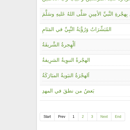
بِهجْرةِ النَّبيِّ الأمِينِ صَلَّى اللهُ عَليهِ وسَلَّمَ
المُبَشِّرَاتُ وَرُؤْيَةُ النَّبِِيِّ في المَنَامِ
اَلْهِجرةُ الشَّريفَةُ
الهجْرةُ النبوِيةُ الشرِيفةُ
اَلهجْرَةُ النبَويةُ المبَارَكَةُ
بَعضُ من نطقَ في المهدِ
Start
Prev
1
2
3
Next
End