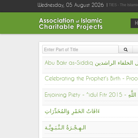
Wednesday, 05 August 2026
TIES - The Islam
Enter Part of Title
Abu Bakr as-Siddiq الراشدين
Celebrating the Prophet's Birth - Proo
Enjoining Piety
ءَافَاتُ الخَمْرِ وَالمُخَدِّرَاتِ
الـهِـجْـرَةُ الـنَّـبَـوِيَّـة