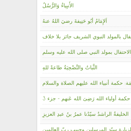
الأَنبِياءُ وَالرُّسُلُ
اَلإِمَامُ أبُو حَنِيفةَ رضيَ اللهُ عنهُ
تفال بالمولد النبوي الشريف جائز بلا خلاف
الاحتفال بمولد النبي صلى الله عليه وسلم
الثَّباتُ والتَّضْحِيَةُ طاعةً للهِ
ْمَة: حكمة أنبياء الله عليهم الصلاة والسلام
: حكمة أولياء الله رَضِىَ الله عَنهم - جزء 3
الخليفةُ الراشدُ سيّدُنا عمرُ بنُ عبدِ العزيزِ
زيارة سيّد المرسلين وحبيب ربّ العالمين