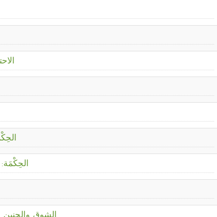
الاح
الحِك
الحِكْمَة
الشوق والحنين ل