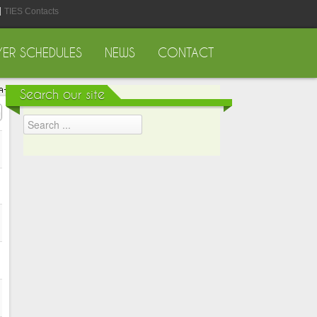
TIES Contacts
YER SCHEDULES
NEWS
CONTACT
Search our site
#