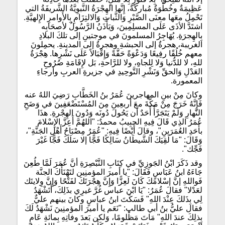
عَظِيمَةٌ وخُطْوَةٌ مُباركَةٌ، إِنَّها الهِجْرَةُ النَّبوِيَّةُ الشَّريفَةُ التي
تَحْمِلُ معَها معنَى الصَّبْرِ وَالثَّباتِ وَالالتِزَامِ بِالأَوامرِ الإِلهيَّةِ.
اشتَدَّ الأذَى عَلَى المسلِمِينَ، وَيَأْذَنُ الرَّسُولُ لأصحَابِه
بِالهِجرَةِ. يُهَاجِرُ المسلمونَ في موجتينِ إلى تلكَ البلادِ
الغريبة، هجرةٌ إلى الحبشةِ وهجرةٌ إلى المدينةِ. يحمِلونَ
معهم خُلُقًا رفِيعًا وَدَعْوَةً حَقَّةً وَإِقْبَالاً عَلَى نَشْرِها. هِجْرَةٌ
للهِ، لا للدُّنيا وَلا لِلجاهِ، ولا للرَّاحةِ، بَل لإِقَامَةِ صُرُوحِ
العَدْلِ وَالحقِّ وَنَشْرِ التَّوحِيدِ في جزيرةِ العربِ وأرجاءِ
المعمورة.
وكانَ مِنْ بينِ المهاجرينَ عُمَرُ بنُ الخَطَّابِ رَضِيَ اللهُ عنه
فَإِنَّهُ خَرَجَ مِنْ مَكَّةَ معَ أربعِينَ مِنَ المُسْتَضْعَفِينَ في وَضَحِ
النَّهارِ وَلَمْ يَتَجَرَّأْ أَحَدٌ أن يَحُولَ دُونَه وَدُونَ الهِجْرةِ. هذَا
عُمَرُ الذِي قَالَ فِيهِ الحبِيبُ محمدٌ: "اللهُمَّ أَعِزَّ الإِسْلامَ
بأَحَدِ العُمَرَينِ"، وقالَ أَيْضًا فِيهِ: "عُمَرُ مِصْبَاحُ أَهْلِ الجَنَّةِ"،
وَقَالَ: "مَا لَقِيَكَ الشَّيطَانُ سَالِكًا فَجًّا إلا سَلَكَ فَجًّا غَيْرَ
فَجِّك".
وقد ذَكَرَ ابْنُ الجَوزِيِّ في كِتَابِ التَّبْصِرَةِ أنَّ عُمَرَ لَمَّا طُعِنَ
جَاءَهُ ابنُ عَبَاسٍ فَقَالَ: "يا أميرَ المؤمنِين لتَهْنَأْكَ الجنَّة
فَواللهِ إنَّ إسْلامَكَ كَانَ لَعِزًّا وَإِنَّ هِجْرَتَكَ لفَتْحًا وَإِنَّ وِلايتَك
لعَدْلا" فقالَ عُمَرُ: "يَا ابْنَ عباس غُرَّ غيرِي بذَلِكَ، أَتَشْهَدُ
لِي بِذَلكَ عِنْدَ اللهِ" فَسَكَتَ ابنُ عباسٍ وكانَ بينهم عليٌّ
فقال عليُّ بنُ أبي طالب: "نَعَم يا أميرَ المؤمنِينَ نَشْهَدُ لَكَ
بِذلِكَ عندَ اللهِ" مَاتَ مَظْلومًا، وَلكن بَعدَ وفاتِهِ بِمائةِ عَامٍ