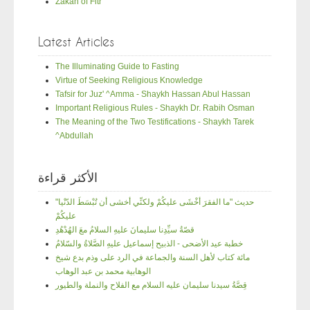
Zakah of Fitr
Latest Articles
The Illuminating Guide to Fasting
Virtue of Seeking Religious Knowledge
Tafsir for Juz' ^Amma - Shaykh Hassan Abul Hassan
Important Religious Rules - Shaykh Dr. Rabih Osman
The Meaning of the Two Testifications - Shaykh Tarek
^Abdullah
الأكثر قراءة
"حديث "ما الفقرَ أخْشَى عليكُمْ ولكنِّي أخشى أن تُبْسَطَ الدّنْيا
عليكُمْ
قصّةُ سيِّدِنا سليمانَ عليهِ السلامُ معَ الهُدْهُدِ
خطبة عيد الأضحى - الذبيح إسماعيل عليهِ الصَّلاةُ والسّلامُ
مائة كتاب لأهل السنة والجماعة في الرد على وذم بدع شيخ
الوهابية محمد بن عبد الوهاب
قِصَّةُ سيدنا سليمان عليه السلام مع الفلاح والنملة والطيور