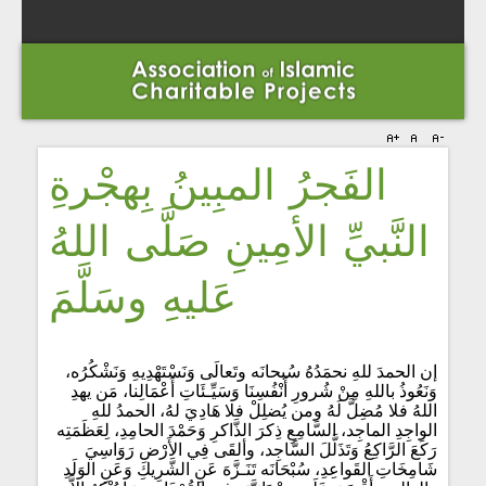
الفَجرُ المبِينُ بِهجْرةِ
النَّبيِّ الأمِينِ صَلَّى اللهُ
عَليهِ وسَلَّمَ
إن الحمدَ للهِ نحمَدُهُ سُبحانَه وتَعالَى وَنَسْتَهْدِيهِ وَنَشْكُرُه،
وَنَعُوذُ باللهِ مِنْ شُرورِ أَنْفُسِنَا وَسَيِّـئَاتِ أَعْمَالِنا، مَن يهدِ
اللهُ فلا مُضِلَّ لَهُ ومن يُضلِلْ فلا هَادِيَ لهُ، الحمدُ للهِ
الواجِدِ الماجِد، السَّامِعِ ذِكرَ الذَّاكرِ وَحَمْدَ الحامِدِ، لِعَظَمَتِه
رَكَعَ الرَّاكِعُ وَتَذَلَّلَ السَّاجِد، وألقَى فِي الأَرْضِ رَوَاسِيَ
شَامِخَاتِ القَواعِدِ، سُبْحَانَه تَنَـزَّهَ عَنِ الشَّرِيكِ وَعَنِ الوَلَدِ