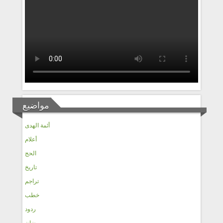
مواضيع
أئمة الهدى
أعلام
الحج
تاريخ
تراجم
خطب
ردود
رمضان