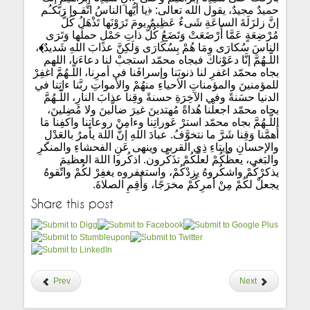
حميدٌ مجيدٌ، يقول الله تعالى: ﴿يا أيُّها الناسُ اتَّقـوا رَبَّكـُم
إنَّ زلزَلَةَ الساعَةِ شَىءٌ عَظِيمٌ يومَ تَرَوْنَها تَذْهَلُ كُلُّ
مُرْضِعَةٍ عَمَّا أَرْضَعَتْ وَتَضَعُ كُلُّ ذاتِ حَمْلٍ حملَها وَتَرَى
الناسَ سُكارَى ومَا هُمْ بِسُكَارَى وَلَكِنَّ عذابَ اللهِ شَديدٌ
﴾
،
اللّـهُمَّ إنَّا دعَوْناكَ فبجاه محمّد استجبْ لنا دعاءَنا، اللهم
بجاه محمّد اغفرِ لنا ذنوبَنا وإسرافَنا في أمرِنا، اللّـهُمَّ اغفِرْ
للمؤمنينَ والمؤمناتِ الأحياءِ منهُمْ والأمواتِ ربَّنا ءاتِنا في
الدنيا حسَنةً وفي الآخِرَةِ حسنةً وقِنا عذابَ النارِ، اللّـهُمَّ
بجاه محمّد اجعلْنا هُداةً مُهتدينَ غيرَ ضالّينَ ولا مُضِلينَ،
اللّـهُمَّ بجاه محمّد استرْ عَوراتِنا وءامِنْ روعاتِنا واكفِنا مَا
أَهمَّنا وَقِنا شَرَّ ما نتخوَّفُ. عبادَ اللهِ إنَّ اللهَ يأمرُ بالعَدْلِ
والإحسانِ وإيتاءِ ذِي القربى وينهى عَنِ الفحشاءِ والمنكرِ
والبَغي، يعظُكُمْ لعلَّكُمْ تذَكَّرون. اذكُروا اللهَ العظيمَ
يذكرْكُمْ واشكُروهُ يزِدْكُمْ، واستغفروه يغفِرْ لكُمْ واتّقوهُ
يجعلْ لكُمْ مِنْ أمرِكُمْ مخرَجًا، وَأَقِمِ الصلاةَ.
Share this post
Prev
Next