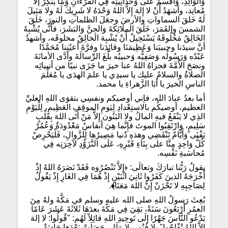
وَالوَالِدِ، وَأَقْسَمَ عَلَى وَحْدَانِيَّتِه فِي القُرْءَانِ وَمَا يُنْكِرُ إلاَّ
مُعانِد، وأشهَدُ أَنْ لا إِلهَ إِلاَّ اللهُ وَحْدَهُ لا شَرِيكَ لَهُ ولا مَثيلَ
لَهُ خَلقَ السماواتِ والأرضَ وجعَلَ الظلماتِ والنورَ، خَلَقَ
الشمسَ والقَمَرَ، خَلَقَ الملائِكَةَ وَالجِنَّ وَالبَشَرَ، فأَنَّى يُشْبِهُ
الخَالِقُ مَخْلُوقَهُ يَسْتَحِيلُ أَنْ يُشْبِهَ الخالِقُ مخلوقَه، وأشهدُ
أنَّ سيدَنا وحبيبَنا وَعَظِيمَنَا وقائِدَنا وقرَّةَ أعيُنِنا مُحَمَّدًا
عَبْدُه وَرَسُولُه وَصَفِيُّه وَحبيبُه بلَّغَ الرِّسالَةَ وأدَّى الأمانَةَ
ونصَحَ الأُمَّةَ فجزاهُ اللهُ عنا خيرَ ما جَزَى نبيًا من أنبيائِه
الصلاةُ والسلامُ عليك يا سيدِي يا علمَ الهدَى يا مُعَلِّمَ
الناسِ الخيرَ يا أبَا الزَّهراءِ يا محمد.
أما بعدُ عبادَ الله، فإني أوصيكم ونفسِي بتقوَى اللهِ العليِّ
العظيم، أوصيكُم بالاستِعْدادِ لِيَومِ الموقِفِ العَظِيمِ، لِلْيَوْمِ
الذِي لا يَنْفَعُ فيهِ المالُ ولا البَنُون إِلاَّ مَنْ أَتَى اللهَ بِقَلْبٍ
سَلِيمٍ، وَارْتَقِبُوا الموتَ فإِنَّما هِيَ أنفاسٌ مَعْدُودَةٌ وَعُمُرٌ
يَفْنَى وَأَيَّامٌ تَنْقَضِي وهذهِ دُنيا مَصِيرُها لِلزَّوالِ، فَلْيَحْرِصْ
كُلُّ وَاحِدٍ مِنَّا على بِنَاءِ قَبْرِهِ، عَلَى التَّزَوُّدِ لآخِرَتِه فِي
مُحاسَبةِ نَفْسِه.
يقولُ رَبُّنا تبارَكَ وتعالَى: ﴿إلاَّ تَنْصُرُوه فَقَدْ نَصَرَهُ اللهُ إِذْ
أَخْرَجَهُ الذينَ كَفَرُوا ثَانِيَ اثْنَيْنِ إِذْ هُمَا فِي الغَارِ إِذْ يَقُولُ
لِصَاحِبِهِ لا تَحْزَنْ إِنَّ اللهَ مَعَنَا
﴾
.
بُعِثَ رَسولُ اللهِ صلى الله عليه وسلم في مَكَّةَ ولهُ مِنَ
العمُرِ أَرْبَعُونَ سَنَةً، بَقِيَ فِي مَكَّةَ بعدَهَا ثَلاثَةَ عَشَرَ عَامًا
يَدْعُو النَّاسَ جَهْرًا إلَى تَوحِيدِ اللهِ قائِلاً لَهُم: "قُولُوا: لا إلهَ
إلاَّ اللهُ تُفْلِحُوا" بِلا فُتُورٍ بِلا مَلَلٍ، حَصَلَتْ بَعْدَها حَادِثةٌ