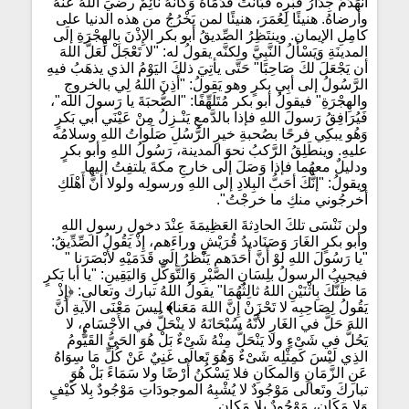
انْهَدَمَ جِدَارُ قَبْرِه فَبَانَتْ قَدَمَاهُ وَكَأَنهُ نَائِمٌ رضيَ اللهُ عنهُ
وأرضاهُ. هنيئًا لِعُمَرَ، هنيئًا لمن يَخْرُجُ من هذه الدنيا على
كامِلِ الإيمان. وينتَظِرُ الصِّديقُ أبو بكر الإِذْنَ بِالهِجْرَةِ إلَى
المدينَةِ وَيَسْأَلُ النَّبِيَّ ولكنَّه يقولُ له: "لا تَعْجَلْ لَعَلَّ اللهَ
أن يَجْعَلَ لكَ صَاحِبًا" حَتَّى يأتِيَ ذلكَ اليَوْمُ الذي يذهَبُ فيهِ
الرَّسُولُ إلى أبِي بكرٍ وهو يَقولُ: "أَذِنَ اللهُ لِي بالخروجِ
والهِجْرَةِ" فيقولُ أبو بكر مُتَلَهِّفًا: "الصُّحبَةَ يا رَسولَ الله"،
فَيُرَافِقُ رَسولَ اللهِ فإذا بالدَّمعِ يَنْـزِلُ مِنْ عَيْنَي أبي بَكرٍ
وَهُو يبكِي فرحًا بصُحبةِ خيرِ الرُّسُلِ صَلَواتُ اللهِ وسلامُه
عليهِ. وينطَلِقُ الرَّكبُ نحوَ المدينة، رَسُولُ اللهِ وأبو بكرٍ
ودليلٌ معهُما فإذا وَصَلَ إلَى خارجِ مكةَ يلتفِتُ إليها
ويقولُ: "إنَّكَ أحَبُّ البِلادِ إلى اللهِ ورسولِه ولولا أنَّ أَهْلَكِ
أخرجُوني منكِ ما خرجْتُ".
ولن نَنْسَى تلكَ الحادِثةَ العَظِيمَةَ عِنْدَ دخولِ رسولِ اللهِ
وأبو بكرٍ الغَارَ وَصَنَاديدُ قُرَيْشٍ وراءَهم، إِذْ يَقُولُ الصِّدِّيقُ:
"يا رَسُولَ اللهِ لَوْ أَنَّ أَحَدَهم يَنْظُرُ إلَى قَدَمَيْهِ لأَبْصَرَنا "
فيجيبُ الرسولُ بلِسَانِ الصَّبْرِ وَالتَّوَكُّلِ وَاليَقِينِ: "يا أبا بَكرٍ
مَا ظَنُّكَ بِاثْنَيْنِ اللهُ ثالِثُهُمَا" يقولُ اللهُ تبارك وتعالى: ﴿إِذْ
يَقُولُ لِصَاحِبِه لا تَحْزَنْ إِنَّ اللهَ مَعَنا
﴾
ليسَ مَعْنَى الآيةِ أَنَّ
اللهَ حَلَّ في الغَارِ لأَنَّهُ سُبْحَانَهُ لا ينْحَلُّ في الأَجْسَامِ، لا
يَحُلُّ في شَىْءٍ ولا يَنْحَلُّ مِنْهُ شَىْءٌ بَلْ هُوَ الحَيُّ القَيُّومُ
الذِي لَيْسَ كَمِثْلِه شَىْءٌ وَهُوَ تَعالَى غَنِيٌ عَنْ كُلِّ مَا سِوَاهُ
عَنِ الزَّمَانِ وَالمكَانِ فلا يَسْكُنُ أَرْضًا ولا سَمَاءً بَلْ هُوَ
تباركَ وتَعالَى مَوْجُودٌ لا يُشْبِهُ الموجودَاتِ مَوْجُودٌ بِلا كَيْفٍ
وَلا مَكَانٍ، مَوْجُودٌ بِلا مَكانٍ.