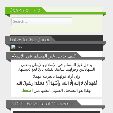
Search our site
Listen to the Qur'an
كيف يدخل غير المسلم في الإسلام
يَدخل غيرُ المسلم في الإسلام بالإيمان بمعنى
الشهادتين وقولِهِما سامعًا نفسَه بأيّ لغةٍ يُحسنها.
وإن أراد قولَهما بالعربية فهما:
أَشْهَدُ أَنْ لا إلَـهَ إلَّا اللهُ، وَأَشْهَدُ أَنَّ مُحَمَّدًا رَسُولُ الله
وَهَذا هو التسجيل الصوتي للشهادتين
اضغط
A.I.C.P. The Voice of Moderation