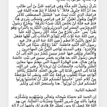
يَتْركُ رَسُولُ اللهِ مَكَّةَ وَفِي فِراشِهِ عَليُّ بنُ أبي طالِبٍ
بعدَ أَنْ أَتَاهُ جِبْريلُ قائلاً: "يا مُحَمَّدُ لا تنَمْ هذه الليلةَ في
فراشِكَ الذِي كُنْتَ تَبِيتُ فيهِ" فَيَمْتَثِلُ المصطَفَى للأَمْرِ
الإلهِيِّ ويَقُولُ لعَلِيٍّ: "نَمْ في فِراشِي وَتَسَجَّى بِبُردِي هَذَا
فنَمْ فيهِ فإنَّهُ لَنْ يَخْلُصَ إلَيْكَ شَىْءٌ تَكْرَهُهُ" ويَخْرُجُ رَسُولُ
اللهِ وَيَرْمِي المشرِكينَ الذِينَ يُريدُونَ الكَيْدَ بِهِ بِالتُّرابِ وَهُوَ
يَقْرَأُ "يس" حتَّى يَخْرُجَ مِنْ مَكَّةَ. أَجَّلَ رسولُ الله علياً
رضيَ اللهُ عنهُ ثَلاثَ أَيَّامٍ لِيُؤدِّيَ الأَمَانَاتِ إلَى أَهْلِها ففَعَلَ
ثُمَّ لَحِقَ بِالنَّبِيِّ الأَعظَمِ رَضِيَ اللهُ عنهُ الذي قالَ فيهِ
رسولُ اللهِ لابْنَتِهِ فاطمَةَ: "لَقَدْ زَوَّجْتُكِ سَيِّدًا فِي الدُّنْيا
وَالآخِرَةِ". وَفِي المدينَةِ يُؤاخِي النَّبِيُّ بَيْنَ المهاجِرِينَ
وَالأَنْصَارِ وَيَبْقَى فيهَا عَشرَ سِنِينَ يَنْشُرُ دِينَ اللهِ إلَى أَنْ
قُبِضَ رَسُولُ اللهِ بعدَ هِجْرَتِهِ بِعَشْرِ سِنينَ في بَيْتِ عائشةَ
ودُفِنَ هناك. هذهِ الهِجْرَةُ النبويةُ التي نتعلَّمُ منها معانِيَ
الصَّبْرِ والثَّباتِ، فالمصَائبُ لَنْ تَزِيدَنا إلاَّ رِضًى عَنِ الله،
قُدُمًا إلى الخيرِ، قُدُمًا إلى طَرِيقِ الجَنَّةِ، فَالصَّبْرُ بِكَافَّةِ
أَنْوَاعِهِ ضِيَاءٌ لِلْقُلُوبِ وَرِفْعَةٌ عِنْدَ الله. وتبقَى لَنَا مَوْعِظَةٌ
مِنْ كَلامِ عُمَرَ: "حَاسِبُوا أنفُسَكم قَبْلَ أَنْ تُحَاسَبُوا وَزِنُوا
أنفُسَكم قبلَ أَنْ تُوزَنُوا". هذا وأستغفرُ اللهَ لِي وَلَكُم.
الخطبة الثانية:
إن الحمدَ للهِ نحمَدُهُ سُبحانَه وتَعالَى وَنَسْتَهْدِيهِ وَنَشْكُرُه،
وَنَعُوذُ باللهِ مِنْ شُرورِ أَنْفُسِنَا وَسَيِّـئَاتِ أَعْمَالِنا، مَن يهدِ
اللهُ فلا مُضِلَّ لَهُ ومن يُضلِلْ فلا هَادِيَ لهُ، وأشهدُ أن لا إلهَ