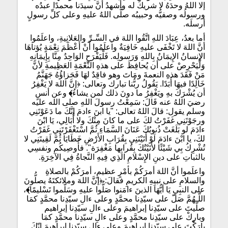
إلا اللهُ وحدَهُ لا شريكَ له وأشهدُ أنَّ سيدَنا محمدًا عبدُه
ورسولُه وصفيُّه وحبيبُه صلَّى اللهُ عليهِ وعلى كلِّ رسولٍ
أرسلَه.
أما بعدُ، عِبَادَ اللهِ اتَّقُوا اللهَ في السِّـرِّ والعَلانِيةِ، واعلَمُوا
أنَّ اللهَ لا تَخْفَى عليهِ خَافِيَةٌ واعلَمُوا أَنْ أَعْظَمَ نِعْمَةٍ يُؤتاهَا
الإِنسانُ الإِيمَانُ بِاللهِ وَرَسولِه. فَلْيَفْرَحِ الوَاحِدُ مِنَّا بِإِيمَانِهِ
وَلْيَحْرِصْ على أن يُحافِظَ على هذهِ النِّعْمَةِ العَظِيمةِ لأنَّ
مَنْ فَقَدَ هذهِ النعمةَ ومَاتَ وهو فاقِدٌ لهَا فَجَزاؤُهُ جَهَنَّمُ
خَالِدًا فيهَا أَبَدًا. يَقُولُ ربُّنا تبارك وتعالى: ﴿إنَّ اللهَ لا يَغْفِرُ
أن يُشْرَكَ بهِ ويَغْفِرُ ما دونَ ذلك لمن يشاءُ
﴾
وعن أنسٍ
رضيَ اللهُ عنه قَالَ: سَمِعْتُ رسولَ اللهِ صلى الله عليه
وسلم يقول: قالَ اللهُ تعالى: "يا ابنَ ءادمَ إنَّكَ ما دَعَوْتَنِي
ورجَوْتَنِي غَفَرْتُ لكَ على ما كانَ مِنْكَ ولا أُبَالِي، يَا ابْنَ
ءادَمَ لو بَلَغَتْ ذُنوبُكَ عَنَانَ السَّمَاءِ ثُمَّ اسْتَغْفَرْتَنِي غَفَرْتُ
لكَ، يا ابْنَ ءادَمَ لَوْ أَتَيْتَنِي بِقُرَابِ الأَرْضِ خَطَايَا ثُمَّ لَقِيتَنِي لا
تُشْرِكُ بِي شَيْئًا لأَتَيْتُكَ بِقُرابِها مَغْفِرَة". فأُوصِيكُم ونفسِي
بالثباتِ على دينِ الإِسْلامِ الذِي فِيهِ النَّجاةُ فِي الآخِرَةِ.
واعلَموا أنَّ اللهَ أمرَكُمْ بأمْرٍ عظيمٍ، أمرَكُمْ بالصلاةِ
والسلامِ على نبيِهِ الكريمِ فقالَ: ﴿إنَّ اللهَ وملائكتَهُ يصلُّونَ
على النبِيِ يَا أيُّهَا الذينَ ءامَنوا صَلُّوا عليهِ وسَلّموا تَسْليمًا
﴾
،
اللّـهُمَّ صَلّ على سيّدِنا محمَّدٍ وعلى ءالِ سيّدِنا محمَّدٍ كمَا
صلّيتَ على سيّدِنا إبراهيمَ وعلى ءالِ سيّدِنا إبراهيم
وبارِكْ على سيّدِنا محمَّدٍ وعلى ءالِ سيّدِنا محمَّدٍ كمَا
بارَكْتَ على سيّدِنا إبراهيمَ وعلى ءالِ سيّدِنا إبراهيمَ إنّكَ