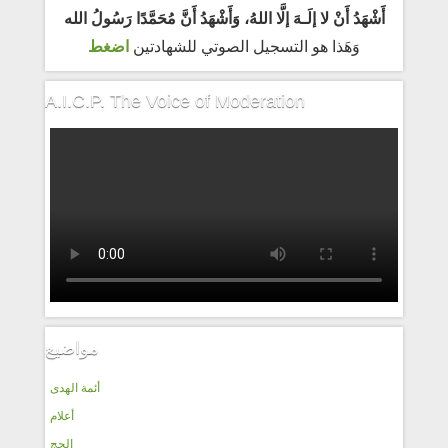
أَشْهَدُ أَنْ لا إلَـهَ إلَّا اللهُ، وَأَشْهَدُ أَنَّ مُحَمَّدًا رَسُولُ الله
وَهَذا هو التسجيل الصوتي للشهادتين
اضغط
A.I.C.P. The Voice of Moderation
مواضيع
أئمة الهدى
أعلام
الحج