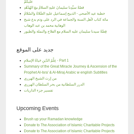
عليكُمْ
قصّةُ سيِّدِنا سليمانَ عليهِ السلامُ معَ الهُدْهُدِ
خطبة عيد الأضحى - الذبيح إسماعيل عليهِ الصَّلاةُ والسّلامُ
مائة كتاب لأهل السنة والجماعة في الرد على وذم بدع شيخ
الوهابية محمد بن عبد الوهاب
قِصَّةُ سيدنا سليمان عليه السلام مع الفلاح والنملة والطيور
جديد على الموقع
عِلْمُ الدّينِ حَياةُ الإسلامِ - Part 1
Summary of the Great Miracle Journey & Ascension of the
Prophet Al-Isra' & Al-Miraj Arabic w english Subtitles
من إرث الشيخ الهرري
الدرر السلطانية من بحر السلطان الهرري
تفسير جزء الذاريات
Upcoming Events
Brush up your Ramadan knowledge
Donate to The Association of Islamic Charitable Projects
Donate to The Association of Islamic Charitable Projects