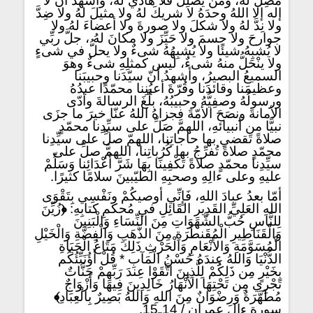
مُضِلَّ لهُ، ومَنْ يُضْلِلْ فلا هاديَ لَهُ، وأشهدُ أنْ لا
إله إلا اللهُ وحدَهُ لا شريكَ لهُ ولا مثيلَ لهُ ولا ضِدَّ
ولا نِدَّ لهُ ولا شكلَ ولا صورةَ ولا أعضاءَ لهُ ولا
جوارحَ ولا جسمَ ولا حَيِّزَ ولا مكانَ لهُ ، جلَّ ربِّي
لا يُشبِهُ شيئًا ولا يُشبِهُهُ شىءٌ ولا يحلُّ في شىءٍ
ولا ينْحَلُّ منهُ شىءٌ، ليس كمثلِهِ شىءٌ وهوَ
السميعُ البصيرُ، وأشهدُ أنّ سيّدَنا وحبيبَنا
وعظيمَنا وقائدَنا وقُرّةَ أعيُنِنا محمّدًا عبدُهُ
ورسولُهُ وصفِيُّهُ وحبيبُهُ، بلَّغَ الرسالةَ وأدّى
الأمانةَ ونصَحَ الأمّةَ فجزاهُ اللهُ عنّا خيرَ ما جزَى
نبيًّا من أنبيائهِ، اللهمَّ صَلِّ على سيِّدِنا محمّدٍ
صلاةً تَقضي بها حاجاتِنا، اللهمّ صلِّ على سيِّدِنا
محمّدٍ صلاةً تُفرِّجُ بها كُرُباتِنا، اللهمَّ صلِّ على
سيِّدِنا محمّدٍ صلاةً تَكْفِينَا بِهَا شَرَّ أَعْدَائِنا وَسَلِّمْ
عليهِ وعلى ءالِهِ وصحبِهِ الطيّبينَ سلامًا كثيرًا.
أمّا بعدُ عبادَ اللهِ، فَإِنِّي أوصيكُمْ ونَفْسِي بِتَقْوَى
اللهِ العَلِيِّ القَدِيرِ القَائِلِ في مُحكمِ كتابِهِ:
﴿
زُيِّنَ
لِلنَّاسِ حُبُّ الشَّهَوَاتِ مِنَ النِّسَاءِ وَالْبَنِينَ
وَالْقَنَاطِيرِ الْمُقَنطَرَةِ مِنَ الذَّهَبِ وَالْفِضَّةِ وَالْخَيْلِ
الْمُسَوَّمَةِ وَالأَنْعَامِ وَالْحَرْثِ ذَلِكَ مَتَاعُ الْحَيَاةِ
الدُّنْيَا وَاللهُ عِندَهُ حُسْنُ الْمَآبِ * قُلْ أَؤُنَبِّئُكُم
بِخَيْرٍ مِن ذَلِكُمْ لِلَّذِينَ اتَّقَوْا عِندَ رَبِّهِمْ جَنَّاتٌ
تَجْرِي مِن تَحْتِهَا الأَنْهَارُ خَالِدِينَ فِيهَا وَأَزْوَاجٌ
مُطَهَّرَةٌ وَرِضْوَانٌ مِنَ اللهِ وَاللهُ بَصِيرٌ بِالْعِبَادِ
﴾
سورة ءال عمران / 14ـ15.