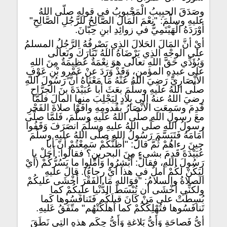
وصَدَقَ الحبِيبُ الْمَحْبوبُ في قولِهِ صلّى اللهُ
عليهِ وسلّمَ: "نِعْمَ الْمَالُ الصَّالِحُ للرَّجُلِ الصَّالِحِ"
أوْرَدَهُ الْهَيْتَمِيُّ في زوائِدِ ابنِ حِبّانَ.
أيْ أنَّ المَالَ الحَلالَ الذِي يَصْرِفُهُ الرَّجُلُ المسلمُ
على الوجْهِ الذِي يَرْضَاهُ اللهُ تَبَارَكَ وتَعالَى
وَيُؤَدِّي حَقَّ اللهِ تعالَى هوَ نِعْمَةٌ عَظِيمَةٌ مِنَ اللهِ
على عبدِهِ المؤمنِ، وَقَدْ وَرَدَ عنْ عَمْرٍو بْنِ عَوْفٍ
الأنْصَارِيِّ رَضِيَ اللهُ عَنْهُ مَا مَعْنَاهُ أنَّ رَسُولَ اللهِ
صلّى اللهُ عليهِ وسلّمَ بعَثَ أبا عُبَيْدَةَ بنَ الجرَّاحِ
رضيَ اللهُ عنهُ إلى بِلادٍ لِيَجْلِبَ منها المالَ فلمَّا
قَدِمَ وسَمِعَتِ الأَنْصَارُ بقُدومِهِ وافَوْا صلاةَ الفَجْرِ
معَ رسولِ اللهِ صلّى اللهُ عليهِ وسلّمَ، فَلمَّا صلّى
رسولُ اللهِ صلّى اللهُ عليهِ وسلّمَ انصَرَفَ وَقَفُوا
أَمَامَهُ فَتَبَسَّمَ رَسُولُ اللهِ صلّى اللهُ عليهِ وسلّمَ
حينَ رءاهُمْ ثُمَّ قالَ: "أظُنُّكُمْ سَمِعْتُمْ أنّ أبا
عُبَيْدَةَ قَدِمَ بشىءٍ مِنَ البحرينِ؟ فقالُوا: أَجَلْ يا
رَسُولَ اللهِ، فقالَ: أَبْشِرُوا وَأَمِّلوا ما يَسُرُّكُمْ (أيْ
لِيَكُنْ لكُمْ أملٌ في هذا أيْ رجاءٌ). قالَ عليهِ
الصلاةُ والسلامُ: "فوَاللهِ مَا الفَقْرَ أَخْشَى عليكُمْ
ولكنِّي أَخْشَى أن تُبْسَطَ الدُّنْيا عليكُمْ كما
بُسِطَتْ على مَنْ كَانَ قبلَكُم فَتَنافَسُوها كَما
تَنافَسُوها فتُهْلِكَكُمْ كما أهلَكَتْهُم" متّفَقُ عَليهِ.
أيُّ فَصاحَةٍ وَأَيُّ بَلاغةٍ وَأَيُّ حِكَمٍ هذهِ التِي نَطَقَ