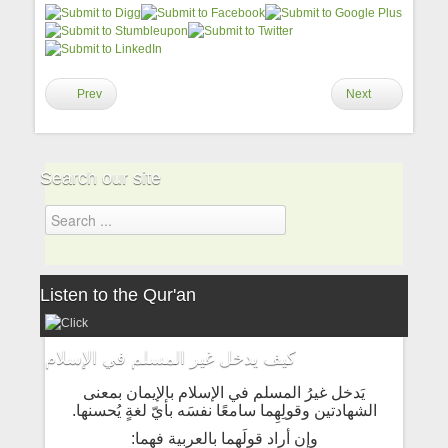
Prev
Next
Search our site
Listen to the Qur'an
كيف يدخل غير المسلم في الإسلام
يَدخل غيرُ المسلم في الإسلام بالإيمان بمعنى
الشهادتين وقولِهِما سامعًا نفسَه بأيّ لغةٍ يُحسنها.
وإن أراد قولَهما بالعربية فهما: