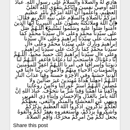
هادِي لهُ والصلاةُ والسلامُ على رسولِ اللهِ. عبادَ
اللهِ أُوصِيْ نفسِيَ وإيّاكمْ بتقْوَى اللهِ العَليّ
العظيمِ، واعلَموا أنَّ اللهَ أمرَكُمْ بأمْرٍ عظيمٍ
أمرَكُمْ بالصلاةِ والسلامِ على نبيِّهِ الكريمِ فقالَ:
﴿
إنَّ اللهَ وملائكتَهُ يصلُّونَ على النبِيِ يَا أيُّهَا الذينَ
ءامَنوا صَلُّوا عليهِ وسَلّموا تَسْليمً
﴾
اللّـهُمَّ صَلّ
على سيّدِنا محمَّدٍ وعلى ءالِ سيّدِنا محمَّدٍ كمَا
صلّيتَ على سيّدَنا إبراهيمَ وعلى ءالِ سيّدِنا
إبراهيمَ وبارِكْ على سيّدِنا محمَّدٍ وعلى ءالِ
سيّدِنا محمَّدٍ كمَا بارَكْتَ على سيّدِنا إبراهيمَ
وعلى ءالِ سيّدِنا إبراهيمَ إنّكَ حميدٌ مجيدٌ، اللّـهُمَّ
إنَّا دعَوْناكَ فاستجبْ لنا دعاءَنا فاغفرِ اللّـهُمَّ لنا
ذنوبَنا وإسرافَنا في أمرِنا اللّـهُمَّ اغفِرْ للمؤمنينَ
والمؤمناتِ الأحياءِ منهُمْ والأمواتِ ربَّنا ءاتِنا في
الدنيا حسَنةً وفي الآخِرَةِ حسنةً وقِنا عذابَ النارِ
اللّـهُمَّ اجعلْنا هُداةً مُهتدينَ غيرَ ضالّينَ ولا
مُضِلينَ اللّـهُمَّ استرْ عَوراتِنا وءامِنْ روعاتِنا
واكفِنا مَا أَهمَّنا وَقِنا شَرَّ ما نتخوَّفُ. عبادَ اللهِ إنَّ
اللهَ يأمرُ بالعَدْلِ والإحسانِ وإيتاءِ ذِي القربى
وينهى عَنِ الفحشاءِ والمنكرِ والبَغي، يعظُكُمْ
لعلَّكُمْ تذَكَّرون. اذكُروا اللهَ العظيمَ يذكرْكُمْ
واشكُروهُ يزِدْكُمْ، واستغفروه يغفِرْ لكُمْ واتّقوهُ
يجعلْ لكُمْ مِنْ أمرِكُمْ مخرَجًا، وَأَقِمِ الصلاةَ.
Share this post