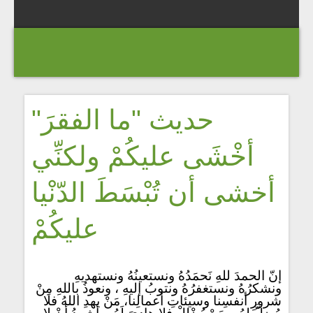
"حديث "ما الفقرَ
أخْشَى عليكُمْ ولكنِّي
أخشى أن تُبْسَطَ الدّنْيا
عليكُمْ
إنّ الحمدَ للهِ نَحمَدُهُ ونستعينُهُ ونستهديهِ
ونشكرُهُ ونستغفرُهُ ونتوبُ إليهِ ، ونعوذُ باللهِ مِنْ
شرورِ أنفسِنا وسيئاتِ أعمالِنا، مَنْ يهدِ اللهُ فلا