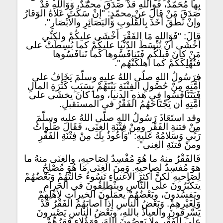
بِها مُحَمّدٌ، فَواللهِ قدْ صَدَقَ محمّدٌ، وَوَاللهِ قدْ
صَدَقَ مَنْ قالَ عنْ محمّدٍ: "إنْ سَكَتَ عَلاهُ الوَقارُ
وإنْ نَطَقَ أخَذَ بِالقُلُوبِ وَالبَصَائِرِ والأَبْصَارِ".
قالَ: "فَوَاللهِ مَا الفَقْرَ أَخْشَى عليكُمْ ولكنِّي
أَخْشَى أَنْ تُبْسَطَ الدّنْيا عليكُمْ كما بُسِطَتْ على
مَنْ كانَ قبلَكُم فَتَنافَسُوها كَما تَنافَسُوها
فتُهْلِكَكُمْ كما أهلَكَتْهُم".
فرَسُولُ اللهِ صلّى اللهُ عليهِ وسلّمَ يَخَافُ على
أُمَّتِهِ مِنْ حُصُولِ الفِتْنَةِ بَيْنَهُمْ بِسَبَبِ كَثْرَةِ المالِ
فَيَتَنَافَسُوا فِي هذهِ الدنيا، وما كانَ يخشَى على
أمَّتِهِ أن يَجْتَاحَهُمُ الفَقْرُ في المستقبلِ.
وقد استَعَاذَ رَسُولُ اللهِ صلّى اللهُ عليه وسلّمَ
مِنْ فتنةِ الفَقْرِ ومِنْ فِتْنَةِ الغِنَى، فَقَالَ صَلَواتُ
رَبِّي وَسَلامُهُ عليهِ: "وَأَعُوذُ بِكَ مِنْ فِتْنَةِ الفَقْرِ
ومنْ فتنَةِ الغِنى".
فَالفَقْرُ منهُ ما هُوَ مُفْسِدٌ لِصَاحبِهِ، والغِنَى منهُ ما
هوَ مُفسِدٌ لصاحبِهِ. وَمِنَ الغِنَى مَا هُوَ مُصْلِحٌ
لِصَاحبِهِ لكنَّ أكثرَ الأغنياءِ تَسُوءُ حَالتُهُمْ وَبَعْضُهُمْ
يتكبَّرُونَ على النّاسِ وينْطلِقُونَ في الحَرامِ
ويَفسُدونَ، وبَعْضُهُمْ يعمَلُونَ الخيراتِ لأَهْلِهِمْ
وَلِغَيْرِهِمْ. وَبَعْضُ الناسِ إذا أصابَهُمُ الفَقْرُ قدْ
يَسْرِقونَ والعياذُ باللهِ، وبَعْضُ الناسِ يَصْبِرونَ
على الفَقْرِ ولا يَعصُونَ اللهَ، فهَؤُلاءِ فقرُهُمْ