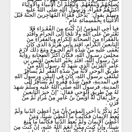
يُصلِحُهُمْ وَيَنْفَعُهُمْ. وَلْيُعْلَمْ أَنَّ الأنبياءَ والأولِيَاءَ
أكثرُهُمْ فُقَراءُ، وَرَسُولُ اللهِ صَلَّى اللهُ عليه
وسلّمَ يقولُ: "يَدْخُلُ فُقَرَاءُ المُهَاجِرينَ الجنَّةَ قَبْلَ
الأَغْنِيَاءِ بِخَمْسِمائةِ عامٍ".
فيا أخِي المؤمنُ إنْ كُنْتَ مِنَ الفُقَـرَاءِ فَلا
تَعْتَرِضْ علَى اللهِ ولا تلجَأْ إلى الحرامِ واقْتَدِ
بالفقراءِ منَ الصحابَةِ الكرامِ وبالفقراءِ منَ
التابعينَ الكرامِ، اقتدِ بأبِي هُريْرَةَ الذي كانَ
يُغْمَى عليهِ منْ شِدَّةِ ألَمِ الجـوعِ ومَعَ ذلكَ لازَمَ
مجلِسَ رسـولِ اللهِ، فكانَ أكثرَ الصحابةِ رِوَايةً
عنْ رسولِ اللهِ، اقتَدِ بِخَيْرِ التابعينَ أُوَيْسِ بنِ
عامرٍ القَرَنِيِّ الذي شهِدَ لهُ رسولُ اللهِ منْ
طريقِ الوحيِ لأنّهُ مِنْ شدّةِ الفَقْرِ لَمْ يُسافِرْ
ليلتَقي برسولِ اللهِ، كانَ في اليمَنِ ورسولُ اللهِ
في المدينةِ، فمِنْ شِدَّةِ فَقْرِهِ لَمْ يُسَافِرْ إلى
المدينةِ، فرسولُ اللهِ صلّى اللهُ عليه وسلّمَ شهِدَ
لهُ منْ طريقِ الوَحيِ فقال: "إنّ خيرَ التابعينَ
رجلٌ يُقالُ لهُ أُوَيْسُ بنُ عَامِرٍ مِنْ مُرادٍ ثُمّ منْ
قَرَنٍ".
ثُمّ تذكّرْ يا أخي المؤمنُ أنّ مَنْ أعطِيَ الدّنيا ولَمْ
يُعطَ الإيمانَ فكأنّمـا ما أُعْطِيَ شيئًا، وَمَنْ
أُعْطِيَ الإيمانَ ولَمْ يُعطَ الدّنيا فكأنّما ما مُنِعَ
شيئًا، وإنْ كنتَ مِمّنْ أنعَمَ اللهُ عليهِ، إنْ كُنتَ مِنَ