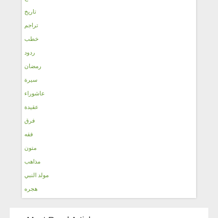
تاريخ
تراجم
خطب
ردود
رمضان
سيرة
عاشوراء
عقيدة
فرق
فقه
متون
مذاهب
مولد النبي
هجره