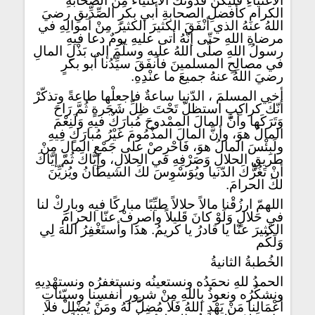
الأغنياءِ فليكُنْ قُدْوَتَكَ الأغنياءُ مِنَ الصحابةِ
الكرامِ كأفضلِ الصحابةِ أبي بكرٍ الصِّدِّيقِ رضيَ
اللهُ عنهُ الذي أنْفَقَ الكثيرَ الكثيرَ مِنْ أموالِهِ في
مرضاةِ اللهِ حتّى إنّهُ أتى عليهِ يومٌ دعا فيهِ
رسولُ اللهِ صلّى اللهُ عليه وسلّمَ إلى بَذْلِ المالِ
في مصالِحِ المسلمينَ فأنفَقَ سيِّدُنا أبو بكرٍ
رضيَ اللهُ عنهُ جميعَ ما عنْدِهِ.
أخي المسلمَ ، الدّنيا ساعةٌ فاجعلْها طاعةً وتذكّرْ
أنّكَ كراكِبٍ استظلّ تَحْتَ ظِلِّ شَجَرةٍ ثُمَّ رَاحَ
وَتَرَكَها وأنَّ المالَ الممْدوحَ مُبارَكٌ فيهِ وَلَنِعْمَ
المالُ هوَ، وأنَّ المالَ المذْمُومَ غَيْرُ مُبارَكٍ فِيهِ
ولَبِئْسَ المالُ هوَ، فَاحْرِصْ على جَمْعِ المالِ مِنْ
طريقِ الحلالِ وَصَرْفِهِ في الحلالِ، وإِيَّاكَ ثُمّ إيّاكَ
أنْ تَغُرُّكَ الدّنيا ويُوَسْوِسَ لكَ الشيطانُ ويُزيِّنَ
لكَ الحرامَ.
اللهمّ ارزُقْنا مالاً حلالاً طيِّبًا مباركًا فيه وبارِكْ لنا
في حَلالٍ وَلَوْ كانَ قَليلاً واصرِفْ عنّا الحرامَ
الكثيرَ عنّا يا قادرُ يا كريمُ. هذا وأستَغْفِرُ اللهَ لِي
وَلَكُم
الخُطبةُ الثانيةُ
الحمدُ للهِ نحمَدُه ونستعينُه ونستغفرُه ونستهْدِيهِ
ونشكُرُه ونعوذُ بِاللهِ مِنْ شرورِ أنفسِنا وسيّئاتِ
أعْمَالِنا مَنْ يَهْدِ اللهُ فَلا مُضِلَّ لهُ ومَنْ يُضْلِلْ فلا