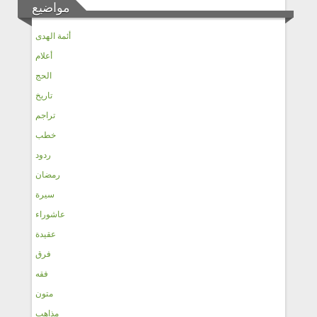
مواضيع
أئمة الهدى
أعلام
الحج
تاريخ
تراجم
خطب
ردود
رمضان
سيرة
عاشوراء
عقيدة
فرق
فقه
متون
مذاهب