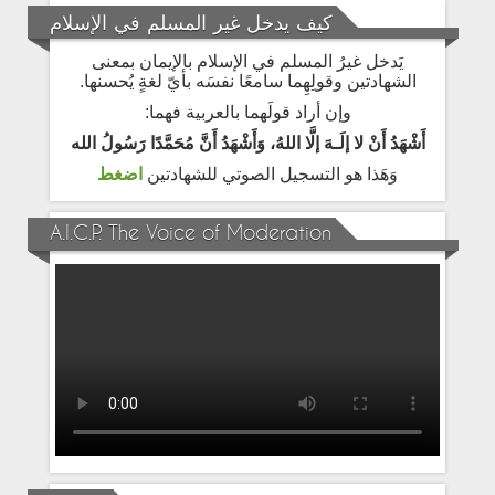
كيف يدخل غير المسلم في الإسلام
يَدخل غيرُ المسلم في الإسلام بالإيمان بمعنى
الشهادتين وقولِهِما سامعًا نفسَه بأيّ لغةٍ يُحسنها.
وإن أراد قولَهما بالعربية فهما:
أَشْهَدُ أَنْ لا إلَـهَ إلَّا اللهُ، وَأَشْهَدُ أَنَّ مُحَمَّدًا رَسُولُ الله
وَهَذا هو التسجيل الصوتي للشهادتين
اضغط
A.I.C.P. The Voice of Moderation