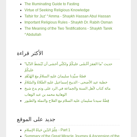
The Illuminating Guide to Fasting
Virtue of Seeking Religious Knowledge
Tafsir for Juz' ^Amma - Shaykh Hassan Abul Hassan
Important Religious Rules - Shaykh Dr. Rabih Osman
The Meaning of the Two Testifications - Shaykh Tarek
^Abdullah
الأكثر قراءة
"حديث "ما الفقرَ أخْشَى عليكُمْ ولكنِّي أخشى أن تُبْسَطَ الدّنْيا
عليكُمْ
قصّةُ سيِّدِنا سليمانَ عليهِ السلامُ معَ الهُدْهُدِ
خطبة عيد الأضحى - الذبيح إسماعيل عليهِ الصَّلاةُ والسّلامُ
مائة كتاب لأهل السنة والجماعة في الرد على وذم بدع شيخ
الوهابية محمد بن عبد الوهاب
قِصَّةُ سيدنا سليمان عليه السلام مع الفلاح والنملة والطيور
جديد على الموقع
عِلْمُ الدّينِ حَياةُ الإسلامِ - Part 1
Summary of the Great Miracle Journey & Ascension of the