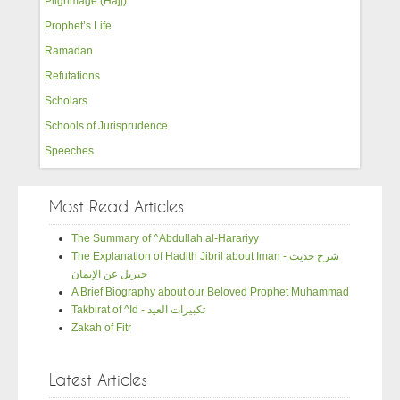
Pilgrimage (Hajj)
Prophet’s Life
Ramadan
Refutations
Scholars
Schools of Jurisprudence
Speeches
Most Read Articles
The Summary of ^Abdullah al-Harariyy
The Explanation of Hadith Jibril about Iman - شرح حديث
جبريل عن الإيمان
A Brief Biography about our Beloved Prophet Muhammad
Takbirat of ^Id - تكبيرات العيد
Zakah of Fitr
Latest Articles