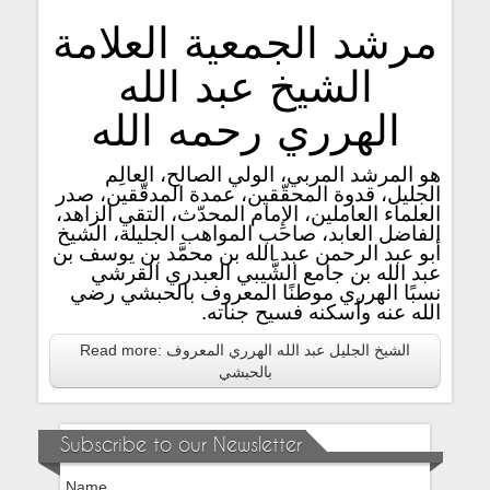
مرشد الجمعية العلامة
الشيخ عبد الله
الهرري رحمه الله
هو المرشد المربي، الولي الصالح، العالِم
الجليل، قدوة المحقّقين، عمدة المدقّقين، صدر
العلماء العاملين، الإِمام المحدّث، التقي الزاهد،
الفاضل العابد، صاحب المواهب الجليلة، الشيخ
أبو عبد الرحمن عبد الله بن محمَّد بن يوسف بن
عبد الله بن جامع الشَّيبي العبدري القرشي
نسبًا الهرري موطنًا المعروف بالحبشي رضي
الله عنه وأسكنه فسيح جناته.
Read more: الشيخ الجليل عبد الله الهرري المعروف
بالحبشي
Subscribe to our Newsletter
Name