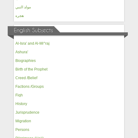
مولد النبي
هجره
English Subjects
Al-Isra' and Al-Mi^raj
Ashura'
Biographies
Birth of the Prophet
Creed /Belief
Factions /Groups
Fiqh
History
Jurisprudence
Migration
Persons