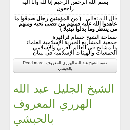
بسم الله الرحمن الرحيم إنا لله وإنا إليه
راجعون
قال الله تعالى :
{ من المؤمنين رجال صدقوا ما
عاهدوا الله عليه فمنهم من قضى نحبه ومنهم
من ينتظر وما بدلوا تبديلا }
سماحة الشيخ حسام قراقيرة
جمعية المشاريع الخيرية الإسلامية العلماء
والمشايخ في العالم العربي والإسلامي
الجمعيات والهيئات الإسلامية في لبنان
Read more: نعوة الشيخ عبد الله الهرري المعروف
بالحبشي
الشيخ الجليل عبد الله
الهرري المعروف
بالحبشي