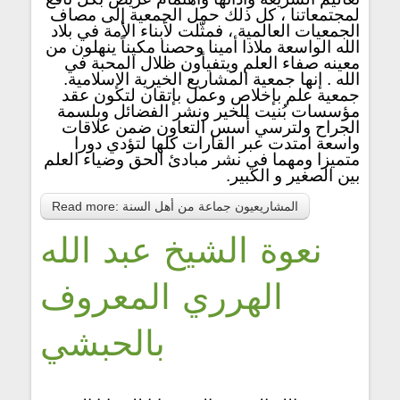
لمجتمعاتنا ، كل ذلك حمل الجمعية إلى مصاف
الجمعيات العالمية ، فمثّلت لأبناء الأمة في بلاد
الله الواسعة ملاذا أمينا وحصنا مكيناً ينهلون من
معينه صفاء العلم ويتفيأون ظلال المحبة في
الله . إنها جمعية المشاريع الخيرية الإسلامية.
جمعية علم بإخلاص وعمل بإتقان لتكون عقد
مؤسسات بُنيت للخير ونشر الفضائل وبلسمة
الجراح ولترسي أسس التعاون ضمن علاقات
واسعة امتدت عبر القارات كلها لتؤدي دورا
متميزا ومهما في نشر مبادئ الحق وضياء العلم
بين الصغير و الكبير.
Read more: المشاريعيون جماعة من أهل السنة
نعوة الشيخ عبد الله
الهرري المعروف
بالحبشي