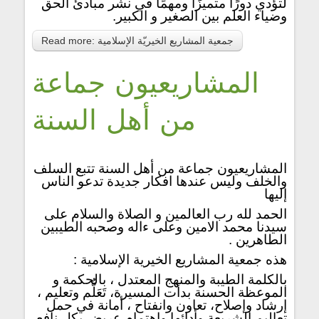
لتؤدي دورًا متميزًا ومهمًا في نشر مبادئ الحق
وضياء العلم بين الصغير و الكبير.
Read more: جمعية المشاريع الخيريّة الإسلامية
المشاريعيون جماعة
من أهل السنة
المشاريعيون جماعة من أهل السنة تتبع السلف
والخلف وليس عندها افكار جديدة تدعو الناس
إليها
الحمد لله رب العالمين و الصلاة والسلام على
سيدنا محمد الامين وعلى ءاله وصحبه الطيبين
الطاهرين .
هذه جمعية المشاريع الخيرية الإسلامية :
بالكلمة الطيبة والمنهج المعتدل ، بالحكمة و
الموعظة الحسنة بدأت المسيرة، تَعَلُّم وتعليم ،
إرشاد وإصلاح، تعاون وانفتاح ، أمانة في حمل
تعاليم الشريعة وأدائها واهتمام عريض بكل نافع