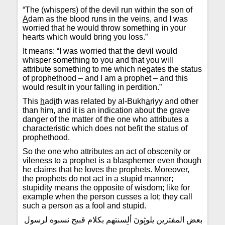
“The (whispers) of the devil run within the son of
A
dam as the blood runs in the veins, and I was
worried that he would throw something in your
hearts which would bring you loss.”
It means: “I was worried that the devil would
whisper something to you and that you will
attribute something to me which negates the status
of prophethood – and I am a prophet – and this
would result in your falling in perdition.”
This
h
ad
i
th was related by al-Bukh
a
riyy and other
than him, and it is an indication about the grave
danger of the matter of the one who attributes a
characteristic which does not befit the status of
prophethood.
So the one who attributes an act of obscenity or
vileness to a prophet is a blasphemer even though
he claims that he loves the prophets. Moreover,
the prophets do not act in a stupid manner;
stupidity means the opposite of wisdom; like for
example when the person cusses a lot; they call
such a person as a fool and stupid.
بعض المفترين يلوثونَ ألسنتهم بكلام قبيح نسبوه لرسول