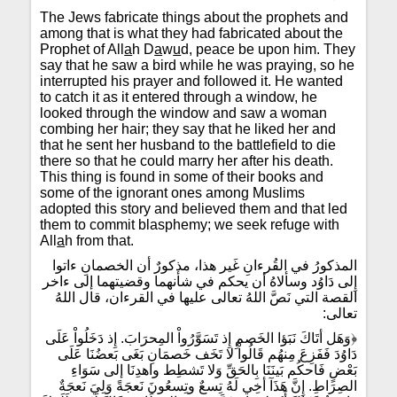
The Jews fabricate things about the prophets and
among that is what they had fabricated about the
Prophet of All
a
h D
a
w
u
d, peace be upon him. They
say that he saw a bird while he was praying, so he
interrupted his prayer and followed it. He wanted
to catch it as it entered through a window, he
looked through the window and saw a woman
combing her hair; they say that he liked her and
that he sent her husband to the battlefield to die
there so that he could marry her after his death.
This thing is found in some of their books and
some of the ignorant ones among Muslims
adopted this story and believed them and that led
them to commit blasphemy; we seek refuge with
All
a
h from that.
المذكورُ في القُرءانِ غَير هذا، مذكورٌ أن الخصمانِ ءاتوا
إِلى دَاوُد وسألاهُ أن يحكم في شأنهما وقضيتهما إلى ءاخر
القصة التي نَصَّ اللهُ تعالى عليها في القرءان، قال اللهُ
تعالى:
﴿وَهَل أتَاكَ نَبَؤا الخَصمِ إِذ تَسَوَّرُواْ المِحرَابَ. إِذ دَخَلُواْ عَلَى
دَاوُدَ فَفَزِعَ مِنهُم قَالُواْ لا تَخَف خَصمَانِ بَغَى بَعضُنَا عَلَى
بَعْضٍ فَاحكُم بَينَنَا بِالحَقِّ وَلا تَشطِط واهدِنَا إلى سَوَاءِ
الصِرَاطِ. إِنَّ هَذَآ أخِي لَهُ تِسعٌ وتِسعُونَ نَعجَةً وَلِيَ نَعجَةٌ