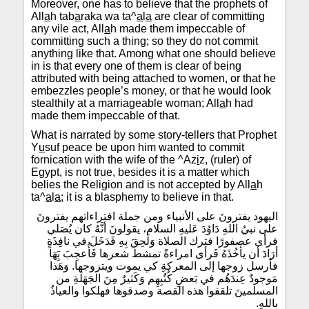
Moreover, one has to believe that the prophets of
All
a
h tab
a
raka wa ta^
a
l
a
are clear of committing
any vile act, All
a
h made them impeccable of
committing such a thing; so they do not commit
anything like that. Among what one should believe
in is that every one of them is clear of being
attributed with being attached to women, or that he
embezzles people’s money, or that he would look
stealthily at a marriageable woman; All
a
h had
made them impeccable of that.
What is narrated by some story-tellers that Prophet
Y
u
suf peace be upon him wanted to commit
fornication with the wife of the ^Az
i
z, (ruler) of
Egypt, is not true, besides it is a matter which
belies the Religion and is not accepted by All
a
h
ta^
a
l
a
; it is a blasphemy to believe in that.
اليهود يفترونَ على الأنبياء ومن جملة افتراءاتهم يفترونَ
على نبيُ اللهِ دَاوُدَ عَليهِ السلام، يقولونَ أنَّهُ كان يُصَلي
فرأى عصفورًا فترك الصلاة وَلَحِقَ بِهِ فَدَخَلَ في نافِذَةٍ
أرَادَ أن يأخُذَهُ فَرأى امراءةً تمشط شعرها فَأُعجِبَ بَِهَا
فأرسل زوجها إلى المعركةِ كي يموت ويتزوجها. وَهَذا
مَوجودٌ عِندَهُم في بَعضِ كُتُبِهِم وَكَثيرٌ مِنَ الجَهَلَةِ من
المسلمينَ تلقفوا هذه القصة وصدقوها فهلكوا والعياذُ
باللهِ.