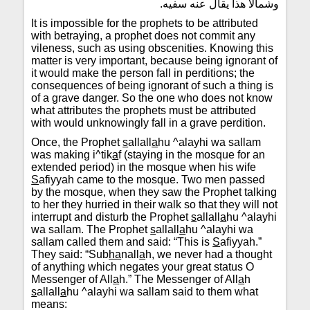
وشمالاً هذا يقال عنه سفيه.
It is impossible for the prophets to be attributed
with betraying, a prophet does not commit any
vileness, such as using obscenities. Knowing this
matter is very important, because being ignorant of
it would make the person fall in perditions; the
consequences of being ignorant of such a thing is
of a grave danger. So the one who does not know
what attributes the prophets must be attributed
with would unknowingly fall in a grave perdition.
Once, the Prophet
s
allall
a
hu ^alayhi wa sallam
was making i^tik
a
f (staying in the mosque for an
extended period) in the mosque when his wife
S
afiyyah came to the mosque. Two men passed
by the mosque, when they saw the Prophet talking
to her they hurried in their walk so that they will not
interrupt and disturb the Prophet
s
allall
a
hu ^alayhi
wa sallam. The Prophet
s
allall
a
hu ^alayhi wa
sallam called them and said: “This is
S
afiyyah.”
They said: “Sub
ha
nall
a
h, we never had a thought
of anything which negates your great status O
Messenger of All
a
h.” The Messenger of All
a
h
s
allall
a
hu ^alayhi wa sallam said to them what
means: