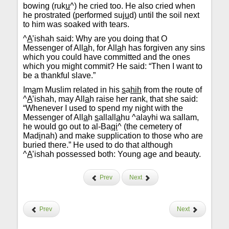
bowing (ruk
u
^) he cried too. He also cried when
he prostrated (performed suj
u
d) until the soil next
to him was soaked with tears.
^
A
’ishah said: Why are you doing that O
Messenger of All
a
h, for All
a
h has forgiven any sins
which you could have committed and the ones
which you might commit? He said: “Then I want to
be a thankful slave.”
Im
a
m Muslim related in his
s
a
hih
from the route of
^
A
’ishah, may All
a
h raise her rank, that she said:
“Whenever I used to spend my night with the
Messenger of All
a
h
s
allall
a
hu ^alayhi wa sallam,
he would go out to al-Ba
qi
^ (the cemetery of
Mad
i
nah) and make supplication to those who are
buried there.” He used to do that although
^
A
’ishah possessed both: Young age and beauty.
Prev
Next
Prev
Next