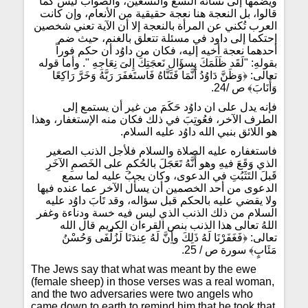
ويضمها إلى نسائه التسع والتسعين، والصواب ليس كما
قالوا، بل النعجة هنا نعجة حقيقية من الأنعام، وإن كانت
العرب تُكني عن المرأة بالنعجة إلا أن الآية تعني شخصين
إحتكما إلى داود في مسئلة تتعلق بالغنم، حيث ضم
أحدهما نعجة أخيه إليه، فكان من داوُد أن حكم فوراً
بقولهِ: "لَقَد ظَلَمَكَ بِسؤَالِ نَعجَتِكَ إِلىَ نِعَاجِهِ ". وأما قوله
تعالى: ﴿وَظَنَّ دَاوُدُ أَنَّمَا فَتَنَّاهُ فَاستَغفَرَ رَبَّهُ وَخَرَّ رَاكِعًا
ص /24.
﴾
وَأَنَابَ
فإنه يدل على ان داوُد حَكَمَ من غير أن يستمع إلى
الطرف الآخر، فعُوتِبَ في ذلك فكان منه الإستغفار، وهذا
هو اللائق بنبي الله داوُد عليه السلام.
فاستغفاره عليه الصلاة والسلام فلأجل الذنب الصغير
الذي وَقَعَ فيهِ وهو أَنَّهُ تَعَجَلَ بالحُكمِ على الخَصمِ الآخَرِ
قَبلَ التَثَبُتِ في الدعوى، وكان يجبُ عليه لما سمع
الدعوى من أحد الخصمين أن يسأل الآخر عما عنده فيها
ولا يقضي عليه بالحكم قبل سؤاله، وقد تَابَ داوُد عليه
السلام من ذلك الذنب الذي ليس فيه خسة ودناءة وغفر
اللهُ تعالى هذا الذنب بنص القرءان الكريم قال الله
تعالى: ﴿فَغَفَرْنَا لَهُ ذَلِكَ وأِنَّ لَهُ عِندَنَا لَزُلْفَى وَحُسْنُ
مَئَابٍ﴾ سورة ص / 25.
The Jews say that
what was meant by the ewe
(female sheep) in those verses was a real woman,
and the two adversaries were two angels who
came down to earth to remind him that he took that