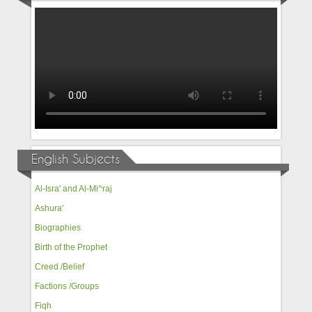
English Subjects
Al-Isra' and Al-Mi^raj
Ashura'
Biographies
Birth of the Prophet
Creed /Belief
Factions /Groups
Fiqh