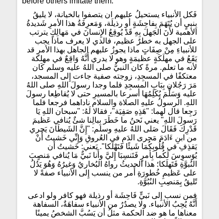
before others imitate them.
فَكل الأنبياء يستحيلُ عليهم ان يتصفوا بالخيانة، لا يليقُ
بِنبيٍ أن يُتَهَمَ بِفاحِشَةٍ أو رذيلَة، وَمَعرِفَةُ هذا الأمرِ شَديدةُ
الأهمية لأَنَ الجَهلَ بِهِ قَدْ يُوقِعُ الإِنسانَ في مَهالِكٍ يترتب
على الجهل به خطرٌ عظيم، فالذي لا يعرف ماذا يجب
للأنبياءِ مِنْ صِفَاتٍ ماذا يجوزُ عليهم الجاهل بهذا الأمرِ قد
يَقَعُ في مهلَكَةٍ عظيمَةٍ وهو لا يدري أَنَّهُ وَاقِعٌ في مهلكة
لأنه ما تعلم. مرةً كان النبيُّ صلى اللهُ عليه وسلم كَان
معتكفًا في المسجِدِ، زوجته صفية جاءت إِلى المسجد،
مَرَ رَجُلانِ بِبَابِ المسجِدِ فلما وجدا رسولَ اللهِ صلى اللهُ
عليه وَسَلَّمَ يُكَلِمُهَا أسرعا بالمسيرِ حتى لا يُقاطِعا رسولَ
اللهِ. الرسولُ عليهِ الصلاة والسلام ناداهما فرجعا فلما
رَجِعا قال لهما: "هَذِهِ صَفِيَة"، فقالا لَهُ: "سبحان اللهِ يَا
رَسولَ اللهِ" يعني نَحنُ ما خَطَرَ بِبالِنا شئٌ يُنافي عَظيمَ
قَدْرِكَ فَقَالَ صَلى اللهُ عليهِ وسلم: "إِنَّ الشَيطَانَ يَجري
من ابنِ ءَادَمَ مَجرى الدَمِ في العُروقِ وَإِنِّي خَشيتُ أَنْ
يَقذِفِ في قُلُوبِكُمَا شَيئًا فَتَهْلَكا". يَعني: خَشيتُ أن
يُوَسوِسَ لَكُما بِأمرٍ فَتَنسِبَا إِليَّ وأَنا نَبيٌّ مَا يُنافي مَنصٍبَ
النُبوَّةِ فَتَهلَكا؛ هذا الحديثُ رواهُ البُخاريُ وَغيرُهُ وَهُوَ يَدُلُ
على عَظيمِ خُطورَةِ أَمر من ينسب إِلى الأنبياء صفةً لا
تًليقُ بِمَنصِبِ النُبُوَّةِ.
فمن نسب إِلى نَبيٍّ فَاحِشَة أو رذيلة فهو كافر ولو ادعى
أَنَّهُ يُحِبُ الأنبياء. ولا يصدُرُ من الأنبياء سفاهَةٌ، السفاهة
معناها ما هو ضد الحكمة مثلُ أن يَسُبَّ الشخصُ يمينًا