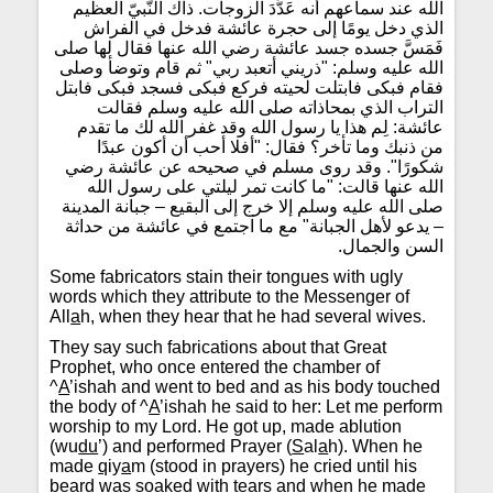
الله عند سماعهم أنه عَدَّدَ الزوجات. ذاك النّبيّ العظيم
الذي دخل يومًا إلى حجرة عائشة فدخل في الفراش
فَمَسَّ جسده جسد عائشة رضي الله عنها فقال لها صلى
الله عليه وسلم: "ذريني أتعبد ربي" ثم قام وتوضأ وصلى
فقام فبكى فابتلت لحيته فركع فبكى فسجد فبكى فابتل
التراب الذي بمحاذاته صلى الله عليه وسلم فقالت
عائشة: لِم هذا يا رسول الله وقد غفر الله لك ما تقدم
من ذنبك وما تأخر؟ فقال: "أفلا أحب أن أكون عبدًا
شكورًا". وقد روى مسلم في صحيحه عن عائشة رضي
الله عنها قالت: "ما كانت تمر ليلتي على رسول الله
صلى الله عليه وسلم إلا خرج إلى البقيع – جبانة المدينة
– يدعو لأهل الجبانة" مع ما اجتمع في عائشة من حداثة
السن والجمال.
Some fabricators stain their tongues with ugly
words which they attribute to the Messenger of
All
a
h, when they hear that he had several wives.
They say such fabrications about that Great
Prophet, who once entered the chamber of
^
A
’ishah and went to bed and as his body touched
the body of ^
A
’ishah he said to her: Let me perform
worship to my Lord. He got up, made ablution
(wu
du
’) and performed Prayer (
S
al
a
h). When he
made
q
iy
a
m (stood in prayers) he cried until his
beard was soaked with tears and when he made