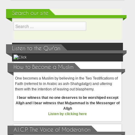
Search our site
Listen to the Qur'an
How to Become a Muslim
One becomes a Muslim by believing in the Two Testifications of
Faith (referred to in Arabic as ash-Shah
a
dat
a
n) and uttering
them with the intention of leaving out blasphemy.
I bear witness that no one deserves to be worshiped except
All
a
h and I bear witness that Mu
h
ammad is the Messenger of
All
a
h
Listen by clicking here
A.I.C.P. The Voice of Moderation