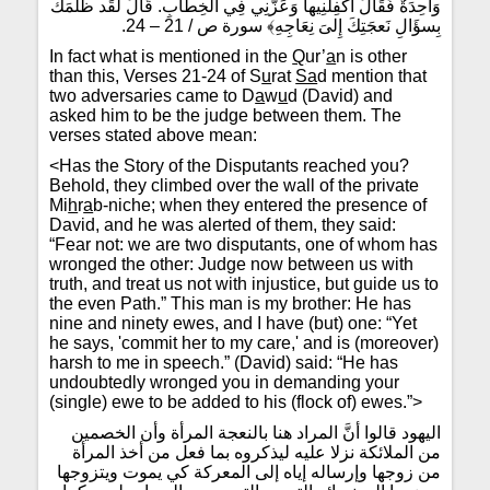
وَاحِدَةٌ فَقَالَ أَكفِلنِيها وَعَزَّنِي فِي الخِطَابِ. قَالَ لَقَد ظَلَمَكَ
بِسؤَالِ نَعجَتِكَ إِلىَ نِعَاجِهِ﴾ سورة ص / 21 – 24.
In fact what is mentioned in the
Q
ur’
a
n is other
than this, Verses 21-24 of S
u
rat
Sa
d mention that
two adversaries came to D
a
w
u
d (David) and
asked him to be the judge between them. The
verses stated above mean:
<Has the Story of the Disputants reached you?
Behold, they climbed over the wall of the private
Mi
h
r
a
b-niche; when they entered the presence of
David, and he was alerted of them, they said:
“Fear not: we are two disputants, one of whom has
wronged the other: Judge now between us with
truth, and treat us not with injustice, but guide us to
the even Path.” This man is my brother: He has
nine and ninety ewes, and I have (but) one: “Yet
he says, 'commit her to my care,' and is (moreover)
harsh to me in speech.” (David) said: “He has
undoubtedly wronged you in demanding your
(single) ewe to be added to his (flock of) ewes.”>
اليهود قالوا أنَّ المراد هنا بالنعجة المرأة وأن الخصمين
من الملائكة نزلا عليه ليذكروه بما فعل من أخذ المرأة
من زوجها وإرساله إياه إلى المعركة كي يموت ويتزوجها