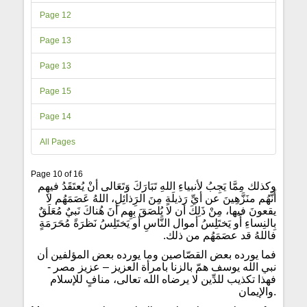
Page 12
Page 13
Page 13
Page 15
Page 14
All Pages
Page 10 of 16
وكذلك مِمَّا يَجِبُ لأنبياءِ اللهِ تَبَارَكَ وَتَعَالى أنْ يُعتَقَدُ فيهِم
أَنَّهُم منَزَّهِينَ عن أيِّ رَذيلَةٍ مِنَ الرَِذائِلِ، اللهُ عَصَمَهُم لا
يقعونَ فيها، مِنْ ذَلِكَ أن لا يُلصَقَ بِهِم أنَ هُناكَ نَبيٌ مُعَلَقٌ
بِالنِساءِ أَو يَختَلِسُ أموال النَّاسِ أو يَختَلِسُ نَظرَةً مُحَرَمَةٍ
فاللهُ قد عصَمَهُم من ذلك.
فما يورده بعض القصّاصين وما يورده بعض المؤلفين أن
نبي الله يوسف همّ بالزنا بامرأة العزيز – عزيز مصر -
فهذا تكذيب للدِّين لا يرضاه الله تعالى، منافٍ للإسلام
والإيمان.