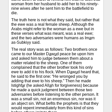
woman from her husband to add her to his ninety-
nine wives after he sent him to the battlefield to
die.
The truth here is not what they said, but rather that
the ewe was a real female sheep. Although the
Arabs might refer to the woman as a ewe but in
these verses what was meant, was a real ewe;
and the two adversaries were humans as Im
a
m
as-Subkiyy said.
The real story was as follows: Two brothers once
came to our Master D
a
w
u
d peace be upon him
and asked him to judge between them about a
matter related to the sheep. One of them
complained that the other brother took his only
ewe to add it to his flock. When D
a
w
u
d heard that,
he said to the first one: “He wronged you by
adding that ewe to his sheep.” Then he made
Istighf
a
r (he asked All
a
h for forgiveness) because
he made a quick judgment between those two
adversaries before listening to the other person. It
was a small sin, not an enormous sin, nor was it
an abject sin. What befits the prophets is that they
would repent immediately from this kind of sins