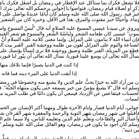
لا تشغل فكرك بما ستأكل عند الإفطار في رمضان بل اشغَل فكرك ب
ِكرٍ أو لصلاة قيام رمضان، فتواصوا يا إخواني يرحمكم الله تعالى بترك ال
ير فيه. رسول الله صلى الله عليه وسلم كان أيامًا عديدةً يواصل على ال
ماء. وأحيانًا خبز مفتوت والمرق، هذا في الأقل, وخبزه كان من الشعير ما أ
يروى عن سيدنا عيسى المسيح عليه السلام أنه قال “لُبسُ المسوحِ واستفاف
موت” عيسى كان طعامه الشجر ولباسُهُ الشَّعر والمسوح هو شعر الغنم 
إن أنبياء الله لا ينامون على المزابل. وإنما معنى كلامه عليه السلام أن
لصناعة والنوم على المزابل أهون من ظلمة ووحشة القبر. القبر بيت الظ
فظع من المزبلة، القبر ظلمة وضيق ووحشة فلا ترى إنسانًا يؤنسك على
سأل الله تعالى أن يوسع علينا قبورنا، نسأل الله تعالى أن ينّور لنا قبو
إذا كنت في الدنيا بصيرًا فإنما بلاغك منه
إذا أبقت الدنيا على المرء دينه فما فاته
ن من أراد الله به خيرًا يحبُّ علم الدين ولا يشبع منه وخصوصًا في رم
سلم أنه قال “لا يشبعُ مؤمنٌ من خير يسمعه حتى يكون منتهاه الجنَّة“. 
لحسنات فيتقاعس عن الإزدياد فينبغي أن يكون دائبًا في طلب المزيد 
لممات.
خواني، أيام الدنيا قصار وايام الآخرة طوال ومهما أكثر الإنسان من الحسن
أقبلوا في شهر رمضان شهر التوبة والرحمة والمغفرة شهر القرءان شه
أعمال البر والطاعات وتعلُّم علم الدين وتعليمه للناس، ولا سيما علم ا
سلم كان أجود ما يكون في رمضان، وهو القائل صلى الله عليه وسلم “من صام
ن ذنبه“.
شهر رمضان شهر الصبر والصبر ثوابه الجنة، وشهر المواساة، من فطَّر ف