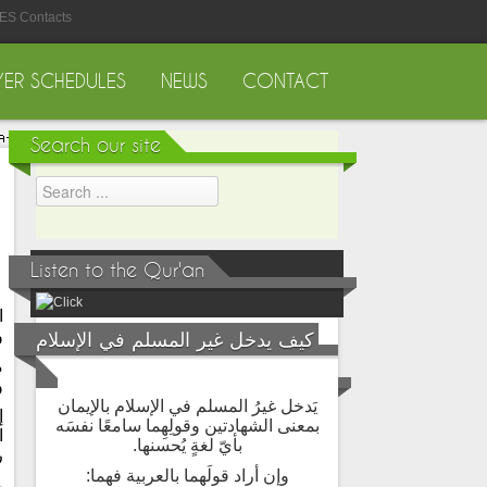
IES Contacts
YER SCHEDULES
NEWS
CONTACT
Search our site
Listen to the Qur'an
ا
و
كيف يدخل غير المسلم في الإسلام
م
و
يَدخل غيرُ المسلم في الإسلام بالإيمان
إ
بمعنى الشهادتين وقولِهِما سامعًا نفسَه
ا
بأيّ لغةٍ يُحسنها.
ر
وإن أراد قولَهما بالعربية فهما:
ر