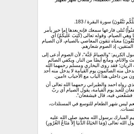
عَلَّكُم تَتَّقُونَ) سورة البقرة / 183.
امَنُواْ) تُتلى فارعها سمعك فإنه بعدها إما خير يأمر
هي الصيام. وقوله تعالى (كُتِبَ عَلَيكُمُ) أي
تَّقُونَ) معناه تتقون المعاصي بالصيام، لأن الصيام
لمتقين، إذ الصوم شعارهم.
كريم: “والصيامُ جُنَّة“، لأن الصوم أدعى إلى
 والاثام، ومانع أيضًا من النار. ويكفي الصائم
 الريان؛ فقد روى البخاري ومسلم رحمهما الله
 يدخل منه الصائمون يوم القيامة لا يدخل منه أحد
ون من داخلي هذا الباب مع الأحباب ءامين.
ذي رواه احمد والطبراني رحمهما الله تعالى أن
عان للعبد يوم القيامة، يقول الصيام أي ربّ
 فشفّعني فيه، قال فيشفعان“.
عم ليس شهر الطعام للتوسع في المستلذات،
حسنات.
 المبارك برسول الله محمد صلى الله عليه
(وَمَا الحَيَاةُ الدُّنيَا إِلاَّ مَتَاعُ الغُرُورِ)