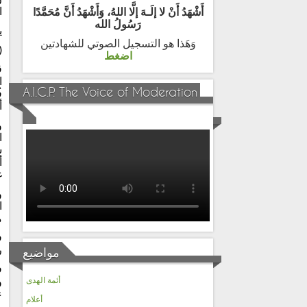
ا
أَشْهَدُ أَنْ لا إلَـهَ إلَّا اللهُ، وَأَشْهَدُ أَنَّ مُحَمَّدًا
رَسُولُ الله
ي
وَهَذا هو التسجيل الصوتي للشهادتين
(
اضغط
ق
ا
A.I.C.P. The Voice of Moderation
ف
أ
و
ا
ش
أ
غ
و
ا
م
ف
ر
مواضيع
ف
أئمة الهدى
و
ء
أعلام