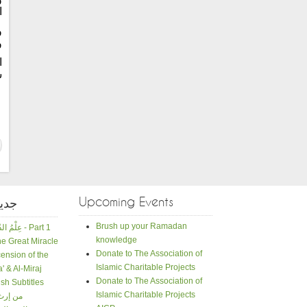
ا
و
و
ا
س
Upcoming Events
جدي
Brush up your Ramadan
عِلْمُ الدّينِ حَياةُ الإسلامِ - Part 1
knowledge
e Great Miracle
Donate to The Association of
ension of the
Islamic Charitable Projects
a' & Al-Miraj
Donate to The Association of
sh Subtitles
Islamic Charitable Projects
من إرث