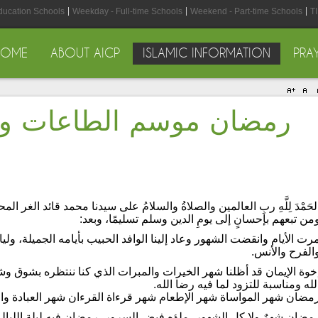
Education Schools
Weekday - Full-time Schools
Weekend - Part-time Schools
T
HOME
ABOUT AICP
ISLAMIC INFORMATION
PRA
رمضان موسم الطاعات و
لحَمْدَ لِلَّهِ ربِ العالمين والصلاةُ والسلامُ على سيدنا محمد قائد الغر
من تبعهم بإحسانٍ إلى يومِ الدين وسلم تسليمًا، وبعد:
رت الأيام وانقضت الشهور وعاد إلينا الوافد الحبيب بأيامه الجميلة، وليا
الفرح والأنس.
خوة الإيمان قد أظلنا شهر الخيرات والمبرات الذي كنا ننتظره بشوق
لله ومناسبة للتزود لما فيه رضا الله.
مضان شهر المواساة شهر الإطعام شهر قرءاة القرءان شهر العبادة و
مضان شهرٌ ولا كل الشهور، ملؤه فيض السرور، رمضان فيه ليلة الليال