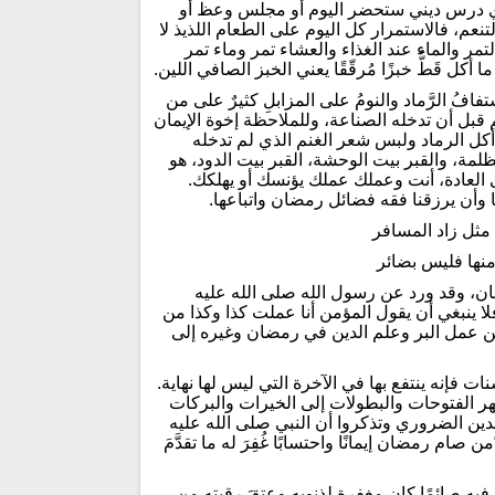
أي درس ديني ستحضر اليوم أو مجلس وعظ أو
تنعم، فالاستمرار كل اليوم على الطعام اللذيذ لا
تمر والماء عند الغذاء والعشاء تمر وماء تمر
كل قَطُّ خبزًا مُرقّقًا يعني الخبز الصافي اللين.
ُ الرَّماد والنومُ على المزابلِ كثيرٌ على من
قبل أن تدخله الصناعة، وللملاحظة إخوة الإيمان
َّ أكل الرماد ولبس شعر الغنم الذي لم تدخله
لمة، والقبر بيت الوحشة، القبر بيت الدود، هو
 العادة، أنت وعملك عملك يؤنسك أو يهلكك.
رنا وأن يرزقنا فقه فضائل رمضان واتباعها.
ا مثل زاد المسافر
 منها فليس بضائر
ضان، وقد ورد عن رسول الله صلى الله عليه
فلا ينبغي أن يقول المؤمن أنا عملت كذا وكذا من
من عمل البر وعلم الدين في رمضان وغيره إلى
ات فإنه ينتفع بها في الآخرة التي ليس لها نهاية.
ر الفتوحات والبطولات إلى الخيرات والبركات
لدين الضروري وتذكروا أن النبي صلى الله عليه
 رمضان إيمانًا واحتسابًا غُفِرَ له ما تقدَّمَ
يه صائمًا كان مغفرة لذنوبه وعتقَ رقبتهِ من