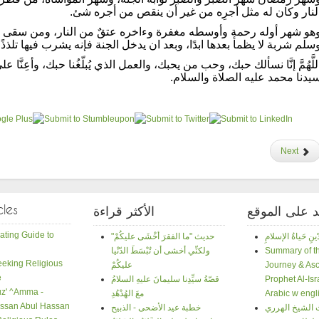
لنار وكان له مثل أجرِه من غير أن ينقص من أجره شئ.
هو شهر أوله رحمة وأوسطه مغفرة وءاخره عتقٌ من النار، ومن سقى صا
سلم شربة لا يظمأ بعدها ابدًا، وبعد ان يدخل الجنة فإنه يشرب فيها تلذذ
للَّهُمَّ إنَّا نسألك حبك، وحب من يحبك، والعمل الذي يُبلّغُنا حبك، وأعِنَّا 
يدنا محمد عليه الصلاة والسلام.
Next
cles
د على الموقع
الأكثر قراءة
ating Guide to
"حديث "ما الفقرَ أخْشَى عليكُمْ
Summary of th
ولكنِّي أخشى أن تُبْسَطَ الدّنْيا
Seeking Religious
Journey & Asc
عليكُمْ
e
Prophet Al-Isr
قصّةُ سيِّدِنا سليمانَ عليهِ السلامُ
Juz' ^Amma -
Arabic w engli
معَ الهُدْهُدِ
ssan Abul Hassan
 الشيخ الهرري
خطبة عيد الأضحى - الذبيح