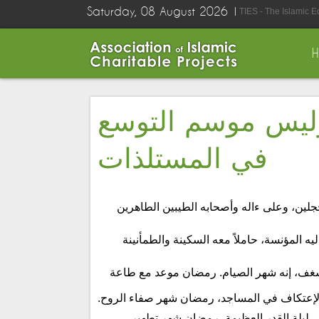
Saturday, 08 August 2026
TIES - The Islamic 
ليس موسم التوسع
في المستلذات
 المحجلين، وعلى ءاله وأصحابه الطيبين الطاهرين
ليه المؤنسة، حاملاً معه السكينة والطمأنينة
 وشغف، إنه شهر الصيام. رمضان موعد مع طاعة
الإعتكاف في المساجد، رمضان شهر صفاء الروح.
ي ليلة القدر العظيمة، رمضان شهر تطهير