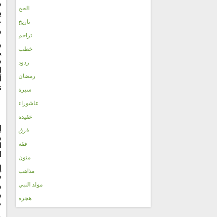
ف
الحج
ذ
خ
تاريخ
و
تراجم
و
خطب
ي
ف
ردود
ا
رمضان
أ
ن
سيرة
عاشوراء
عقيدة
إ
فرق
و
فقه
ا
ا
متون
إ
مذاهب
ف
مولد النبي
و
و
هجره
م
و