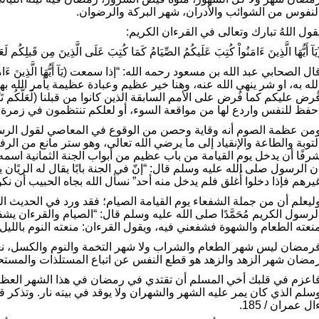
لنفوس من الشوائب والأدران، شهر البركة والرضوان.
قول اللهُ تبارك وتعالى في القرءان الكريم:
يَآ أَيُّهَا الَّذِينَ ءَامَنُواْ كُتِبَ عَلَيكُمُ الصِّيَامُ كَمَا كُتِبَ عَلَى الَّذِينَ مِن قَبلِكُم لَ
ال الصحابي عبد الله بن مسعود رحمه الله: “إذا سمعت (يَآ أَيُّهَا الَّذِينَ ءَ
لله به، او شر ينهى الله عنه، وهنا خير عظيم وعبادة عظيمة يأمر الله بها و
ُرض عليكم كما فُرض على الأمم السابقة الذين كانوا من قبلنا (لَعَلَّكُم تَ
حفظ للنفس واردع لها من مواقعة السوء، أو لعلكم تنتظمون في زمرة ا
من عظمة الصوم أنه وقاية وحصن من الوقوع في المعاصي لقول الرسول ال
لتوبة والطاعة والإنقياد إلى ما يرضي الله تعالى، وهو ستر مانع من الرفث
رفًا أن يدخل يوم القيامة من باب عظيم من أبواب الجنة الثمانية اسمه
ن الرسول صلى الله عليه وسلم قال: “إنّ في الجنة بابًا يقال له الريًان
يرهم فإذا دخلوا أُغلق فلم يدخل منه أحد” نسأل الله بجاه الحبيب أن نك
ليعلم أن من جملة الشفعاء يوم القيامة الصيام؛ فقد ورد في الحديث ال
لرسول الكريم مُحَمَّدًا صلى الله عليه وسلم قال: “الصيام والقرءان يشف
نعته الطعام والشهوة فشفعني فيه، ويقول القرءان: منعته النوم بالليل
رمضان ليس شهر الطعام والشراب ولا شهر التخمة والنوم والكسل، ن
مضان شهر الزهد والزهد هو قطع النفس عن اتباع المستلذات والمست
اعزم في قلبك أخي المسلم أن تقتدي في رمضان في هذا الشهر العظيم
سلم الذي كان يمر عليه الشهر والشهران ولا يوقد في بيته نار. وتذكر قول الله تعالى 
ال عمران / 185.