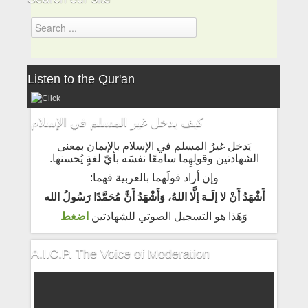
Listen to the Qur'an
كيف يدخل غير المسلم في الإسلام
يَدخل غيرُ المسلم في الإسلام بالإيمان بمعنى
الشهادتين وقولِهِما سامعًا نفسَه بأيّ لغةٍ يُحسنها.
وإن أراد قولَهما بالعربية فهما:
أَشْهَدُ أَنْ لا إلَـهَ إلَّا اللهُ، وَأَشْهَدُ أَنَّ مُحَمَّدًا رَسُولُ الله
وَهَذا هو التسجيل الصوتي للشهادتين
اضغط
A.I.C.P. The Voice of Moderation