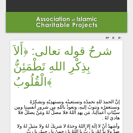
شرحُ قوله تعالى: ﴿أَلاَ
بِذِكْرِ اللهِ تَطْمَئِنُّ
الْقُلُوبُ﴾
إنَّ الحمدَ للهِ نحمدُه ونستعينُه ونستهدِيْهِ ونشكرُهُ
ونستغفرُه ونتوبُ إليهِ، ونعوذُ باللهِ مِن شرورِ أنفسِنا ومِن
سيِّئاتِ أعمالِنا، مَن يهدِ اللهُ فلا مضلَّ لهُ ومَنْ يضللْ فلا
هاديَ لهُ .
وأشهدُ أنْ لا إلَهَ إِلا اللهُ وحدَهُ لا شريكَ لهُ ولا مثيلَ لهُ ولا
ضِدَّ ولا نِدَّ لهُ، يا ربُّ يا اللهُ يا رَحمنُ يا رحيمُ، يا ربَّ