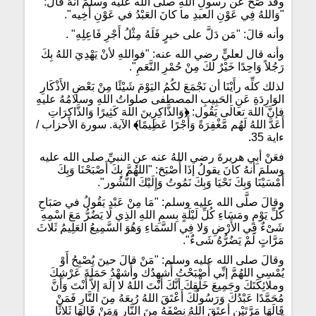
وقد صَحَّ عن رسولِ اللهِ صلى الله عليه وسلمَ أنهُ قالَ:
"وَاللهُ فِي عَوْنِ العبدِ ما كانَ العَبْدُ في عَوْنِ أَخِيه".
وأنه قالَ: "مَن دَلَّ على خيرٍ فَلَهُ مِثْلُ أَجْرِ فَاعِلِهِ" .
وأنه قال لعليٍّ رضي الله عنه: "فواللهِ لأنْ يَهْدِيَ اللهُ بِكَ
رَجُلاً وَاحِدًا خَيْرٌ لَكَ مِنْ حُمْرِ النَّعَمِ".
لذلك كلِّه رأَيْنَا أن نَجْمَعَ لكُمُ اليَوْمَ شَيْئًا مِنْ بَعْضِ الأَذْكَارِ
الوَارِدَةِ عَنِ الحَبِيبِ المصطفى صلواتُ اللهِ وسلامُهُ عليهِ
فإنَّ اللهَ تعالَى يَقُول:
﴿
وَالذَّاكِرِينَ اللهَ كَثِيرًا وَالذَّاكِرَاتِ
أَعَدَّ اللهُ لَهُم مَّغْفِرَةً وَأَجْرًا عَظِيمًا
﴾
الآية. سورة الأحزاب /
ءاية 35.
فعَنْ أبِي هريرةَ رضي اللهُ عنه عنِ النبيِّ صلى الله عليه
وسلمَ أنهُ كانَ يقولُ إذَا أَصْبَحَ: "اللهُمَّ بِكَ أَصْبَحْنَا وَبِكَ
أَمْسَيْنَا وَبِكَ نَحْيَا وَبِكَ نَمُوتُ وَإِلَيْكَ النُّشُور".
وقالَ صلَّى الله عليه وسلم: "مَا مِنْ عَبْدٍ يَقُولُ في صَبَاحِ
كُلِّ يَوْمٍ ومَسَاءِ كُلِّ لَيْلَةٍ بِسمِ اللهِ الذِي لا يَضُرُّ مَعَ اسْمِهِ
شَىْءٌ فِي الأَرْضِ وَلا فِي السَّمَاءِ وَهُوَ السَّمِيعُ العَلِيمُ ثَلاثَ
مَرَّاتٍ لَمْ يَضُرُّهُ شَىءٌ".
وقالَ صلى الله عليه وسلم: "مَنْ قالَ حينَ يُصْبِحُ أَوْ
يُمْسِي اللهُمَّ إنِّي أَصْبَحْتُ أُشهِدُك وأُشهْدُ حَمَلَةَ عَرْشِكَ
وملائِكَتَكَ وجَمِيعَ خَلْقِكَ أنَّكَ أَنْتَ اللهُ لا إلَهَ إلاَّ أَنْتَ وَأَنَّ
مُحَمَّدًا عَبْدُكَ وَرَسُولُكَ أَعْتَقَ اللهُ رُبعَهُ مِنَ النَّارِ فَمَنْ
قَالَهَا مَرَّتَيْنِ أعتَقَ اللهُ نِصْفَهُ مِنَ النَّارِ وَمَنْ قَالهَا ثَلاثًا