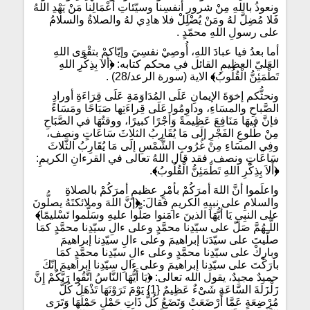
ونعوذُ باللهِ مِنْ شرورِ أنفسِنا وسيّئاتِ أعْمَالِنا مَنْ يَهْدِ اللهُ
فَلا مُضِلَّ لهُ ومَنْ يُضْلِلْ فلا هادِي لهُ والصلاةُ والسلامُ
على رسولِ اللهِ محمّدٍ .
أما بعدُ فيا عبادَ اللهِ، أُوصِيْ نفسِيَ وإيّاكمْ بتقْوَى اللهِ
العَليّ العظيمِ القائل في محكم كتابه:
﴿
أَلاَ بِذِكْرِ اللهِ
تَطْمَئِنُّ الْقُلُوبُ
﴾
الاية (سورة الرعد/28) .
ونحثُّكم إخوَةَ الإيمانِ عَلَى المُدَاوَمَةِ عَلَى قِرَاءَةِ أورادِ
الصَّباحِ والمسَاءِ، وداوِمُوا عَلَى قِراءَتِها صَبَاحًا ومَسَاءً
فإنَّ فيهَا مَنَافِعَ عَظِيمةً وَأَجْرًا كبيرًا، ووقتُهَا في الصَّبَاحِ
مِنْ طُلوعِ الفَجْرِ إلَى مَا يُقَارِبُ الثلاثَ سَاعَاتٍ ونصف،
وفِي المسَاءِ مِنْ غُرُوبِ الشَّمْسِ إلَى مَا يُقَارِبُ الثَّلاثَ
سَاعَاتٍ ونصف. فقد قال اللهُ تعالى في القرءانِ الكريمِ:
﴿
أَلاَ بِذِكْرِ اللهِ تَطْمَئِنُّ الْقُلُوبُ
﴾
.
واعلَموا أنَّ اللهَ أمرَكُمْ بأمْرٍ عظيمٍ أمرَكُمْ بالصلاةِ
والسلامِ على نبيِهِ الكريمِ فقالَ:
﴿
إنَّ اللهَ وملائكتَهُ يصلُّونَ
على النبِيِ يَا أيُّهَا الذينَ ءامَنوا صَلُّوا عليهِ وسَلّموا تَسْليمًا
﴾
اللّـهُمَّ صَلّ على سيّدِنا محمَّدٍ وعلى ءالِ سيّدِنا محمَّدٍ كمَا
صلّيتَ على سيّدَنا إبراهيمَ وعلى ءالِ سيّدِنا إبراهيمَ
وبارِكْ على سيّدِنا محمَّدٍ وعلى ءالِ سيّدِنا محمَّدٍ كمَا
بارَكْتَ على سيّدِنا إبراهيمَ وعلى ءالِ سيّدِنا إبراهيمَ إنّكَ
حميدٌ مجيدٌ، يقول الله تعالى:
﴿
يَا أَيُّهَا النَّاسُ اتَّقُوا رَبَّكُمْ إِنَّ
زَلْزَلَةَ السَّاعَةِ شَىْءٌ عَظِيمٌ {1} يَوْمَ تَرَوْنَهَا تَذْهَلُ كُلُّ
مُرْضِعَةٍ عَمَّا أَرْضَعَتْ وَتَضَعُ كُلُّ ذَاتِ حَمْلٍ حَمْلَهَا وَتَرَى