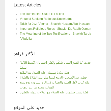
Latest Articles
The Illuminating Guide to Fasting
Virtue of Seeking Religious Knowledge
Tafsir for Juz' ^Amma - Shaykh Hassan Abul Hassan
Important Religious Rules - Shaykh Dr. Rabih Osman
The Meaning of the Two Testifications - Shaykh Tarek
^Abdullah
الأكثر قراءة
"حديث "ما الفقرَ أخْشَى عليكُمْ ولكنِّي أخشى أن تُبْسَطَ الدّنْيا
عليكُمْ
قصّةُ سيِّدِنا سليمانَ عليهِ السلامُ معَ الهُدْهُدِ
خطبة عيد الأضحى - الذبيح إسماعيل عليهِ الصَّلاةُ والسّلامُ
مائة كتاب لأهل السنة والجماعة في الرد على وذم بدع شيخ
الوهابية محمد بن عبد الوهاب
قِصَّةُ سيدنا سليمان عليه السلام مع الفلاح والنملة والطيور
جديد على الموقع