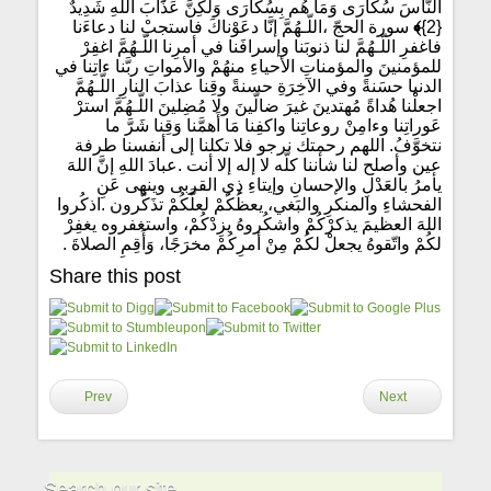
النَّاسَ سُكَارَى وَمَا هُم بِسُكَارَى وَلَكِنَّ عَذَابَ اللهِ شَدِيدٌ
{2}
﴾
سورة الحجّ ،اللّـهُمَّ إنَّا دعَوْناكَ فاستجبْ لنا دعاءَنا
فاغفرِ اللّـهُمَّ لنا ذنوبَنا وإسرافَنا في أمرِنا اللّـهُمَّ اغفِرْ
للمؤمنينَ والمؤمناتِ الأحياءِ منهُمْ والأمواتِ ربَّنا ءاتِنا في
الدنيا حسَنةً وفي الآخِرَةِ حسنةً وقِنا عذابَ النارِ اللّـهُمَّ
اجعلْنا هُداةً مُهتدينَ غيرَ ضالّينَ ولا مُضِلينَ اللّـهُمَّ استرْ
عَوراتِنا وءامِنْ روعاتِنا واكفِنا مَا أَهمَّنا وَقِنا شَرَّ ما
نتخوَّفُ. اللهم رحمتك نرجو فلا تكلنا إلى أنفسنا طرفة
عين وأصلح لنا شأننا كلّه لا إله إلا أنت .عبادَ اللهِ إنَّ اللهَ
يأمرُ بالعَدْلِ والإحسانِ وإيتاءِ ذِي القربى وينهى عَنِ
الفحشاءِ والمنكرِ والبَغي، يعظُكُمْ لعلَّكُمْ تذَكَّرون .اذكُروا
اللهَ العظيمَ يذكرْكُمْ واشكُروهُ يزِدْكُمْ، واستغفروه يغفِرْ
لكُمْ واتّقوهُ يجعلْ لكُمْ مِنْ أمرِكُمْ مخرَجًا، وَأَقِمِ الصلاةَ .
Share this post
Prev
Next
Search our site