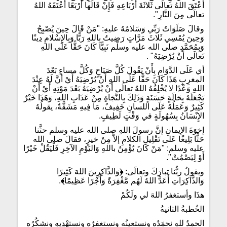
أَعْتَقَ اللهُ تعالَى ثَلاثَةَ أَرْبَاعِهِ فَإِنْ قَالَها أَرْبَعًا أَعْتَقَهُ اللهُ
تعالَى مِنَ النَّارِ".
وقالَ صَلَوَاتُ رَبِّي وَسَلامُهُ عليهِ: "مَنْ قَالَ حِينَ يُصْبِحُ
وَحِينَ يُمْسِي ثَلاثَ مَرَّاتٍ رَضِيتُ بِاللهِ رَبًّا وَبِالإِسْلامِ دِينًا
وَبِمُحَمَّدٍ صلى الله عليه وسلّم نَبِيًّا كَانَ حَقًّا عَلَى اللهِ
تَعالَى أَنْ يُرْضِيَهُ" .
أي عَلَى الدَّوَامِ بِأَنْ يَقُولَ كُلَّ صَبَاحٍ وَكُلَّ مساءٍ بَعْدَ
المغرِبِ هَذَا كَانَ حَقًّا عَلَى اللهِ أَنْ يُرْضِيَهُ أَيْ أنَّ لَهُ عِنْدَ
اللهِ وَعْدًا لا يُخْلِفُهُ اللهُ تعالَى أَنْ يُرْضِيَهُ بَعْدَ مَوْتِهِ أَيْ أَنْ
يَجْعَلَهُ بِحَالَةٍ حَسَنَةٍ وَذَلِكَ بِالنَّجَاةِ مِنْ عَذَابِ اللهِ، وَهَذَا خَيْرٌ
كَثِيرٌ وَعَمَلُهُ عَلَى اللسانِ خَفِيفٌ، مَا فِيهِ مَشَقَّةٌ، يقولُهُ
الإِنْسَانُ بِسُهُولَةٍ في وَقْتٍ لَطِيفٍ.
إخوَةَ الإيمانِ إنَّ رسولَ اللهِ صلى الله عليه وسلم حثَّنا
حَثًّا بَلِيغًا عَلى تَقْلِيلِ الكلامِ إلاَّ مِنْ خيرٍ، فقالَ صلى الله
عليه وسلم: "مَنْ كَانَ يُؤْمِنُ باللهِ وَاليَوْمِ الآخِرِ فَلْيَقُلْ خَيْرًا
أَوْ لِيَصْمُتْ".
ويقولُ ربُّنا تبارَكَ وتعالَى:
﴿
وَالذَّاكِرِينَ اللهَ كَثِيرًا
وَالذَّاكِرَاتِ أَعَدَّ اللهُ لَهُم مَّغْفِرَةً وَأَجْرًا عَظِيمًا
﴾
.
هذَا وأستغفرُ اللهَ لي ولَكُمْ
الخُطبةُ الثانيةُ
الحمدُ للهِ نحمَدُه ونستعينُه ونستغفرُه ونستهْدِيهِ ونشكُرُه