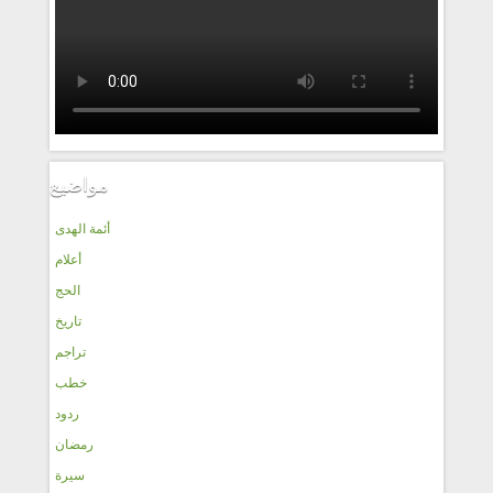
مواضيع
أئمة الهدى
أعلام
الحج
تاريخ
تراجم
خطب
ردود
رمضان
سيرة