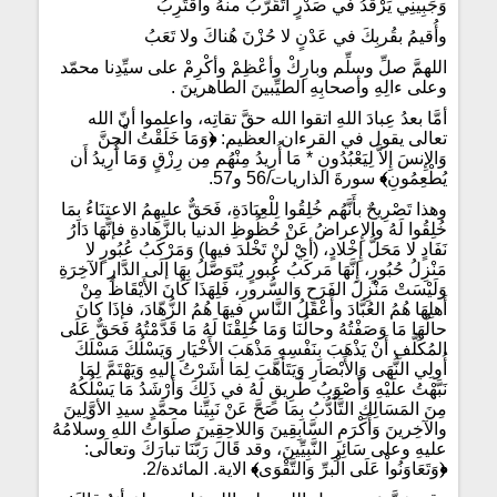
وَجَبِينِي يَرْقُدُ في صَدْرٍ أَتَقَرَّبُ منهُ وأقْتَرِبُ
وأُقيمُ بقُربِكَ في عَدْنٍ لا حُزْنَ هُناكَ ولا تَعَبُ
اللهمَّ صلِّ وسلِّم وبارِكْ وأعْظِمْ وأكْرِمْ على سيِّدِنا محمّد
وعلى ءالِهِ وأصحابِهِ الطيِّبينَ الطاهرينَ .
أمَّا بعدُ عِبادَ اللهِ اتقوا الله حقَّ تقاتِه، واعلموا أنّ الله
تعالى يقول في القرءان العظيم:
﴿
وَمَا خَلَقْتُ الْجِنَّ
وَالإِنسَ إِلاَّ لِيَعْبُدُونِ * مَا أُرِيدُ مِنْهُم مِن رِزْقٍ وَمَا أُرِيدُ أَن
يُطْعِمُونِ
﴾
سورةَ الذاريات/56 و57.
وهذا تَصْرِيحٌ بأَنَّهُم خُلِقُوا لِلْعِبَادَةِ، فَحَقٌّ عليهِمُ الاعتِنَاءُ بِمَا
خُلِقُوا لَهُ والإِعراضُ عَنْ حُظُوظِ الدنيا بالزَّهادةِ فإنَّهَا دَارُ
نَفَادٍ لا مَحَلُّ إِخْلادٍ، (أيْ لَنْ تَخْلُدَ فيها) وَمَرْكَبُ عُبُورٍ لا
مَنْزِلُ حُبُورٍ، إِنَّهَا مَركَبُ عُبورٍ يُتَوَصَّلُ بِهَا إلَى الدَّارِ الآخِرَةِ
وَلَيْسَتْ مَنْزِلَ الفَرَحِ وَالسُّرورِ، فَلِهَذَا كَانَ الأَيْقَاظُ مِنْ
أَهلِهَا هُمُ العُبَّادَ وأَعْقَلُ النَّاسِ فيهَا هُمُ الزُّهّادَ، فإذَا كانَ
حالُهَا مَا وَصَفْتُهُ وحالُنَا وَمَا خُلِقْنَا لَهُ مَا قَدَّمْتُهُ فَحَقٌّ عَلَى
المُكَلَّفِ أَنْ يَذْهَبَ بِنَفْسِهِ مَذْهَبَ الأَخْيَارِ وَيَسْلُكَ مَسْلَكَ
أُولِي النُّهَى وَالأَبْصَارِ وَيَتَأَهَّبَ لِمَا أشَرْتُ إليهِ وَيَهْتَمَّ لِمَا
نَبَّهْتُ علَيْهِ وَأَصْوَبُ طَرِيقٍ لَهُ في ذَلِكَ وَأَرْشَدُ مَا يَسْلُكُهُ
مِنَ المَسَالِكِ التَّأَدُّبُ بِمَا صَحَّ عَنْ نَبِيِّنا محمَّدٍ سيدِ الأوَّلِينَ
والآخِرينَ وَأَكْرَمِ السَّابِقِينَ وَاللاحِقِينَ صلَوَاتُ اللهِ وسلامُهُ
عليهِ وعلى سَائِرِ النَّبِيِّينَ، وقد قَالَ رَبُّنَا تبارَكَ وتعالَى:
﴿
وَتَعَاوَنُواْ عَلَى الْبرِّ وَالتَّقْوَى
﴾
الاية. المائدة/2.