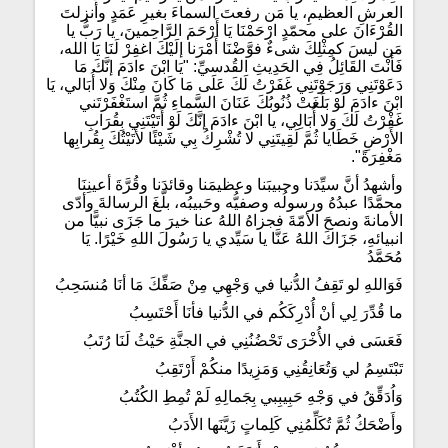
العرشِ العظيمِ، يا مَن رفعتَ السماءَ بغيرِ عَمَدٍ وأنزلتَ
القُرْءَانَ على محمّدٍ ارْحَمْنَا يَا أَرْحَمَ الرَّاحِمينَ، يا رَبُّ يا
مَن ليسَ كمِثْلِكَ شىءٌ فوَّضْنَا أَمْرَنا إلَيْكَ اغفِرْ لَنَا يَا الله،
فَأَنْتَ القَائِلُ فِي الحَدِيثِ القُدسيِّ: "يَا ابْنَ ءادَمَ إنَّكَ مَا
دَعَوْتَنِي وَرَجَوْتَنِي غَفَرْتُ لَكَ عَلَى مَا كَانَ مِنْكَ وَلا أُبَالي، يَا
ابْنَ ءادَمَ لَوْ بَلَغَتْ ذُنُوبُكَ عَنَانَ السَّماءِ ثُمَّ استَغْفَرْتَني
غَفْرْتُ لَكَ وَلا أُبَالِي، يا ابْنَ ءادَمَ إنَّكَ لَوْ أَتَيْتَنِي بِقُرَابِ
الأَرْضِ خَطَايا ثُمَّ لَقِيتَنِي لا تُشْرِكُ بِي شَيْئًا لأَتَيْتُكَ بِقُرابِها
مَغْفِرَةً".
وأشهدُ أنَّ سيِّدَنا وحبيبَنا وعظيمَنا وقائدَنا وقُرَّةَ أعينِنَا
محمَّدًا عبدُهُ ورسولُه وصفيُّه وحَبيبُه، بلّغَ الرسالةَ وأدّى
الأمانةَ ونصحَ الأمّةَ فجزاهُ اللهُ عنا خيرَ ما جَزَى نبيًّا من
انبيائهِ، جَزَاكَ اللهُ عَنَّا يا سَيِّدي يا رَسُولَ اللهِ خَيْرًا. يَا
مُحَمَّدُ
فَوَاللهِ لو تَقِفُ الدُّنيا في وَجْهِي مِنْ صَفِّكَ مَا أنَا مُنسَحِبُ
ما قُدِّرَ لِي أنْ أُدْرِكَكُم في الدُّنيا فأنَا أَحْتَسِبُ
فَعَسَى في الأُخْرَى تَحْضُنُنِي في الجنَّةِ حَيْثُ لَنَا رُتَبُ
تَبْتَسِمُ لي وَتُعَانِقُنِي وَمَزِيدًا منكُمْ أَرْتَقِبُ
وَاُدَقِّقُ في وَجْهِ حَبِيبِبي بِجَمالِهِ لَمْ تُمِطِ الكُتُبُ
وأَضْحَكُ ثُمَّ تُكَلِّمُنِي كَلِماتٍ زَيَّنَها الأَدَبُ