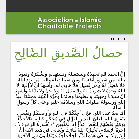
خصالُ الصَّديقِ الصَّالِحِ
إنَّ الحَمدَ للهِ نَحمدُهُ ونستعينُهُ ونستهديهِ ونشْكرُهُ ونعوذُ
باللهِ من شرورِ أنفسِنَا ومن سيئاتِ أعمالنا، مَن يهدِ اللهُ
فلا مُضِلَّ لهُ ومن يُضلِل فلا هادِيَ له، وأشهدُ أنْ لا إلـهَ إلا
اللهُ وحدَهُ لا شريكَ لهُ ولا مثيلَ لهُ ولا ضدَّ ولا نِدَّ لهُ وأشهدُ
أنَّ سيدَنا وحبيبَنا وعظيمَنا وقائدَنا وقُرَّةَ أَعْيُنِنَا محمَّدًا عبدُ
اللهِ ورسولُهُ صلواتُ اللهِ وسلامُه عليهِ وعلى كلّ رسولٍ
أرسلَهُ.
أمَّا بعدُ عبادَ اللهِ، فإني أحِبُّكُمْ في اللهِ وأوصيكُمْ ونَفْسي
بتَقوى اللهِ العليّ القديرِ القائِلِ في مُحْكَمِ كتابِهِ: ﴿الأَخِلاَّءُ
يَوْمَئِذٍ بَعْضُهُمْ لِبَعْضٍ عَدُوٌّ إِلاَّ الْمُتَّقِينَ *﴾ [سورة الزخرف] .
إخوةَ الإسلامِ، يُخْبِرُنا اللهُ تبارَكَ وتَعالى في هذِهِ الآيَةِ أنَّ
الذينَ كانوا في هَذِهِ الدُّنْيا أخَِلاءَ أحِبَّاءَ يَنْقَلِبونَ في الآخرَةِ