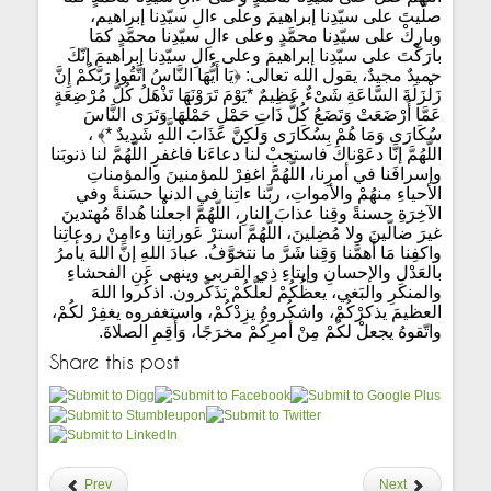
صلّيتَ على سيّدِنا إبراهيمَ وعلى ءالِ سيّدِنا إبراهيم،
وبارِكْ على سيّدِنا محمَّدٍ وعلى ءالِ سيّدِنا محمَّدٍ كمَا
بارَكْتَ على سيّدِنا إبراهيمَ وعلى ءالِ سيّدِنا إبراهيمَ إنّكَ
حميدٌ مجيدٌ، يقول الله تعالى: ﴿يَا أَيُّهَا النَّاسُ اتَّقُوا رَبَّكُمْ إِنَّ
زَلْزَلَةَ السَّاعَةِ شَىْءٌ عَظِيمٌ *يَوْمَ تَرَوْنَهَا تَذْهَلُ كُلُّ مُرْضِعَةٍ
عَمَّا أَرْضَعَتْ وَتَضَعُ كُلُّ ذَاتِ حَمْلٍ حَمْلَهَا وَتَرَى النَّاسَ
سُكَارَى وَمَا هُمْ بِسُكَارَى وَلَكِنَّ عَذَابَ اللَّهِ شَدِيدٌ *﴾ ،
اللّهُمَّ إنَّا دعَوْناكَ فاستجبْ لنا دعاءَنا فاغفرِ اللّهُمَّ لنا ذنوبَنا
وإسرافَنا في أمرِنا، اللّهُمَّ اغفِرْ للمؤمنينَ والمؤمناتِ
الأحياءِ منهُمْ والأمواتِ، ربَّنا ءاتِنا في الدنيا حسَنةً وفي
الآخِرَةِ حسنةً وقِنا عذابَ النارِ، اللّهُمَّ اجعلْنا هُداةً مُهتدينَ
غيرَ ضالّينَ ولا مُضِلينَ، اللّهُمَّ استرْ عَوراتِنا وءامِنْ روعاتِنا
واكفِنا مَا أَهمَّنا وَقِنا شَرَّ ما نتخوَّفُ. عبادَ اللهِ إنَّ اللهَ يأمرُ
بالعَدْلِ والإحسانِ وإيتاءِ ذِي القربى وينهى عَنِ الفحشاءِ
والمنكرِ والبَغي، يعظُكُمْ لعلَّكُمْ تذَكَّرون. اذكُروا اللهَ
العظيمَ يذكرْكُمْ، واشكُروهُ يزِدْكُمْ، واستغفروه يغفِرْ لكُمْ،
واتّقوهُ يجعلْ لكُمْ مِنْ أمرِكُمْ مخرَجًا، وَأَقِمِ الصلاةَ.
Share this post
Prev
Next