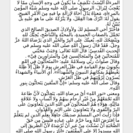
المرءاةُ أليْسَتْ تَكْشِفُ ما يكونُ في وجهِ الإنسانِ ممّا لا
يُعْجِبُ لِيُزالَ، الرسولُ صلى الله عليه وسلم شَبَّهَ المؤْمِنَ
بالمرءاةِ، مَعناهُ يَدُلُّ أَخاهُ لإزالَةِ ما فيهِ مِنَ الأمْرِ القبيحِ،
يقولُ لَهُ: اتْرُكْ هذا الفِعْلَ، ولا يَتْرُكُهُ على ما هوَ عليهِ بلْ
يُبَيّنُ لَهُ.
فاخْتَرْ أخي المسلِمَ لكَ ولأولادِكَ الصديقَ الصالحَ الذي
تَجَمَّلَ بالصفاتِ الحميدةِ، بالمحبَّةِ والتَّناصُحِ، يُحِبُّكَ للهِ
ويَنْصَحُكَ للهِ، يُعينُكَ على البِرّ والخَيْرِ الذي يَرْضاهُ اللهُ عزَّ
وجلَّ، فَقَدْ قالَ رَسولُ اللهِ صلى الله عليه وسلم في
الحديثِ القُدسِيّ: قالَ اللهُ تَعَالى: وَجَبَتْ مَحَبَّتي
للْمُتحابّينَ فِيَّ والمتَجالِسينَ فِيَّ والمتَزاوِرِينَ فِيَّ» .
وقالَ صلواتُ ربّي وسلامُهُ عليهِ: «المتَحابّونَ في اللهِ
يكونونَ يومَ القيامةِ في ظلّ العرشِ يومَ لا ظلَّ إلاّ ظِلُّهُ
يَغْبِطُهُمْ بِمَكانِهِمُ النبيونَ والشُّهداءُ». أيِ الأنبياءُ والشهداءُ
يُسرّونَ لِرُؤْيَتِهِمْ في ظلّ العَرْشِ.
وقالَ صلى الله عليه وسلم: «إنَّ المتَّقينَ يَتَحابُّونَ بِنورِ
اللهِ».
ومعنى «نورِ اللهِ» أيْ مرضاةِ اللهِ، يَتَحابُّونَ لأنَّ طاعةَ
اللهِ تَجْمَعُهُمْ مِنْ غَيْرِ أرحامٍ بينهُمْ ولا أَنْسابٍ ولا عَلاقَةٍ
مَالِيَّةٍ، هؤلاءِ هُمُ المتحابّونَ في اللهِ الذينَ يَتَعاوَنونَ على
البِرّ والتَّقوى ولا يَتَعاوَنونَ على الإثمِ والعُدْوانِ.
فإذا رَأيتَ أخي المسلمَ صديقَكَ جاهِلاً بِعِلْمِ الدينِ لم يَتَعَلَّمْ
ما افتَرَضَ اللهُ وما حَرَّمَ على عِبادِهِ فليسَ مِن حَقّ
الصُّحْبَةِ أنْ تَسْكُتَ مِنْ غيرِ أنْ تُرْشِدَهُ لأنَّ الطريقَ إلى
اللهِ مسدودٌ إلا على المقْتَفينَ ءاثارَ رسولِ اللهِ صلى الله