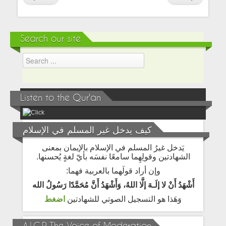
Search our site
Listen to the Qur'an
كيف يدخل غير المسلم في الإسلام
يَدخل غيرُ المسلم في الإسلام بالإيمان بمعنى
الشهادتين وقولِهِما سامعًا نفسَه بأيّ لغةٍ يُحسنها.
وإن أراد قولَهما بالعربية فهما:
أَشْهَدُ أَنْ لا إلَـهَ إلَّا اللهُ، وَأَشْهَدُ أَنَّ مُحَمَّدًا رَسُولُ الله
وَهَذا هو التسجيل الصوتي للشهادتين
اضغط