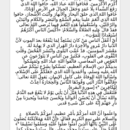
أَكْرَمِ الأَكْرَمينَ. فَخَافوا اللهَ عبادَ اللهِ، خافوا اللهَ الذي
رَفَعَ السَّماءَ بِلا عَمَدٍ وَجَعَلَ الجِبالَ في الأرضِ أَوْتادًا،
خَافوا اللهَ الذي خلقَ البِحارَ والأنهارَ وأنْبَتَ الأشْجارَ، خافوا
اللهَ الذي أَنْعَمَ علينا بِنِعَمِ السَّمْع والبَصَرِ والكَلامِ واليَدَيْنِ
والرّجْلَيْنِ، واسْتَعْمِلوا هَذِهِ الِنّعَمَ فيما يُرضي اللهَ تعالى
فقدْ قالَ عليهِ الصّلاةُ والسَّلامُ: «أَكْيَسُ النَاسِ أَكْثَرُهُمُ
اسْتِعْدادًا لِلْمَوْتِ» .
أيْ أعْقَلُ الناسِ مَنْ كانَ يَسْتَعِدُّ لِمَا يَنْفَعُهُ بعدَ الموتِ لأنَّ
الدُّنيا دارُ مُرورٍ والآخِرَةَ دارُ القرارِ الذي لا نِهايةَ لَهُ.
مَعْشَرَ المؤمنينَ، قدْ عَمَّتِ البَلْوى وانْتَشَرَ الفُحْشُ وقَلَّتِ
التَّقْوى في القلوبِ، فَكَثيرٌ مِنَ الناسِ لا يَتَوَرَّعونَ عنِ
الغَوْصِ في المعاصي، فاتَّقوا اللهَ عبادَ اللهِ وتَمَسَّكوا
بِدينِكُمْ دينِ الإسلامِ العظيمِ، تَمَسَّكوا بِشَرْعِ نَبِيّكُمْ صلى
الله عليه وسلم، واحْمَدوا اللهَ الذي جَعَلَكُمْ على الإسْلامِ،
واسْأَلوا اللهَ الوفاةَ على كامِلِ الإيمانِ. يَقولُ اللهُ تعالى:
﴿فَاتَّقُوا النَّارَ الَّتِي وَقُودُهَا النَّاسُ وَالْحِجَارَةُ أُعِدَّتْ
لِلْكَافِرِينَ *﴾ [سورة البقرة].
فَلْنَعْمَلْ في هذِهِ الدُّنْيا قبْلَ أنْ يَأتِي يَوْمٌ لا يَنْفَعُ فيهِ النَّدَمُ.
واللهَ نَسْأَلُ أنْ يُحَسّنَ أَحْوالَنا ويُحْسنَ خِتامَنا ويُجيرَنا مِنْ
نارِ جَهَنَّمَ إِنَّهُ على كلِّ شَىءٍ قَدير.
واعلَموا أنَّ اللهَ أمرَكُمْ بأمْرٍ عظيمٍ، أمرَكُمْ بالصلاةِ
والسلامِ على نبيِهِ الكريمِ فقالَ: ﴿إِنَّ اللَّهَ وَمَلاَئِكَتَهُ يُصَلُّونَ
عَلَى النَّبِيِّ يَاأَيُّهَا الَّذِينَ آمَنُوا صَلُّوا عَلَيْهِ وَسَلِّمُوا تَسْلِيمًا *﴾
اللّهُمَّ صَلّ على سيّدِنا محمَّدٍ وعلى ءالِ سيّدِنا محمَّدٍ كمَا