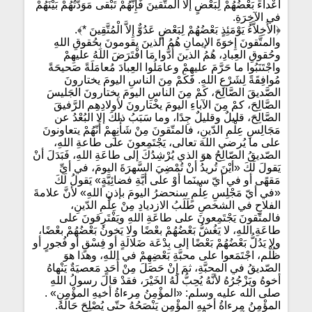
أَعْداءً بَعْضُهُمْ لِبَعْضٍ إلا المتَّقينَ فَإِنّهُمْ تَبْقى مَوَدَّتُهُمْ بَيْنَهُمْ
في الآخِرَةِ.
﴿الأَخِلاَّءُ يَوْمَئِذٍ بَعْضُهُمْ لِبَعْضٍ عَدُوٌّ إِلاَّ الْمُتَّقِينَ *﴾.
والمتَّقونَ إِخوَةَ الإيمانِ هُمُ الذينَ يقومونَ بِحُقوقِ اللهِ
وحُقوقِ العِبادِ، هُمُ الذينَ أَدَّوا مَا افْتَرَضَ اللهُ عليهِمْ
واجْتَنَبُوا ما حَرَّمَ عليهِمْ وعامَلُوا العِبادَ مُعامَلَةً صَحيحَةً
مُوافِقَةً لِشَرْعِ اللهِ. فَكَمْ مِنَ الناسِ اليومَ يختارونَ
الصَّديقَ الصَّالِحَ، كَمْ مِنَ الناسِ اليومَ يختارونَ الجَليسَ
الصَّالِحَ، كمْ مِنَ الآباءِ اليومَ يخْتارونَ لأولادِهِم الرَّفيقَ
الصَّالِحَ، قليلٌ وقليلٌ جِدًا، وما سَبَبُ ذلكَ إلا البُعْدُ عن
مَجَالِسِ عِلْمِ الدّينِ، فالمتّقونَ مِنْ شَأْنِهِمْ أَنّهُمْ يتعاونونَ
على ما يُرضي اللهَ تعالى، يَجْتَمِعونَ على طاعةِ اللهِ،
الصّديقُ الصّالِحُ هوَ الذي يُرْشِدُكَ إلى طاعَةِ اللهِ، فَبَدَلَ أنْ
يَقولَ لَكَ «أيْنَ تُريدُ أنْ تُمْضِيَ السَّهرَةَ اليومَ، في أيِّ
مَقهًى أو في أيّ سينَما أوْ على أيَّةِ فضائِيَّةٍ» يَقولُ لَكَ
«في أيّ مَجْلِسِ عِلْمٍ سنحضرُ اليومَ بإذنِ اللهِ» لأنَّ علامةَ
الفلاحِ في الشخصِ طَلَبُ الازديادِ مِنْ عِلْمِ الدّينِ،
فالمتّقونَ يَجْتَمِعونَ على طاعَةِ اللهِ ويَفْتَرِقونَ على
طاعَةِ اللهِ، لا يَغُشُّ بَعْضُهُمْ بعْضًا ولا يَخونُ بَعْضُهُمْ بعْضًا،
ولا يَدُلُّ بَعْضُهُمْ بَعْضًا إلى بِدْعَة ضَلالَةٍ أو فِسْقٍ أو فُجورٍ أو
ظُلْم، اجْتَمَعوا على محبَّةِ بَعْضِهِمْ في اللهِ، وهذا هوَ
الصّديقُ في المحبَّةِ، ثمَ إِنْ حَصَلَ مِنْ أَحَدٍ مَعصيَةٌ يَنْهاهُ
أخوهُ ويَزْجُرُهُ لأنَّهُ يُحِبُّ لَهُ الخَيْرَ، فقدْ قالَ رسولُ اللهِ
صلى الله عليه وسلم: «المؤْمِنُ مِرءاةُ أخيهِ المؤْمِنِ» .
المؤْمِنُ مِرءاةُ أخيهِ المؤْمِنِ يَنْصَحُهُ حتّى يُصْلِحَ حَالَهُ.