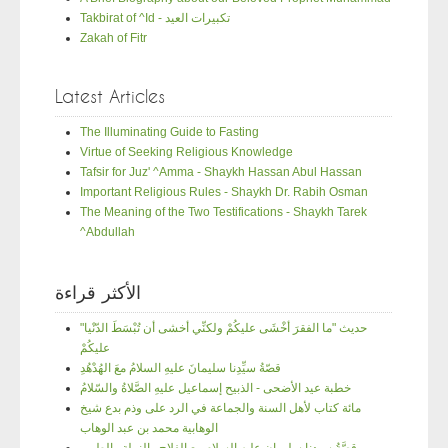
Takbirat of ^Id - تكبيرات العيد
Zakah of Fitr
Latest Articles
The Illuminating Guide to Fasting
Virtue of Seeking Religious Knowledge
Tafsir for Juz' ^Amma - Shaykh Hassan Abul Hassan
Important Religious Rules - Shaykh Dr. Rabih Osman
The Meaning of the Two Testifications - Shaykh Tarek
^Abdullah
الأكثر قراءة
"حديث "ما الفقرَ أخْشَى عليكُمْ ولكنِّي أخشى أن تُبْسَطَ الدّنْيا
عليكُمْ
قصّةُ سيِّدِنا سليمانَ عليهِ السلامُ معَ الهُدْهُدِ
خطبة عيد الأضحى - الذبيح إسماعيل عليهِ الصَّلاةُ والسّلامُ
مائة كتاب لأهل السنة والجماعة في الرد على وذم بدع شيخ
الوهابية محمد بن عبد الوهاب
قِصَّةُ سيدنا سليمان عليه السلام مع الفلاح والنملة والطيور