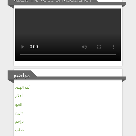
A.I.C.P. The Voice of Moderation
مواضيع
أئمة الهدى
أعلام
الحج
تاريخ
تراجم
خطب