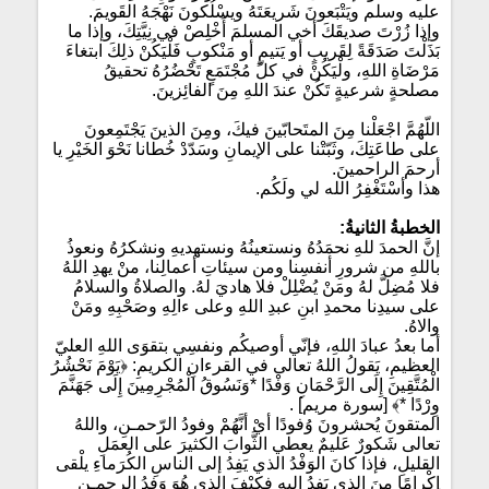
عليه وسلم ويَتْبَعونَ شَريعَتَهُ ويسْلُكونَ نَهْجَهُ القَويمَ.
وإذا زُرْتَ صديقَكَ أخي المسلمَ أَخْلِصْ في نِيَّتِكَ، وإذا ما
بَذَلْتَ صَدَقَةً لِقَريبٍ أو يَتيمٍ أو مَنْكوبٍ فَلْيَكُنْ ذلِكَ ابتغاءَ
مَرْضَاةِ اللهِ، ولْيَكُنْ في كلّ مُجْتَمَعٍ تَحْضُرُهُ تحقيقُ
مصلحةٍ شرعيةٍ تَكُنْ عندَ اللهِ مِنَ الفائِزينَ.
اللّهُمَّ اجْعَلْنا مِنَ المتَحابّينَ فيكَ، ومِنَ الذينَ يَجْتَمِعونَ
على طاعَتِكَ، وثَبّتْنا على الإيمانِ وسَدّدْ خُطانا نَحْوَ الخَيْرِ يا
أرحمَ الراحمينَ.
هذا وأسْتَغْفِرُ الله لي ولَكُم.
الخطبةُ الثانيةُ:
إنَّ الحمدَ للهِ نحمَدُهُ ونستعينُهُ ونستهديهِ ونشكرُهُ ونعوذُ
باللهِ من شرورِ أنفسِنا ومن سيئاتِ أعمالِنا، منْ يهدِ اللهُ
فلا مُضِلَّ لهُ ومَنْ يُضْلِلْ فلا هاديَ لهُ. والصلاةُ والسلامُ
على سيدِنا محمدِ ابنِ عبدِ اللهِ وعلى ءالِهِ وصَحْبِهِ ومَنْ
والاهُ.
أما بعدُ عبادَ اللهِ، فإنّي أوصيكُم ونفسِي بتقوَى اللهِ العليّ
العظيمِ، يَقولُ اللهُ تعالى في القرءانِ الكريمِ: ﴿يَوْمَ نَحْشُرُ
الْمُتَّقِينَ إِلَى الرَّحْمَانِ وَفْدًا *وَنَسُوقُ الْمُجْرِمِينَ إِلَى جَهَنَّمَ
وِرْدًا *﴾ [سورة مريم] .
المتقونَ يُحشرونَ وُفودًا أيْ أنَّهُمْ وفودُ الرّحمـنِ، واللهُ
تعالى شَكورٌ عَليمٌ يعطي الثَّوابَ الكثيرَ على العمَلِ
القليلِ، فإذا كانَ الوَفْدُ الذي يَفِدُ إلى الناسِ الكُرَماءِ يلْقى
إِكْرامًا مِنَ الذي يَفِدُ إليهِ فكيْفَ الذي هُوَ وَفدُ الرحمـنِ