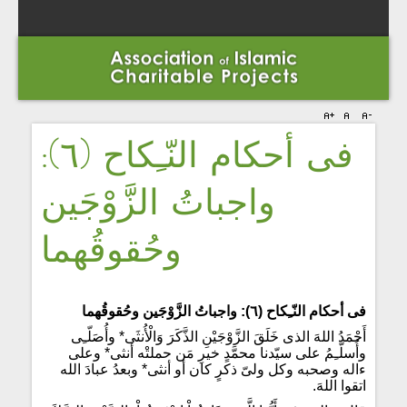
فى أحكام النّـِكاح (٦):
واجباتُ الزَّوْجَين
وحُقوقُهما
فى أحكام النّـِكاح (٦): واجباتُ الزَّوْجَين وحُقوقُهما
أَحْمَدُ اللهَ الذى خَلَقَ الزَّوْجَيْنِ الذَّكَرَ وَالْأُنثَى* وأُصَلّـِى
وأُسلّـِمُ على سيّدنا محمَّدٍ خيرِ مَن حملتْه أنثى* وعلى
ءاله وصحبه وكل ولىّ ذكرٍ كان أو أنثى* وبعدُ عبادَ الله
اتقوا اللهَ.