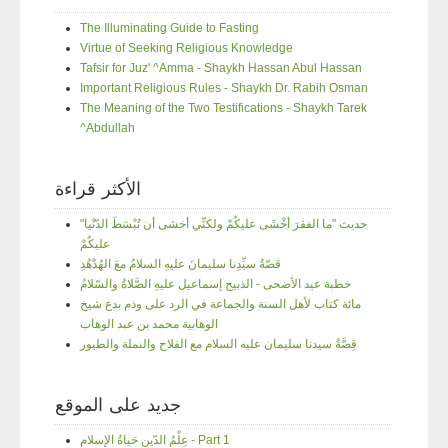
The Illuminating Guide to Fasting
Virtue of Seeking Religious Knowledge
Tafsir for Juz' ^Amma - Shaykh Hassan Abul Hassan
Important Religious Rules - Shaykh Dr. Rabih Osman
The Meaning of the Two Testifications - Shaykh Tarek
^Abdullah
الأكثر قراءة
"حديث "ما الفقرَ أخْشَى عليكُمْ ولكنِّي أخشى أن تُبْسَطَ الدّنْيا
عليكُمْ
قصّةُ سيِّدِنا سليمانَ عليهِ السلامُ معَ الهُدْهُدِ
خطبة عيد الأضحى - الذبيح إسماعيل عليهِ الصَّلاةُ والسّلامُ
مائة كتاب لأهل السنة والجماعة في الرد على وذم بدع شيخ
الوهابية محمد بن عبد الوهاب
قِصَّةُ سيدنا سليمان عليه السلام مع الفلاح والنملة والطيور
جديد على الموقع
عِلْمُ الدّينِ حَياةُ الإسلامِ - Part 1