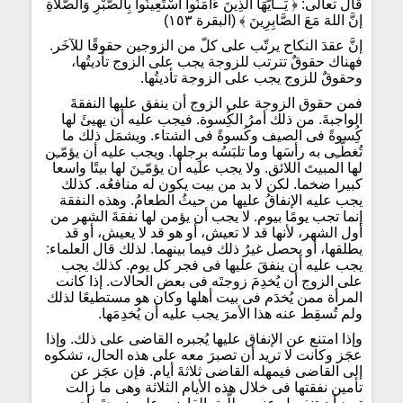
قال تعالى: ﴿ يَــأَيُّهَا الَّذِينَ ءَامَنُواْ اسْتَعِينُواْ بِالصَّبْرِ وَالصَّلاَةِ
إنَّ اللهَ مَعَ الصَّابِرِينَ ﴾ (البقرة ١٥٣)
إنَّ عقدَ النكاح يرتّب على كلّ من الزوجين حقوقًا للآخَر.
فهناك حقوقٌ تترتب للزوجة يجب على الزوج تأديتُها،
وحقوقٌ للزوج يجب على الزوجة تأديتُها.
فمن حقوق الزوجة على الزوج أن ينفق عليها النفقةَ
الواجبةَ. من ذلك أمرُ الكُِسوة. فيجب عليه أن يهيئَ لها
كُِسوةً فى الصيف وكُسوةً فى الشتاء. ويشمَل ذلك ما
تُغطّـِى به رأسَها وما تلبَسُه برِجلها. ويجب عليه أن يؤمّـِن
لها المبيتَ اللائق. ولا يجب عليه أن يؤمّـِنَ لها بيتًا واسعا
كبيرا ضخما. لكن لا بد من بيت يكون له منافعُه. كذلك
يجب عليه الإنفاقُ عليها من حيثُ الطعامُ. وهذه النفقة
إنما تجب يومًا بيوم. لا يجب أن يؤمن لها نفقةَ الشهر من
أول الشهر، لأنها قد لا تعيش، أو هو قد لا يعيش، أو قد
يطلقها، أو يحصل غيرُ ذلك فيما بينهما. لذلك قال العلماء:
يجب عليه أن ينفقَ عليها فى فجر كل يوم. كذلك يجب
على الزوج أن يُخدِمَ زوجتَه فى بعض الحالات. إذا كانت
المرأة ممن يُخدَم فى بيت أهلها وكان هو مستطيعًا لذلك
ولم تُسقِط عنه هذا الأمرَ يجب عليه أن يُخدِمَها.
وإذا امتنع عن الإنفاق عليها يُجبره القاضى على ذلك. وإذا
عجَز وكانت لا تريد أن تصبرَ معه على هذه الحال، تشكوه
إلى القاضى فيمهله القاضى ثلاثةَ أيام. فإن عجَز عن
تأمين نفقتها فى خلال هذه الأيام الثلاثة وهى ما زالت