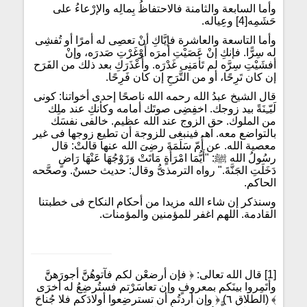
وأما السابعة والثامنة فالاحتفاظُ بِمالِه والإرْعاءُ على
حَشَمِه[4] وعِياله.
وأما التاسعة والعاشرة فإيَّاكِ أنْ تعصِى له أمرًا أو تُفشِى
له سِرًّا. فإنكِ إنْ عَصَيْتِ أمرَه أَوْغَرْتِ صَدرَه، وإنْ
أفشَيْتِ سِرَّه لم تَأمَنِى غَدْرَه. وأَعْذَرَكِ بعد ذلك من الفَرَح
إن كان تَرِحًا، أو من التَّرَحِ إن كان فَرِحًا.
قال الشيخ عبدُ الله رحمه الله ناصحًا إحدى أخواتنا: كونى
لَيّـِنَةً بيد زوجك. اخفِضِى صوتَك أمامه وكأنكِ عند ملِك
من الملوك. حق الزوج عند الله عظيم. خالفى نفسَك
بالتواضع معه. اهـ فينبغى للزوجة أن تطيع زوجها فى غير
معصية الله. عن أُمّ سَلَمَةَ رضِىَ الله عنها قالتْ: قال
رسُولُ الله ﷺ: "أَيُّمَا امْرَأَةٍ مَاتَتْ وَزَوْجُهَا عَنْهَا رَاضٍ
دَخَلَتِ الجَنَّةَ." رواه الترمذىُّ وقال: حديث حسنٌ. وصحَّحه
الحاكم.
وسنذكر إن شاء الله مزيدا من أحكام النكاح فى خطبتنا
القادمة. اللهم اغفر للمؤمنين والمؤمنات.
[1] قال الله تعالى: ﴿ فإن أرضعْن لكم فآتوهُنََّ أجورَهنََّ
وأتَمِروا بينَكم بمعروفٍ وإن تعاسَرْتم فستُرضِعُ له أخرَى
﴾ (الطلاق ٦) ﴿ وإن أردتُم أن تسترضِعوا أولادَكم فلا جُناحَ