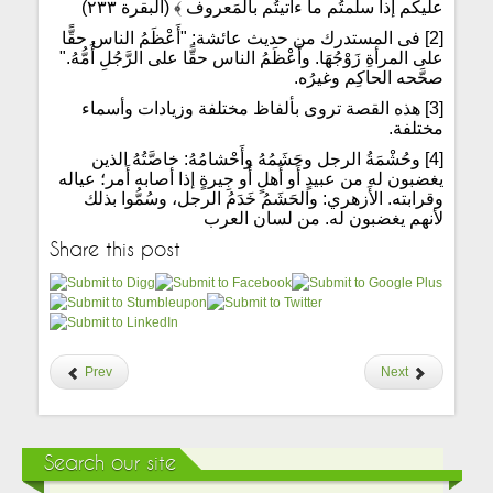
عليكم إذا سلَّمتُم ما ءاتيتُم بالمَعروف ﴾ (البقرة ٢٣٣)
[2] فى المستدرك من حديث عائشة: "أَعْظَمُ الناس حقًّا
على المرأةِ زَوْجُهَا. وأَعْظَمُ الناس حقًّا على الرَّجُلِ أُمُّهُ."
صحَّحه الحاكِم وغيرُه.
[3] هذه القصة تروى بألفاظ مختلفة وزيادات وأسماء
مختلفة.
[4] وحُشْمَةُ الرجل وحَشَمُهُ وأَحْشامُهُ: خاصَّتُهُ الذين
يغضبون له من عبيدٍ أَو أَهلٍ أَو جِيرةٍ إذا أصابه أَمر؛ عياله
وقرابته. الأَزهري: والحَشَمُ خَدَمُ الرجل، وسُمُّوا بذلك
لأنهم يغضبون له. من لسان العرب
Share this post
Prev
Next
Search our site