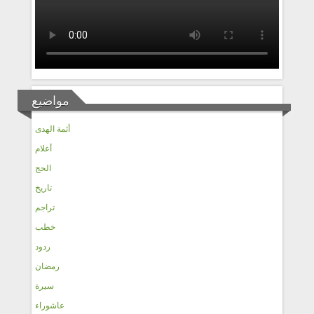
مواضيع
أئمة الهدى
أعلام
الحج
تاريخ
تراجم
خطب
ردود
رمضان
سيرة
عاشوراء