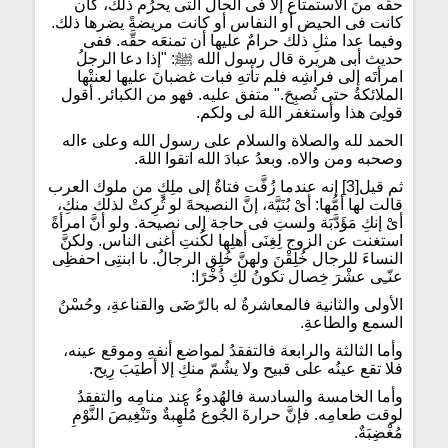
حقَّه منَ الاستمتاع إلا فى الحال التى يحرُم ذلك، كأن
كانت فى الحيض أو النفاس أو كانت مريضةً يضرها ذلك.
وفيما عدا مثلِ ذلك حرامٌ عليها أن تمنعَه حقَّه. ففى
حديث أبى هريرة قال رسول الله ﷺ: "إذا دعا الرجلُ
امرأتَه إلى فراشِه فلم تأتهِ فبات غضبانَ عليها لعنتْها
الملائكةُ حتى تُصبِحَ." متفق عليه. فهو من الكبائر. أقول
قولِىَ هذا وأستغفر اللهَ لى ولكم.
الحمد لله والصلاة والسلام على رسول الله وعلى ءاله
وصحبه ومن والاه. وبعدُ عبادَ الله اتقوا اللهَ.
ثم قيل[3] إنه عندما زُفَّت فتاةٌ إلى ملِكٍ من ملوك العرب
قالت لها أمُّها: أىْ بُنَيَّة، إنَّ النصيحةَ لو تُرِكتْ لذلك منكِ،
أىْ إنكِ مَؤَدَّبَة ولستِ فى حاجة إلى نصيحة. ولو أنَّ امرأةً
استغنت عن الزوج لِغِنَى أهلِها لكُنتِ أغنى الناس. ولكنَّ
النساءَ للرجال خُلِقْنَ ولهنَّ خُلِق الرجالُ. ىا ابنتِى احفظِى
عنّـِى عشْرَ خِصال تكونُ لكِ ذُخْرًا:
الأولى والثانية فالمعاشرةُ له بالرّضَى والقناعةِ، وحُسْنُ
السمع والطاعةِ.
وأما الثالثة والرابعة فالتفقدُ لمواضع أنفهِ وموقع عينه،
فلا تقع عينُه على قبيح ولا يشُمّ منكِ إلا أطيَبَ رِيح.
وأما الخامسة والسادسة فالهُدوءُ عند منامِه والتفقدُ
لوقت طعامِه. فإنَّ حرارةَ الجُوع مُلْهِبةٌ وتَنْغِيصَ النَّوْمِ
مُغْضِبَةٌ.