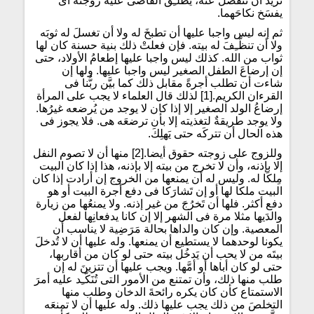
تريد أن تنفصل عنه، يطلّـِق القاضى عليه زوجتَه أى
يفسَخ نكاحَهما.
ثم إنه ليس واجبا عليها أن تطبخَ له ولا أن تغسلَ له ثوبَه
ولا أن تنظّـِفَ له بيته. فإن فعلتْ ذلك بنية حسنة كان لها
ثواب من الله. كذلك ليس واجبا عليها إطعامُ الأولاد، حتى
إن إرضاعَ الطفل الصغير ليس واجبا عليها. ولها إن
شاءت أن تطلب أجرةً مقابل ذلك كما بيَّن ربُّنا فى
القرءان الكريم.[1] لذلك قال العلماء لا يجب على المرأة
إرضاعُ الولد الصغير إلا إذا كان لا يوجد من يُرضعه غيرُها.
ولا يوجد طريقةٌ لتغذيته إلا بأن ترضعَه هى. فلا يجوز فى
هذه الحال أن تتركَه حتى يَهلِكَ.
وللزوج على زوجته حقوق أيضا.[2] منها أن لا تصوم النفل
إلا بإذنه، وأن لا تخرج من بيته إلا بإذنه، هذا إذا كان البيت
مِلكًا له. وليس له أن يمنعها من الخروج إن أرادت إذا كان
البيت ملكا لها أو إن تَشارَكا فى دفع أجرة البيت أو هو
دفع أكثر. فلها أن تَخرُجَ من غير إذنه. ولا يمنعُها من زيارة
والدَيها مثلا مرة فى الشهر إلا إن كانا يدفعانِها لفعل
المعصية. وإن كان والداها بحالة مَرَضِية لا يناسب أن
يكونا لوحدهما لا يستطيع أن يمنعها. وله عليها أن لا تُدخلَ
بيتَه من لا يحب أن يَدخُل بيته حتى لو كان من أقاربها،
حتى لو كان أباها أو أمَّها. ويجب عليها أن تتزينَ له إن
طلب منها ذلك، وأن تمتنع من الأمور التى تُنَكّـِد عليه أمرَ
الاستمتاع كأن كان يكره رائحةَ الدخان وطلب منها
التخلصَ من ذلك يجب عليها ذلك. وله عليها أن لا تمنعَه