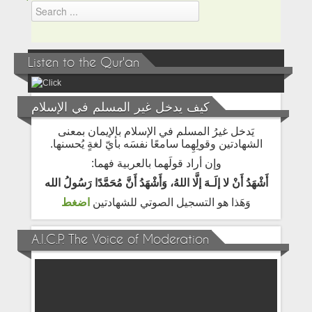
Listen to the Qur'an
كيف يدخل غير المسلم في الإسلام
يَدخل غيرُ المسلم في الإسلام بالإيمان بمعنى
الشهادتين وقولِهِما سامعًا نفسَه بأيّ لغةٍ يُحسنها.
وإن أراد قولَهما بالعربية فهما:
أَشْهَدُ أَنْ لا إلَـهَ إلَّا اللهُ، وَأَشْهَدُ أَنَّ مُحَمَّدًا رَسُولُ الله
وَهَذا هو التسجيل الصوتي للشهادتين
اضغط
A.I.C.P. The Voice of Moderation