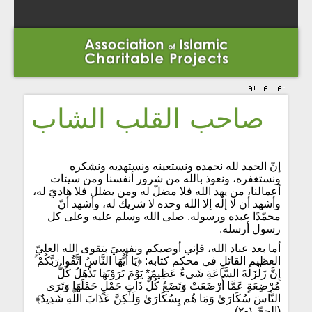
صاحب القلب الشاب
إنّ الحمد لله نحمده ونستعينه ونستهديه ونشكره
ونستغفره، ونعوذ بالله من شرور أنفسنا ومن سيئات
أعمالنا، من يهد الله فلا مضلّ له ومن يضلل فلا هاديَ له،
وأشهد أن لا إله إلا الله وحده لا شريك له، وأشهد أنّ
محمّدًا عبده ورسوله. صلى الله وسلم عليه وعلى كل
رسول أرسله.
أما بعد عباد الله، فإني أوصيكم ونفسيَ بتقوى الله العليّ
العظيم القائلِ في محكم كتابه: ﴿يَا أَيُّهَا النَّاسُ اتَّقُوا رَبَّكُمْ ۚ
إِنَّ زَلْزَلَةَ السَّاعَةِ شَىءٌ عَظِيمٌ* يَوْمَ تَرَوْنَهَا تَذْهَلُ كُلُّ
مُرْضِعَةٍ عَمَّا أَرْضَعَتْ وَتَضَعُ كُلُّ ذَاتِ حَمْلٍ حَمْلَهَا وَتَرَى
النَّاسَ سُكَارَىٰ وَمَا هُم بِسُكَارَىٰ وَلَـٰكِنَّ عَذَابَ اللَّهِ شَدِيدٌ﴾
(الحجّ ١-٢)