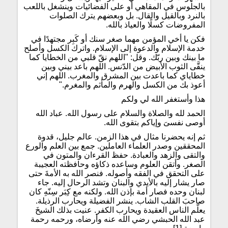
بالجلوس في المقاهي أو على الفضائيات وينشغل باللعب
بالنرد وبالقيل والقال. بل وبعضهم يترك الصلوات
المفروضات كسلًا والعياذ بالله.
فكن يا أخي المؤمن مهما صغر سنك أو كَبِر مجتهدًا في
خدمة الإسلام والدعوة إلى الإسلام. واترك الكسل وأصلح
ما بينك وبين ربّك. وقل: "اللهم نقّ قلبي من الخطايا كما
ينقَّى الثوب الأبيض من الدّنس. اللهم باعد بيني وبين
خطاياي كما باعدت بين المشرق والمغرب. اللهم إني
أعوذ بك من الكسل والهرم والمأثم والمغرم."
هذا وأستغفر الله لي ولكم
الحمد لله والصلاة والسلام على رسول الله. عباد الله
أوصى نفسىَ وإياكم بتقوى الله.
ثم إنه يحضرنا مثال في هذا الزمن. عالم جليل، قدوة
المحققين وصدر العلماء العاملين. جمع بين العلم والورع
والتقى والزهد والعبادة. حفظ القرءان والمتون في
الصغر. وأتقن العلوم وساعده ذكاؤه وحافظته العجيبة
على التحقق في الفقه وأصوله. فنصر الله به الأمةَ حتى
صار يشار إليه بالأيدي والبنان وتشد الرحال إليه. جاء
لبنان وحده فصار أمة بإذن الله. ولكنه مع كِبَر سِنّهِ كان
صاحبَ القلب الشاب. ينشر الفضيلة ويحارب الرذيلة.
يعلّم الناس العقيدة ويحارب الكفر. عنيت بذلك الشيخَ
عبد الله الحبشي رضي الله عنه وأرضاه، ورحمه رحمة