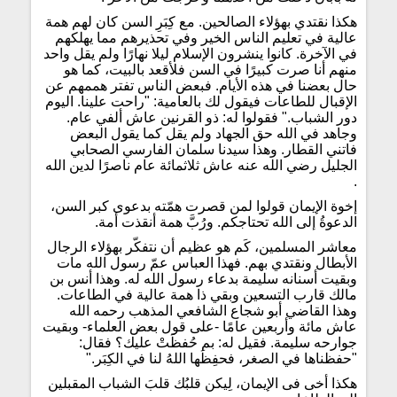
هكذا نقتدي بهؤلاء الصالحين. مع كِبَرِ السن كان لهم همة
عالية في تعليم الناس الخير وفي تحذيرهم مما يهلكهم
في الآخرة. كانوا ينشرون الإسلام ليلا نهارًا ولم يقل واحد
منهم أنا صرت كبيرًا في السن فلأقعد بالبيت، كما هو
حال بعضنا في هذه الأيام. فبعض الناس تفتر هممهم عن
الإقبال للطاعات فيقول لك بالعامية: "راحت علينا. اليوم
دور الشباب." فقولوا له: ذو القرنين عاش ألفي عام.
وجاهد في الله حق الجهاد ولم يقل كما يقول البعض
فاتني القطار. وهذا سيدنا سلمان الفارسي الصحابي
الجليل رضي الله عنه عاش ثلاثمائة عام ناصرًا لدين الله
.
إخوة الإيمان قولوا لمن قصرت همّته بدعوى كبر السن،
الدعوةُ إلى الله تحتاجكم. ورُبَّ همة أنقذت أمة.
معاشر المسلمين، كَم هو عظيم أن نتفكّر بهؤلاء الرجال
الأبطال ونقتدي بهم. فهذا العباس عمّ رسول الله مات
وبقيت أسنانه سليمة بدعاء رسول الله له. وهذا أنس بن
مالك قارب التسعين وبقي ذا همة عالية في الطاعات.
وهذا القاضي أبو شجاع الشافعي المذهب رحمه الله
عاش مائة وأربعين عامًا -على قول بعض العلماء- وبقيت
جوارحه سليمة. فقيل له: بم حُفظَتْ عليك؟ فقال:
"حفظناها في الصغر، فحفِظَها اللهُ لنا في الكِبَر."
هكذا أخى فى الإيمان، لِيكن قلبُك قلبَ الشباب المقبلين