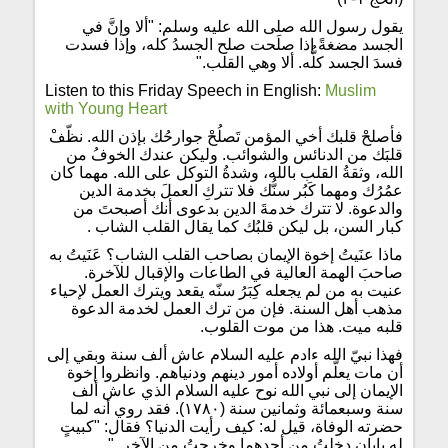
يقول رسول الله صلى الله عليه وسلم: "ألا وإنَّ في
الجسد مضغةً إذا صلَحت صلح الجسدُ كله، وإذا فسدت
فسدَ الجسد كلُّه. ألا وهي القلب."
Listen to this Friday Speech in English:
Muslim
with Young Heart
فأصلحْ قلبك أخي المؤمن تَصلُحْ جوارحُك بإذن الله. نظّفْ
قلبَك من الدنائس والشوائب. وليكن عندك الخوفُ من
الله، وثقةُ القلب بالله، وشدةُ التوكل على الله. مهما كان
عمُرُك ومهما كَبُر سنُّك فلا تتركِ العملَ بخدمة الدين
والدعوة. لا تترك خدمةَ الدين بدعوى أنك أصبحتَ من
كبار السن، بل ليكن قلبُك كما يقال القلب الشاب .
ماذا عنَيتُ إخوة الإيمان بصاحب القلب الشاب؟ عَنَيتُ به
صاحبَ الهمة العالية في الطاعات والإقبال للآخرة.
عنيت به من لم يجعله كِبَرُ سنّه يقعد ويترك العمل لإحياء
مذهب أهل السنة. فإن من ترك العمل لخدمة الدعوة
قلبه ميت. هذا من موت القلوب.
فهذا نبيّ الله ءادم عليه السلام عاش ألف سنة وبقي إلى
أن مات يعلّم أولاده أمور دينهم ودنياهم. وانظروا إخوة
الإيمان إلى نبي الله نوح عليه السلام الذي عاش ألف
سنة وسبعمائة وثمانين سنة (١٧٨٠). فقد روي أنه لما
حضرته الوفاة، قيل له: كيف رأيت الدنيا؟ فقال: "كبيتٍ
له بابان دخلتُ من أحدهما وخرجتُ من الآخر ."