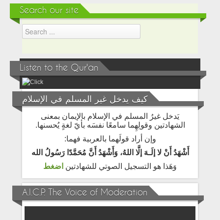
Search our site
Listen to the Qur'an
كيف يدخل غير المسلم في الإسلام
يَدخل غيرُ المسلم في الإسلام بالإيمان بمعنى
الشهادتين وقولِهِما سامعًا نفسَه بأيّ لغةٍ يُحسنها.
وإن أراد قولَهما بالعربية فهما:
أَشْهَدُ أَنْ لا إلَـهَ إلَّا اللهُ، وَأَشْهَدُ أَنَّ مُحَمَّدًا رَسُولُ الله
وَهَذا هو التسجيل الصوتي للشهادتين
اضغط
A.I.C.P. The Voice of Moderation