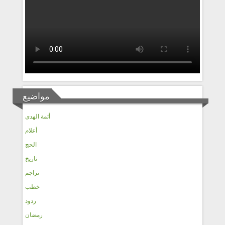
مواضيع
أئمة الهدى
أعلام
الحج
تاريخ
تراجم
خطب
ردود
رمضان