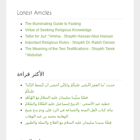
Latest Articles
The Illuminating Guide to Fasting
Virtue of Seeking Religious Knowledge
Tafsir for Juz' ^Amma - Shaykh Hassan Abul Hassan
Important Religious Rules - Shaykh Dr. Rabih Osman
The Meaning of the Two Testifications - Shaykh Tarek
^Abdullah
الأكثر قراءة
"حديث "ما الفقرَ أخْشَى عليكُمْ ولكنِّي أخشى أن تُبْسَطَ الدّنْيا
عليكُمْ
قصّةُ سيِّدِنا سليمانَ عليهِ السلامُ معَ الهُدْهُدِ
خطبة عيد الأضحى - الذبيح إسماعيل عليهِ الصَّلاةُ والسّلامُ
مائة كتاب لأهل السنة والجماعة في الرد على وذم بدع شيخ
الوهابية محمد بن عبد الوهاب
قِصَّةُ سيدنا سليمان عليه السلام مع الفلاح والنملة والطيور