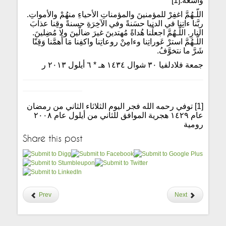
واسعة.[1]
اللّـهُمَّ اغفِرْ للمؤمنينَ والمؤمناتِ الأحياءِ منهُمْ والأمواتِ.
ربَّنا ءاتِنا في الدنيا حسَنةً وفي الآخِرَةِ حسنةً وقِنا عذابَ
النارِ. اللّـهُمَّ اجعلْنا هُداةً مُهتدينَ غيرَ ضالّينَ ولا مُضِلينَ.
اللّـهُمَّ استرْ عَوراتِنا وءامِنْ روعاتِنا واكفِنا مَا أَهمَّنا وَقِنّا
شَرَّ ما نتخوَّفُ.
جمعة فلادلفيا ٣٠ شوال ١٤٣٤ هـ * ٦ أيلول ٢٠١٣ ر
[1] توفي رحمه الله فجر اليوم الثلاثاء الثاني من رمضان
عام ١٤٢٩ هجرية الموافق للثاني من أيلول عام ٢٠٠٨
رومية
Share this post
Prev
Next