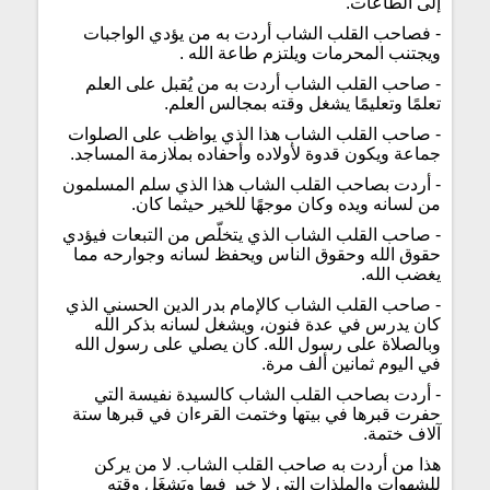
إلى الطاعات.
- فصاحب القلب الشاب أردت به من يؤدي الواجبات
ويجتنب المحرمات ويلتزم طاعة الله .
- صاحب القلب الشاب أردت به من يُقبل على العلم
تعلمًا وتعليمًا يشغل وقته بمجالس العلم.
- صاحب القلب الشاب هذا الذي يواظب على الصلوات
جماعة ويكون قدوة لأولاده وأحفاده بملازمة المساجد.
- أردت بصاحب القلب الشاب هذا الذي سلم المسلمون
من لسانه ويده وكان موجهًا للخير حيثما كان.
- صاحب القلب الشاب الذي يتخلّص من التبعات فيؤدي
حقوق الله وحقوق الناس ويحفظ لسانه وجوارحه مما
يغضب الله.
- صاحب القلب الشاب كالإمام بدر الدين الحسني الذي
كان يدرس في عدة فنون، ويشغل لسانه بذكر الله
وبالصلاة على رسول الله. كان يصلي على رسول الله
في اليوم ثمانين ألف مرة.
- أردت بصاحب القلب الشاب كالسيدة نفيسة التي
حفرت قبرها في بيتها وختمت القرءان في قبرها ستة
آلاف ختمة.
هذا من أردت به صاحب القلب الشاب. لا من يركن
للشهوات والملذات التي لا خير فيها ويَشغَل وقته