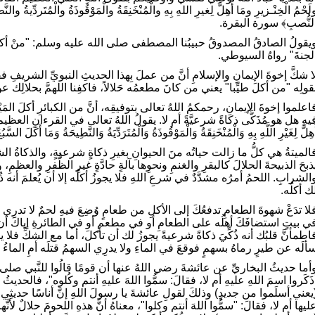
لَحْمُ الْخِنْـزيرِ ومَا أُهِلَّ لِغيرِ اللهِ بِهِ والْمُنْخَنِقَةُ والْمَوْقُوذَةُ والْمُتَردِّيةُ والن
لنُّصبِ﴾ سورة البقرة.
يقولُ الصادقُ المصدوقُ حبيبُنا المصطفى صلى الله عليه وسلم: "منْ أكلَ طيِّبً
لجنةَ" رواهُ السيوطي.
ا شكَّ إخوةَ الإيمانِ والإسلامِ أنَّ من عملَ بِهذا الحديثِ النبويِّ الشريفِ
قولِه "من أكلَ طيِّبا" يعني من كانَ مطعمُه حَلالاً، فاكفِنا اللهمَّ بحلالِك 
اعلموا إخوةَ الإيمانِ، رحمكمُ اللهُ تعالى بتوفيقِه، أنَّ من الكبائرِ أكلَ الم
يهِ هل هو مُذَكَّى ذكاةً شرعيَّةً أم لا. يقولُ اللهُ تعالى في القرءانِ العظيمِ: ﴿حُرِّمَتْ
ُهِلَّ لِغَيْرِ اللَّهِ بِهِ وَالْمُنْخَنِقَةُ وَالْمَوْقُوذَةُ وَالْمُتَرَدِّيَةُ وَالنَّطِيحَةُ وَمَا أَكَلَ 
الميتةُ هي كلُّ ما زالت حياتُه منَ الحيوانِ بغيرِ ذكاةٍ شرعيةٍ، والذكاةُ الشر
ذبحَ الذبيحةَ الحلالَ كالبقرِ والغنمِ ونحوِها بآلةٍ حادَّةٍ غيرِ الظُّفرِ وا
الشرابِ. اللحمُ أمرُه مشدَّدٌ في شرعِ اللهِ فلا يجوزُ أكلُه إلا أن يُعلمَ أنه ذ
ك أكلُه.
لا تدَعْ شهوةَ الطعامِ تدفعُكَ إلى الأكلِ من طعامٍ وُضِعَ فيهِ لحمٌ لا تدرِي 
ي بيتٍ استضافَكَ أهلُه على الطعامِ أو في مطعمٍ أو في الطائرةِ إياكَ أن 
اطمأنَّ قلبُك أنه ذُكِّيَ ذكاةً شرعيةً يجوزُ لك أن تأكلَ، أما مع الشكِّ 
ألَه عن طيرٍ رماهُ بسهمٍ فوقعَ في الماءِ ولا يدرِي السهمُ قتلَه أمِ الماءُ ق
أما حديثُ البخاريِّ عن عائشةَ رضي اللهُ عنها أن قومًا قالُوا للنَّبي صلى الل
ذَكَروا اسمَ اللهِ عليهِ أم لا، فقالَ: سمُّوا اللهَ عليهِ أنتم وكُلوه"، فالحدي
يعني أسلَموا من جديدٍ) وذلكَ لقولِ عائشةَ يا رسولَ اللهِ إنَّ أناسًا حديثِي عه
ليها أم لا، فقالَ: "سمُّوا اللهَ أنتم وكلوا"، معناهُ أنَّ هذهِ اللحومَ حلالٌ لأن