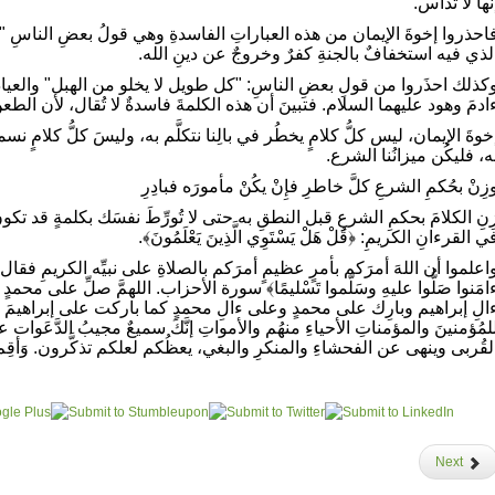
نَّها لا تُداس.
احذروا إخوةَ الإيمان من هذه العباراتِ الفاسدةِ وهي قولُ بعضِ الناسِ "
لذي فيه استخفافٌ بالجنةِ كفرٌ وخروجٌ عن دينِ الله.
كذلك احذَروا من قولِ بعضِ الناسِ: "كل طويل لا يخلو من الهبل" والعياذُ با
ادمَ وهود عليهما السلام. فتبينَ أن هذه الكلمةَ فاسدةٌ لا تُقال، لأن الطعنَ ب
خوةَ الإيمان، ليس كلُّ كلامٍ يخطُر في بالِنا نتكلَّم به، وليسَ كلُّ كلامٍ 
ه، فليكُن ميزانُنا الشرع.
زِنْ بحُكمِ الشرعِ كلَّ خاطرِ فإِنْ يكُنْ مأمورَه فبادِرِ
ِنِ الكلامَ بحكمِ الشرعِ قبل النطقِ به حتى لا تُورِّطَ نفسَك بكلمةٍ قد تكونُ سب
ي القرءانِ الكريمِ: ﴿قُلْ هَلْ يَسْتَوِي الَّذِينَ يَعْلَمُونَ﴾.
اعلموا أن اللهَ أمرَكم بأمرٍ عظيمٍ أمرَكم بالصلاةِ على نبيِّه الكريمِ فقال: ﴿إنَّ 
امَنوا صَلُّوا عليهِ وسَلّموا تَسْليمًا﴾ سورة الأحزاب. اللهمَّ صلِّ على م
الِ إبراهيم وبارِك على محمدٍ وعلى ءالِ محمدٍ كما باركت على إبراهيمَ وعلى
لمُؤمنينَ والمؤمناتِ الأحياءِ منهُم والأمواتِ إنَّكَ سميعٌ مجيبُ الدَّعَوات عبا
لقُربى وينهى عن الفحشاءِ والمنكرِ والبغي، يعظُكم لعلكم تذكَّرون. وَأقِمِ ا
Next