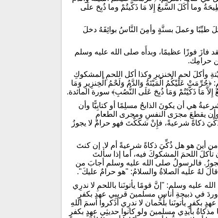
َّطِيحَةُ وما أَكَلَ السَّبعُ إِلا مَا ذَكَّيتُمْ وما ذُبِحَ علَى
ا وعملَ بسنَّةٍ وأمِنَ النَّاسُ بوائِقَهُ دخلَ
 فقد فازَ فوزًا عظيمًا، وبدأَه صلى الله عليه وسلم
عن حرامِك.
َيْتةِ وأكلَ لحمِ الخنزيرِ وكذا أكل اللحمِ المشكوكِ
 عَلَيْكُمُ الْمَيْتَةُ وَالدَّمُ وَلَحْمُ الْخِنزِيرِ وَمَا
السَّبُعُ إِلاَّ مَا ذَكَّيْتُمْ وَمَا ذُبِحَ عَلَى النُّصُبِ﴾ سورة المائدة.
عيةُ هي أن يكونَ الذابحُ مسلِمًا أو كتابِيًّا وأن
لعظمِ، وأن يقطعَ مجرَى النفسِ ومجرى الطعامِ
ُكِّيَ ذكاةً شرعيةً، فإِنْ شكَكْتَ فهو حرامٌ لا يجوزُ
من أينَ هو هل ذُكِّيَ ذكاةً شرعيةً أم لا. إن كنتَ
تأكلَ اللحمَ المشكوكَ فيه، أما إذا سألتَ
فلا يجوزُ. فالرسولُ صلى الله عليه وسلم أجابَ من
الَ لهُ عليه الصلاةُ والسلامُ: "هو حرامٌ عليكَ".
ه عليه وسلم: "إنَّ قومًا يأتونَنا باللحمِ لا ندرِي
ثُ وردَ في ذبيحةِ أناسٍ مسلمينَ قريبِي عهدٍ بكفرٍ
دٍ بكفرٍ يأتونَنا بلُحمان لا ندرِي أذَكروا اسمَ اللهِ
َّها مذكاةٌ بأيدِي مسلمينَ ولو كانوا حديثِي عهدٍ بكفرٍ