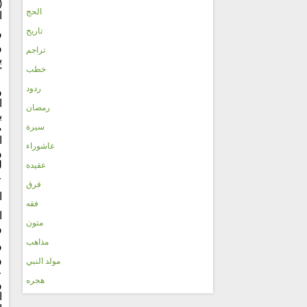
(
الحج
ا
تاريخ
ف
و
تراجم
ب
خطب
"
ردود
و
ا
رمضان
ب
سيرة
ص
ا
عاشوراء
و
ل
عقيدة
ع
فرق
ا
فقه
ا
متون
و
مذاهب
ف
و
مولد النبي
ع
هجره
و
ا