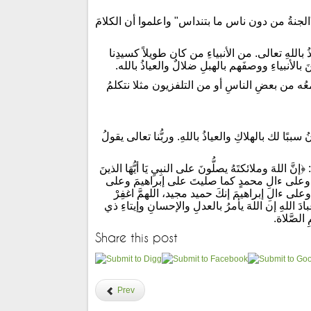
الجنةُ من دون ناس ما بتنداس" واعلموا أن الكلامَ
للهِ تعالى. من الأنبياءِ من كان طويلاً كسيدِنا
الأنبياءِ ووصفَهم بالهبلِ ضلالٌ والعياذُ بالله.
نسمعُه من بعضِ الناسِ أو من التلفزيون مثلا نتكلمُ
بًا لك بالهلاكِ والعياذُ باللهِ. وربُّنا تعالى يقولُ
اللهَ وملائكتَهُ يصلُّونَ على النبِيِ يَا أيُّهَا الذينَ
حمدٍ وعلى ءالِ محمدٍ كما صليتَ على إبراهيمَ وعلى
 ءالِ إبراهيمَ إنكَ حميد مجيد، اللهمَّ اغفِرْ
دَ اللهِ إن اللهَ يأمرُ بالعدلِ والإحسانِ وإيتاءِ ذي
لصَّلاة.
Share this post
Prev