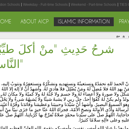
ation Schools
Weekday - Full-time Schools
Weekend - Part-time Schools
TIES 
HOME
ABOUT AICP
ISLAMIC INFORMATION
PRA
شرحُ حَدِيثِ "منْ أكلَ طيِّبًا 
النَّاسُ بَوَائِقَهُ دخلَ الجنةَ"
نّ الحمدَ للهِ نحمَدُهُ ونستعينُهُ ونستهديهِ ونشكُرُهُ ونستغفِرُهُ ونتوبُ إليهِ، ون
َنْ يهدِ اللهُ فلا مُضِلَّ لَهُ ومَنْ يُضْلِلْ فلا هاديَ لهُ. وأشهدُ أنْ لا إلهَ إلا اللهُ
كلَ ولا صورةَ ولا أعضاءَ لهُ ولا جسمَ ولا جُثّةَ لهُ ولا كميّةَ ولا مكانَ لهُ. ه
ولدْ ولم يكنْ لهُ كُفُوًا أحدٌ، جلَّ ربي لا يشبهُ شيئًا ولا يُشبِهُهُ شىءٌ ولا يَح
هوَ السميعُ البصيرُ. وأشهدُ أنّ سَيِّدَنا وحبيبَنا وعظيمَنا وقائدَنا وقُرّةَ أعيُنِنا
لرسالةَ وأدّى الأمانَةَ ونصحَ الأمّةَ، فجزاهُ اللهُ عنّا خيرَ ما جَزَى نبيًا منْ أن
اجاتِنا، اللهمَّ صلِّ على سيِّدِنا محمّدٍ صلاةً تُفرِّجُ بها كُرُباتِنا، اللهمَّ صلِّ عل
ليهِ وعلى ءالِهِ سلامًا كثيرًا.
ما بعدُ يا عبادَ الله أوصِي نفسيَ وأوصيكم بتقوى اللهِ العليِّ العظيم القائل 