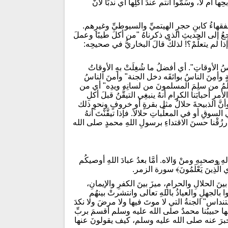
م لا، وسَمُّوا أنتم عندَ أكلِها أي ندبًا لأنَّ
فقهاءُ كابنِ حجرٍ الهيتميِّ والسيوطيِّ وغيرِهم.
رجِعُ إلى الحديثِ الذي ذكرناهُ "من أكلَ طيبًا وعملَ
لم يتعلَّمْ؟! لذلكْ قالَ البخاريُّ في صحيحِه:
ئسُ الأوقاتِ". أي أفضلُ ما شُغِلَتْ بهِ الأوقاتُ
أمِنَ الناسُ بوائقَه دخل الجنة" وأمنَ الناسُ
سلمُ من سلِمَ المسلمونَ من لسانِه ويدِه" أي من
أحبابَنا الكرام أنهُ ينبغِي التيقُّنُ قبلَ أكلِ
أنَّ الذبيحةَ حلالٌ مثل بقرةٍ أو خروفٍ ونحوِ ذلك
قِ أو في المعلَّباتِ حلالاً. فإذا تيقَّنْتَ أنهُ
 ارزُقْنا حسنَ الاقتداءِ برسولِ اللهِ محمدٍ صلى الله
 وصحبِهِ ومنْ وَالاه. أمَّا بعدُ عبادَ اللهِ أوصيكُم
الَّذِينَ يَعْلَمُونَ﴾ سورة الزمر.
ينَ الحلالِ والحرامِ، ميزَ بينَ الكفرِ والإيمانِ،
وا بالجهلِ والعياذُ باللهِ تعالى وانتشرتْ بينهُم
تنداس" الجنةُ التي لا موتَ فيها ولا مرضَ ولا نكدَ
 عنها حبيبُنا محمدٌ صلى الله عليه وسلم أقسمَ بربِّ
 مما أخبرَ عنه صلى الله عليه وسلم، كيف يقولونَ عنها