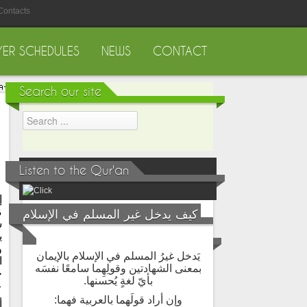
Contacts
YER SCHEDULES
NEWS
CONTACT
Search our site
Listen to the Qur'an
إ
م
كيف يدخل غير المسلم في الإسلام
ش
ي
و
يَدخل غيرُ المسلم في الإسلام بالإيمان
ا
بمعنى الشهادتين وقولِهِما سامعًا نفسَه
ح
بأيّ لغةٍ يُحسنها.
ع
وإن أراد قولَهما بالعربية فهما:
أ