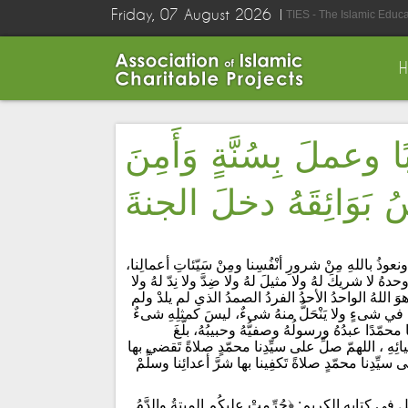
Friday, 07 August 2026
TIES - The Islamic Educ
وعملَ بِسُنَّةٍ وَأَمِنَ
عوذُ باللهِ مِنْ شرورِ أنْفُسِنا ومِنْ سَيّئاتِ أعمالِنا،
 وحدهُ لا شريكَ لهُ ولا مثيلَ لهُ ولا ضِدَّ ولا نِدّ لهُ ولا
وَ اللهُ الواحدُ الأحدُ الفردُ الصمدُ الذي لم يلدْ ولم
ُلُّ في شىءٍ ولا يَنْحَلُّ منهُ شىءٌ، ليسَ كمثلِهِ شىءٌ
 محمّدًا عبدُهُ ورسولُهُ وصفيُّهُ وحبيبُهُ، بلّغَ
بيائِهِ ، اللهمّ صلِّ على سيِّدِنا محمّدٍ صلاةً تَقضي بها
ى سيِّدِنا محمّدٍ صلاةً تَكفِينا بها شرَّ أعدائِنا وسلِّمْ
في كتابه الكريم: ﴿حُرِّمتْ عليكُم الميتةُ والدَّمُ