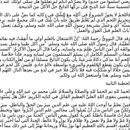
يعني أسلموا من جديدٍ) ولا يضرُّكم أنكم لم تعلمُوا هل سمَّى أولئك عند ذبحِها أ
لتسميةَ سنةٌ عندَ الذبحِ فإن تركَها الذابِحُ حلَّ الأكلُ منَ الذبيحةِ.
اللحمُ لا يجوزُ الشروعُ في أكلِه معَ الشَّكِ في ذكاتِه كما نصَّ على ذلك ال
تحريمُ اللحمِ الذي لم يُعْلَمْ طريقُ حِلِّهِ بأنْ شُكَّ في ذلك مجمعٌ عليهِ. ن
سنَّة" أي وعملَ بشريعةِ رسولِ اللهِ صلى الله عليه وسلم، وكيفَ يَعملُ إذا 
بابُ العلمِ قبلَ القولِ والعمل".
قد قالَ النووِيُّ رحمهُ اللهُ: "إنَّ الاشتغالَ بالعلمِ أولى ما أُنفِقَتْ فيه نفا
لطيِّبة. قال رسولُ اللهِ صلى الله عليه وسلم: "من أكل طيبا وعمل بسنةٍ و
وائقَه أي أمنَ الناسُ ظلمَ يدِه ولسانِه، وكما قالَ الرسولُ الأكرمُ: "الم
فاتِ المسلمِ الكاملِ أن يسلمَ المسلمونَ من لسانِه ويدِه. فإذا خلاصةُ الأمرِ 
للحمِ أنهُ مذكى ذكاةً شرعيةً بأن يكونَ الذابحُ مسلمًا أو من أهلِ الكتابِ و
أن يكونَ بقطعِ الحُلقومِ والمريءِ بواسطةِ ءالةٍ حادةٍ. فليسَ كلُّ لحمٍ في السو
يسَ حلالا أو شكَكْتَ فيه فلا تأكُلْ فلا خيرَ في لذةٍ من بعدِها النارُ. اللهم
ليه وسلم. هذا وأستغفرُ اللهَ لي ولكم.
لخطبة الثانية
لحمدُ للهِ ثم الحمدُ للهِ والصلاةُ والسلامُ علَى محمدِ بنِ عبدِ اللهِ وعلَى ءالهِ
نفسِي بتقوَى اللهِ العليِّ العظيمِ القائلِ في كتابِه الكريِم: ﴿قُلْ هَلْ يَسْتَوِي 
منْ تعلمَّ ما أوجبَ اللهُ عليهِ من علمِ الدينِ ميزَ بينَ الحقِّ والباطلِ، ميزَ ب
لكنَّ مِن الناسِ بدلَ أنْ يُقبِلوا إلَى مجالسِ علمِ الدينِ أدْبرُوا عنهَا وتخبطُ
باراتٌ فاسدةٌ باطلةٌ كفريةٌ كقولِ بعضِ الناسِ "الجنةُ من دونِ ناسٍ مَا ب
لا غمَّ ولا همَّ ولا نغصَ ولا ظلامَ ولا بولَ ولا غائطَ، الجنةُ التي لما أخبر
لكعبةِ، أقسمَ باللهِ العظيمِ أنها نورٌ يتلألأُ وريحانةٌ تهتَزُّ إلى غيرِ ذلك