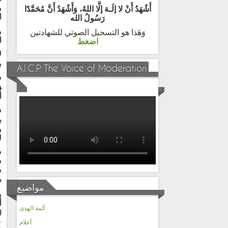
و
أَشْهَدُ أَنْ لا إلَـهَ إلَّا اللهُ، وَأَشْهَدُ أَنَّ مُحَمَّدًا
ا
رَسُولُ الله
و
وَهَذا هو التسجيل الصوتي للشهادتين
ا
اضغط
ل
ب
A.I.C.P. The Voice of Moderation
ف
ف
أ
ف
ي
و
ل
ف
ف
ف
س
مواضيع
و
أ
أئمة الهدى
(
ع
أعلام