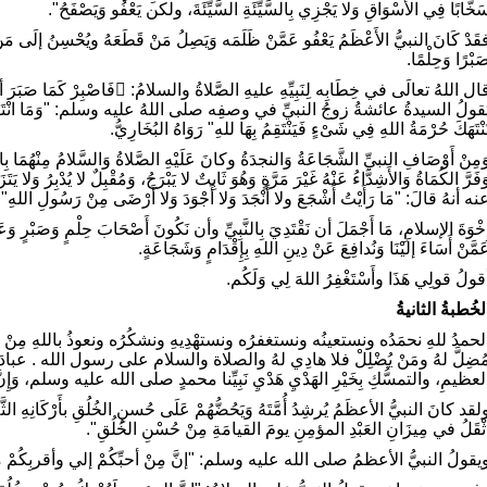
َخَّابًا فِي الأَسْوَاقِ وَلا يَجْزِي بِالسَّيِّئَةِ السَّيِّئَةَ، ولكن يَعْفُو وَيَصْفَحُ".
قَدْ كَانَ النبيُّ الأَعْظَمُ يَعْفُو عَمَّنْ ظَلَمَه وَيَصِلُ مَنْ قَطَعَهُ ويُحْسِنُ إلَى مَنْ أَسَ
َبْرًا وَحِلْمًا.
قولُ السيدةُ عائشةُ زوجُ النبيِّ في وصفِه صلى اللهُ عليه وسلم: "وَمَا انْتَقَمَ 
ُنْتَهَكَ حُرْمَةُ اللهِ فِي شَىْءٍ فَيَنْتَقِمُ بِهَا للهِ" رَوَاهُ البُخَارِيُّ.
َمِنْ أَوْصَافِ النبيِّ الشَّجَاعَةُ وَالنجدَةُ وكانَ عَلَيْهِ الصَّلاةُ وَالسَّلامُ مِنْهُمَا ب
َفَرَّ الكُمَاةُ وَالأَشِدَّاءُ عَنْهُ غَيْرَ مَرَّةٍ وَهُوَ ثَابِتٌ لا يَبْرَحُ، وَمُقْبِلٌ لا يُدْبِرُ وَل
نه أنهُ قالَ: "مَا رَأَيْتُ أَشْجَعَ ولا أَنْجَدَ وَلا أَجْوَدَ وَلا أَرْضَى مِنْ رَسُولِ اللهِ".
ِخْوَةَ الإسلامِ، مَا أَجْمَلَ أن نَقْتَدِيَ بِالنَّبِيِّ وأن نَكُونَ أَصْحَابَ حِلْمٍ وَصَبْرٍ و
َمَّنْ أَسَاءَ إلَيْنَا وَنُدافِعَ عَنْ دِينِ اللهِ بِإِقْدَامٍ وَشَجَاعَةٍ.
قولُ قولِي هَذَا وأَسْتَغْفِرُ اللهَ لِي وَلَكُم.
لخُطبةُ الثانيةُ
لحمدُ للهِ نحمَدُه ونستعينُه ونستغفرُه ونستهْدِيهِ ونشكُرُه ونعوذُ باللهِ مِنْ شرور
ُضِلَّ لهُ ومَنْ يُضْلِلْ فلا هادِي لهُ والصلاة والسلام على رسول الله . عبادَ الل
لعظيمِ، والتمسُّكِ بِخَيْرِ الهَدْيِ هَدْيِ نَبِيِّنا محمدٍ صلى الله عليه وسلم، وَإِنَّ
لقد كانَ النبيُّ الأعظَمُ يُرشِدُ أُمَّتَهُ وَيَحُضُّهُمْ عَلَى حُسنِ الخُلُقِ بأَرْكَانِهِ ال
َثْقَلُ في مِيزَانِ العَبْدِ المؤمِنِ يومَ القيامَةِ مِنْ حُسْنِ الخُلُقِ".
يقولُ النبيُّ الأعظمُ صلى الله عليه وسلم: "إنَّ مِنْ أحبِّكُمْ إلي وأقربِكُمْ مِنِّي 