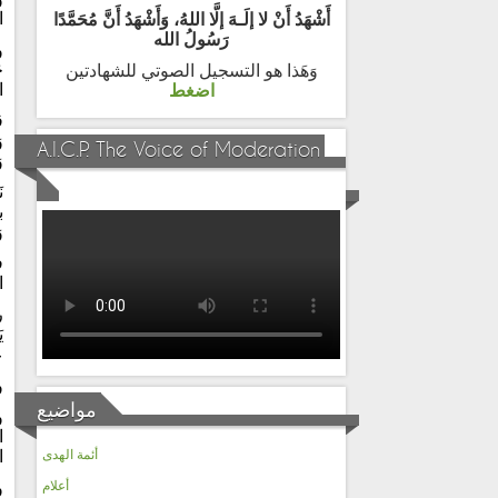
ا
أَشْهَدُ أَنْ لا إلَـهَ إلَّا اللهُ، وَأَشْهَدُ أَنَّ مُحَمَّدًا
رَسُولُ الله
و
ح
وَهَذا هو التسجيل الصوتي للشهادتين
ا
اضغط
A.I.C.P. The Voice of Moderation
و
ن
ب
و
ف
ا
ر
ي
ع
و
مواضيع
و
ا
أئمة الهدى
ا
أعلام
و