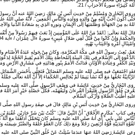
للهَ كَثِيرًا﴾ سورةُ الأحزابِ / 21.
روَى البُخَارِيُ وَمُسْلِمٌ مِنْ حَدِيثِ أَنَسِ بْنِ مَالِكٍ رَضِيَ اللهُ عنه أنَّ رسو
َتَّى أَكُونَ أَحَبَّ إِلَيْهِ مِنْ وَالِدِهِ وَوَلَدِه وَالنَّاسِ أَجْمَعِين". لأَنَّهُ صلى اللهُ ع
للهُ بهِ مِنَ الجَهَالَةِ وَظُلْمَتِها إلَى الإِيمَانِ ونورِهِ الذِي بِهِ سَعَادةُ الدُّنيا وَالآخِر
قالَ اللهُ تعالَى: لقَدْ مَنَّ اللهُ عَلَى المُؤْمِنِينَ إِذْ بَعَثَ فِيهِمْ رَسُولاً مِنْ أَ
َامْتِثَالِ أَمْرِهِ وَاجْتِنَابِ نَهْيِهِ.
َعَمْ، بُعِثَ رسولُ اللهِ في مَكَّةَ المكرَّمَةِ، وَكانَ مِنْ حَولِهِ عَبَدَةُ الأَصْنَامِ والص
الدَّعْوَةِ إلَى الإِسْلامِ فِي تِلكَ البِيئَةِ المُحاطَةِ بِتِلْكَ الأُمَمِ يُقِيمُ الحُجَّةَ لِدَع
َنَبْذِ الكُفْرِ وَعِبَادَةِ الأَوْثَانِ فَدَانَتْ الأُمَمُ بِنُورِ هِدَايَتِهِ في مَشَارِقِ الأَرْضِ وَمَغ
قَدِ اجْتَمَعَتْ فيهِ صلى الله عليه وسلم الفَضَائِلُ فَتَحَلَّى بِأَحْسَنِ الشَّمَائلِ
لرَّبَّانِيَّةُ تَحُفُّها مَعَ أَنَّهُ نَشَأََ يَتِيمًا لَمْ يُجَالِسِ الحُكَمَاءَ إلاَّ أَنَّ اللهَ تعالَى جَمّ
وَى البُخَارِيُّ مِنْ حَدِيثِ عَائِشَةَ في وَصْفِ الرَّسولِ صلَّى الله عليه وسلم أنَّها
َعْرِفَ خُلُقَ الرَّسولِ فَلْيَقْرَأِ القُرءانَ وَلْيَفْهَمْه، فَكُلُّ خَصْلَةِ خَيْرٍ أَمَرَ اللهُ في
ليهِ أَطْيَبُ الصَّلاةِ وَأَزْكَى السَّلام.
روَى البُخَارِيُّ مِنْ حَدِيثِ أَنَسِ بْنِ مَالِكٍ قالَ في صِفَةِ رسولِ اللهِ صلّ
في كتابِ "مَكَارِمِ الأَخْلاقِ" أَنَّ النَّبِيَّ قالَ: "كُنْتُ بَيْنَ شَرِّ جَارَيْنِ عُقْبَةَ بْنِ أ
لنَّاسِ عَلى بابِي" أي أَنهُ صلى الله عليه وسلم كانَ يَتَحَمَّلُ أذاهُمَا معَ أَنَّهُ كانَ 
لقُوَّةِ البَدَنِيَّةِ قُوَّةَ أَرْبَعِينَ رَجُلاً ومَعَ ذلِكَ كانَ العَفْوُ خُلُقَهُ والصَّبْرُ شِيمَتَه وَ
عن عَائِشَةَ رَضِيَ اللهُ عنهَا عندَمَا سُئِلَتْ عَنْ خُلُقِ النَّبِيِّ صلى الله عليه و