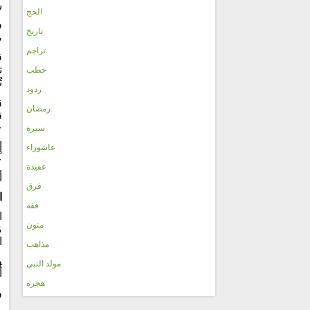
س
الحج
ف
تاريخ
ص
تراجم
ت
خطب
ت
ردود
و
رمضان
و
ع
سيرة
إ
عاشوراء
ع
عقيدة
أ
فرق
ا
فقه
ا
متون
م
ا
مذاهب
و
مولد النبي
أ
هجره
و