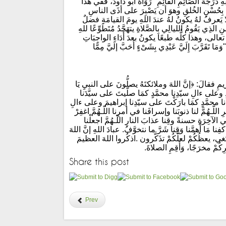
َرَجَةَ الصَّائِمِ القَائِمِ" رَوَاهُ أبو داودَ، ففي هذا
ُ بِحُسْنِ الخُلقِ وهوَ أن يَصْبِرَ على أذَى الناسِ
 لا يَعرفُ لهُ يكونُ لهُ عندَ اللهِ يومَ القيامَةِ فضلٌ
ِي يَقُومُ الليالِي بِالصَّلاةِ يتهَجَّدُ مُتَطَوِّعًا للهِ
هِ تعالى، وهذا كلُّه طبعًا يكونُ بعدَ أَدَاءِ الواجِبَاتِ
َقَرَّبَ إِلَيَّ عَبْدِي بِشَىْءٍ أَحَبَّ إلَيَّ مِمَّا
مِ فقالَ: ﴿إنَّ اللهَ وملائكتَهُ يصلُّونَ على النبِيِ يَا
مَّدٍ وعلى ءالِ سيّدِنا محمَّدٍ كمَا صلّيتَ على سيّدَنا
ا محمَّدٍ كمَا بارَكْتَ على سيّدِنا إبراهيمَ وعلى ءالِ
للّـهُمَّ لنا ذنوبَنا وإسرافَنا في أمرِنا اللّـهُمَّ اغفِرْ
آخِرَةِ حسنةً وقِنا عذابَ النارِ اللّـهُمَّ اجعلْنا
ا مَا أَهمَّنا وَقِنا شَرَّ ما نتخوَّفُ. عبادَ اللهِ إنَّ اللهَ
، يعظُكُمْ لعلَّكُمْ تذَكَّرون .اذكُروا اللهَ العظيمَ
ُمْ مخرَجًا، وَأَقِمِ الصلاةَ.
Share this post
Prev