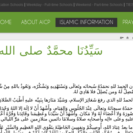
cation Schools
Weekday - Full-time Schools
Weekend - Part-time Schools
TIES
HOME
ABOUT AICP
ISLAMIC INFORMATION
PRA
سَيِّدُنَا محمَّدٌ صلى ا
ن الحمدَ للهِ نحمَدُهُ سُبحانَه وتَعالَى وَنَسْتَهْدِيهِ وَنَشْكُرُه، وَنَعُوذُ باللهِ مِنْ شُرو
ُضِلَّ لَهُ ومن يُضلِلْ فلا هَادِيَ لهُ.
لحمدُ للهِ الذي رفعَ شَعَائِرَ الإسلام، وَشَيَّدَ مَنَارَها بِنَبِيِّه عليهِ أَطْيَبُ الصَّلاة
حمَدُهُ سبحانَهُ وتعالَى عِنْدَ الجُلُوسِ وَالقِيَامِ، وأَشْهَدُ أَنْ لا إلَهَ إلا اللهُ وَحْدَهُ 
ُورَةَ وَلا أَعْضَاءَ لَهُ وَلا مَكانَ. وأَشْهَدُ أَنْ سَيِّدَنا وعَظِيمَنا وقَائِدَنا وَقُرَّةَ أَعْيُن
ليهِ وعلى ءالِه وأصحابِه صلاةً وسلامًا دائمينِ متلازِمينِ على مَرِّّ الليالي و
ما بعدُ عِبَادَ اللهِ، أُوصِيكُمْ ونفسِيَ الخَاطِئَةَ بِتَقْوَى اللهِ العَظِيمِ وَالسَّيْرِ
وَتَعَالَى فِي مُحْكَمِ الآيَاتِ وَالذِّكْرِ الحكَيمِ: لَقَدْ 