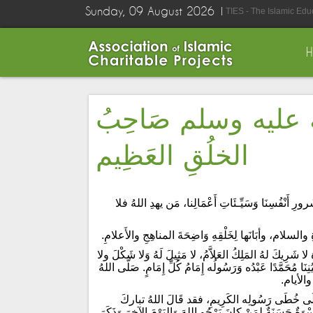
Sunday, 09 August 2026
TIES - The Islamic Edu
لله عليه وسلم صَاحِبُ
الخلُقِ العَظِيم
رِ أَنْفُسِنَا وَسَيِّـئَاتِ أَعْمَالِنا، مَن يهدِ اللهُ فلا
ِ والسلام، وأبَانَها لِخَلْقِهِ وَاضِحَةَ المناهِجِ والأَعلامِ.
لا شَرِيكَ لهُ المَلِكُ العَلاَّمُ، لا مَثِيلَ لَهُ وَلا شَكْلَ ولا
ِنَا مُحَمَّدًا عَبْدُه وَرَسُولُه إِمَامُ كُلِّ إِمَامٍ. صَلَّى اللهُ
الأيام.
 عَلَى خُطَى رَسُولِه الكَرِيمِ، فقد قَالَ اللهُ تباركَ
كَانَ لَكُمْ فِي رَسُولِ اللهِ أُسْوَةٌ حَسَنَةٌ لِمَنْ كانَ يَرْجُو اللهَ وَاليَوْمَ الآخِرَ وَذَكَرَ