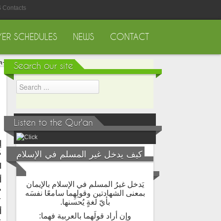
 Contacts
YER SCHEDULES
NEWS
CONTACT
Search our site
Listen to the Qur'an
إ
م
كيف يدخل غير المسلم في الإسلام
ا
أ
يَدخل غيرُ المسلم في الإسلام بالإيمان
ص
بمعنى الشهادتين وقولِهِما سامعًا نفسَه
ع
بأيّ لغةٍ يُحسنها.
أ
وإن أراد قولَهما بالعربية فهما: