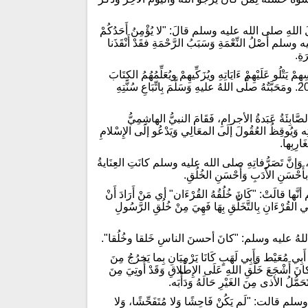
لَ اللهِ صلى الله عليه وسلم قالَ: "لا يُؤْمِنُ أَحَدُكُمْ
ليه وسلم أَصْلُ النِّعْمَةِ وَسَبَبُ الرَّحْمَةِ فقَدْ أَنْقَذَنا
َةِ.
نْفُسِهِمْ يَتْلُو عَلَيْهِمْ ءَايَاتِهِ ويُزَكِّيهِمْ ويُعَلِّمُهُمُ الكِتَابَ
وَالحِكْمَةَ وَإِنْ كَانُوا مِنْ قَبْلُ لَفِي ضَلالٍ مُبِينٍ﴾ سورةُ ءال عِمْرَان / ءاية 204. ومَحَبَّتُهُ صلَّى اللهُ عليهِ وَسَلَّمَ بِاتِّبَاعِ سُنَّتِهِ
َّابِئَةُ عَبَدةُ الأجرامِ، فَقَامَ النبيُّ الهاشِمِيُّ
ْوَتِه وَيُوقِظُ العُقُولَ إلَى المعَالِي وَيَدْعُو إلَى الإِسْلامِ
َارِبِها.
، وَإنَّ تَصَرُّفاتِهِ صلى الله عليه وسلم كانَتِ العِنَايةُ
َلَهُ بأَحْسَنِ الأَدَبِ وَأَحْسَنِ الخُلُقِ.
 قالَتْ: "كَانَ خُلُقُهُ القُرْءَان" أي مَنْ أَرَادَ أَنْ
 القُرْءَانِ بِالتَّخَلُّقِ بِهَا فَهِيَ مِنْ خُلُقِ الرَّسُولِ
َى اللهُ عليه وسلم: "كانَ أحسنَ الناسِ خَلقا وخُلُقا".
َبِي مُعَيْط وَأَبِي لَهَبٍ كَانَا يَرْمِيَانِ بِما يَخرُجُ مِنَ
أَشْجَعَ خَلْقِ اللهِ عَلَى الإِطْلاقِ وَقَدْ أُوتِيَ مِنَ
تَحَمُّلُ الأذى مِنَ الغَيْرِ حَالَهُ وَدَأْبَه.
سلم قالت: "لَم يَكُنْ فَاحِشًا وَلا مُتَفَحِّشًا، وَلا