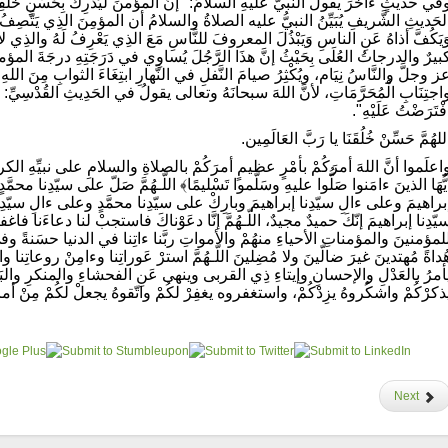
في حديثٍ ءاخرَ يقولُ النبيُّ عليهِ السلامُ: "إنَّ المؤمنَ لَيُدْرِكُ بِحُسْنِ خُلُقِهِ د
لحَديثِ الشَّريفِ يُبَيِّنُ النبيُّ عليه الصلاةُ والسلامُ أن المؤمِنَ الذِي يَتَّصِف
َيَكُفَّ أذاهُ عَنِ الناسِ وَيَبْذُلَ المعروفَ للنَّاسِ مَعَ الذِي يَعْرِفُ لَهُ والذِي
بيرٌ والدرجاتُ العُلَى بِحَيْثُ إنَّ هذَا الرَّجُلَ يُساوِي في دَرَجَتِهِ درجَةَ المؤمنِ الذ
ز وجلَّ والنَّاسُ نِيَام، ويُكْثِرُ صيامَ النَّفلِ في النَّهارِ ابتِغَاءَ الثوابِ مِنَ الل
اجتِنَابِ الْمُحَرَّمَاتِ، لأنَّ اللهَ سبحانَهُ وتعالى يقولُ في الحَدِيثِ القُدْسِيِّ: "وَمَا ت
فْتَرَضْتُ عَلَيْهِ".
للهُمَّ حَسِّنْ خُلُقَنَا يا رَبَّ العَالَمِين.
اعلَموا أنَّ اللهَ أمرَكُمْ بأمْرٍ عظيمٍ أمرَكُمْ بالصلاةِ والسلامِ على نبيِّهِ الكري
يُّهَا الذينَ ءامَنوا صَلُّوا عليهِ وسَلّموا تَسْليمًا﴾ اللّـهُمَّ صَلّ على سيّدِنا مح
براهيمَ وعلى ءالِ سيّدِنا إبراهيمَ وبارِكْ على سيّدِنا محمَّدٍ وعلى ءالِ سيّدِن
يّدِنا إبراهيمَ إنّكَ حميدٌ مجيدٌ، اللّـهُمَّ إنَّا دعَوْناكَ فاستجبْ لنا دعاءَنا فاغفرِ ا
لمؤمنينَ والمؤمناتِ الأحياءِ منهُمْ والأمواتِ ربَّنا ءاتِنا في الدنيا حسَنةً وفي ال
ُداةً مُهتدينَ غيرَ ضالّينَ ولا مُضِلينَ اللّـهُمَّ استرْ عَوراتِنا وءامِنْ روعاتِنا واكفِن
أمرُ بالعَدْلِ والإحسانِ وإيتاءِ ذِي القربى وينهى عَنِ الفحشاءِ والمنكرِ والبَغي
ذكرْكُمْ واشكُروهُ يزِدْكُمْ، واستغفروه يغفِرْ لكُمْ واتّقوهُ يجعلْ لكُمْ مِنْ أمرِك
Next