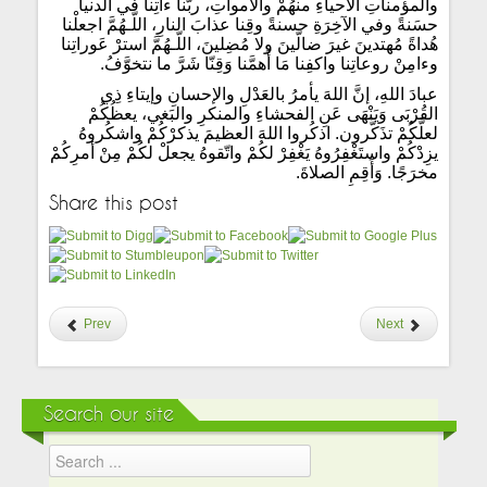
والمؤمناتِ الأحياءِ منهُمْ والأمواتِ، ربَّنا ءاتِنا في الدنيا
حسَنةً وفي الآخِرَةِ حسنةً وقِنا عذابَ النارِ، اللّـهُمَّ اجعلْنا
هُداةً مُهتدينَ غيرَ ضالّينَ ولا مُضِلينَ، اللّـهُمَّ استرْ عَوراتِنا
وءامِنْ روعاتِنا واكفِنا مَا أَهمَّنا وَقِنّا شَرَّ ما نتخوَّفُ.
عبادَ اللهِ، إنَّ اللهَ يأمرُ بالعَدْلِ والإحسانِ وإيتاءِ ذِي
القُرْبَى وَيَنْهَى عَنِ الفحشاءِ والمنكرِ والبَغي، يعظُكُمْ
لعلَّكُمْ تذَكَّرون. اذكُروا اللهَ العظيمَ يذكرْكُمْ واشكُروهُ
يزِدْكُمْ واستَغْفِرُوهُ يَغْفِرْ لكُمْ واتّقوهُ يجعلْ لكُمْ مِنْ أمرِكُمْ
مخرَجًا. وَأَقِمِ الصلاةَ.
Share this post
Prev
Next
Search our site