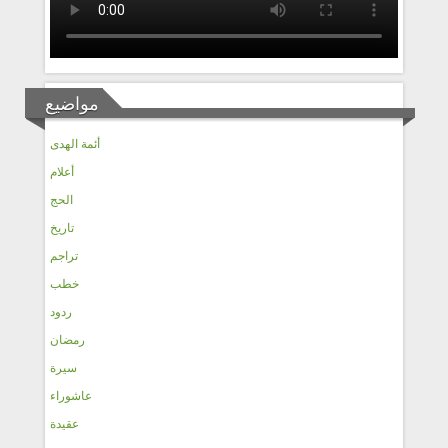
مواضيع
أئمة الهدى
أعلام
الحج
تاريخ
تراجم
خطب
ردود
رمضان
سيرة
عاشوراء
عقيدة