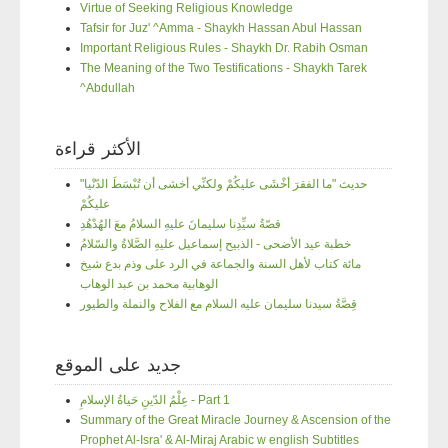
Virtue of Seeking Religious Knowledge
Tafsir for Juz' ^Amma - Shaykh Hassan Abul Hassan
Important Religious Rules - Shaykh Dr. Rabih Osman
The Meaning of the Two Testifications - Shaykh Tarek
^Abdullah
الأكثر قراءة
"حديث "ما الفقرَ أخْشَى عليكُمْ ولكنِّي أخشى أن تُبْسَطَ الدّنْيا
عليكُمْ
قصّةُ سيِّدِنا سليمانَ عليهِ السلامُ معَ الهُدْهُدِ
خطبة عيد الأضحى - الذبيح إسماعيل عليهِ الصَّلاةُ والسّلامُ
مائة كتاب لأهل السنة والجماعة في الرد على وذم بدع شيخ
الوهابية محمد بن عبد الوهاب
قِصَّةُ سيدنا سليمان عليه السلام مع الفلاح والنملة والطيور
جديد على الموقع
عِلْمُ الدّينِ حَياةُ الإسلامِ - Part 1
Summary of the Great Miracle Journey & Ascension of the
Prophet Al-Isra' & Al-Miraj Arabic w english Subtitles