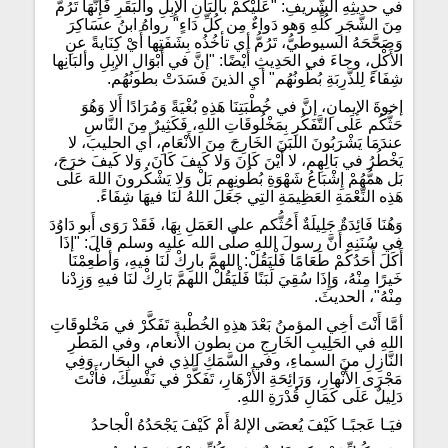
في حديثِهِ الشَّريفِ: "عَلَيْكُمْ بأَلْبَانِ الإِبِلِ والبَقَرِ فَإِنَّهَا تَرُمُّ
مِنَ الشَّجَرِ كُلِّهِ وَهو دَواءٌ مِن كُلِّ دَاءٍ" رواهُ ابنُ عسَاكِرَ
وَصَحَّحَهُ السيوطيُّ، تَرُمُّ أي تأخُذُه بِشَفَتِها أَيْ كِنَايةً عنِ
الأَكْلِ، وجاءَ في الحَدِيثِ أَيْضًا: "إنَّ في أَبْوَالِ الإبِلِ وألبَانِها
شِفَاءً لِلذَّرِبَةِ بُطُونُهُم" أيِ الذينَ فَسَدَتْ بطونُهُم.
إخوةَ الإيمانِ، إنَّ في خُطْبَتِنَا هَذِهِ بُغْيَةً وَمُرَادًا أَلا وَهُوَ
حَثُّكُم عَلَى التَّفَكُرِ بِمَخْلُوقَاتِ اللهِ، فَكَثِيرٌ مِنَ النَّاسِ
عندَمَا يَشْرَبُونَ اللبَنَ الخَارِجَ مِنَ الأَنْعَامِ، أي الحليبَ، لا
يَخْطُرُ في بَالِهِم، لا أَيْنَ كَانَ وَلا كَيفَ كَانَ، وَلا كَيفَ خرَجَ،
بَل همُّهُمْ إِشْبَاعُ شَهْوَةِ بُطُونِهِم بَلْ وَلا يَشْكُرونَ اللهَ عَلَى
هَذِه النِّعْمَةِ العَظِيمَةِ التِي جَعَلَ اللهُ لَنَا فيهَا شِفَاءً.
وَهُنَا فَائِدَةٌ جَلِيلَةٌ أَحُثُّكم على العَمَلِ بِهَا، فَقَدْ رَوَى أَبو دَاوُدَ
في سُنَنِهِ أَنَّ رسولَ اللهِ صلَّى الله عليه وسلم قالَ: "إذَا
أَكَلَ أَحَدُكُمْ طَعَامًا فَلْيَقُلْ: اللهمَّ بارِكْ لَنَا فيهِ، وَأطْعِمْنَا
خَيرًا مِنْهُ، وَإِذَا سُقِيَ لَبَنًا فَلْيَقُلْ اللهمَّ بَارِكْ لنَا فيهِ وَزِدْنا
مِنْهُ"، الحديثَ.
أمَّا أَنْتَ أخِي المؤمنُ بَعْدَ هذِهِ الخُطْبةِ تَفَكَّرْ في مَخْلوقَاتِ
اللهِ في الحَلِيبِ الخَارِجِ من بطونِ الأنعام، وفي المَطَرِ
النَّازِلِ منَ السماءِ، وفي السَّمَكِ الذِي في البِحَار، وَفِي
مَجْرَى الأَنْهارِ، وَرَائِحَةِ الأَزْهَارِ، تَفَكَّرْ في نَفْسِكَ، فأَنْتَ
دَلِيلٌ عَلَى كَمَالِ قُدْرَةِ اللهِ.
فيَـا عَجبًـا كَيْفَ يُعصَى الإلهُ أَمْ كَيْفَ يَجْحَدُهُ الْجاحدُ