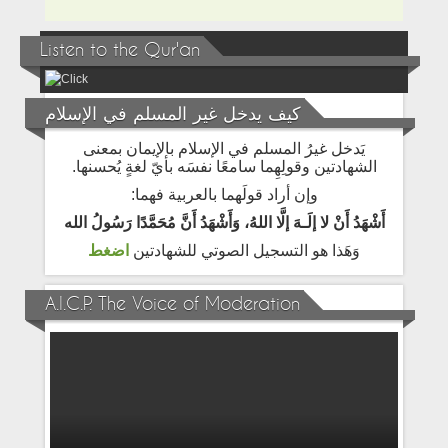
Listen to the Qur'an
كيف يدخل غير المسلم في الإسلام
يَدخل غيرُ المسلم في الإسلام بالإيمان بمعنى
الشهادتين وقولِهِما سامعًا نفسَه بأيّ لغةٍ يُحسنها.
وإن أراد قولَهما بالعربية فهما:
أَشْهَدُ أَنْ لا إلَـهَ إلَّا اللهُ، وَأَشْهَدُ أَنَّ مُحَمَّدًا رَسُولُ الله
وَهَذا هو التسجيل الصوتي للشهادتين
اضغط
A.I.C.P. The Voice of Moderation