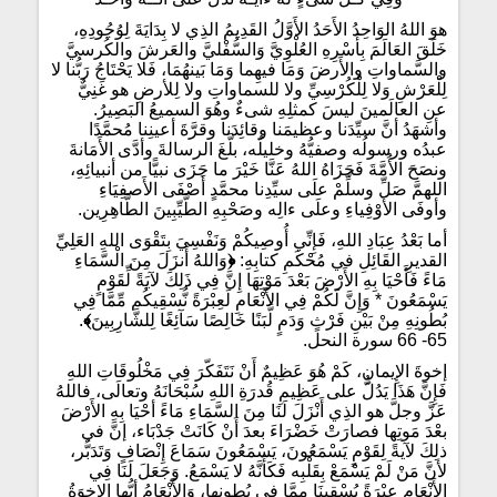
هوَ اللهُ الوَاحِدُ الأَحَدُ الأَوَّلُ القَدِيمُ الذِي لا بِدَايَةَ لِوُجُودِهِ،
خَلَقَ العَالَمَ بِأَسْرِهِ العُلْوِيَّ وَالسُّفْليَّ والعَرشَ والكُرسيَّ
والسَّماواتِ والأَرضَ وَمَا فيهِما وَمَا بَينهُمَا، فَلا يَحْتَاجُ رَبُّنا لا
لِلْعَرْشِ وَلا لِلْكُرْسِيِّ ولا للسماواتِ ولا لِلأرضِ هو غَنِيٌّ
عنِ العالَمينَ ليسَ كمثلِهِ شىءٌ وهُوَ السميعُ البَصِيرُ.
وأشهَدُ أنَّ سيِّدَنا وعظيمَنا وقائِدَنا وقرَّةَ أعينِنا مُحمَّدًا
عبدُه ورسولُه وصفيُّهُ وخليلُه، بلَّغَ الرسالةَ وأدَّى الأَمَانةَ
ونصَحَ الأُمَّةَ فَجَزَاهُ اللهُ عَنَّا خَيْرَ ما جَزَى نبيًّا من أنبيائِهِ،
اللهمَّ صَلِّ وسلِّمْ علَى سيِّدِنا محمَّدٍ أَصْفَى الأَصفِيَاءِ
وأوفَى الأَوْفِياءِ وعلَى ءالِه وصَحْبِهِ الطَّيِّبِينَ الطَّاهِرِين.
أما بَعْدُ عِبَادِ اللهِ، فَإِنِّي أُوصِيكُمْ وَنَفْسِيَ بِتَقْوَى اللهِ العَلِيِّ
القديرِ القَائِلِ في مُحْكَمِ كتابِهِ:
﴿
وَاللهُ أَنزَلَ مِنَ الْسَّمَاءِ
مَاءً فَأَحْيَا بِهِ الأَرْضَ بَعْدَ مَوْتِهَا إِنَّ فِي ذَلِكَ لآيَةً لِّقَوْمٍ
يَسْمَعُونَ * وَإِنَّ لَكُمْ فِي الأَنْعَامِ لَعِبْرَةً نُّسْقِيكُم مِّمَّا فِي
بُطُونِهِ مِنْ بَيْنِ فَرْثٍ وَدَمٍ لَّبَنًا خَالِصًا سَآئِغًا لِلشَّارِبِينَ
﴾
.
65- 66 سورة النحل.
إخوةَ الإِيمانِ، كَمْ هُوَ عَظِيمٌ أَنْ نَتَفَكّرَ فِي مَخْلُوقَاتِ اللهِ
فَإِنَّ هَذَا يَدُلُّ على عَظِيمِ قُدرَةِ اللهِ سُبْحَانَهُ وتعالَى، فاللهُ
عَزَّ وجلَّ هو الذِي أَنْزَلَ لَنَا مِنَ السَّمَاءِ مَاءً أحْيَا بِهِ الأَرْضَ
بعْدَ مَوتِها فصارَتْ خَضْرَاءَ بعدَ أَنْ كَانَتْ جَدْبَاء، إنَّ في
ذلِكَ لآيةً لِقَوْمٍ يَسْمَعُونَ، يَسْمَعُونَ سَمَاعَ إِنْصَافٍ وَتَدَبُّر،
لأنَّ مَنْ لَمْ يَسْمَعْ بِقَلْبِه فَكَأَنَّهُ لا يَسْمَعُ. وَجَعَلَ لَنَا فِي
الأَنْعَامِ عِبْرَةً يُسْقِينَا مِمَّا في بُطونِها، وَالأَنْعَامُ أيُّها الإخوَةُ