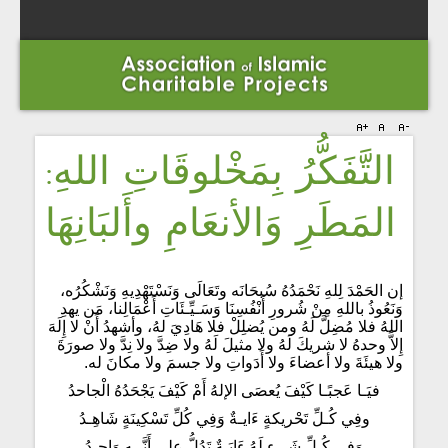
التَّفَكُّرُ بِمَخْلوقَاتِ اللهِ:
المَطَرِ وَالأنعَامِ وأَلبَانِهَا
إن الحَمْدَ لِلهِ نَحْمَدُهُ سُبحَانَه وتَعَالَى وَنَسْتَهْدِيهِ وَنَشْكُرُه،
وَنَعُوذُ باللهِ مِنْ شُرورِ أَنْفُسِنَا وَسَـيِّـئَاتِ أَعْمَالِنا، مَن يهدِ
اللهُ فلا مُضِلَّ لَهُ ومن يُضلِلْ فلا هَادِيَ لهُ، وأشهدُ أَنْ لا إِلَهَ
إِلاَّ وحدهُ لا شريكَ لَهُ ولا مثيلَ لَهُ ولا ضِدَّ ولا نِدَّ ولا صورَةَ
ولا هيئَةَ ولا أعضاءَ ولا أَدَواتِ ولا جسمَ ولا مكانَ له.
فيَـا عَجبًـا كَيْفَ يُعصَى الإلهُ أَمْ كَيْفَ يَجْحَدُهُ الْجاحدُ
وفِي كُـلِّ تَحْريكةٍ ءَايـةٌ وَفِي كُلِّ تَسْكِينَةٍ شَاهِـدُ
وَفِي كُـلِّ شَىءٍ لَهُ ءَايَـةٌ تَدُلُّ على أَنَّــه وَاحـدُ