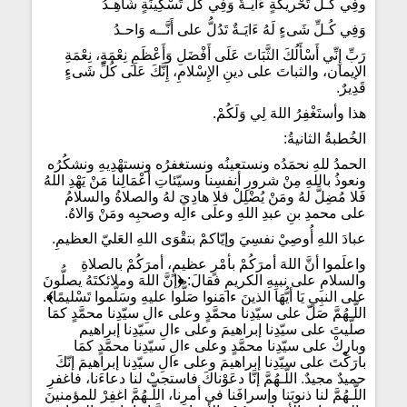
وفِي كُـلِّ تَحْريكةٍ ءَايـةٌ وَفِي كُلِّ تَسْكِينَةٍ شَاهِـدُ
وَفِي كُـلِّ شَىءٍ لَهُ ءَايَـةٌ تَدُلُّ على أَنَّــه وَاحـدُ
رَبِّ إِنِّي أَسْأَلُكَ الثَّبَاتَ عَلَى أَفْضَلِ وَأَعْظَمِ نِعْمَةٍ، نِعْمَةِ
الإيمان، والثباتَ على دينِ الإِسْلامِ، إِنَّكَ عَلَى كُلِّ شَىءٍ
قَدِيرٌ.
هذا وأستَغْفِرُ اللهَ لِي وَلَكُمْ.
الخُطبةُ الثانيةُ:
الحمدُ للهِ نحمَدُه ونستعينُه ونستغفرُه ونستهْدِيهِ ونشكُرُه
ونعوذُ باللهِ مِنْ شرورِ أنفسِنا وسيّئاتِ أعْمَالِنا مَنْ يَهْدِ اللهُ
فَلا مُضِلَّ لهُ ومَنْ يُضْلِلْ فلا هادِيَ لهُ والصلاةُ والسلامُ
على محمدِ بنِ عبدِ اللهِ وعلَى ءالِه وصحبِه ومَنْ وَالاهُ.
عبادَ اللهِ أُوصِيْ نفسِيَ وإيّاكمْ بتقْوَى اللهِ العَليّ العظيمِ.
واعلَموا أنَّ اللهَ أمرَكُمْ بأمْرٍ عظيمٍ، أمرَكُمْ بالصلاةِ
والسلامِ على نبيِهِ الكريمِ فقالَ:
﴿
إنَّ اللهَ وملائكتَهُ يصلُّونَ
على النبِيِ يَا أيُّهَا الذينَ ءامَنوا صَلُّوا عليهِ وسَلّموا تَسْليمًا
﴾
.
اللّـهُمَّ صَلّ على سيّدِنا محمَّدٍ وعلى ءالِ سيّدِنا محمَّدٍ كمَا
صلّيتَ على سيّدِنا إبراهيمَ وعلى ءالِ سيّدِنا إبراهيم
وبارِكْ على سيّدِنا محمَّدٍ وعلى ءالِ سيّدِنا محمَّدٍ كمَا
بارَكْتَ على سيّدِنا إبراهيمَ وعلى ءالِ سيّدِنا إبراهيمَ إنّكَ
حميدٌ مجيدٌ. اللّـهُمَّ إنَّا دعَوْناكَ فاستجبْ لنا دعاءَنا، فاغفرِ
اللّـهُمَّ لنا ذنوبَنا وإسرافَنا في أمرِنا، اللّـهُمَّ اغفِرْ للمؤمنينَ