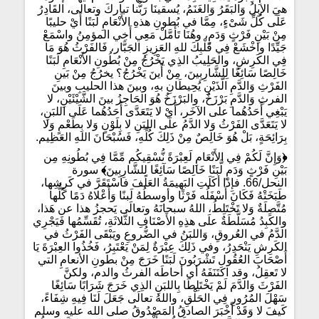
هيَ الإبِلُ وَالبَقَرُ وَالغَنَمُ، يُسقينَا رَبُّنا تباركَ وتعالى، القَادِرُ
عَلَى كُلِّ شَىْءٍ، مِمَّا في بُطونِ هذهِ الأَنْعَامِ لَبَنًا أَيْ حليبًا
مِنْ بَيْنِ فَرْثٍ وَدَمٍ، وهُنَا تَأَمَّلْ مَعِي أَخِي المؤمِنُ واسْمَعْ
جَيِّدًا واخْشَعْ فِي قَلْبِكَ للهِ العَزِيزِ الجَبَّار، فَالفَرْثُ هُوَ مَا
فِي الكَرِشِ، والحَلِيبُ الذِي يَخْرُجُ مِنْ بُطُونِ الأَنْعَامِ لَبَنًا
خَالِصًا سَائِغًا لِلشَّارِبِينَ، مِنْ أَينَ يَخْرُجُ؟ يخرُجُ مِنْ بَينِ
الفَرْثِ وَالدَّمِ الّذَيْنِ يُحِيطَانِ بهِ، وبينَ هذا الحليبِ وبينَ
الفرثِ وَالدَّمِ بَرْزَخٌ، والبَرْزَخُ هُوَ الحَاجِزُ بينَ الشَّيْئَيْنِ، لا
يَبْغِي أَحَدُهُما على الآخَر، أَيْ لا يَتَعَدَّى أَحَدُهُما عَلَى اللبَنِ،
لا يَتَعَدَّى الفَرْثُ وَلا الدَّمُ علَى اللبَنِ لا بِلَوْنٍ وَلا بِطَعْمٍ وَلا
بِرَائِحَةٍ، بَلْ هُوَ خَالِصٌ مِنْ ذَلِكَ كُلِّهِ، فَسُبْحَانَ اللهِ العَظِيم.
﴿
وَإِنَّ لَكُمْ فِي الأَنْعَامِ لَعِبْرَةً نُّسْقِيكُم مِّمَّا فِي بُطُونِهِ مِن
بَيْنِ فَرْثٍ وَدَمٍ لَّبَنًا خَالِصًا سَآئِغًا لِلشَّارِبِينَ
﴾
سورة
النحل/66. فإِذَا أكَلَتِ البَهيمَةُ العَلَفَ فاسْتَقَرَّ في كَرِشِها،
طَبَخَتْهُ فَكَانَ أَسْفَلُه فَرْثًا وأوسطُهُ لَبنًا وَأَعْلاهُ دَمًا كُلُّها
مُتَّصِلَةٌ وَلا تَخْتَلِطُ، اللهُ سبحانَهُ وتعالَى يَحجزُ هذا عن هَذا،
والكَبِدُ مُسَلَّطَةٌ علَى هذِهِ الأَصْنَافِ الثَّلاثَةِ، تُقَسِّمُها فَيَجْرِي
الدَّمُ في العُروقِ، وَاللبَنُ في الضُّروعِ ويَبْقَى الفَرْثُ في
الكَرِشِ يَنْحَدِرُ، وفي ذَلِكَ عِبْرَةٌ لِمَنْ يَعْتَبِرُ، فَخُذُوا العِبْرَةَ يَا
أَصْحَابَ العُقُولِ تَشْرَبُونَ لَبَنًا خَرَجَ مِنْ بطونِ الأنعامِ التي
لا تَعقِلُ، وقد اكتَنَفَهُ أي أحاطَه الفرثُ والدم، ولكنَّ
الفَرْثَ وَالدَّمَ لَمْ يَخْتَلِطَا بِاللبَنِ الذِي خَرَجَ شَرَابًا سَائِغًا
سَهْلَ المُرُورِ فِي الحَلْقِ، واللهُ تعالَى جَعَلَ لَنَا فِيهِ شِفَاءً،
كَيفَ لا وَقَدْ أَخْبَرَ الصادقُ المَصْدُوقُ صلى الله عليه وسلم