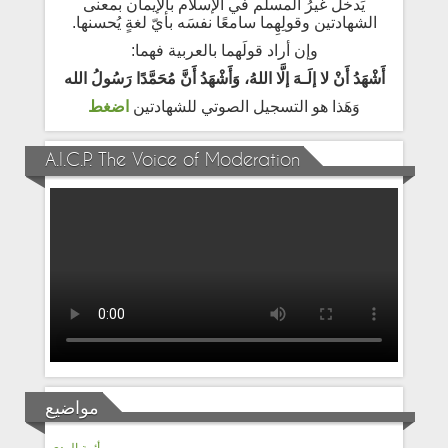
يَدخل غيرُ المسلم في الإسلام بالإيمان بمعنى
الشهادتين وقولِهِما سامعًا نفسَه بأيّ لغةٍ يُحسنها.
وإن أراد قولَهما بالعربية فهما:
أَشْهَدُ أَنْ لا إلَـهَ إلَّا اللهُ، وَأَشْهَدُ أَنَّ مُحَمَّدًا رَسُولُ الله
وَهَذا هو التسجيل الصوتي للشهادتين
اضغط
A.I.C.P. The Voice of Moderation
مواضيع
أئمة الهدى