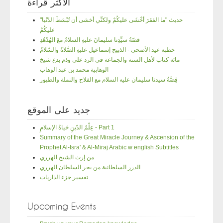
الأكثر قراءة
"حديث "ما الفقرَ أخْشَى عليكُمْ ولكنِّي أخشى أن تُبْسَطَ الدّنْيا
عليكُمْ
قصّةُ سيِّدِنا سليمانَ عليهِ السلامُ معَ الهُدْهُدِ
خطبة عيد الأضحى - الذبيح إسماعيل عليهِ الصَّلاةُ والسّلامُ
مائة كتاب لأهل السنة والجماعة في الرد على وذم بدع شيخ
الوهابية محمد بن عبد الوهاب
قِصَّةُ سيدنا سليمان عليه السلام مع الفلاح والنملة والطيور
جديد على الموقع
عِلْمُ الدّينِ حَياةُ الإسلامِ - Part 1
Summary of the Great Miracle Journey & Ascension of the
Prophet Al-Isra' & Al-Miraj Arabic w english Subtitles
من إرث الشيخ الهرري
الدرر السلطانية من بحر السلطان الهرري
تفسير جزء الذاريات
Upcoming Events