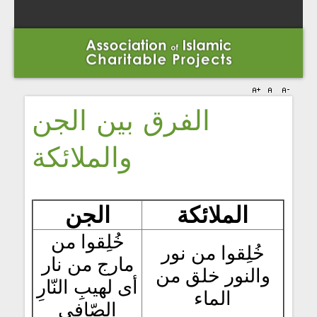
الفرق بين الجن
والملائكة
الملائكة
الجن
خُلِقوا من
خُلِقوا من نور
مارج من نار
والنور خلق من
أى لهيبِ النّارِ
الماء
الصّافي