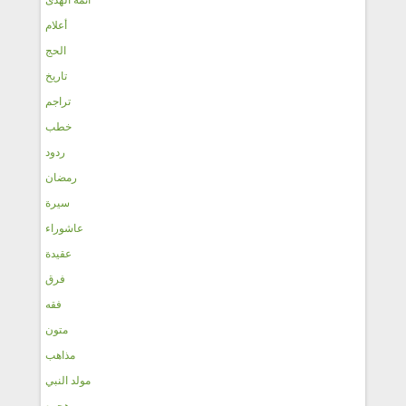
أعلام
الحج
تاريخ
تراجم
خطب
ردود
رمضان
سيرة
عاشوراء
عقيدة
فرق
فقه
متون
مذاهب
مولد النبي
هجره