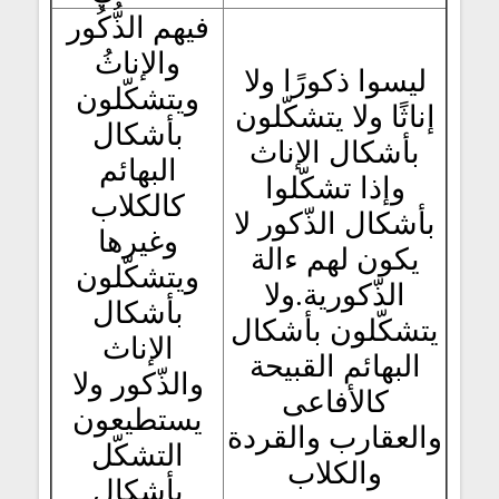
فيهم الذُّكُور
والإناثُ
ليسوا ذكورًا ولا
ويتشكّلون
إناثًا ولا يتشكّلون
بأشكال
بأشكال الإناث
البهائم
وإذا تشكّلوا
كالكلاب
بأشكال الذّكور لا
وغيرها
يكون لهم ءالة
ويتشكّلون
الذّكورية.ولا
بأشكال
يتشكّلون بأشكال
الإناث
البهائم القبيحة
والذّكور ولا
كالأفاعى
يستطيعون
والعقارب والقردة
التشكّل
والكلاب
بأشكال