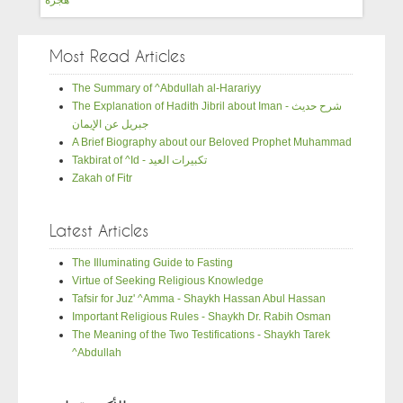
Most Read Articles
The Summary of ^Abdullah al-Harariyy
The Explanation of Hadith Jibril about Iman - شرح حديث
جبريل عن الإيمان
A Brief Biography about our Beloved Prophet Muhammad
Takbirat of ^Id - تكبيرات العيد
Zakah of Fitr
Latest Articles
The Illuminating Guide to Fasting
Virtue of Seeking Religious Knowledge
Tafsir for Juz' ^Amma - Shaykh Hassan Abul Hassan
Important Religious Rules - Shaykh Dr. Rabih Osman
The Meaning of the Two Testifications - Shaykh Tarek
^Abdullah