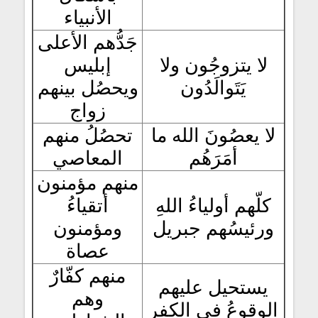
الأنبياء
جَدُّهم الأعلى
لا يتزوجُون ولا
إبليس
يَتَوالَدُون
ويحصُل بينهم
زواج
لا يعصُونَ الله ما
تحصُلُ منهم
أمَرَهُم
المعاصي
منهم مؤمنون
كلّهم أولياءُ اللهِ
أتقياءُ
ورئيسُهم جبريل
ومؤمنون
عصاة
منهم كفّارٌ
يستحيل عليهم
وهم
الوقوعُ في الكفر