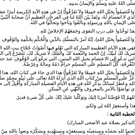
لّى اللهُ عليهِ وسلّمَ والإيمانُ بدينِهِ.
وَاعْتَصِمُواْ بِحَبْلِ اللهِ جَمِيعًا وَلاَ تَفَرَّقُواْ} إنّ في هذِهِ الآيةِ الكريمةِ أمر
لذي لا انفصامَ لهُ، ولقدْ بيّنَ اللهُ لنا في القرءانِ العظيمِ أنَّ صحابةَ النّبيِّ ا
لى الإيمانِ باللهِ ورسولِهِ وتآلفُوا وتآخوا وتحابُّوا في الله.
قدْ تَوحَّدُوا على دربِ التقوَى وجَمَعَهُمُ الإخلاصُ للهِ.
وَاعْتَصِمُواْ بِحَبْلِ اللهِ}، إنّهُ أمرٌ بالتمسُّكِ بالدِّينِ والْحُكْمِ بِحُكْمِهِ والوُقُو
فِي هذهِ الأيامِ العظيمةِ المباركةِ التي تَعْلو فيها أَصْوَاتُ حُجّاجِ بيتِ اللهِ الحرامِ
ريكَ لَكَ لَبيْكَ، إنّ الحمدَ والنِّعمة َلكَ والْمُلْكَ لا شريكَ لكَ، نَتَضَرّعُ إلى ا
لتي تدعُو إلى الاعتصامِ بحبلِ اللهِ المتينِ، التي تدعُو إلى الوُقُوفِ عندَ حدود
لتّفْرِقَةِ، كُلُّ المسلِمِ على المسلِمِ حرامٌ دَمُهُ ومالُهُ وعِرْضُهُ.
وَاعْتَصِمُواْ بِحَبْلِ اللهِ جَمِيعًا وَلاَ تَفَرَّقُواْ} هذا الذي جاءَ في كتابَ اللهِ،
عَزُّ على المسلمِ مِنْ كتابِ اللهِ الذي أنزَلَهُ اللهُ تعالى على نَبِيِّهِ محمّدٍ
للهِ وعَطِّرْ لسانَكَ بذِكْرِ اللهِ في هذهِ الأيامِ الفضيلَةِ المباركَةِ وأَقْبِلْ إلى طاعة
ي تواصَوْا بالأمرِ بالمعروفِ والنّهْيِ عَنِ المنكرِ.
للهمّ إنّا فَوّضْنَا أمرَنَا إليكَ وتوَكّلْنا عليكَ إنّكَ على كُلِّ شىءٍ قديرٌ.
ذا وأستغفِرُ اللهَ لِي وَلكم.
لخطبة الثانية :
التذكير بصلاة عيد الأضحى المبارك)
لحمدُ للهِ نحمَدُه ونستعينُه ونستغفرُه ونستهْدِيهِ ونشكُرُه ونعوذُ باللهِ مِنْ شرور