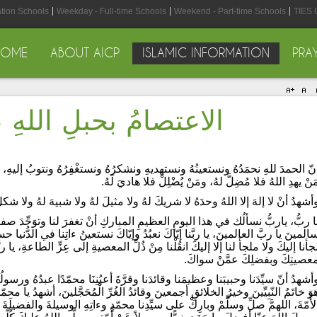
ation Schools
Weekday - Full-time Schools
Weekend - Part-time Schools
TIES 
HOME
ABOUT AICP
ISLAMIC INFORMATION
PRA
الاعتصامُ بحبلِ اللهِ ، 
نّ الحمدَ للهِ نحمَدُهُ ونستعينُهُ ونستهديهِ ونشكرُهُ ونستغْفِرُهُ ونتوبُ إليهِ، 
َنْ يهدِ اللهُ فلا مُضِلَّ لهُ، ومَنْ يُضْلِلْ فلا هاديَ لَهُ.
أشهدُ أنْ لا إلهَ إلا اللهُ وحدَهُ لا شريكَ لهُ ولا مثيلَ لهُ ولا شبيهَ لهُ ولا ش
ا ربُّ، ياربُّ نسألُك في هذا اليومِ العظيمِ المباركِ أنْ تغفرَ لنا وتوَحِّدَ صفوفَن
المينَ يا ربَّ العالمينَ، يا ربَّنا إيّاكَ نعبُدُ وإيّاكَ نستعينُ ءاتِنا في الدُّنيا ح
جأنا إليكَ ولا ملجأَ لنا إلا إليكَ انقُلْنا مِنْ ذُلِّ المعصيةِ إلى عِزِّ الطاعةِ، يا رب
عصيتِكَ وبفضلِكَ عمَّنْ سواكَ.
أشهدُ أنّ سيِّدَنا وحبيبَنا وعظيمَنا وقائدَنا وقرَّةَ أعيُنِنَا محمّدًا عبدُهُ ورسولُ
وَ خاتَمُ النّبِيِّينَ وخيرُ الخلائقِ أجمعينَ وقائدُ الغُرِّ الْمُحَجَّلينَ، أشهدُ يا محمّدُ
لأُمّةَ، اللهمَّ صلِّ وسلِّمْ وبارِكْ على سيِّدِنا محمّدٍ وءاتِهِ الوسيلةَ والفضيلَةَ و