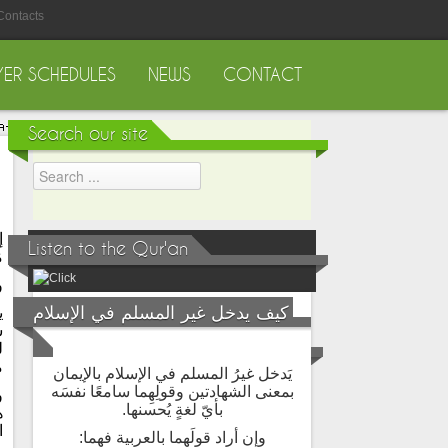
Contacts
YER SCHEDULES
NEWS
CONTACT
Search our site
إ
Listen to the Qur'an
م
و
كيف يدخل غير المسلم في الإسلام
ي
س
ل
م
يَدخل غيرُ المسلم في الإسلام بالإيمان
بمعنى الشهادتين وقولِهِما سامعًا نفسَه
و
بأيّ لغةٍ يُحسنها.
ه
ا
وإن أراد قولَهما بالعربية فهما: