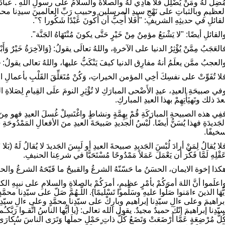
ُضِلَّ لهُ ومَنْ يُضْلِلْ فلا هادِي لهُ والصلاةُ والسلامُ على رسولِ اللهِ . عبادَ ال
لعظيمِ وبالثباتِ على نَهْجِ سيدِ المرسلين وحبيبِ رَبِّ العالمينَ سيدِنا م
لقائلِ في حديثِهِ الشريفِ: "أَفَلا أُحِبُّ أن أَكونَ عَبْدًا شَكُورا ؟".
القائلِ أيضًا: "لا يَشْبَعُ مؤمِنٌ مِنْ خَيْرٍ حَتَّى يكونَ مُنْتَهَاهُ الجَنَّة".
العَجَبُ مِمَّنْ يُؤْثِرُ الدنيا على الآخرةِ، واللهُ تعالَى يقولُ: {وَالآخِرَةُ خَيْرٌ وَأَبْ
العجبُ ممَّن يعلَمُ أنهُ مفارِق الدنيا كيفَ يَنْكَبُّ عليها، واللهُ تعالى يقولُ: {وَمَا الْحَي
لا تُفَوِّتْ على نفسِكَ أخِي المؤمن الخيراتِ، وَكُنْ مُتَعَلِّقَ القَلْبِ بأعمالِ البِرِّ، 
في صبيحَةِ العيدِ، عيدِ الأَضْحى المبارَكِ لا تُؤْثِرِ النومَ علَى القِيامِ لِصَلاةِ العي
عدَ ذلك وتَهنَِأَتِهِمْ بهذا العيدِ المباركِ.
فِي هذه الصبيحةِ المبارَكَةِ قُمْ بِهِمَّةٍ ونشاطٍ واغْتَسِلْ غُسلَ العيدِ فهو مِنَ ا
لجَديدَةِ فهذا يُسَنُّ أيضًا. لُبْسُ الجديدِ صَبيحَةَ العيدِ منَ الأفعالِ المَمْدُوحَةِ 
خيفًا.
لا يُقالُ لِمَنْ أرادَ لُبْسَ الجَديدِ صبيحةَ العيدِ أو لَبِسَ الجَديدَ لا يُقالُ لَهُ (
َقْلِهِ لَمَّا فَكَّرَ أن يَعْمَلَ عَمَلاً مَمْدُوحًا مُسْتَحَبًّا في شرعِنا الحنيفِ.
كذا إخوة الايمان، الحسَنُ ما حَسّنّهُ الشرعُ والقبيحُ ما قَبّحَهُ الشرعُ والحل
اعلَموا أنَّ اللهَ أمرَكُمْ بأمْرٍ عظيمٍ، أمرَكُمْ بالصلاةِ والسلامِ على نبيِهِ الكري
يُّهَا الذينَ ءامَنوا صَلُّوا عليهِ وسَلّموا تَسْليمًا}. اللّـهُمَّ صَلّ على سيّدِنا م
براهيمَ وعلى ءالِ سيّدِنا إبراهيم وبارِكْ على سيّدِنا محمَّدٍ وعلى ءالِ سيّدِن
يّدِنا إبراهيمَ إنّكَ حميدٌ مجيدٌ. يقول الله تعالى: {يا أيُّها الناسُ اتَّقـوا رَبَّكـُم إ
ُلُّ مُرْضِعَةٍ عَمَّا أَرْضَعَتْ وَتَضَعُ كُلُّ ذاتِ حَمْلٍ حملَها وَتَرَى الناسَ سُكارَى 