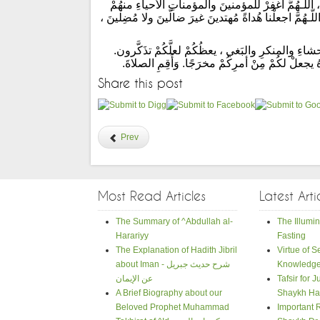
، اللّـهُمَّ اغفِرْ للمؤمنينَ والمؤمناتِ الأحياءِ منهُمْ
ـهُمَّ اجعلْنا هُداةً مُهتدينَ غيرَ ضالّينَ ولا مُضِلينَ ،
شاءِ والمنكرِ والبَغي ، يعظُكُمْ لعلَّكُمْ تذَكَّرون.
جعلْ لكُمْ مِنْ أمرِكُمْ مخرَجًا. وَأَقِمِ الصلاةَ.
Share this post
Prev
Most Read Articles
Latest Arti
The Summary of ^Abdullah al-
The Illumin
Harariyy
Fasting
The Explanation of Hadith Jibril
Virtue of 
Knowledg
about Iman - شرح حديث جبريل
Tafsir for 
عن الإيمان
A Brief Biography about our
Shaykh Ha
Beloved Prophet Muhammad
Important 