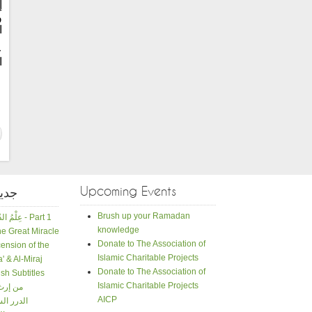
إ
و
ا
ع
ا
Upcoming Events
جدي
Brush up your Ramadan
عِلْمُ الدّينِ حَياةُ الإسلامِ - Part 1
knowledge
e Great Miracle
Donate to The Association of
ension of the
Islamic Charitable Projects
a' & Al-Miraj
Donate to The Association of
sh Subtitles
Islamic Charitable Projects
من إرث
AICP
الدرر ال