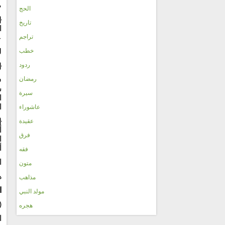
ص
الحج
{
تاريخ
ا
تراجم
ع
خطب
ل
ردود
{
رمضان
ف
ش
سيرة
ا
ا
عاشوراء
{
عقيدة
أ
فرق
ا
أ
فقه
ا
متون
ه
مذاهب
ا
مولد النبي
(
هجره
ا