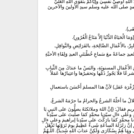
لهِ أُوصِيْ نفسِيَ وإيّاكمْ بتقْوَى اللهِ العَليّ
حمدٍ صلى الله عليه وسلم سيدِ الأولينَ والآخرينَ
قَى}.
َاةُ الدُّنْيَا إِلاَّ مَتَاعُ الْغُرُورِ}.
بالأَعْمَالِ الصَّالِحَةِ، بالفَرَائِضِ والنَّوافِلِ.
دِ جماعَةً معَ سَماعِ خُطْبَتَيِ العيدِ وَلِقَاءِ الأحبَّةِ
لأَعْمَالِ المسنونَةِ، والبَسْ ما عندَكَ مِنَ الثِّيابِ
شرعًا فلا يَجُوزُ ذَمُّها وتحقيرُها واعتِبارُها عَمَلاً
بَلا زُغْرَة عَقل) لأنَّ هذا المسلمَ أَحْسَنَ باستعمالِ
الُ ما أحَلّهُ الشرعُ والحرامُ ما حرّمَهُ الشرعُ.
مِ فقالَ: {إنَّ اللهَ وملائكتَهُ يصلُّونَ على النبِيِ يَا
حمَّدٍ وعلى ءالِ سيّدِنا محمَّدٍ كمَا صلّيتَ على سيّدِنا
ا محمَّدٍ كمَا بارَكْتَ على سيّدِنا إبراهيمَ وعلى ءالِ
نَّ زلزَلَةَ الساعَةِ شَىءٌ عَظِيمٌ يومَ تَرَوْنَها تَذْهَلُ
ومَا هُمْ بِسُكَارَى وَلَكِنَّ عذابَ اللهِ شَديدٌ}. اللّـهُمَّ