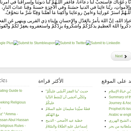
نَّا دعَوْناكَ فاستجبْ لنا دعاءَنا، فاغفرِ اللّـهُمَّ لنا ذنوبَنا وإسرافَنا في أمرِنا
الأمواتِ، ربَّنا ءاتِنا في الدنيا حسَنةً وفي الآخِرَةِ حسنةً وقِنا عذابَ النارِ، اللّ
للّـهُمَّ استرْ عَوراتِنا وءامِنْ روعاتِنا واكفِنا مَا أَهمَّنا وَقِنّا شَرَّ ما نتخوَّفُ.
بادَ اللهِ، إنَّ اللهَ يأمرُ بالعَدْلِ والإحسانِ وإيتاءِ ذِي القربى وينهى عَنِ الفح
ذكُروا اللهَ العظيمَ يذكرْكُمْ واشكُروهُ يزِدْكُمْ واستغفروه يغفِرْ لكُمْ واتّقوهُ ي
Next
cles
د على الموقع
الأكثر قراءة
ating Guide to
"حديث "ما الفقرَ أخْشَى عليكُمْ
Summary of th
ولكنِّي أخشى أن تُبْسَطَ الدّنْيا
Seeking Religious
Journey & Asc
عليكُمْ
e
Prophet Al-Isr
قصّةُ سيِّدِنا سليمانَ عليهِ السلامُ
Juz' ^Amma -
Arabic w engli
معَ الهُدْهُدِ
ssan Abul Hassan
 الشيخ الهرري
خطبة عيد الأضحى - الذبيح
Religious Rules -
سلطانية من بحر
إسماعيل عليهِ الصَّلاةُ والسّلامُ