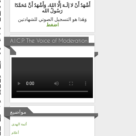
ر
أَشْهَدُ أَنْ لا إلَـهَ إلَّا اللهُ، وَأَشْهَدُ أَنَّ مُحَمَّدًا
و
رَسُولُ الله
أ
وَهَذا هو التسجيل الصوتي للشهادتين
ا
اضغط
ف
خ
و
A.I.C.P. The Voice of Moderation
و
ف
ق
أ
ي
ا
ا
}
ي
ع
مواضيع
ي
أ
أئمة الهدى
إ
أعلام
ا