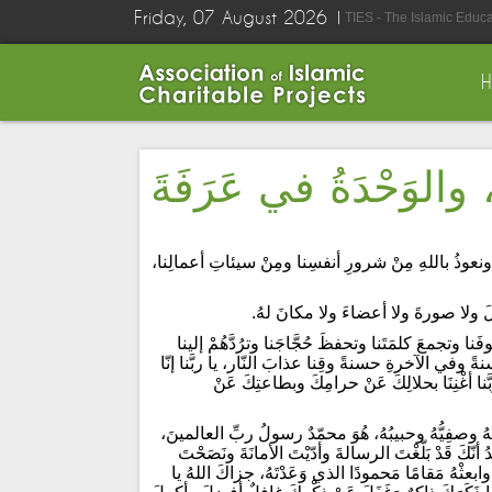
Friday, 07 August 2026
TIES - The Islamic Educ
والوَحْدَةُ في عَرَفَةَ
ونعوذُ باللهِ مِنْ شرورِ أنفسِنا ومِنْ سيئاتِ أعمالِنا،
كلَ ولا صورةَ ولا أعضاءَ ولا مكانَ لهُ.
ا وتجمعَ كلمَتَنا وتحفظَ حُجَّاجَنا وترُدَّهُمْ إلينا
سنةً وفي الآخرةِ حسنةً وقِنا عذابَ النّار، يا ربَّنا إنّا
َّنا أغْنِنَا بحلالِكَ عَنْ حرامِكَ وبطاعتِكَ عَنْ
هُ وصفِيُّهُ وحبيبُهُ، هُوَ محمّدٌ رسولُ ربِّ العالمينَ،
 أنّكَ قَدْ بَلّغْتَ الرسالةَ وأدّيْتَ الأمانَةَ ونَصَحْتَ
ابعثْهُ مَقامًا مَحمودًا الذي وَعَدْتَهُ، جزاكَ اللهُ يا