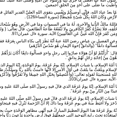
سولَ اللهَ عنّا أفضلَ ما جَزَى نبِيًّا ورسولاً عَنْ أُمّتِهِ وصلّى اللهُ عليكَ كُلّما
أطيبَ ما صَلّى على أحَدٍ مِنَ الخلقِ أجمعينَ.
مّا بعدُ عبادَ اللهِ، فإنِّي أوصيكُمْ ونَفْسِي بتقوَى اللهِ العليِّ القديرِ القائلِ في م
لأَرْضِ وَكَانَ اللهُ بِكُلِّ شَىْءٍ مُّحِيطًا} (سورة النساء/126) .
اللهُ مالِكُ الدُّنيا والآخرةِ، لَهُ مَا في السمواتِ ومَا في الأرضِ وهُوَ سُبْحانَ
َلْقِهِ، فلا يَضُرُّهُ كُفْرُ الكافرينَ ولا تَنْفَعُهُ طاعةُ الطائعينَ، قالَ تعالَى: { وَللهِ عَ
َمَن كَفَرَ فَإِنَّ الله غَنِيٌّ عَنِ الْعَالَمِينَ} الآية. سورة ءال عمران/97.
عنِ الفضيلِ بنِ عِياضٍ رضيَ اللهُ عنهُ أنّهُ نَظَرَ إلى بكاءِ الناسِ بِعَرَفَةَ فقالَ
سألُوهُ دانقًا" (والدانقُ إخوةَ الإيمانِ هُوَ سُدُسُ الدِّرْهَم)
ال: "أَرَأَيْتُمْ لوْ أنّ هؤلاءِ صارُوا إلى رجلٍ واحدٍ فسألُوهُ دانِقًا أَكَانَ يَرُدُّهُمْ ؟ ق
َهْوَنُ مِنْ إجَابَةِ رَجُلٍ لَهُمْ بِدانقٍ".
ا أمّةَ الإسلامِ، يا شبابَ الإسلامِ، إنّهُ يومُ عَرَفَةَ، يومُ الوَحْدَةِ، إنّهُ اليومُ ا
لإسلامِ وبلَغَتْ ما بلغَتْ في أوّلِ الأمرِ إِلا لأنّها ءامنتْ باللهِ ربًّا وسلَكَتْ 
للهِ مُستجيبَةً لقولِهِ تعالى: {وَاعْتَصِمُواْ بِحَبْلِ اللهِ جَمِيعًا وَلاَ تَفَرَّقُواْ وَاذْكُرُواْ نِعْ
 الآية. سورة ءال عمران/103.
ا أمّةَ الإسلامِ، إنّهُ يومُ عَرَفَةَ الذي قالَ فيهِ رسولُ اللهِ صلَى اللهُ عليهِ وسلّ
بدًا مِنَ النّارِ مِنْ يومِ عَرَفَةَ".
ا شبابَ الإسلامِ، إنّهُ يومُ عَرَفَةَ الذي قالَ فيهِ رسولُ اللهِ صلّى اللهُ عليه
دْحَرَ ولا أغيَظَ منهُ في يومِ عَرَفَةَ وما ذاكَ إلا أنَّ الرّحمةَ تَنْزِلُ فيهِ فيتجا
نّهُ يومُ عَرَفَةَ هذا اليومُ العظيمُ المباركُ فيهِ أبْهى مظاهِرِ الوَحْدَةِ حيثُ يج
لمتعَدِّدَة تحتَ رايةِ التوحيدِ التي جمعتْهُمْ فوقَ أرضٍ واحدةٍ يَدْعونَ رَبًّا واحد