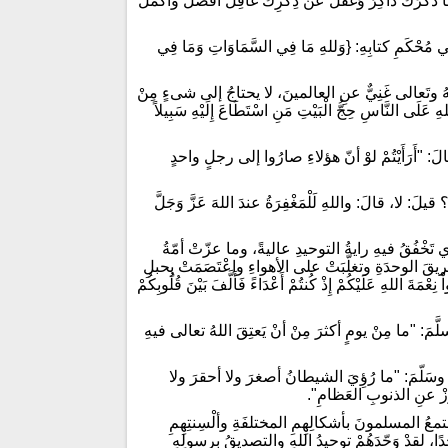
 ذَكَرَكَ ذاكِرٌ وَغَفَلَ عَنْ ذِكْرِكَ غافِلٌ أفضلَ وأكملَ
ُحْكَمِ كتابِهِ: {وَللهِ مَا فِي السَّمَاوَاتِ وَمَا فِي
هُ وتَعالى غَنِيٌّ عنِ العالمينَ، لا يحتاجُ إلى شىءٍ مِنْ
لَى النَّاسِ حِجُّ الْبَيْتِ مَنِ اسْتَطَاعَ إِلَيْهِ سَبِيلاً
: "أَرَأَيْتُمْ لوْ أنّ هؤلاءِ صارُوا إلى رجلٍ واحدٍ
يلَ: لا، قالَ: واللهِ لَلْمَغْفِرَةُ عندَ اللهَ عَزَّ وَجَلَّ
لذي تَخْفُقُ فيهِ رايةُ التوحيدِ عاليةً، وما عزّتْ أمّةُ
طريقَ الوحدَةِ وتغلّبَتْ على الأهواءِ واعْتَصَمَتْ بِحبلِ
مَةَ اللهِ عَلَيْكُمْ إِذْ كُنتُمْ أَعْدَاءً فَأَلَّفَ بَيْنَ قُلُوبِكُمْ
َمَ: "ما مِنْ يومٍ أكثرَ مِنْ أنْ يَعتِقَ اللهُ تعالى فيهِ
ِ وسَلّمَ: "ما رُؤِيَ الشيطانُ أصغرَ ولا أحقرَ ولا
وَزْ عنِ الذنوبِ العَظامِ".
تمعُ المسلمونَ بأشكالِهِمِ المختلفَةِ وألْسِنتِهِمِ
ًا، لقدْ وَحّدَهُمْ توحيدُ اللهِ والتصديقُ برسولِهِ