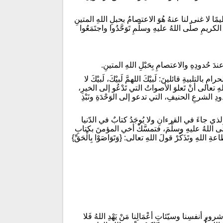
ًا عظيمًا لا غنى لنا عنهُ هُوَ الاعتصامُ بحبلِ اللهِ المتينِ
لكريمِ صلّى اللهُ عليهِ وسلّمِ تَوَحَّدُوا واجتَمَعُوا
فِ عندَ حُدودِهِ والاعتصامِ بِحَبْلِ اللهِ المتينِ.
 بالتلبيةِ قائلينَ: لَبيْكَ اللهمَّ لَبيْكَ، لَبيْكَ لا
للهِ تعالى أنْ تَعلوَ الأصواتُ التي تَدْعُو إلى الخيرِ،
ِ الشرعِ الحنيفِ، التي تدعو إلى الوَحْدَةِ ونَبْذِ
 هذا الذي جاءَ في القرءانِ ولا يُوجَدُ كتابٌ في الدّنيا
 صلَى اللهُ عليهِ وسلّمَ، فتمسَّكْ أخي المؤمنَ بكتابِ
ِ اللهِ وتَذَكّرْ قولَ اللهِ تعالى: {وَتَوَاصَوْا بِالْحَقِّ}
ِ أنفسِنا وسيّئاتِ أعْمَالِنا مَنْ يَهْدِ اللهُ فَلا