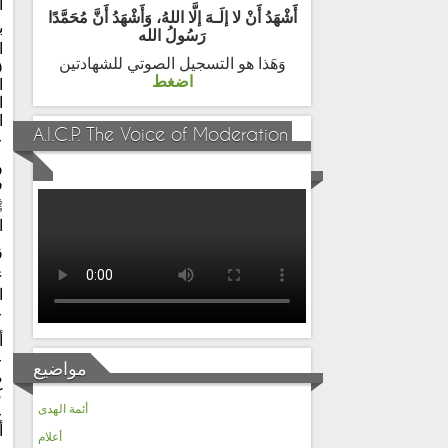
أ
أَشْهَدُ أَنْ لا إلَـهَ إلَّا اللهُ، وَأَشْهَدُ أَنَّ مُحَمَّدًا
ب
رَسُولُ الله
ا
وَهَذا هو التسجيل الصوتي للشهادتين
اضغط
ا
ا
ا
A.I.C.P. The Voice of Moderation
ع
ف
ﷺ
ا
ق
ء
ا
ع
أ
ع
مواضيع
م
ك
أئمة الهدى
ع
أ
أعلام