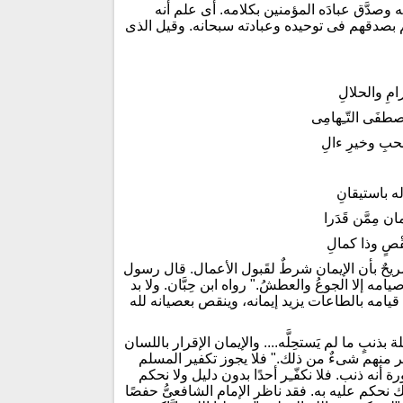
 وصدَّق عبادَه المؤمنين بكلامه. أى علم أنه
هم بصدقهم فى توحيده وعبادته سبحانه. وقيل الذى
رامِ والحلالِ
صطفَى التّـِهامِى
حبِ وخيرِ ءالِ
ه باستيقانِ
ن مِمَّن قَدَرا
َقْصٍ وذا كمالِ
َ الشافعىّ (٧٧٣ - ٨٤٤ هـ) رحمه الله تصريحٌ بأن الإيمان شرطٌ لقَبول الأعمال. قال رسول
امه إلا الجوعُ والعطشُ." رواه ابن حِبَّان. ولا بد
قيامه بالطاعات يزيد إيمانه، وينقص بعصيانه لله
ّـِرُ أحدًا من أهل القِبلة بذنبٍ ما لم يَستحِلَّه.... والإيمان الإقرار باللسان
ظهر منهم شىءٌ من ذلك." فلا يجوز تكفير المسلم
 أنه ذنب. فلا نكفّـِر أحدًا بدون دليل ولا نحكم
نحكم عليه به. فقد ناظر الإمام الشافعىُّ حفصًا