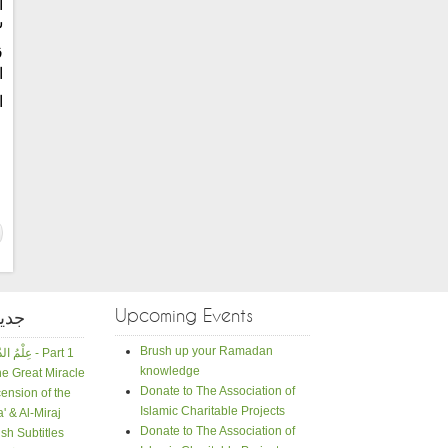
ا
ش
ق
ا
ا
Upcoming Events
جدي
Brush up your Ramadan
عِلْمُ الدّينِ حَياةُ الإسلامِ - Part 1
knowledge
e Great Miracle
Donate to The Association of
ension of the
Islamic Charitable Projects
a' & Al-Miraj
Donate to The Association of
sh Subtitles