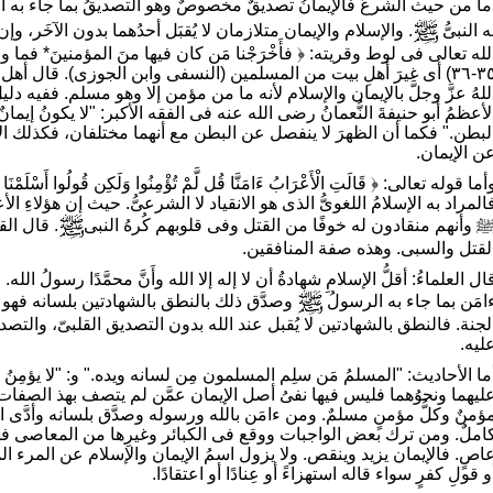
ما من حيث الشرعُ فالإيمانُ تصديقٌ مخصوصٌ وهو التصديقُ بما جاء به الن
ه النبىُّ
. والإسلام والإيمان متلازمان لا يُقبَل أحدُهما بدون الآخَر، وإن 
لله تعالى فى لوط وقريته: ﴿ فأَخْرَجْنا مَن كان فيها منَ المؤمنينَ* فما و
٣٥-٣٦) أى غيرَ أهلِ بيت من المسلمين (النسفى وابن الجوزى). قال 
للهُ عزَّ وجلَّ بالإيمان والإسلام لأنه ما من مؤمن إلا وهو مسلم. ففيه دلي
لأعظمُ أبو حنيفةَ النُّعمانُ رضى الله عنه فى الفقه الأكبر: "لا يكونُ إيمانٌ 
لبطن." فكما أن الظهرَ لا ينفصل عن البطن مع أنهما مختلفان، فكذلك الإ
ن الإيمان.
المراد به الإسلامُ اللغوىُّ الذى هو الانقياد لا الشرعىُّ. حيث إن هؤلاءِ 
 وأنهم منقادون له خوفًا من القتل وفى قلوبهم كُرهُ النبى
. قال القر
لقتل والسبى. وهذه صفة المنافقين.
ال العلماءُ: أقلُّ الإسلامِ شهادةُ أن لا إله إلا الله وأَنَّ محمَّدًا رسولُ ال
امَن بما جاء به الرسولُ
وصدَّق ذلك بالنطق بالشهادتين بلسانه فهو م
لجنة. فالنطق بالشهادتين لا يُقبل عند الله بدون التصديق القلبىّ، والتصديق
ليه.
ما الأحاديث: "المسلمُ مَن سلِم المسلمون مِن لسانه ويده." و: "لا يؤمِنُ أح
ليهما ونحوُهما فليس فيها نفىُ أصل الإيمان عمَّن لم يتصف بهذ الصفات. 
ؤمنٌ وكلُّ مؤمنٍ مسلمٌ. ومن ءامَن بالله ورسوله وصدَّق بلسانه وأدَّى ا
املٌ. ومن ترك بعض الواجبات ووقع فى الكبائر وغيرِها من المعاصى فه
اصٍ. فالإيمان يزيد وينقص. ولا يزول اسمُ الإيمان والإسلام عن المرء المؤم
و قولِ كفرٍ سواء قاله استهزاءً أو عِنادًا أو اعتقادًا.