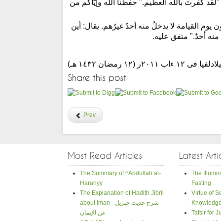
"لقد كفرتَ بالله العظيم." حفظنا الله وإيَّاكم من
ائمون يوم القيامة لا يدخلُ منه أحدٌ غيرُهم. يقال: أين
ْ منه أحدٌ." متفق عليه.
(١٢ رمضان ١٤٣٢ هـ)
Share this post
Prev
Most Read Articles
Latest Arti
The Summary of ^Abdullah al-
The Illumin
Harariyy
Fasting
The Explanation of Hadith Jibril
Virtue of 
Knowledg
about Iman - شرح حديث جبريل
Tafsir for 
عن الإيمان