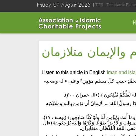
Friday, 07 August 2026
TIES - The Islamic Educ
م والإيمان متلازمان
Listen to this article in English
Iman and Isl
 محمَّدٍ حبيبِ كلّ مسلم مؤمِن* وعلى ءاله وصحبِه
للهَ لَعَلَّكُمْ تُفْلِحُونَ ﴾ (ءال عمران ٢٠٠).
رسولُ اللهُ..... الإيمانُ أن تؤمِنَ باللهِ وملائِكتِه
اعلم أن الإيمانَ لُغَةً التصديقُ. ومنه قوله تعالَى إخبارًا عن إخوة يوسُفَ: ﴿وَمَا أَنتَ بِمُؤْمِنٍ لَّنَا وَلَوْ كُنَّا صَادِقِينَ﴾ (يوسف ١٧).
ِ وَالأَرْضِ طَوْعًا وَكَرْهًا وَإلَيْهِ يُرْجَعُونَ﴾ (ءال