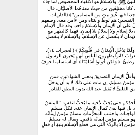
بىُّ
. والإسلامُ هو الانقياد المخصوص لما جاء
كانا مختَلِفَينِ من حيثُ معناهُما الأصليَّان. قال
جدنا فيها غَيرَ بيتٍ من المسلمين* ﴾ (الذاريات
أهل التفسير: هم لوط وابنتاه ومن ءامن معه. وصفهم
لٌ على أن الإيمان والإسلامَ واحد. وقد قال الإمام
بلا إسلامٍ ولا إسلامٌ بلا إيمانٍ. فهما كالظهر مع
يمان لا ينفصل عن الإسلام، والإسلام لا ينفصل
وأما قوله تعالى: ﴿ قَالَتِ الْأَعْرَابُ ءَامَنَّا قُل لَّمْ تُؤْمِنُوا وَلَكِن قُولُوا أَسْلَمْنَا وَلَمَّا يَدْخُلِ الْإيمَانُ فى قُلُوبِكُمْ ﴾ (الحجرات ١٤)،
الأعرابَ كانوا يظهرون للناس أنهم يُحبون الرسولَ
طبىُّ: ﴿ وَلَكِن قُولُوا أَسْلَمْنَا ﴾ أى استسلمنا خوفَ
له. وأقلُّ الإيمان التصديقُ بمعنى الشهادتين. فمن
ؤمنٌ مسلِمٌ. إن مات على ذلك لا بد أن يدخلَ
 القلبىُّ لا يُقبل عند الله بدون النطق للقادر
دُكم حتى يُحِبَّ لأخيه ما يُحبُّ لنفسه." المتفقُ
بل فيها نفىُ كمال الإيمان عنه. فكلُّ مسلمٍ
لواجبات واجتنب المحرَّماتِ مسلمٌ مؤمنٌ إيمانُه
و مسلم مؤمن إيمانُه ناقص. ويقال له مسلمٌ
ن إلا بالردَّة التى هى قطع الإسلام بنيةِ أو فعلِ