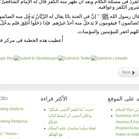
لفَردَ فى مسئلة الكلام وبعد أن ظهر منه الكفر قال له الإمام الشافعىُّ: 
رور الكفر وعواقبه.
ال رسول الله
: " إنَّ فى الجنة بابًا يقال له الرَّيَّانُ يَدخُل منه الص
لصائمون؟ فيقومون لا يَدخلُ منه أحدٌ غيرُهم. فإذا دَخَلُوا أُغلِقَ فلم يدخُل
للهم اغفر للمؤمنين والمؤمنات.
أُعطيت هذه الخطبة فى مركز فيلادلفيا فى ١٢ ءاب ٢٠١١ر 
Next
cles
د على الموقع
الأكثر قراءة
ating Guide to
"حديث "ما الفقرَ أخْشَى عليكُمْ
Summary of th
ولكنِّي أخشى أن تُبْسَطَ الدّنْيا
Seeking Religious
Journey & Asc
عليكُمْ
e
Prophet Al-Isr
قصّةُ سيِّدِنا سليمانَ عليهِ السلامُ
Juz' ^Amma -
Arabic w engli
معَ الهُدْهُدِ