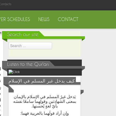
Contacts
YER SCHEDULES
NEWS
CONTACT
Search our site
Listen to the Qur'an
ا
و
كيف يدخل غير المسلم في الإسلام
ق
ث
و
يَدخل غيرُ المسلم في الإسلام بالإيمان
بمعنى الشهادتين وقولِهِما سامعًا نفسَه
و
بأيّ لغةٍ يُحسنها.
عمران 
وإن أراد قولَهما بالعربية فهما: