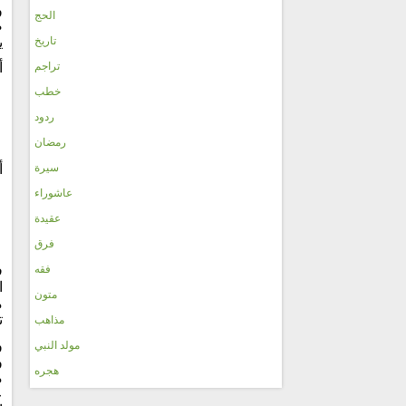
و
الحج
ص
تاريخ
ي
تراجم
أ
خطب
ردود
رمضان
سيرة
أ
عاشوراء
عقيدة
فرق
فقه
ا
متون
م
ت
مذاهب
مولد النبي
و
هجره
م
ع