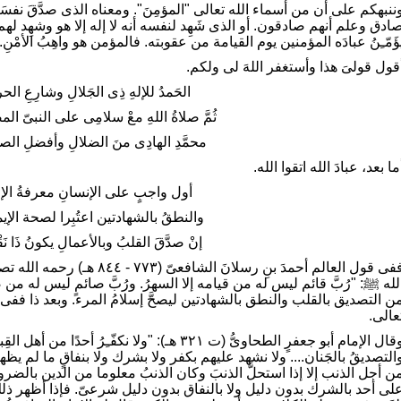
ننبهكم على أن من أسماء الله تعالى "المؤمِنَ". ومعناه الذى صدَّقَ نفسَه
ادق وعلم أنهم صادقون. أو الذى شَهِد لنفسه أنه لا إله إلا هو وشهِد ل
ؤَمّـِنُ عبادَه المؤمنين يوم القيامة من عقوبته. فالمؤمن هو واهِبُ الأمْنِ.
قول قولىَ هذا وأستغفر اللهَ لى ولكم.
الحَمدُ للإلهِ ذِى الجَلالِ وشارِعِ الح
ثُمَّ صلاةُ اللهِ معْ سلامِى على النبىّ الم
محمَّدِ الهادِى منَ الضلالِ وأفضلِ الص
ما بعد، عبادَ الله اتقوا الله.
أول واجبٍ على الإنسانِ معرفةُ الإل
والنطقُ بالشهادتين اعتُبِرا لصحة الإيما
إنْ صدَّقَ القلبُ وبالأعمالِ يكونُ ذَا ن
ففى قول العالم أحمدَ بنِ رسلان
لله ﷺ: "رُبَّ قائم ليس له من قيامه إلا السهرُ. ورُبَّ صائمٍ ليس له من صي
ن التصديق بالقلب والنطق بالشهادتين ليصحَّ إسلامُ المرء. وبعد ذا ففى 
عالى.
وقال الإمام أبو جعفرٍ الطحاوىُّ (ت ٣٢١ هـ): "ولا نكف
التصديقُ بالجَنان.... ولا نشهد عليهم بكفر ولا بشرك ولا بنفاقٍ ما لم ي
ن أجل الذنب إلا إذا استحلَّ الذنبَ وكان الذنبُ معلوما من الدين بالضرورة
لى أحد بالشرك بدون دليل ولا بالنفاق بدون دليل شرعىّ. فإذا أظهر ذلك 