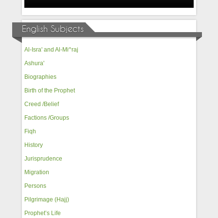
English Subjects
Al-Isra' and Al-Mi^raj
Ashura'
Biographies
Birth of the Prophet
Creed /Belief
Factions /Groups
Fiqh
History
Jurisprudence
Migration
Persons
Pilgrimage (Hajj)
Prophet’s Life