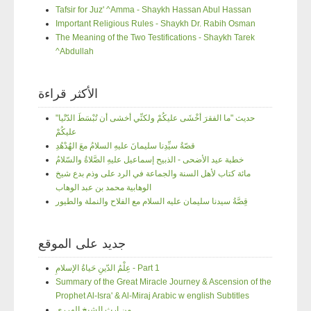
Tafsir for Juz' ^Amma - Shaykh Hassan Abul Hassan
Important Religious Rules - Shaykh Dr. Rabih Osman
The Meaning of the Two Testifications - Shaykh Tarek
^Abdullah
الأكثر قراءة
"حديث "ما الفقرَ أخْشَى عليكُمْ ولكنِّي أخشى أن تُبْسَطَ الدّنْيا
عليكُمْ
قصّةُ سيِّدِنا سليمانَ عليهِ السلامُ معَ الهُدْهُدِ
خطبة عيد الأضحى - الذبيح إسماعيل عليهِ الصَّلاةُ والسّلامُ
مائة كتاب لأهل السنة والجماعة في الرد على وذم بدع شيخ
الوهابية محمد بن عبد الوهاب
قِصَّةُ سيدنا سليمان عليه السلام مع الفلاح والنملة والطيور
جديد على الموقع
عِلْمُ الدّينِ حَياةُ الإسلامِ - Part 1
Summary of the Great Miracle Journey & Ascension of the
Prophet Al-Isra' & Al-Miraj Arabic w english Subtitles
من إرث الشيخ الهرري