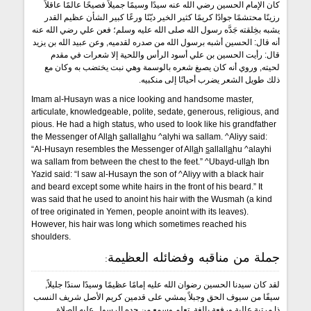
كان الإمام الحسين رضي الله عنه سيدًا وسيمًا جميلاً فصيحًا عالمًا عاقلاً
رزينًا محتشمًا جوادًا كريمًا كثير الخير ديّنًا ورعًا كبير الشأن عظيم القدر
يشبه بخِلقته جَدَّه رسول الله صلى الله عليه وسلم؛ فعن علي رضي الله عنه
أنه قال: الحسين أشبه برسول الله من صدره لقدميه, وعن عبيد الله بن يزيد
قال: رأيت الحسين بن علي أسود الرأس واللحية إلا شعرات في مقدم
لحيته, وروي أنه كان يصبغ شعره بالوسمة وهي نبت يختضب به وكان مع
ذلك طويل الشعر يضرب أحيانًا إلى منكبيه.
Imam al-Husayn was a nice looking and handsome master,
articulate, knowledgeable, polite, sedate, generous, religious, and
pious. He had a high status, who used to look like his grandfather
the Messenger of All
a
h
s
allall
a
hu ^alyhi wa sallam. ^Aliyy said:
“Al-Husayn resembles the Messenger of All
a
h
s
allall
a
hu ^alayhi
wa sallam from between the chest to the feet.” ^Ubayd-ull
a
h Ibn
Yazid said: “I saw al-Husayn the son of ^Aliyy with a black hair
and beard except some white hairs in the front of his beard.” It
was said that he used to anoint his hair with the Wusmah (a kind
of tree originated in Yemen, people anoint with its leaves).
However, his hair was long which sometimes reached his
shoulders.
جملة من مناقبه وفضائله العظيمة:
لقد كان سيدنا الحسين رضوان الله عليه إمامًا عظيمًا وسيدًا سندًا جليلاً,
سيفًا من سيوف الحق وجبلاً يمشي على قدمين كريم الأصل شريف النسب
ذا مرتبة عالية ورفعة بالغة, تعلم وسمع من جده الرسول عليه الصلاة