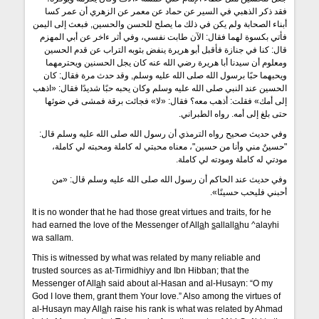
فقد ذكر الذهبي في السير عن حماد عن معمر عن الزهري أن عمر كسا
أبناء الصحابة ولم يكن في ذلك ما يصلح للحسن والحسين, فبعث إلى اليمن
فأتي بكسوة لهما فقال: الآن طابت نفسي، وفي أثر ءاخر عن أبي المهزم
قال: كنا في جنازة فأقبل أبو هريرة ينفض بثوبه التراب عن قدم الحسين
ومعلوم أن سيدنا أبا هريرة رضي الله عنه كان يجل الحسنين ويحترمهما
ويحبهما حبًا برسول الله صلى الله عليه وسلم, وقد حدث مرة فقال: كان
الحسين عند النبي صلى الله عليه وسلم وكان يحبه حبًا شديدًا فقال: «اذهب
إلى أمك» فقلت: أذهب معه؟ فقال: «لا» فجائت برقة فمشى في ضوئها
حتى بلغ إلى أمه. رواه الطبراني.
وفي حديث صحيح رواه الترمذي أن رسول الله صلى الله عليه وسلم قال:
"حسينٌ مني وأنا من حسين"، معناه محبتي له كاملة ومحبته لي كاملة،
مودتي له كاملة ومودته لي كاملة.
وفي حديث عند الحاكم أن رسول الله صلى الله عليه وسلم قال: «من
أحبني فليحب حسينًا».
It is no wonder that he had those great virtues and traits, for he
had earned the love of the Messenger of All
a
h
s
allall
a
hu ^alayhi
wa sallam.
This is witnessed by what was related by many reliable and
trusted sources as at-Tirmidhiyy and Ibn Hibban; that the
Messenger of All
a
h said about al-Hasan and al-Husayn: “O my
God I love them, grant them Your love.” Also among the virtues of
al-Husayn may All
a
h raise his rank is what was related by Ahmad