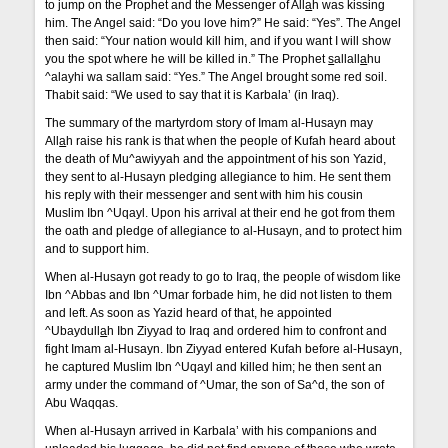
to jump on the Prophet and the Messenger of All
a
h was kissing
him. The Angel said: “Do you love him?” He said: “Yes”. The Angel
then said: “Your nation would kill him, and if you want I will show
you the spot where he will be killed in.” The Prophet
s
allall
a
hu
^alayhi wa sallam said: “Yes.” The Angel brought some red soil.
Thabit said: “We used to say that it is Karbala’ (in Iraq).
The summary of the martyrdom story of Imam al-Husayn may
All
a
h raise his rank is that when the people of Kufah heard about
the death of Mu^awiyyah and the appointment of his son Yazid,
they sent to al-Husayn pledging allegiance to him. He sent them
his reply with their messenger and sent with him his cousin
Muslim Ibn ^Uqayl. Upon his arrival at their end he got from them
the oath and pledge of allegiance to al-Husayn, and to protect him
and to support him.
When al-Husayn got ready to go to Iraq, the people of wisdom like
Ibn ^Abbas and Ibn ^Umar forbade him, he did not listen to them
and left. As soon as Yazid heard of that, he appointed
^Ubaydull
a
h Ibn Ziyyad to Iraq and ordered him to confront and
fight Imam al-Husayn. Ibn Ziyyad entered Kufah before al-Husayn,
he captured Muslim Ibn ^Uqayl and killed him; he then sent an
army under the command of ^Umar, the son of Sa^d, the son of
Abu Waqqas.
When al-Husayn arrived in Karbala’ with his companions and