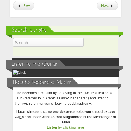
Prev
Next
Search our site
Listen to the Qur'an
How to Become a Muslim
One becomes a Muslim by believing in the Two Testifications of
Faith (referred to in Arabic as ash-Shah
a
dat
a
n) and uttering
them with the intention of leaving out blasphemy.
I bear witness that no one deserves to be worshiped except
All
a
h and I bear witness that Mu
h
ammad is the Messenger of
All
a
h
Listen by clicking here