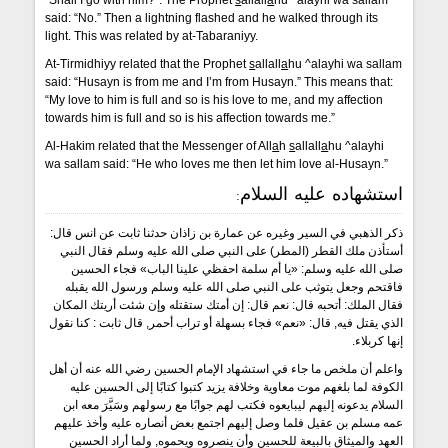
“Shall I go with him?”. The Prophet
s
allall
a
hu ^alayhi wa sallam
said: “No.” Then a lightning flashed and he walked through its
light. This was related by at-Tabaraniyy.
At-Tirmidhiyy related that the Prophet
s
allall
a
hu ^alayhi wa sallam
said: “Husayn is from me and I’m from Husayn.” This means that:
“My love to him is full and so is his love to me, and my affection
towards him is full and so is his affection towards me.”
Al-Hakim related that the Messenger of All
a
h
s
allall
a
hu ^alayhi
wa sallam said: “He who loves me then let him love al-Husayn.”
استشهاده عليه السلام:
ذكر الذهبي في السير وغيره عن عمارة بن زاذان حدثنا ثابت عن انس قال:
أستأذن ملك القطر (المطر) على النبي صلى الله عليه وسلم فقال النبي
صلى الله عليه وسلم: «يا أم سلمة احفظي علينا الباب» فجاء الحسين
فاقتحم وجعل يتوثب على النبي صلى الله عليه وسلم ورسول الله يقبله
فقال الملك: أتحبه قال: نعم قال: إن أمتك ستقتله وإن شئت أريتك المكان
الذي يقتل فيه, قال: «نعم» فجاء بسهلة أو تراب أحمر, قال ثابت : كنا نقول
إنها كربلاء.
واعلم أن ملخص ما جاء في استشهاد الإمام الحسين رضي الله عنه أن أهل
الكوفة لما بلغهم موت معاوية وخلافة يزيد كتبوا كتابًا إلى الحسين عليه
السلام يدعونه إليهم ليبايعوه فكتب لهم جوابًا مع رسولهم وسَيَّرَ معه ابن
عمه مسلم بن عقيل فلما وصل إليهم اجتمع بعض أنصاره عليه وأخذ عليهم
العهد والميثاق بالبيعة للحسين وأن ينصروه ويحموه, ولما أراد الحسين