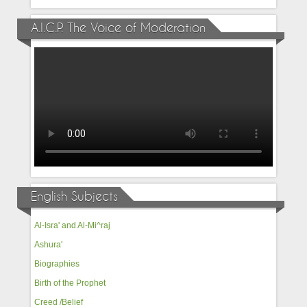
A.I.C.P. The Voice of Moderation
English Subjects
Al-Isra' and Al-Mi^raj
Ashura'
Biographies
Birth of the Prophet
Creed /Belief