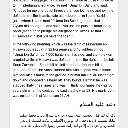
unloaded his luggage, he did not find anyone of those who wrote
to him pledging allegiance. He met ^Umar Ibn Sa^d and said:
“Choose for me one out of three; either you let me go and join the
defenders of the Islamic state at the borders, or I go to Yazid, or I
go to where I came from.” ^Umar Ibn Sa^d agreed to that. Ibn
Ziyyad did not agree, and said: “Not until he puts his hand in my
hand (meaning to pledge his allegiance to Yazid). To that al-
Husayn said: “That will never happen.”
In the following morning which was the tenth of Muharram al-
Husayn got ready with 32 horsemen and 40 fighters on foot.
^Umar Ibn Sa^d had 4,000 fighters on his side, and then the war
erupted while al-Husayn was defending from the right and the left.
Soon Zur^ah Ibn Sharik hit his left hand, another one hit his
shoulder; Sinan Ibn Anas stabbed him with a spear which made
him feel off his horse to the ground. Shumar Ibn Dhi al-Jushan got
down and chopped his head off. They found later that he was
stabbed thirty three times and was hit thirty four times, he was 56
years old when he died; some said that he was 58. His martyrdom
was on the tenth of Muharram 61 AH.
دفنه عليه السلام:
ذُكر أنه لما قتل الحسين عليه السلام جيء برأسه إلى يزيد فجعل ينكث
ثناياه بقضيب في يده فقال له أبو برزة الأسلمي: تنكث قضيبك في ثغر
الحسين, والذي لا إله إلا هو لقد رأيت شفتي رسول الله صلى الله عليه