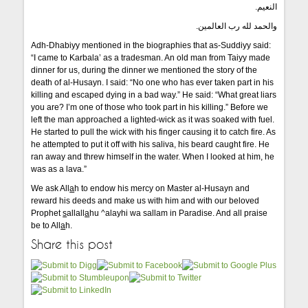
النعيم.
والحمد لله رب العالمين.
Adh-Dhabiyy mentioned in the biographies that as-Suddiyy said:
“I came to Karbala’ as a tradesman. An old man from Taiyy made
dinner for us, during the dinner we mentioned the story of the
death of al-Husayn. I said: “No one who has ever taken part in his
killing and escaped dying in a bad way.” He said: “What great liars
you are? I’m one of those who took part in his killing.” Before we
left the man approached a lighted-wick as it was soaked with fuel.
He started to pull the wick with his finger causing it to catch fire. As
he attempted to put it off with his saliva, his beard caught fire. He
ran away and threw himself in the water. When I looked at him, he
was as a lava.”
We ask All
a
h to endow his mercy on Master al-Husayn and
reward his deeds and make us with him and with our beloved
Prophet
s
allall
a
hu ^alayhi wa sallam in Paradise. And all praise
be to All
a
h.
Share this post