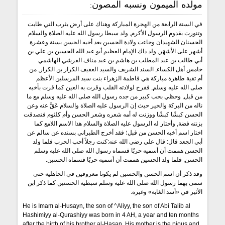
مولده الميمون ونسبه المصون:
في السنة الرابعة من الهجرة المباركة وهناك على أرض يثرب التي طابت
وتنورت بقدوم الرسول الأكرم, ولد سبطا رسول الله عليه الصلاة والسلام
الحسنان الشهيدان وجاءت ولادة الحسين بعد أخيه الحسن بسنة وعشرة
أشهر على الأشهَر, ولد ذاك الإمام العظيم أبو عبد الله الحسين بن علي بن
أبي طالب بن عبد المطلب بن هاشم بن عبد مناف القرشي الهاشمي
خامس أهل الكساء, السند الشريف والسيد العفيف الكرار بن الكرار, من
أم تقية طاهرة مباركة هي فاطمة الزهراء بنت سيد المرسلين الأعظم
صلى الله عليه وسلم, ففرح لولادته القلب وقرت به العين كما قرت بأخيه
من قبل, وحظي بحب كبير من جده رسول الله صلى الله عليه وسلم مع ما
ناله من البركة والخير حيث إن الرسول عليه الصلاة والسلام عَقَّ عنه وعن
الحسن كبشًا كبشًا ووزنت له أمه شعره وشعر الحسن وأم كلثوم فتصدقت
بزنته فضة, وأختار له الرسول عليه الصلاة والسلام هذا الاسم اللامع كما
اختار اسم أخيه الحسن من قبل؛ فقد أخرج الطبراني بسنده عن سالم عن
أبي الجعد قال: قال علي رضي الله عنه:كنت رجلاً أحب الحرب فلما ولد
الحسن هممت أن أسميه حربًا فسماه رسول الله صلى الله عليه وسلم
الحسن, فلما ولد الحسين هممت أن أسميه حربًا فسماه الحسين.
وقد ذكر أن اسم الحسن والحسين لم يكونا معروفين في الجاهلية حتى
سمى بهما رسول الله صلى الله عليه وسلم سبطيه الحسنين كما ذكر ابن
الأثير في «أسد الغابة» وغيره.
He is Imam al-Husayn, the son of ^Aliyy, the son of Abi Talib al
Hashimiyy al-Qurashiyy was born in 4 AH, a year and ten months
after the birth of his brother al-Hasan. His mother is the pious and