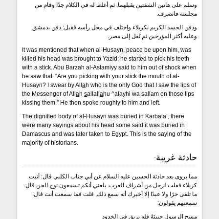
وسلم على هاتين الشفتين يقبلهما, ثم أغلظ له في الكلام جدًا وقام من
مجلسه فانصرف.
ودفن الجسد الكريم بكربلاء واختلف في محل رأسه فقيل: دفن بدمشق
وعليه أكثر المؤرخين ثم نُقل إلى مصر.
It was mentioned that when al-Husayn, peace be upon him, was
killed his head was brought to Yazid; he started to pick his teeth
with a stick. Abu Barzah al-Aslamiyy said to him out of shock when
he saw that: “Are you picking with your stick the mouth of al-
Husayn? I swear by All
a
h who is the only God that I saw the lips of
the Messenger of All
a
h
s
allall
a
hu ^alayhi wa sallam on those lips
kissing them.” He then spoke roughly to him and left.
The dignified body of al-Husayn was buried in Karbala’, there
were many sayings about his head some said it was buried in
Damascus and was later taken to Egypt. This is the saying of the
majority of historians.
حادثة غريبة:
مما يروى بعد حادثة الحسين عليه السلام عن أبي جناب الكلبي قال: أتيت
كربلاء فقلت لرجل من أشراف العرب: بلغني أنكم تسمعون نوح الجن قال:
ما تلقى حرًا ولا عبدًا إلا أخبرك أنه سمع ذلك, قلت فما سمعت أنت قال:
سمعتهم يقولون:
مسح الرسول جبينَهُ فله بريق في الخدود