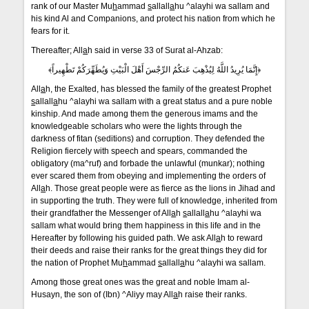
rank of our Master Mu
h
ammad
s
allall
a
hu ^alayhi wa sallam and
his kind Al and Companions, and protect his nation from which he
fears for it.
Thereafter; All
a
h said in verse 33 of Surat al-Ahzab:
﴿إِنَّمَا يُرِيدُ اللَّهُ لِيُذْهِبَ عَنكُمُ الرِّجْسَ أَهْلَ الْبَيْتِ وَيُطَهِّرَكُمْ تَطْهِيراً﴾
All
a
h, the Exalted, has blessed the family of the greatest Prophet
s
allall
a
hu ^alayhi wa sallam with a great status and a pure noble
kinship. And made among them the generous imams and the
knowledgeable scholars who were the lights through the
darkness of fitan (seditions) and corruption. They defended the
Religion fiercely with speech and spears, commanded the
obligatory (ma^ruf) and forbade the unlawful (munkar); nothing
ever scared them from obeying and implementing the orders of
All
a
h. Those great people were as fierce as the lions in Jihad and
in supporting the truth. They were full of knowledge, inherited from
their grandfather the Messenger of All
a
h
s
allall
a
hu ^alayhi wa
sallam what would bring them happiness in this life and in the
Hereafter by following his guided path. We ask All
a
h to reward
their deeds and raise their ranks for the great things they did for
the nation of Prophet Mu
h
ammad
s
allall
a
hu ^alayhi wa sallam.
Among those great ones was the great and noble Imam al-
Husayn, the son of (Ibn) ^Aliyy may All
a
h raise their ranks.