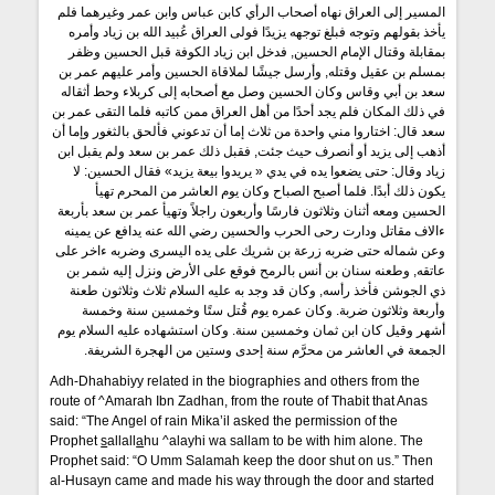
المسير إلى العراق نهاه أصحاب الرأي كابن عباس وابن عمر وغيرهما فلم
يأخذ بقولهم وتوجه فبلغ توجهه يزيدًا فولى العراق عُبيد الله بن زياد وأمره
بمقابلة وقتال الإمام الحسين, فدخل ابن زياد الكوفة قبل الحسين وظفر
بمسلم بن عقيل وقتله, وأرسل جيشًا لملاقاة الحسين وأمر عليهم عمر بن
سعد بن أبي وقاس وكان الحسين وصل مع أصحابه إلى كربلاء وحط أثقاله
في ذلك المكان فلم يجد أحدًا من أهل العراق ممن كاتبه فلما التقى عمر بن
سعد قال: اختاروا مني واحدة من ثلاث إما أن تدعوني فألحق بالثغور وإما أن
أذهب إلى يزيد أو أنصرف حيث جئت, فقبل ذلك عمر بن سعد ولم يقبل ابن
زياد وقال: حتى يضعوا يده في يدي « يريدوا بيعة يزيد» فقال الحسين: لا
يكون ذلك أبدًا. فلما أصبح الصباح وكان يوم العاشر من المحرم تهيأ
الحسين ومعه أثنان وثلاثون فارسًا وأربعون راجلاً وتهيأ عمر بن سعد بأربعة
ءالاف مقاتل ودارت رحى الحرب والحسين رضي الله عنه يدافع عن يمينه
وعن شماله حتى ضربه زرعة بن شريك على يده اليسرى وضربه ءاخر على
عاتقه, وطعنه سنان بن أنس بالرمح فوقع على الأرض ونزل إليه شمر بن
ذي الجوشن فأخذ رأسه, وكان قد وجد به عليه السلام ثلاث وثلاثون طعنة
وأربعة وثلاثون ضربة. وكان عمره يوم قُتل ستًا وخمسين سنة وخمسة
أشهر وقيل كان ابن ثمان وخمسين سنة. وكان استشهاده عليه السلام يوم
الجمعة في العاشر من محرَّم سنة إحدى وستين من الهجرة الشريفة.
Adh-Dhahabiyy related in the biographies and others from the
route of ^Amarah Ibn Zadhan, from the route of Thabit that Anas
said: “The Angel of rain Mika’il asked the permission of the
Prophet
s
allall
a
hu ^alayhi wa sallam to be with him alone. The
Prophet said: “O Umm Salamah keep the door shut on us.” Then
al-Husayn came and made his way through the door and started