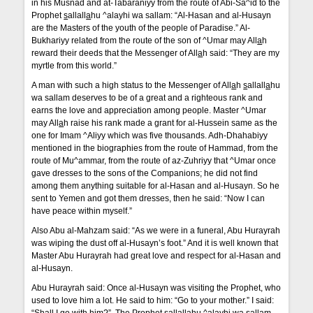
in his Musnad and at-Tabaraniyy from the route of Abi-Sa^id to the
Prophet
s
allall
a
hu ^alayhi wa sallam: “Al-Hasan and al-Husayn
are the Masters of the youth of the people of Paradise.” Al-
Bukhariyy related from the route of the son of ^Umar may All
a
h
reward their deeds that the Messenger of All
a
h said: “They are my
myrtle from this world.”
A man with such a high status to the Messenger of All
a
h
s
allall
a
hu
wa sallam deserves to be of a great and a righteous rank and
earns the love and appreciation among people. Master ^Umar
may All
a
h raise his rank made a grant for al-Hussein same as the
one for Imam ^Aliyy which was five thousands. Adh-Dhahabiyy
mentioned in the biographies from the route of Hammad, from the
route of Mu^ammar, from the route of az-Zuhriyy that ^Umar once
gave dresses to the sons of the Companions; he did not find
among them anything suitable for al-Hasan and al-Husayn. So he
sent to Yemen and got them dresses, then he said: “Now I can
have peace within myself.”
Also Abu al-Mahzam said: “As we were in a funeral, Abu Hurayrah
was wiping the dust off al-Husayn’s foot.” And it is well known that
Master Abu Hurayrah had great love and respect for al-Hasan and
al-Husayn.
Abu Hurayrah said: Once al-Husayn was visiting the Prophet, who
used to love him a lot. He said to him: “Go to your mother.” I said: