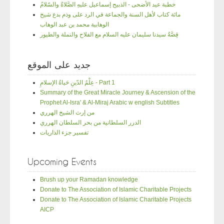
خطبة عيد الأضحى - الذبيح إسماعيل عليهِ الصَّلاةُ والسّلامُ
مائة كتاب لأهل السنة والجماعة في الرد على وذم بدع شيخ
الوهابية محمد بن عبد الوهاب
قِصَّةُ سيدنا سليمان عليه السلام مع الفلاح والنملة والطيور
جديد على الموقع
عِلْمُ الدّينِ حَياةُ الإسلامِ - Part 1
Summary of the Great Miracle Journey & Ascension of the
Prophet Al-Isra' & Al-Miraj Arabic w english Subtitles
من إرث الشيخ الهرري
الدرر السلطانية من بحر السلطان الهرري
تفسير جزء الذاريات
Upcoming Events
Brush up your Ramadan knowledge
Donate to The Association of Islamic Charitable Projects
Donate to The Association of Islamic Charitable Projects
AICP