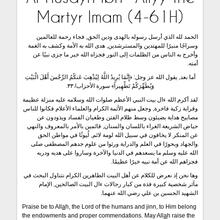
Martyr Imam (4-61H)
الحمد لله الذي أرسل رسوله بالهدى ودين الحق, فجاء رحمة للعالمين
وسراجًا منيرًا للمهتدين والمسترشدين, هدى الله به الأمة وكشف به الغمة
وأخرج به الناس من الظلمات إلى النور فجزاه الله خير ما جزى نبيًا عن
أمته.
أما بعد, يقول الله عز وجل: ﴿إِنَّمَا يُرِيدُ اللَّهُ لِيُذْهِبَ عَنكُمُ الرِّجْسَ أَهْلَ الْبَيْتِ
وَيُطَهِّرَكُمْ تَطْهِيراً﴾ سورة الأحزاب/ ۳۳.
لقد أكرم الله ءال بيت النبي الأعظم صلوات الله وسلامه عليه منزلة عظيمة
وقرابة زكية فاخرة, وجعل منهم الأئمة الكرام والعلماء الأعلام فكانوا للناس
مصابيح هداية يضيئون وسط ظلام الفتن وطغيان الفساد ويذودون عن
حياض الشريعة الغراء باللسان والسنان, قائمين بالأمر بالمعروف والنهي
عن المنكر لا يخافون في سبيل الله لومة لائم, لُيوثًا في مواطن الحق
والجهاد وبحورًا في العلم والدراية ورثوا من علوم جدهم المصطفى صلى
الله عليه وسلم ما يسعدهم في الدنيا والآخرة وساروا على هديه ودربه
فجزاهم الله عن أمة نبيه خيرًا عظيمًا.
وها نحن إذ نعرض للكلام عن أهل البيت الطاهرين الكرام نتناول البحث في
مآثر شخصية كبيرة فذة من كبار رجالات ءال البيت الصالحين, الإمام
الشهيد الحسين بن علي رضي الله عنهما.
Praise be to All
a
h, the Lord of the humans and jinn, to Him belong
the endowments and proper commendations. May All
a
h raise the