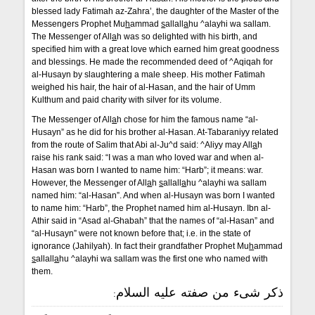
blessed lady Fatimah az-Zahra’, the daughter of the Master of the
Messengers Prophet Mu
h
ammad
s
allall
a
hu ^alayhi wa sallam.
The Messenger of All
a
h was so delighted with his birth, and
specified him with a great love which earned him great goodness
and blessings. He made the recommended deed of ^Aqiqah for
al-Husayn by slaughtering a male sheep. His mother Fatimah
weighed his hair, the hair of al-Hasan, and the hair of Umm
Kulthum and paid charity with silver for its volume.
The Messenger of All
a
h chose for him the famous name “al-
Husayn” as he did for his brother al-Hasan. At-Tabaraniyy related
from the route of Salim that Abi al-Ju^d said: ^Aliyy may All
a
h
raise his rank said: “I was a man who loved war and when al-
Hasan was born I wanted to name him: “Harb”; it means: war.
However, the Messenger of All
a
h
s
allall
a
hu ^alayhi wa sallam
named him: “al-Hasan”. And when al-Husayn was born I wanted
to name him: “Harb”, the Prophet named him al-Husayn. Ibn al-
Athir said in “Asad al-Ghabah” that the names of “al-Hasan” and
“al-Husayn” were not known before that; i.e. in the state of
ignorance (Jahilyah). In fact their grandfather Prophet Mu
h
ammad
s
allall
a
hu ^alayhi wa sallam was the first one who named with
them.
ذكر شىء من صفته عليه السلام: