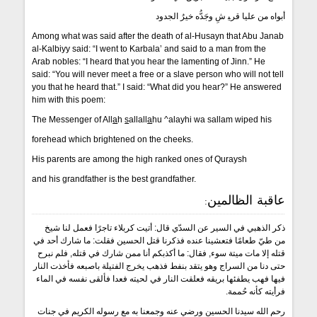
أبواه من عليا قرﻴ شِ وجَدُّه خيرُ الجدود
Among what was said after the death of al-Husayn that Abu Janab
al-Kalbiyy said: “I went to Karbala’ and said to a man from the
Arab nobles: “I heard that you hear the lamenting of Jinn.” He
said: “You will never meet a free or a slave person who will not tell
you that he heard that.” I said: “What did you hear?” He answered
him with this poem:
The Messenger of All
a
h
s
allall
a
hu ^alayhi wa sallam wiped his
forehead which brightened on the cheeks.
His parents are among the high ranked ones of Quraysh
and his grandfather is the best grandfather.
عاقبة الظالمين:
ذكر الذهبي في السير عن السدّي قال: أتيت كربلاء تاجرًا فعمل لنا شيخ
من طيّ طعامًا فتعشينا عنده فذكرنا قتل الحسين فقلت: ما شارك أحد في
قتله إلا مات ميتة سوء, فقال: ما أكذبكم أنا ممن شارك في قتله, فلم نبرح
حتى دنا من السراج وهو يتقد بنفط فذهب يخرج الفتيلة باصبعه فأخذت النار
فيها فهب يطفئها بريقه فعلقت النار في لحيته فعدا فألقى نفسه في الماء
فرأيته كأنه حُممة.
رحم الله سيدنا الحسين ورضي عنه وجمعنا به مع رسوله الكريم في جنات