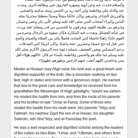
والسلام فحدث عنه وعن أبويه وصهره الفاروق عمر وطائفة أخرى, وحدث
عنه والداه علي وفاطمة وابن أخيه زيد بن الحسن وبنته سكينة والشعبي
والفرزدق الشاعر وغيرهم, وكان عالمًا مبجلاً وسيدًا معظمًا محترمًا يجله
الناس وكبراء أصحاب النبي صلى الله عليه وسلم كأبي بكر وعمر وعثمان
وغيرهم من طليعة القوم, ويعرفون ما للحسين من قدر ومقام؛ فقد وردت
في شأنه الفضائل وتعددت فيه المكارم فكان صفوة من الرجال وخيرة من
القوم عابدًا زاهدًا خاشعًا كثير العبادة, فاضلاً يكثر من الصلاة والصيام والحج
حتى قيل إنه حج خمسًا وعشرين حجة ماشيًا, وكان كريمًا كثير الصدقات
يرحم المسكين ويعين الضعيف, شملته دعوة جده الرسول الأكرم صلى الله
عليه وسلم لما جلله هو والحسن وفاطمة بكساء ثم قال: «اللهم هؤلاء أهل
بيتي وخاصتي اللهم أذهب عنهم الرجس وطهرهم تطهيرًا».
Master al-Husayn may All
a
h raise his rank was a great Imam and
dignified supporter of the truth, like a mountain walking on two
feet, high in status and honor with a generous origin. He earned
that due to the great care and knowledge he received from his
grandfather the Messenger of All
a
h
s
allall
a
hu ^alayhi wa sallam.
He related the hadith from him, and from the route of his parents
and his brother-in-law ^Umar al-Faruq. Some of those who
related the hadith from his route were: His parents ^Aliyy and
Fatimah, his nephew Zayd the son of al-Hasan, his daughter
Sakinah, ash-Sha^biyy, and al-Farazdaq the poet.
He was a well respected and dignified scholar among the leaders
of the nation as Abu-Bakr, ^Umar, and ^Uthman; and others from