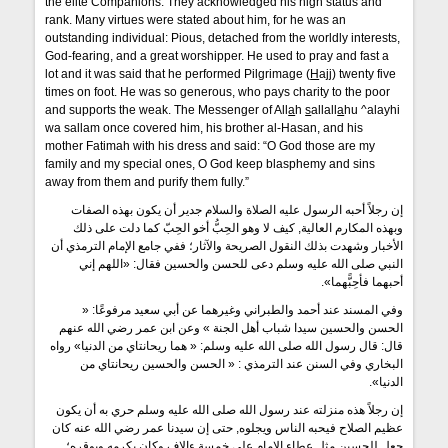
the elite Companions. They acknowledged his high status and
rank. Many virtues were stated about him, for he was an
outstanding individual: Pious, detached from the worldly interests,
God-fearing, and a great worshipper. He used to pray and fast a
lot and it was said that he performed Pilgrimage (
H
ajj) twenty five
times on foot. He was so generous, who pays charity to the poor
and supports the weak. The Messenger of All
a
h
s
allall
a
hu ^alayhi
wa sallam once covered him, his brother al-Hasan, and his
mother Fatimah with his dress and said: “O God those are my
family and my special ones, O God keep blasphemy and sins
away from them and purify them fully.”
إن رجلاً أحبه الرسول عليه الصلاة والسلام جدير أن يكون بهذه الصفات
وبهذه المكارم العالية, كيف لا وهو الحِبُّ أخو الحِبّ كما دلت على ذلك
الأخبار وشهدت بذلك النقول الصريحة والآثار؛ ففي جامع الإمام الترمذي أن
النبي صلى الله عليه وسلم دعى للحسن والحسين فقال: «اللهم إني
أحبهما فأحِبًّهما».
وفي المسند عند أحمد والطبراني وغيرهما عن أبي سعيد مرفوعًا: «
الحسن والحسين سيدا شباب أهل الجنة » وعن ابن عمر رضي الله عنهم
قال: قال رسول الله صلى الله عليه وسلم: « هما ريحانتاي من الدنيا» رواه
البخاري وفي السنن عند الترمذي : « الحسن والحسين ريحانتاي من
الدنيا».
إن رجلاً هذه منزلته عند رسول الله صلى الله عليه وسلم حري به أن يكون
عظيم الصلاح فيحبه الناس ويجلوه, حتى إن سيدنا عمر رضي الله عنه كان
جعل للحسين مثل عطاء الإمام علي خمسة ءالاف وكان يكرمه ويوقره؛