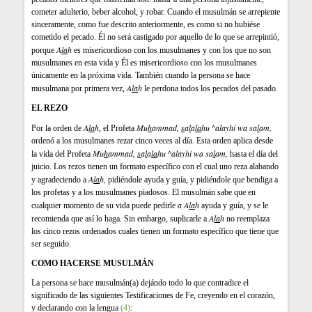
cometer adulterio, beber alcohol, y robar. Cuando el musulmán se arrepiente
sinceramente, como fue descrito anteriormente, es como si no hubiése
cometido el pecado. Él no será castigado por aquello de lo que se arrepintió,
A
la
h
porque
es misericordioso con los musulmanes y con los que no son
musulmanes en esta vida y Él es misericordioso con los musulmanes
únicamente en la próxima vida. También cuando la persona se hace
A
la
h
musulmana por primera vez,
le perdona todos los pecados del pasado.
EL REZO
A
la
h
Mu
h
ammad,
s
a
l
a
la
hu ^alayhi wa sa
l
am,
Por la orden de
, el Profeta
ordenó a los musulmanes rezar cinco veces al día. Esta orden aplica desde
Mu
h
ammad,
s
a
l
a
la
hu ^alayhi wa sa
l
am,
la vida del Profeta
hasta el día del
juicio. Los rezos tienen un formato específico con el cual uno reza alabando
A
la
h
,
y agradeciendo a
pidiéndole ayuda y guía, y pidiéndole que bendiga a
los profetas y a los musulmanes piadosos. El musulmán sabe que en
a A
la
h
cualquier momento de su vida puede pedirle
ayuda y guía, y se le
A
la
h
recomienda que así lo haga. Sin embargo, suplicarle a
no reemplaza
los cinco rezos ordenados cuales tienen un formato específico que tiene que
ser seguido.
COMO HACERSE MUSULMÁN
La persona se hace musulmán(a) dejándo todo lo que contradice el
significado de las siguientes Testificaciones de Fe, creyendo en el corazón,
y declarando con la lengua
(4)
: