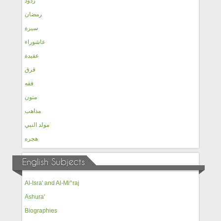
ردود
رمضان
سيرة
عاشوراء
عقيدة
فرق
فقه
متون
مذاهب
مولد النبي
هجره
English Subjects
Al-Isra' and Al-Mi^raj
Ashura'
Biographies