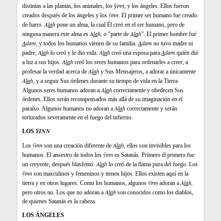
inn
distintas a las plantas, los animales, los ŷ
, y los ángeles. Ellos fueron
ŷinn
creados después de los ángeles y los
. El primer ser humano fue creado
A
la
h
de barro.
pone un alma, la cual Él creó en el ser humano, pero de
A
la
h,
A
la
h
ninguna manera este alma es
o "parte de
”. El primer hombre fué
A
dam
A
dam
, y todos los humanos vienen de su familia.
no tuvo madre ni
A
la
h
A
la
h
A
dam
padre;
lo creó y le dio vida.
creó una esposa para
quién dió
A
la
h
a luz a sus hijos.
creó los seres humanos para ordenarles a creer, a
A
la
h
profesar la verdad acerca de
y Sus Mensajeros, a adorar a únicamente
A
la
h
, y a seguir Sus órdenes durante su tiempo de vida en la Tierra.
A
la
h
Algunos seres humanos adoran a
correctamente y obedecen Sus
órdenes. Ellos serán recompensados más allá de su imaginación en el
A
la
h
paraíso. Algunos humanos no adoran a
correctamente y serán
torturados severamente en el fuego del infierno.
ŶINN
LOS
ŷinn
A
la
h
Los
son una creación diferente de
, ellos son invisibles para los
ŷinn
humanos. El ansestro de todos los
es Satanás. Primero él primero fue
A
la
h
un creyente, después blasfemó.
lo creó de la flama pura del fuego. Los
ŷinn
son masculinos y femeninos y tienen hijos. Ellos existen aquí en la
ŷinn
A
la
h
,
tierra y en otros lugares. Como los humanos, algunos
adoran a
A
la
h
pero otros no. Los que no adoran a
son conocidos como los diablos,
de quienes Satanás es la cabeza.
LOS ÁNGELES