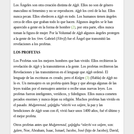
A
la
h.
Los Ángeles son otra creación distinta de
Ellos no son de género
A
la
h
masculino ni femenino y no se reproducen.
los creó de la luz. Ellos
.
A
la
h
nunca pecan
Ellos obedecen a
en todo. Los humanos tienen ángeles
cerca de ellos que graban todo lo que hacen. Algunos ángeles se le han
aparecido a gente en la forma de hombre
(2)
, por otra parte, ellos nunca
A
la
h
toman la figura de mujer. Por la Voluntad de
algunos ángeles protegen
ŷinn
.
Ŷibr
i
l
a la gente de los
Gabriel (
) fue el Ángel que transmitió las
revelaciones a los profetas.
LOS PROFETAS
Los Profetas son los mejores hombres que han vivido. Ellos recibieron la
A
la
h
revelación de
y la transmitieron a la gente. Los profetas recibieron las
A
la
h
Revelaciones y las transmitieron en el lenguaje que
ordenó. El
Kal
a
m
A
la
h
lenguaje de las escrituras es creado, pero el
(3)
(Habla) de
no
lo es. Un mensajero es un profeta quien llega y que abroga algunas de las
leyes traídas por el mensajero anterior o recibe unas nuevas leyes. Los
profetas fueron inteligentes, verídicos, y fidedignos. Ellos nunca cometen
pecados enormes y nunca dejan su religión. Muchos profetas han vivido en
Mu
h
ammad,
s
a
l
a
la
hu ^alayhi wa sa
l
am
el pasado.
, la paz y las
A
la
h
bendiciones de
sean con él, vivió hace unos 1400 años, fué el último y
el mejor profeta.
Mu
h
ammad,
s
a
l
a
la
hu ^alayhi wa sa
l
am
Otros profetas antes que
, son:
A
dam
, Noe, Abraham, Isaac, Ismael, Jacobo, José (hijo de Jacobo), David,