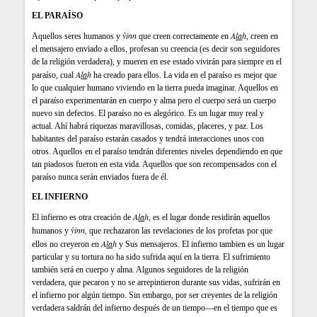
EL PARAÍSO
ŷinn
A
la
h
Aquellos seres humanos y
que creen correctamente en
, creen en
el mensajero enviado a ellos, profesan su creencia (es decir son seguidores
de la religión verdadera), y mueren en ese estado vivirán para siempre en el
A
la
h
paraíso, cual
ha creado para ellos. La vida en el paraíso es mejor que
lo que cualquier humano viviendo en la tierra pueda imaginar. Aquellos en
el paraíso experimentarán en cuerpo y alma pero el cuerpo será un cuerpo
nuevo sin defectos. El paraíso no es alegórico. Es un lugar muy real y
actual. Ahí habrá riquezas maravillosas, comidas, placeres, y paz. Los
habitantes del paraíso estarán casados y tendrá interacciones unos con
otros. Aquellos en el paraíso tendrán diferentes niveles dependiendo en que
tan piadosos fueron en esta vida. Aquellos que son recompensados con el
paraíso nunca serán enviados fuera de él.
EL INFIERNO
A
la
h
El infierno es otra creación de
, es el lugar donde residirán aquellos
ŷinn
,
humanos y
que rechazaron las revelaciones de los profetas por que
A
la
h
ellos no creyeron en
y Sus mensajeros. El infierno tambien es un lugar
particular y su tortura no ha sido sufrida aquí en la tierra. El sufrimiento
también será en cuerpo y alma. Algunos seguidores de la religión
verdadera, que pecaron y no se arrepintieron durante sus vidas, sufrirán en
el infierno por algún tiempo. Sin embargo, por ser creyentes de la religión
verdadera saldrán del infierno después de un tiempo—en el tiempo que es