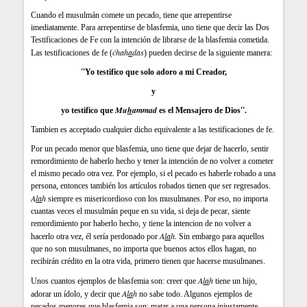
Cuando el musulmán comete un pecado, tiene que arrepentirse
imediatamente. Para arrepentirse de blasfemia, uno tiene que decir las Dos
Testificaciones de Fe con la intención de librarse de la blasfemia cometida.
ċhah
a
das
Las testificaciones de fe (
) pueden decirse de la siguiente manera:
''Yo testifico que solo adoro a mi Creador,
y
Mu
h
ammad
yo testifico que
es el Mensajero de Dios''.
Tambien es acceptado cualquier dicho equivalente a las testificaciones de fe.
Por un pecado menor que blasfemia, uno tiene que dejar de hacerlo, sentir
remordimiento de haberlo hecho y tener la intención de no volver a cometer
el mismo pecado otra vez. Por ejemplo, si el pecado es haberle robado a una
persona, entonces también los artículos robados tienen que ser regresados.
A
la
h
siempre es misericordioso con los musulmanes. Por eso, no importa
cuantas veces el musulmán peque en su vida, si deja de pecar, siente
remordimiento por haberlo hecho, y tiene la intencion de no volver a
A
la
h
.
hacerlo otra vez, él sería perdonado por
Sin embargo para aquellos
que no son musulmanes, no importa que buenos actos ellos hagan, no
recibirán crédito en la otra vida, primero tienen que hacerse musulmanes.
A
la
h
Unos cuantos ejemplos de blasfemia son: creer que
tiene un hijo,
A
la
h
adorar un ídolo, y decir que
no sabe todo. Algunos ejemplos de
pecados menores que blasfemia son: matar a una persona injustamente,