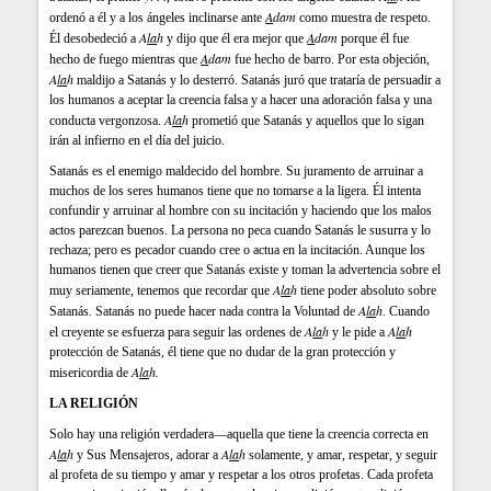
A
dam
ordenó a él y a los ángeles inclinarse ante
como muestra de respeto.
A
la
h
A
dam
Él desobedeció a
y dijo que él era mejor que
porque él fue
A
dam
hecho de fuego mientras que
fue hecho de barro. Por esta objeción,
A
la
h
maldijo a Satanás y lo desterró. Satanás juró que trataría de persuadir a
los humanos a aceptar la creencia falsa y a hacer una adoración falsa y una
A
la
h
conducta vergonzosa.
prometió que Satanás y aquellos que lo sigan
irán al infierno en el día del juicio.
Satanás es el enemigo maldecido del hombre. Su juramento de arruinar a
muchos de los seres humanos tiene que no tomarse a la ligera. Él intenta
confundir y arruinar al hombre con su incitación y haciendo que los malos
actos parezcan buenos. La persona no peca cuando Satanás le susurra y lo
rechaza; pero es pecador cuando cree o actua en la incitación. Aunque los
humanos tienen que creer que Satanás existe y toman la advertencia sobre el
A
la
h
muy seriamente, tenemos que recordar que
tiene poder absoluto sobre
A
la
h
Satanás. Satanás no puede hacer nada contra la Voluntad de
. Cuando
A
la
h
A
la
h
el creyente se esfuerza para seguir las ordenes de
y le pide a
protección de Satanás, él tiene que no dudar de la gran protección y
A
la
h
.
misericordia de
LA RELIGIÓN
Solo hay una religión verdadera—aquella que tiene la creencia correcta en
A
la
h
A
la
h
y Sus Mensajeros, adorar a
solamente, y amar, respetar, y seguir
al profeta de su tiempo y amar y respetar a los otros profetas. Cada profeta