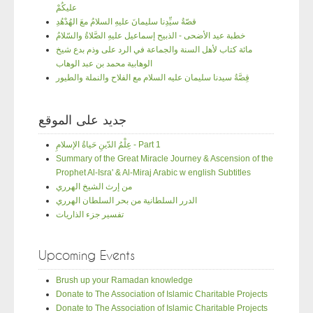
عليكُمْ
قصّةُ سيِّدِنا سليمانَ عليهِ السلامُ معَ الهُدْهُدِ
خطبة عيد الأضحى - الذبيح إسماعيل عليهِ الصَّلاةُ والسّلامُ
مائة كتاب لأهل السنة والجماعة في الرد على وذم بدع شيخ
الوهابية محمد بن عبد الوهاب
قِصَّةُ سيدنا سليمان عليه السلام مع الفلاح والنملة والطيور
جديد على الموقع
عِلْمُ الدّينِ حَياةُ الإسلامِ - Part 1
Summary of the Great Miracle Journey & Ascension of the
Prophet Al-Isra' & Al-Miraj Arabic w english Subtitles
من إرث الشيخ الهرري
الدرر السلطانية من بحر السلطان الهرري
تفسير جزء الذاريات
Upcoming Events
Brush up your Ramadan knowledge
Donate to The Association of Islamic Charitable Projects
Donate to The Association of Islamic Charitable Projects