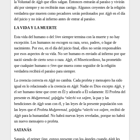
A
la
h
la Voluntad de
que ellos salgan. Entonces entrarán al paraíso y vivirán
ahí por siempre y no recibirán mas castigo. Algunos creyentes de la religión
A
la
h
verdadera que mueren como pecadores serán perdonados por
en el día
del juicio y no irán al infierno antes de entrar al paraíso.
LA VIDA Y LA MUERTE
ŷinn
Esta vida del humano o del
siempre termina con la muerte y no hay
excepción. Los humanos no escogen su raza, sexo, padres, o lugar de
nacimiento. Por eso, en el día del juicio final, ellos no serán responsables
por esos aspectos de su vida. No ser humano es enviado al infierno por que
A
la
h
nació siendo de cierto sexo o raza.
, el Misericordioso, ha prometido
ŷinn
que cualquier humano o
que muera como seguidor de la religión
verdadera recibirá el paraíso para siempre.
A
la
h
La creencia correcta en
no cambia. Cada profeta y mensajero ha sido
A
la
h
A
la
h
igual en lo relacionado a la creencia en
: Nadie es Dios excepto
, y
el ser humano tiene que creer en Él y adorarlo a Él solamente. El Profeta del
Mu
h
ammad,
s
a
l
a
la
hu ^alayhi wa sa
l
am
presente es
, la paz y las
A
la
h
bendiciones de
sean con él, y las leyes de la presente populación son
Mu
h
ammad,
s
a
l
a
la
hu ^alayhi wa sa
l
am
las leyes que el Profeta
, recibió de
A
la
h
para la humanidad. No habrá nuevas leyes reveladas, porque no habrá
un nuevo mensajero o profeta.
SATANÁS
ŷinn
A
la
h
Satanás, el primer
, estuvo presente con los ángeles cuando
les