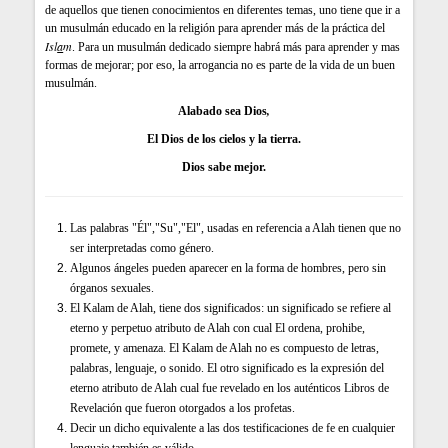
de aquellos que tienen conocimientos en diferentes temas, uno tiene que ir a
un musulmán educado en la religión para aprender más de la práctica del
Isl
a
m
. Para un musulmán dedicado siempre habrá más para aprender y mas
formas de mejorar; por eso, la arrogancia no es parte de la vida de un buen
musulmán.
,
Alabado sea Dios
El Dios de los cielos y la tierra.
Dios sabe mejor.
Las palabras "Él","Su","El", usadas en referencia a Alah tienen que no
ser interpretadas como género.
Algunos ángeles pueden aparecer en la forma de hombres, pero sin
órganos sexuales.
El Kalam de Alah, tiene dos significados: un significado se refiere al
eterno y perpetuo atributo de Alah con cual El ordena, prohibe,
promete, y amenaza. El Kalam de Alah no es compuesto de letras,
palabras, lenguaje, o sonido. El otro significado es la expresión del
eterno atributo de Alah cual fue revelado en los auténticos Libros de
Revelación que fueron otorgados a los profetas.
Decir un dicho equivalente a las dos testificaciones de fe en cualquier