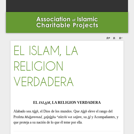
EL ISLAM, LA
RELIGION
VERDADERA
ISL
A
M
EL
,
LA RELIGION VERDADERA
A
la
h
A
la
h
Alabado sea
, el Dios de los mundos. Que
eleve el rango del
Mu
h
ammad,
s
a
l
a
la
hu ^alayhi wa sa
l
am
A
l
Profeta
, su
y Acompañantes, y
que proteja a su nación de lo que él teme por ella.