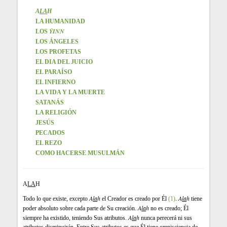
A
LA
H
LA HUMANIDAD
ŶINN
LOS
LOS ÁNGELES
LOS PROFETAS
EL DIA DEL JUICIO
EL PARAÍSO
EL INFIERNO
LA VIDA Y LA MUERTE
SATANÁS
LA RELIGIÓN
JESÚS
PECADOS
EL REZO
COMO HACERSE MUSULMÁN
A
LA
H
A
la
h
A
la
h
Todo lo que existe, excepto
el Creador es creado por Él
(1)
.
tiene
A
la
h
poder absoluto sobre cada parte de Su creación.
no es creado; Él
A
la
h
siempre ha existido, teniendo Sus atributos.
nunca perecerá ni sus