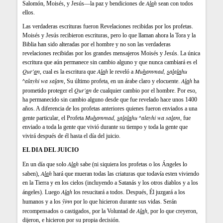
A
la
h
Salomón, Moisés, y Jesús—la paz y bendiciones de
sean con todos
ellos.
Las verdaderas escrituras fueron Revelaciones recibidas por los profetas.
Moisés y Jesús recibieron escrituras, pero lo que llaman ahora la Tora y la
Biblia han sido alteradas por el hombre y no son las verdaderas
revelaciones recibidas por los grandes mensajeros Moisés y Jesús. La única
escritura que aún permanece sin cambio alguno y que nunca cambiará es el
Q
ur'
a
n
A
la
h
Mu
h
ammad,
s
a
l
a
la
hu
, cual es la escritura que
le reveló a
^alayhi wa sa
l
am
A
la
h
, Su último profeta, en un árabe claro y elocuente.
ha
Q
ur'
a
n
prometido proteger el
de cualquier cambio por el hombre. Por eso,
ha permanecido sin cambio alguno desde que fue revelado hace unos 1400
años. A diferencia de los profetas anteriores quienes fueron enviados a una
Mu
h
ammad,
s
a
l
a
la
hu ^alayhi wa sa
l
am
gente particular, el Profeta
, fue
enviado a toda la gente que vivió durante su tiempo y toda la gente que
vivirá después de él hasta el día del juicio.
EL DIA DEL JUICIO
A
la
h
En un día que solo
sabe (ni siquiera los profetas o los Ángeles lo
A
la
h
saben),
hará que mueran todas las criaturas que todavía esten viviendo
en la Tierra y en los cielos (incluyendo a Satanás y los otros diablos y a los
A
la
h
ángeles). Luego
los resucitará a todos. Después, Él juzgará a los
ŷinn
humanos y a los
por lo que hicieron durante sus vidas. Serán
A
la
h
recompensados o castigados, por la Voluntad de
, por lo que creyeron,
dijeron, e hicieron por su propia decisión.