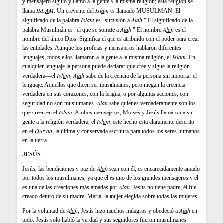
y mensajero siguió y llamó a la gente a la misma religión; esta religión se
ISL
A
M
Isl
a
m
llama
. Un creyente del
es llamado MUSULMAN. El
Isl
a
m
A
la
h
significado de la palabra
es "sumisión a
".El significado de la
A
la
h
A
la
h
palabra Musulmán es "el que se somete a
".El nombre
es el
nombre del único Dios. Significa el que es atribuido con el poder para crear
las entidades. Aunque los profetas y mensajeros hablaron diferentes
Isl
a
m
lenguajes, todos ellos llamaron a la gente a la misma religión, el
. En
cualquier lenguaje la persona puede declarar que cree y sigue la religión
Isl
a
m
A
la
h
verdadera—el
,
sabe de la creencia de la persona sin importar el
lenguaje. Aquellos que dicen ser musulmanes, pero niegan la creencia
verdadera en sus corazones, con la lengua, o por algunas acciones, con
A
la
h
seguridad no son musulmanes.
sabe quienes verdaderamente son los
Isl
a
m
que creen en el
. Ambos mensajeros, Moisés y Jesús llamaron a su
Isl
a
m
gente a la religión verdadera, el
, este hecho esta claramente descrito
Q
ur'
a
n
en el
, la última y conservada escritura para todos los seres humanos
en la tierra.
JESÚS
A
la
h
Jesús, las bendiciones y paz de
sean con él, es encarecidamente amado
por todos los musulmanes, ya que él es uno de los grandes mensajeros y él
A
la
h
es una de las creaciones más amadas por
. Jesús no tiene padre; él fue
creado dentro de su madre, María, la mujer elegida sobre todas las mujeres.
A
la
h
A
la
h
Por la voluntad de
, Jesús hizo muchos milagros y obedeció a
en
todo. Jesús solo habló la verdad y sus seguidores fueron musulmanes.