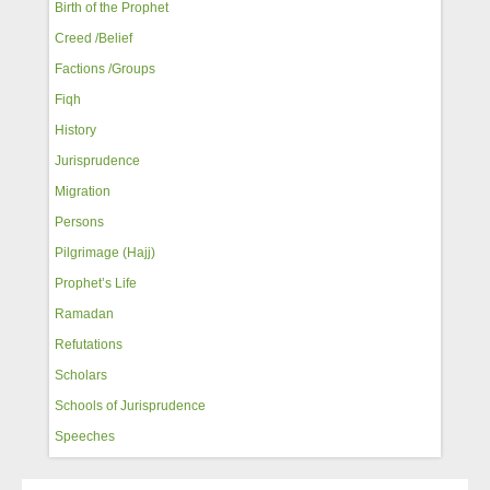
Birth of the Prophet
Creed /Belief
Factions /Groups
Fiqh
History
Jurisprudence
Migration
Persons
Pilgrimage (Hajj)
Prophet’s Life
Ramadan
Refutations
Scholars
Schools of Jurisprudence
Speeches