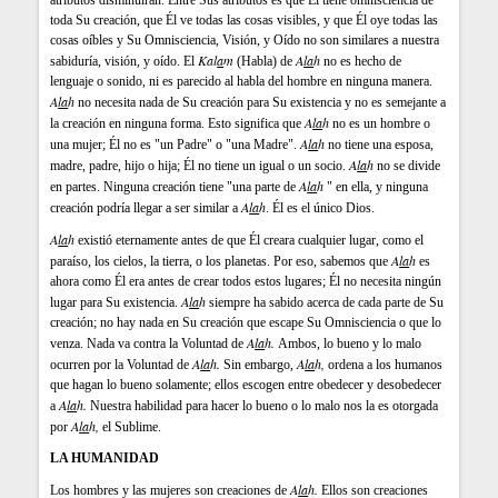
atributos disminuirán. Entre Sus atributos es que Él tiene omnisciencia de
toda Su creación, que Él ve todas las cosas visibles, y que Él oye todas las
cosas oíbles y Su Omnisciencia, Visión, y Oído no son similares a nuestra
Kal
a
m
A
la
h
sabiduría, visión, y oído. El
(Habla) de
no es hecho de
lenguaje o sonido, ni es parecido al habla del hombre en ninguna manera.
A
la
h
no necesita nada de Su creación para Su existencia y no es semejante a
A
la
h
la creación en ninguna forma. Esto significa que
no es un hombre o
A
la
h
una mujer; Él no es "un Padre" o "una Madre".
no tiene una esposa,
A
la
h
madre, padre, hijo o hija; Él no tiene un igual o un socio.
no se divide
A
la
h
en partes. Ninguna creación tiene "una parte de
" en ella, y ninguna
A
la
h
creación podría llegar a ser similar a
. Él es el único Dios.
A
la
h
existió eternamente antes de que Él creara cualquier lugar, como el
A
la
h
paraíso, los cielos, la tierra, o los planetas. Por eso, sabemos que
es
ahora como Él era antes de crear todos estos lugares; Él no necesita ningún
A
la
h
lugar para Su existencia.
siempre ha sabido acerca de cada parte de Su
creación; no hay nada en Su creación que escape Su Omnisciencia o que lo
A
la
h
.
venza. Nada va contra la Voluntad de
Ambos, lo bueno y lo malo
A
la
h
.
A
la
h
,
ocurren por la Voluntad de
Sin embargo,
ordena a los humanos
que hagan lo bueno solamente; ellos escogen entre obedecer y desobedecer
A
la
h
.
a
Nuestra habilidad para hacer lo bueno o lo malo nos la es otorgada
A
la
h
,
por
el Sublime.
LA HUMANIDAD
A
la
h
.
Los hombres y las mujeres son creaciones de
Ellos son creaciones