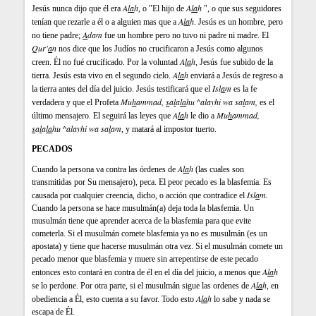
A
la
h
A
la
h
Jesús nunca dijo que él era
, o "El hijo de
", o que sus seguidores
A
la
h
tenían que rezarle a él o a alguien mas que a
. Jesús es un hombre, pero
A
dam
no tiene padre;
fue un hombre pero no tuvo ni padre ni madre. El
Q
ur'
a
n
nos dice que los Judíos no crucificaron a Jesús como algunos
A
la
h
creen. Él no fué crucificado. Por la voluntad
, Jesús fue subido de la
A
la
h
tierra. Jesús esta vivo en el segundo cielo.
enviará a Jesús de regreso a
Isl
a
m
la tierra antes del día del juicio. Jesús testificará que el
es la fe
Mu
h
ammad,
s
a
l
a
la
hu ^alayhi wa sa
l
am,
verdadera y que el Profeta
es el
A
la
h
Mu
h
ammad,
último mensajero. El seguirá las leyes que
le dio a
s
a
l
a
la
hu ^alayhi wa sa
l
am
, y matará al impostor tuerto.
PECADOS
A
la
h
Cuando la persona va contra las órdenes de
(las cuales son
transmitidas por Su mensajero), peca. El peor pecado es la blasfemia. Es
Isl
a
m.
causada por cualquier creencia, dicho, o acción que contradice el
Cuando la persona se hace musulmán(a) deja toda la blasfemia. Un
musulmán tiene que aprender acerca de la blasfemia para que evite
cometerla. Si el musulmán comete blasfemia ya no es musulmán (es un
apostata) y tiene que hacerse musulmán otra vez. Si el musulmán comete un
pecado menor que blasfemia y muere sin arrepentirse de este pecado
A
la
h
entonces esto contará en contra de él en el día del juicio, a menos que
A
la
h
se lo perdone. Por otra parte, si el musulmán sigue las ordenes de
, en
A
la
h
obediencia a Él, esto cuenta a su favor. Todo esto
lo sabe y nada se
escapa de Él.