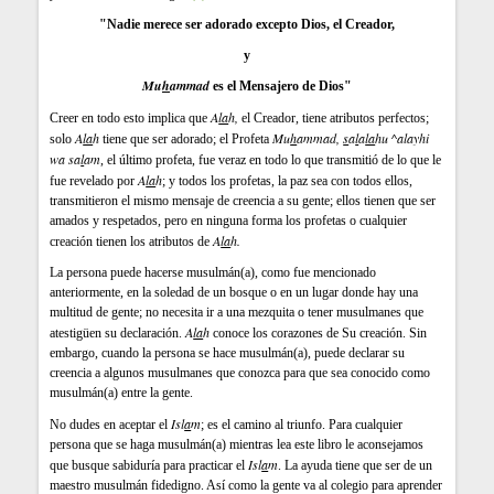
"Nadie merece ser adorado excepto
Dios, el Creador,
y
Mu
h
ammad
es el Mensajero de Dios"
A
la
h,
Creer en todo esto implica que
el Creador, tiene atributos perfectos;
A
la
h
Mu
h
ammad,
s
a
l
a
la
hu ^alayhi
solo
tiene que ser adorado; el Profeta
wa sa
l
am
, el último profeta, fue veraz en todo lo que transmitió de lo que le
A
la
h
fue revelado por
; y todos los profetas, la paz sea con todos ellos,
transmitieron el mismo mensaje de creencia a su gente; ellos tienen que ser
amados y respetados, pero en ninguna forma los profetas o cualquier
A
la
h.
creación tienen los atributos de
La persona puede hacerse musulmán(a), como fue mencionado
anteriormente, en la soledad de un bosque o en un lugar donde hay una
multitud de gente; no necesita ir a una mezquita o tener musulmanes que
A
la
h
atestigüen su declaración.
conoce los corazones de Su creación. Sin
embargo, cuando la persona se hace musulmán(a), puede declarar su
creencia a algunos musulmanes que conozca para que sea conocido como
musulmán(a) entre la gente.
Isl
a
m
No dudes en aceptar el
; es el camino al triunfo. Para cualquier
persona que se haga musulmán(a) mientras lea este libro le aconsejamos
Isl
a
m
que busque sabiduría para practicar el
. La ayuda tiene que ser de un
maestro musulmán fidedigno. Así como la gente va al colegio para aprender