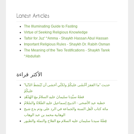
Latest Articles
The Illuminating Guide to Fasting
Virtue of Seeking Religious Knowledge
Tafsir for Juz' ^Amma - Shaykh Hassan Abul Hassan
Important Religious Rules - Shaykh Dr. Rabih Osman
The Meaning of the Two Testifications - Shaykh Tarek
^Abdullah
الأكثر قراءة
"حديث "ما الفقرَ أخْشَى عليكُمْ ولكنِّي أخشى أن تُبْسَطَ الدّنْيا
عليكُمْ
قصّةُ سيِّدِنا سليمانَ عليهِ السلامُ معَ الهُدْهُدِ
خطبة عيد الأضحى - الذبيح إسماعيل عليهِ الصَّلاةُ والسّلامُ
مائة كتاب لأهل السنة والجماعة في الرد على وذم بدع شيخ
الوهابية محمد بن عبد الوهاب
قِصَّةُ سيدنا سليمان عليه السلام مع الفلاح والنملة والطيور