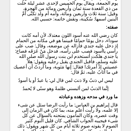
يوم الجمعة، ويقال يوم الخميس لإحدى عشر ليلة خلت
من ذي القعدة سنة ثمان وأربعين ومائة من الهجرة،
وقيل: سنة ثلاث وأربعين ومائة، وأمه أم ولد تكنَّى أُمَّ
البنين اسمها: سُكينة، ونقش خاتمه: حسبي الله.
صفته:
كان رضي الله عنه أسود اللون معتدلا، لأن أمه كانت
سوداء، دخل يومًا حمامًا فبينما هو في مكانه من الحمام
إذ دخل عليه جندي فأزاله عن موضعه، وقال: صب على
رأسي ياأسود فصب على رأسه، فدخل مَنْ عَرَفَه فصاح:
يا جندي هلكت أتستخدم ابن بنت رسول الله صلى الله
عليه وسلم، فأقبل الجندي يقبل رجليه ويقول: هلاّ
عصيتني إذْ أمرتك! فقال: إنها مَثوبة، وما أردتُ أن أعصيك
في ما أثابُ عليه،
ثمَّ قال:
ليس لي ذنبٌ ولا ذنبَ لمن قال لي: يا عبدُ أو يا أسودُ
إنَّما الذنبُ لمن ألبسني ظلمةً وهو سنًى لا يُحمدُ
ما ورد في مدحه وزهده وعبادته
قال إبراهيم بن العباس: ما رأيت الرضا سئل عن شىء
إلا علمه، ولا رأيت أعلم منه، بما كان في الزمان إلى
وقت عصره، وكان المأمون يمتحنه بالسؤال عن كل
شىء فيجيبه الجواب الشافي. كان قليل النوم كثير
الصوم لا يفوته صوم ثلاثة أيام من كل شهر ويقول: ذلك