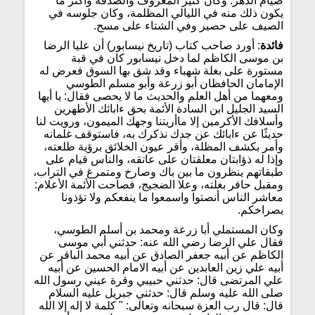
صيام الدهر. وكان كثير المعروف والصدقة وأكثر ما
يكون ذلك منه في الليالي المظلمة، وكان جلوسه في
الصيف على حصير وفي الشتاء على مسح.
فائدة
: أورد صاحب كتاب (تاريخ نيسابور) أن عليا الرضا
بن موسى الكاظم لما دخل نيسابور كان في قبة
مستورة على بغلة شهباء وقد شق بها السوق فعرض له
الإمامان الحافظان أبو زرعة وأبو مسلم الطوسي
ومعهما من أهل العلم والحديث ما لا يحصى فقال: يا أيها
السيد الجليل ابن السادة الأئمة بحق ءابائك الأطهرين
وأسلافك الأكرمين إلا ماأريتنا وجهك الميمون، ورويت لنا
حديثًا عن ءابائك عن جدك نذكرك به، فاستوقف غلمانه
وأمر بكشف المظلة، وأقر عيون الخلائق برؤية طلعته،
وإذا له ذؤابتان معلقتان على عاتقه، والناس قيام على
طبقاتهم ينظرون ما بين باك وصارخ ومتمرغ في التراب،
ومقبل حافر بغلته، وعلا الضجيج، فصاحت الأئمة الأعلام:
معاشر الناس أنصتوا واسمعوا ما ينفعكم ولا تؤذونا
بصراخكم.
وكان المستملي أبا زرعة ومحمد بن أسلم الطوسي،
فقال علي الرضا رضي الله عنه: حدثني أبي موسى
الكاظم عن أبيه جعفر الصادق عن أبيه محمد الباقر عن
أبيه علي زين العابدين عن أبيه الامام الحسين عن أبيه
علي المرتضى قال: حدثني حبيبي وقرة عيني رسول الله
صلى الله عليه وسلم قال: حدثني جبريل عليه السلام
قال: قال رب العزة سبحانه وتعالى: " كلمة لا إله إلا الله