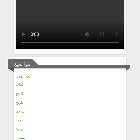
مواضيع
أئمة الهدى
أعلام
الحج
تاريخ
تراجم
خطب
ردود
رمضان