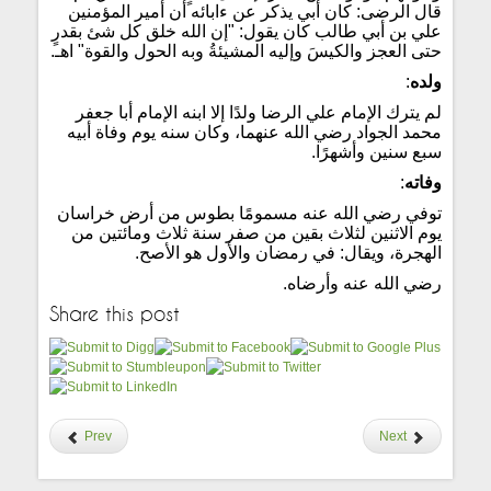
قال الرضى: كان أبي يذكر عن ءابائه أن أمير المؤمنين
علي بن أبي طالب كان يقول: "إن الله خلق كل شئ بقدرٍ
حتى العجز والكيسَ وإليه المشيئةُ وبه الحول والقوة" اهـ.
ولده
:
لم يترك الإمام علي الرضا ولدًا إلا ابنه الإمام أبا جعفر
محمد الجواد رضي الله عنهما، وكان سنه يوم وفاة أبيه
سبع سنين وأشهرًا.
وفاته
:
توفي رضي الله عنه مسمومًا بطوس من أرض خراسان
يوم الاثنين لثلاث بقين من صفر سنة ثلاث ومائتين من
الهجرة، ويقال: في رمضان والأول هو الأصح.
رضي الله عنه وأرضاه.
Share this post
Prev
Next