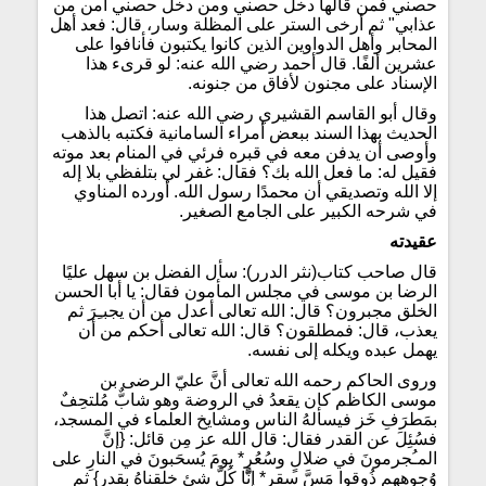
حصني فمن قالها دخل حصني ومن دخل حصني أمن من
عذابي" ثم أرخى الستر على المظلة وسار، قال: فعد أهل
المحابر وأهل الدواوين الذين كانوا يكتبون فأنافوا على
عشرين ألفًا. قال أحمد رضي الله عنه: لو قرىء هذا
الإسناد على مجنون لأفاق من جنونه.
وقال أبو القاسم القشيري رضي الله عنه: اتصل هذا
الحديث بهذا السند ببعض أمراء السامانية فكتبه بالذهب
وأوصى أن يدفن معه في قبره فرئي في المنام بعد موته
فقيل له: ما فعل الله بك؟ فقال: غفر لي بتلفظي بلا إله
إلا الله وتصديقي أن محمدًا رسول الله. أورده المناوي
في شرحه الكبير على الجامع الصغير.
عقيدته
قال صاحب كتاب(نثر الدرر): سأل الفضل بن سهل عليًا
الرضا بن موسى في مجلس المأمون فقال: يا أبا الحسن
الخلق مجبرون؟ قال: الله تعالى أعدل من أن يجبـِرَ ثم
يعذب، قال: فمطلقون؟ قال: الله تعالى أحكم من أن
يهمل عبده ويكله إلى نفسه.
وروى الحاكم رحمه الله تعالى أنَّ عليّ الرضى بن
موسى الكاظم كان يقعدُ في الروضة وهو شابٌّ مُلتحِفٌ
بمَطرَفِ خَز فيسألهُ الناس ومشايخ العلماء في المسجد،
فسُئِلَ عن القدر فقال: قال الله عز مِن قائل: {إنَّ
المـُجرمونَ في ضلالٍ وسُعُرٍ* يومَ يُسحَبونَ في النارِ على
وُجوههم ذُوقوا مَسَّ سقر* إنَّا كُلَّ شئٍ خلقناهُ بقدر} ثم