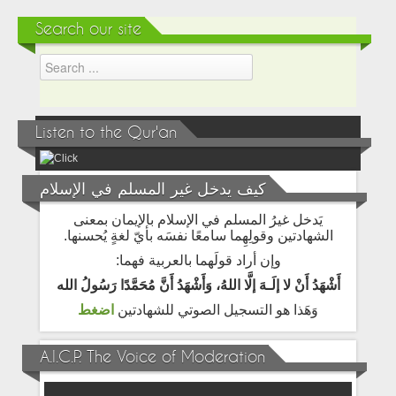
Search our site
Listen to the Qur'an
كيف يدخل غير المسلم في الإسلام
يَدخل غيرُ المسلم في الإسلام بالإيمان بمعنى
الشهادتين وقولِهِما سامعًا نفسَه بأيّ لغةٍ يُحسنها.
وإن أراد قولَهما بالعربية فهما:
أَشْهَدُ أَنْ لا إلَـهَ إلَّا اللهُ، وَأَشْهَدُ أَنَّ مُحَمَّدًا رَسُولُ الله
وَهَذا هو التسجيل الصوتي للشهادتين
اضغط
A.I.C.P. The Voice of Moderation