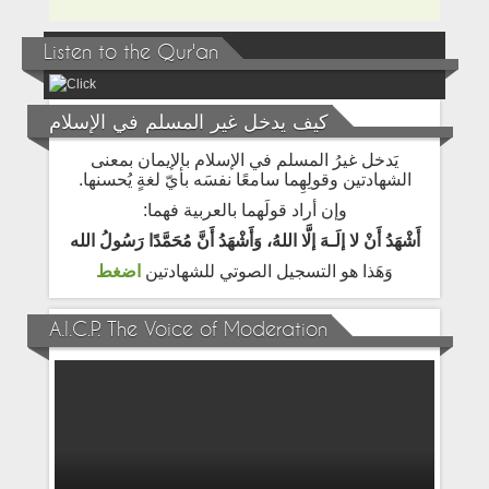
Listen to the Qur'an
كيف يدخل غير المسلم في الإسلام
يَدخل غيرُ المسلم في الإسلام بالإيمان بمعنى
الشهادتين وقولِهِما سامعًا نفسَه بأيّ لغةٍ يُحسنها.
وإن أراد قولَهما بالعربية فهما:
أَشْهَدُ أَنْ لا إلَـهَ إلَّا اللهُ، وَأَشْهَدُ أَنَّ مُحَمَّدًا رَسُولُ الله
وَهَذا هو التسجيل الصوتي للشهادتين
اضغط
A.I.C.P. The Voice of Moderation