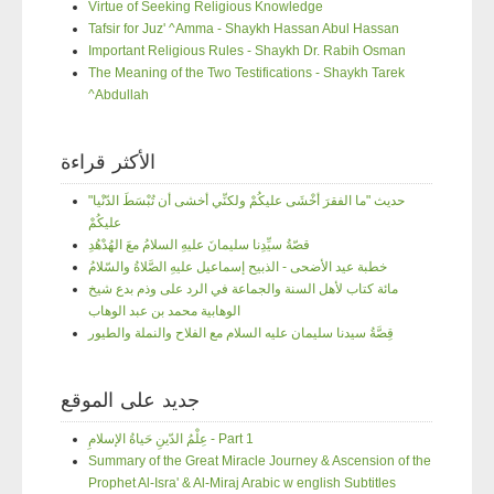
Virtue of Seeking Religious Knowledge
Tafsir for Juz' ^Amma - Shaykh Hassan Abul Hassan
Important Religious Rules - Shaykh Dr. Rabih Osman
The Meaning of the Two Testifications - Shaykh Tarek
^Abdullah
الأكثر قراءة
"حديث "ما الفقرَ أخْشَى عليكُمْ ولكنِّي أخشى أن تُبْسَطَ الدّنْيا
عليكُمْ
قصّةُ سيِّدِنا سليمانَ عليهِ السلامُ معَ الهُدْهُدِ
خطبة عيد الأضحى - الذبيح إسماعيل عليهِ الصَّلاةُ والسّلامُ
مائة كتاب لأهل السنة والجماعة في الرد على وذم بدع شيخ
الوهابية محمد بن عبد الوهاب
قِصَّةُ سيدنا سليمان عليه السلام مع الفلاح والنملة والطيور
جديد على الموقع
عِلْمُ الدّينِ حَياةُ الإسلامِ - Part 1
Summary of the Great Miracle Journey & Ascension of the
Prophet Al-Isra' & Al-Miraj Arabic w english Subtitles