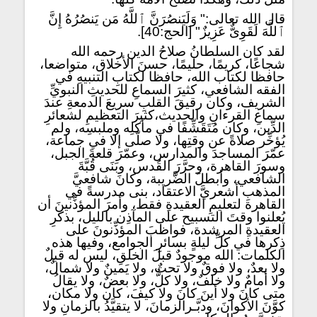
قال الله تعالى:" وَلَيَنصُرَنَّ ٱللَّهُ مَن يَنصُرُهُ إِنَّ
ٱللَّهَ لَقَوِىٌّ عَزِيزٌ" [الحج:40].
لقد كان السلطانُ صلاحُ الدين رحمه الله
شجاعًا، كريمًا، حليمًا، حسنَ الأخلاق، متواضعا،
حافظا لكتاب الله، حافظا لكتابِ التنبيهِ في
الفقه الشافعي، كثيرَ السماعِ للحديثِ النبويِّ
الشريف، وكان رقيقَ القلبِ سريعَ الدمعةِ عندَ
سماعِ القرءانِ والحديث،كثيرَ التعظيمِ لشعائرِ
الدِّين، وكان مُتَقَشِّفًا في مأكلِه وملبسِه، ولم
يُؤخِّر صلاةً عن وقتِها، ولا صلّى إلا في جماعة،
عمّرَ المساجدَ والمدارس، وعمّرَ قلعةَ الجبل،
وسورَ القاهرة، وحرَّرَ القُدس، وبَنَى قُبَّةَ
الشافعي، وأبطلَ الضَّريبة، وكانَ شافعيَّ
المذهبِ أشعريَّ الاعتقاد، بنى مدرسةً في
القاهرة لتعليمِ العقيدةِ فقط، وأمرَ المؤذِّنينَ أن
يُعلنوا وقتَ التسبيح على المآذِن بالليل، بذكرِ
العقيدةِ المرشدة، فواظبَ المؤذِّنونَ على
ذِكرها في كلِّ ليلةٍ بسائرِ الجوامع، وفيها هذه
الكلمات: الله موجودٌ قبلَ الخلقِ، ليس له قبلٌ
ولا بعدٌ، ولا فوقٌ ولا تحتٌ، ولا يَمينٌ ولا شمالٌ،
ولا أمامٌ ولا خلفٌ، ولا كلٌّ، ولا بعضٌ، ولا يقالُ
متى كانَ ولا أينَ كانَ ولا كيفَ، كان ولا مكان،
كوَّنَ الأكوانَ، ودبَّـرالزمانَ، لا يتقيَّدُ بالزمانِ ولا