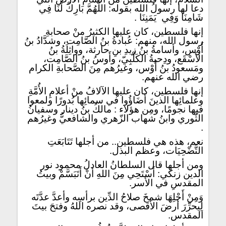
دعا لها رسولُ الله بقوله: اللَّهُمَّ بَارِكْ لَنَا فِي
‏شَامِنَا ‏‏وَفِي ‏ ‏يَمَنِنَا ‏.
إنها فلسطين، كان عليها الكثيرُ منْ صحابةِ
رسول الله، منهم: عُبادةُ بنُ الصَّامِت، وشدَّادُ بنُ
أَوْس، وأسامةُ بنُ زيدِ بنِ حارثة، وواثِلَةُ بنُ
الأَسْقَع، ودِحيةُ الكَلْبِيّ، وأَوسُ بنُ الصَّامِت،
ومَسعودُ بنُ أَوْس، وغيرُهم مِنَ الصَّحابةِ الكرام
رضي الله عنهم.
إنها فلسطين، كان عليها الآلافُ منْ أعلامِ الأُمَّةِ
وعلمائِها الذينَ أضَاؤُوا في سمائِها بُدورًا ولمعوا
فيها نجومًا، ومِن هؤلاء : مالكُ بنُ دينار وسفيانُ
الثَّوري وابنُ شهاب الزّهري والشافعيُّ وغيرُهم
.
نعم، هذه هي فلسطين.. من أجلها تَتَابَعَتِ
التَّضْحِيَات، وعظم البذل.
ومن أجلها قال السلطانُ العادلُ محمود نور
الدين زنكي: أَسْتَحِي مِنَ اللهِ أنْ أَتَبَسَّمْ وبيتُ
المقدسِ في الأسر.
وَمِنْ أَجْلِهَا شمخَ صلاحُ الدِّين برأسِه وأعدَّ عدَّتَه
لِيحرِّرَ أرضَ الأقصى، وقد نصره اللهُ وفتحَ بيتَ
المقدس.