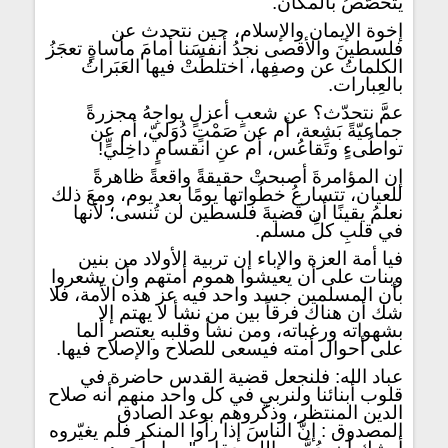
يتخصَّصُ بالمكان.
إخوة الإيمان والإسلام، حين نتحدث عن
فلسطينَ والأقصى نجدُ أنفسَنا أمامَ مأساةٍ تعجَزُ
الكلماتُ عن وصفِها، اختلطَتْ فيها العَبَراتُ
بالعِبارات.
عمَّ نتحدّث؟ عن شعبٍ أعزلٍ يواجِهُ مجزرةً
جماعيّةً بَشِعة، أم عن صَمْتٍ دُوَليّ، أم عن
تواطُىءٍ وتَقاعُس، أم عنِ انقسامٍ داخِليٍّ!
إن المؤامرةَ أصبحتْ حقيقةً واقعةً ظاهرةً
للعيان، تتسارعُ خطُواتها يومًا بعد يوم، ومعَ ذلك
نعلمُ يقينًا أن قضيةَ فلسطين لن تُنسى؛ لأنها
في قلبِ كلِّ مسلم.
فيا أمة العزة والإباء إن تربية الأولاد من بنين
وبنات على أن يعيشوا هموم أمتهم وأن يشعروا
بأن المسلمين جسد واحد فيه عز هذه الأمة، فلا
شك أن هناك فرقاً بين من نشأ لا يهتم إلا
بشهواته ورغباته، ومن نشأ وقلبه يعتصر ألما
على أحوال أمته فيسعى للصلاح والإصلاح فيها.
عباد الله: فلنجعل قضية القدس حاضرة في
قلوب أبنائنا ولنربي في كل واحد منهم أنه صلاح
الدين المنتظر، وذكروهم بوعد الصادق
المصدوق : إنَّ الناسَ إذا رأوا المنكر فلم يغيّروه