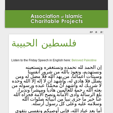
فلسطين الحبيبة
Listen to the Friday Speech in English here:
Beloved Palestine
إن الحمد لله نحمده ونستغفره ونستعينه
ونستهديه، ونعوذ بالله من شرور أنفسنا
وسيئات أعمالنا، من يهد الله فلا مضلّ له ومن
يضلل فلا هادي له، وأشهد أن لا إله إلا الله وحده
لا شريـك له وأشهد أنّ محمّدًا عبده ورسوله من
بعثه الله رحمة للعالمين هاديا ومبشرا ونذيرا،
بلغ الرسالة وأدى الأمانة ونصح الأمة فجزاه الله
عنا خير ما جزى نبيا من أنبيائه صلوات الله
وسلامه عليه وعلى كل رسول أرسله.
أما بعد عباد الله، فإني أوصيكم ونفسي بتقوى