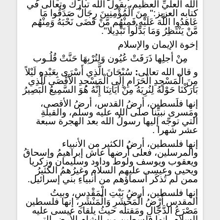
الله العليِّ العظيم، يقول الله تبارك وتعالى في
كتابه العزيز:" مِنَ الْمُؤْمِنِينَ رِجَالٌ صَدَقُوا مَا
عَاهَدُوا اللَّهَ عَلَيْهِ فَمِنْهُم مَّنْ قَضَى نَحْبَهُ وَمِنْهُم
مَّنْ يَنْتَظِرُ وَمَا بَدَّلُوا تَبْدِيلا".
إخوة الإيمان والإسلام
مِنْ أجلِها ذَرَفَتْ عُيُون وَلِتُرْبِهَا حَنَّتْ قُلُـوب
و قال الله تعالى
:
سُبْحَانَ الَّذِي أَسْرَى بِعَبْدِهِ لَيْلاً
مِنَ الْمَسْجِدِ الْحَرَامِ إِلَى الْمَسْجِدِ الأَقْصَى الَّذِي
بَارَكْنَا حَوْلَهُ لِنُرِيَهُ مِنْ آيَاتِنَا إِنَّهُ هُوَ السَّمِيعُ الْبَصِيرُ
إنها فلَسطين، أرضُ القدس، أرضُ الأقصى،
ومَسرى نبيِّنا صلى الله عليه وسلم، والقبلةِ
التي توجّه إليها رسولُ الله بعد الهجرة سبعة
عشر شهرا .
إنها فلسطين، أرضُ الكثير من الأنبياء
والمرسلين، فعلى أرضها عاش إبراهيمُ وإسحاقُ
ويعقوب ويوسف ولوط وداود وسليمان وزكريا
ويحيى وعيسى عليهم السلام وغيرُهمُ الكثيرُ
ممن لم تُذكَر أسماؤهم من أنبياءِ بني إسرائيل.
إنها فلسطين، أرضُ ‏بَيْتِ الْمَقْدِسِ، وبيتُ
المقدس أَرْضُ الْمَحْشَرِ وَالْمَنْشَرِ، ‏إنها فلسطين
مَصْرَعُ الدَّجَّالِ ومَقتلُه حيثُ يلقاه عيسى عليه
السلام، إنها فلسطين من الشام الأرض التي