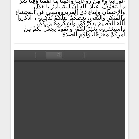
عَوراتِنا وءامِنْ روعاتِنا واكفِنا مَا أَهمَّنا وَقِنَا شَرَّ
ما نتخوَّفُ. عبادَ اللهِ إنَّ اللهَ يأمرُ بالعَدْلِ
والإحسانِ وإيتاءِ ذِي القربى وينهى عَنِ الفحشاءِ
والمنكرِ والبَغي، يعظُكُمْ لعلَّكُمْ تذَكَّرون. اذكُروا
اللهَ العظيمَ يذكرْكُمْ، واشكُروهُ يزِدْكُمْ،
واستغفروه يغفِرْ لكُمْ، واتّقوهُ يجعلْ لكُمْ مِنْ
أمرِكُمْ مخرَجًا، وَأَقِمِ الصلاةَ.