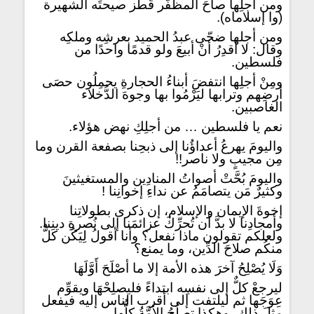
ومن أجلِها صاحَ المظفَّر قُطُز صيحتَه الشهيرة
(وا إسلاماه).
ومن أجلها ضحّى عبدُ الحميد بعرشِه وملكِه
وقال: لا أقدِرُ أنْ أبيعَ ولو قدمًا واحدًا من
فلسطين.
ومِنْ أجلِها انتفضَ أبناءُ الحجارةِ يحمِلُون حصَى
أرضِهم وترابها ليَرْمُوا بها وجوهَ الدُّخلاء
الغاصبين.
نعم يا فلسطين … من أجلِكِ نهض هؤلاء.
واليومَ يهرعُ أعداؤُنا إلى ذبحِنا بصفعة القرن وما
مِن مجيبٍ ولا ناصر!!
واليومَ بُحَّتْ أصواتُ المنادِين والمستغيثينَ
وكثيرٌ مَن يتصامَمُ عن نداءِ إخوانِنا !
إخوةَ الإيمان والإسلام، إن ذكرى بطولاتِنا
وأمجادِنا لا بدَّ أن تُحرِّكَ عزائمَنا إلى نُصرةِ دينِنا.
ولعلكم تقولون ماذا نفعل؟ وأنا أقولُ لِيَكُن كلٌّ
منكُم صلاحَ الدِّين، وما يمنع؟
وَلَا يُصْلِحُ آخرَ هذه الأمة إلا ما أصْلَحَ أَوَّلَهَا
ليرجعْ كلٌّ إلى نفسِه ابتداءً فليصلِحْهَا ويقوِّم
عِوَجَها ثم ليلتفت إلى أقرب الناس إليه فيفعل
مثلَ ذلك، وهكذا تصلُحُ الأمَّةُ كلُّها.