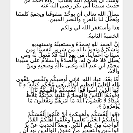
أوشك أن يعُمَّهم الله بعقاب" رواه أحمد من
حديث سيدنا أبي بكر رضي الله عنه
نسألُ الله تعالى أن يوحِّدَ صفوفَنا ويجمعَ كلمتَنا
ويُعَجِّلَ لنا بالفرجِ والنصرِ المبين.
هذا وأستغفر الله لي ولكم
الخطبةُ الثانيةُ:
إنَّ الحَمدَ للهِ نحمدُهُ ونستعينُهُ ونستهديهِ
ونشكرُهُ ونعوذُ باللهِ من شرورِ أنفسِنَا ومِن
سيئاتِ أعمالِنا، مَن يهدِ اللهُ فلا مُضِلَّ لهُ ومن
يُضلِل فلا هاديَ له، والصلاةُ والسلامُ على سيّدِنا
محمّدِ ابنِ عبدِ اللهِ وعلى ءالِهِ وصحبِهِ ومنْ
والاهُ.
أمّا بَعْدُ، عبادَ اللهِ، فإني أوصيكُم ونَفْسي بِتَقْوى
اللهِ العَلِيّ العظيمِ القائِلِ في مُحْكَمِ كتابِهِ: ﴿ يَا
أَيُّهَا الَّذِينَ آمَنُوا قُوا أَنْفُسَكُمْ وَأَهْلِيكُمْ نَارًا
وَقُودُهَا النَّاسُ وَالْحِجَارَةُ عَلَيْهَا مَلاَئِكَةٌ غِلاَظٌ
شِدَادٌ لاَ يَعْصُونَ اللَّهَ مَا أَمَرَهُمْ وَيَفْعَلُونَ مَا
يُؤْمَرُونَ ﴾.
﴿قوا أنْفُسَكُم وأهليكم﴾ أيْ عَلّمُوا أَنْفُسَكُمْ
وأهلِيكُمُ الخَيْرَ، تَعَلَّموا وعَلّمُوا أَهْلَكُمُ القَدْرَ
الواجِبَ مِنْ عِلْمِ الدّينِ. وبعدَ الحديثِ عنْ بِرّ
الوالدينِ والتحذيرِ منْ عقوقِ الوالدينِ نود أن