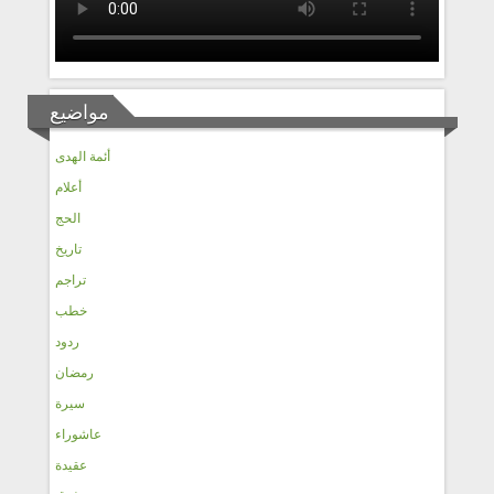
مواضيع
أئمة الهدى
أعلام
الحج
تاريخ
تراجم
خطب
ردود
رمضان
سيرة
عاشوراء
عقيدة