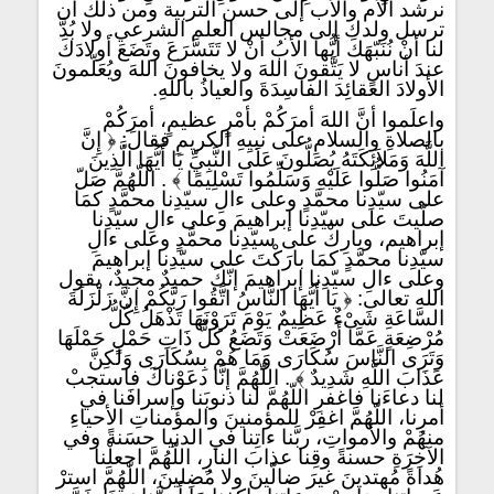
نرشد الأم والأب إلى حسن التربية ومن ذلك أن
ترسل ولدك إلى مجالس العلم الشرعي. ولا بُدَّ
لنا أنْ نُنَبّهَكَ أيُّها الأبُ أنْ لا تَتَسَّرَعَ وتَضَعَ أولادَكَ
عندَ أناسٍ لا يَتَّقونَ اللهَ ولا يخافونَ اللهَ ويُعَلّمونَ
الأولادَ العقائِدَ الفاسِدَةَ والعياذُ باللهِ.
واعلَموا أنَّ اللهَ أمرَكُمْ بأمْرٍ عظيمٍ، أمرَكُمْ
بالصلاةِ والسلامِ على نبيِهِ الكريمِ فقالَ: ﴿ إِنَّ
اللَّهَ وَمَلاَئِكَتَهُ يُصَلُّونَ عَلَى النَّبِيِّ يَا أَيُّهَا الَّذِينَ
آمَنُوا صَلُّوا عَلَيْهِ وَسَلِّمُوا تَسْلِيمًا ﴾ . اللّهُمَّ صَلّ
على سيّدِنا محمَّدٍ وعلى ءالِ سيّدِنا محمَّدٍ كمَا
صلّيتَ على سيّدِنا إبراهيمَ وعلى ءالِ سيّدِنا
إبراهيم، وبارِكْ على سيّدِنا محمَّدٍ وعلى ءالِ
سيّدِنا محمَّدٍ كمَا بارَكْتَ على سيّدِنا إبراهيمَ
وعلى ءالِ سيّدِنا إبراهيمَ إنّكَ حميدٌ مجيدٌ، يقول
الله تعالى: ﴿ يَا أَيُّهَا النَّاسُ اتَّقُوا رَبَّكُمْ إِنَّ زَلْزَلَةَ
السَّاعَةِ شَىْءٌ عَظِيمٌ يَوْمَ تَرَوْنَهَا تَذْهَلُ كُلُّ
مُرْضِعَةٍ عَمَّا أَرْضَعَتْ وَتَضَعُ كُلُّ ذَاتِ حَمْلٍ حَمْلَهَا
وَتَرَى النَّاسَ سُكَارَى وَمَا هُمْ بِسُكَارَى وَلَكِنَّ
عَذَابَ اللَّهِ شَدِيدٌ ﴾ . اللّهُمَّ إنَّا دعَوْناكَ فاستجبْ
لنا دعاءَنا فاغفرِ اللّهُمَّ لنا ذنوبَنا وإسرافَنا في
أمرِنا، اللّهُمَّ اغفِرْ للمؤمنينَ والمؤمناتِ الأحياءِ
منهُمْ والأمواتِ، ربَّنا ءاتِنا في الدنيا حسَنةً وفي
الآخِرَةِ حسنةً وقِنا عذابَ النارِ، اللّهُمَّ اجعلْنا
هُداةً مُهتدينَ غيرَ ضالّينَ ولا مُضِلينَ، اللّهُمَّ استرْ