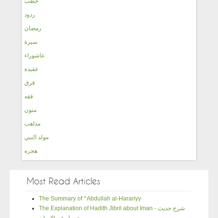
خطب
ردود
رمضان
سيرة
عاشوراء
عقيدة
فرق
فقه
متون
مذاهب
مولد النبي
هجره
Most Read Articles
The Summary of ^Abdullah al-Harariyy
The Explanation of Hadith Jibril about Iman - شرح حديث
جبريل عن الإيمان