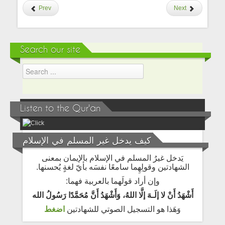
Prev
Next
Search our site
Listen to the Qur'an
كيف يدخل غير المسلم في الإسلام
يَدخل غيرُ المسلم في الإسلام بالإيمان بمعنى
الشهادتين وقولِهِما سامعًا نفسَه بأيّ لغةٍ يُحسنها.
وإن أراد قولَهما بالعربية فهما:
أَشْهَدُ أَنْ لا إلَـهَ إلَّا اللهُ، وَأَشْهَدُ أَنَّ مُحَمَّدًا رَسُولُ الله
وَهَذا هو التسجيل الصوتي للشهادتين
اضغط