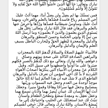
تبارك وتعالى: ﴿يَا أَيُّهَا الَّذِينَ ءامَنُواْ اتَّقُواْ اللهَ حَقَّ تُقَاتِهِ وَلاَ
تَمُوتُنَّ إِلاَّ وَأَنتُم مُّسْلِمُونَ﴾.
فمن تمسَّكَ بها لم يضِلَّ ولن يضلَّ أبدًا، مهما أتَتْ عليكَ
أخي المسلم رياحٌ فاسدةٌ فصُدَّها بالعلمِ والقرءانِ، ومهمَا
أتتْ عليكَ وساوِسُ شيطانيةٌ فصدَّها ورُدَّها وأعرِضْ عنها
بالعلمِ والبرهانِ فقد قالَ اللهُ تبارك وتعالى: ﴿قلْ هل
يَستَوي الذِينَ يعلمونَ والذينَ لا يعلمونَ﴾ وما أَرسلَ اللهُ
من نَبيٍّ إلا وأُوتِي الحكمةَ وحسنَ المنطقِ والبرهانَ
والدليلَ والمعجزةَ ليُظهِرَ الحقَّ وليُحاربَ الباطلَ بسيفِ
العلمِ والإيمانِ والدليلِ والبرهانِ.
فالأنبياءُ عليهمُ الصلاةُ والسلامُ أيَّدهمُ اللهُ بالمعجزاتِ
والبراهينِ الصادقةِ الدّالةِ على صحةِ نبوتِهم وصدْقِ
دعواهم، والله تبارك وتعالى مع ذلك أيَّدهُمْ بالصبرِ فكلُّهم
صبَروا على ما أُوذُوا واضطُهِدوا في سبيلِ الله. وقبلَ
الكلامِ عنْ معجزاتِ الأنبياءِ التي ينكرُها أصحابُ الأهواءِ
المُرديةِ لا بدَّ لك أخي المؤمن أن تعرفَ بالدليلِ والبرهانِ
القاطعِ الذي لا شكَّ فيه أن هذا العالمَ إنما لهُ إلهٌ خالقٌ
موجِدٌ أوجدهُ من العدمِ وجعلَ فيه السمواتِ وزيَّنها
بمصابيحَ وجعلَ فيها سراجًا وهاجًا وقمرًا منيرا. وجعلكَ
أنتَ أيها الإنسان لك عينانِ تُبصِرُ بهما وأُذُنانِ تسمعُ بِهما
وعقلٌ تعقِلُ به ومعِدةٌ تمضَغُ وتطحَنُ الطعامَ وأسنانٌ
تنبُتُ لك عندَ استغنائِكَ عن الحليبِ واحتياجِك إلى ما
يُمضَغُ بالأسنانِ. واللهُ تبارك وتعالى قالَ: ﴿وفي أنفُسِكم