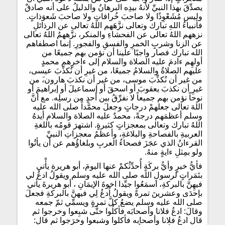
يصدِّقَ بهذا النبيِّ لأنهُ بيدِه البرهانُ والدليلُ على أنه صادقٌ
وليس مُشَعْوِذًا ولا صاحبَ خُرافاتٍ ولا صاحبَ شَعوَذاتٍ.
فأنبياءُ اللهِ تبارك وتعالى نزَّهَهم اللهُ تعالى عن الرذائلِ
نزههم اللهُ تعالى عن الفحشاءِ والمنكر، نزَّههمُ اللهُ تعالى
عن الزنا وشربِِ الخمرِ والفسقِ والفجورِ. إنما اصطفاهم
الله تبارك فصار واجبًا علينا أن نؤمن بهم جميعًا من
أولهِم ءادمَ عليه الصلاة والسلام إلى ءاخرِهم محمدٍ
عليهم الصلاةُ والسلامُ جميعًا، من غيرِ أن نُكذِّبَ عيسى،
من غير أن نُكذِّبَ موسى، من غير أن نكذبَ هارون،َ من
غيرِ أن نكذبَ يعقوبَ أو اسحقَ أو إسماعيلَ أو إبراهيمَ أو
نوحاً نؤمن بهم جميعاً لا نفرِّقُ بين أحدٍ من رسلِه. مع أنَّ
اللهَ تعالى جعلهمْ درجاتٍ وجعلَ محمَّداً صلى الله عليه
وسلم أعظمَهم درجةً، محمدٌ عليه الصلاة والسلام أيدهُ
اللهُ تبارك وتعالى بمعجزاتٍ كثيرةٍ. اشتهرَ قومُه باللغةِ
العربيةِ بالفصاحةِ والبلاغةِ، وأعظمُ معجزاتِ النبيِّ
القرءانُ الذي عجَزَ فصحاءُ العربِ وبلغاؤُهم عن أن يأتُوا
ولو بمِثلِ ءايةٍ منهُ.
فأيُّ خيرٍ وأيُّ بركَةٍ أُحدِّثُكمْ عنها اليومَ، أبو هريرة يأْتي
بتَمَراتٍ لرسولِ الله صلى الله عليه وسلم ويقولُ ادعُ لي
فيهِنَّ بالبركةِ، اسمَعُوا جيِّدا اخوةَ الإيمَانِ ، أبو هريرةَ يأتي
بإحدَى وعشرينَ تمرةً ويقولُ اُدعُ لِي فيهنَّ بالبركةِ فجعلَ
صلى الله عليه وسلم يضعُ كلَّ تمرةٍ ويسمِّي ثمّ جمعه
وقالَ: ادعُ فلانا وأصحابَه فأكلُوا حتَّى شبِعوا وخرجوا ثم
قال ادعُ فلانا وأصحابه فأكلوا وشبعوا وخرَجوا ثم قال: