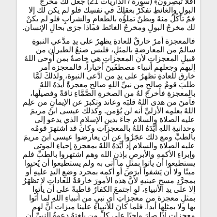
أفلا تُبصِرون﴾ (سورة / الذاريات 21) جعلَ لكَ مخرجَ
البولِ والغائطِ تفكَّرْ بعقلِكَ في نفسِك فلو لم يكن لك إلا
فمٌ تأكُلُ منهُ وبطنٌ تملؤُه بالطعامِ والشرابِ فلو لم يكنْ
لك مخرجُ البولِ ومخرجُ الغائط فماذا جرَى بحالِ الإنسان.
فالمعجزة أمرٌ خارقٌ للعادةِ يظهرُ على يدِ مدَّعي النبوةِ
سالمٌ من المعارضةِ بالمثلِ، فليس صنعُ الطيرانِ من
قبيلِ المعجزاتِ لأن المعجزاتِ هي خاصةٌ بمن أَوحى اللهُ
إليهم وجعلهم أنبياء مصطفَينَ أخياراً، فالمعجزة أمر
خارق للعادةِ تظهرُ على يدِ من ادَّعى النبوة، ولذلكَ لمَّا
طلبَ قومُ صالحٍ من نبيِّ اللهِ صالح معجزةً أيدَهُ اللهُ
بالمعجزةِ فأخرجَ لهُ من الصخرةِ الصَّمَّاءِ ناقةً وفصيلَها،
فآمنَ من هدى اللهُ قلبَه وعاند وتكبرَ عن الإيمانِ من علِم
اللهُ بعلمِه الأزليِّ أنه لن يُؤمن. وكذلك عيسى ابنُ مريمَ
عليه الصلاة والسلام جاءَ بدينِ الإسلامِ الذي يدعو إلى
وحدانيةِ اللهِ أيَّدَهُ اللهُ بالمعجزاتِ وكان قد اشتهرَ قومُه
بالطبِّ ومع ذلك عجَزُوا عن أن يعارضوا عيسى ابنَ مريمَ
عليه الصلاة والسلام إذ أيَّدَهُ اللهُ بمعجزةِ إحياءِ الموتى
وإبراءِ الأكمهِ والأبرصِ بإذنِ الله وهم اشتهروا بالطبِّ فلم
يستطيعوا أن يأتوا بمثلِ ما أتى به ولم يستطيعوا أن يُحيوا
ميتًا ولا أن يَشفوا أبرَصَ أو أكمه بمجرد وضعِ اليدِ عليهِ أو
بمجرَّدِ مسحِ عينيهِ لأنَّ هذه الأمورَ خارقةٌ للعاداتِ لا تظهَرُ
إلا على يدِ الأنبياءِ، لوِ اجتمعَ الكفارُ قاطبةً على أن يأتوا
بمثلِ معجزة من معجزاتِ أي نبيٍ من أنبياءِ اللهِ لما أتَوا
بها ولا بمثلِها أبداً. فلما كانَ للأنبياءِ علينا ميزات أنَّ لهم
معجزاتٍ إذًا صارَ واجبًا على كلِّ من بلغتهُ دعوةُ النبيِّ أن