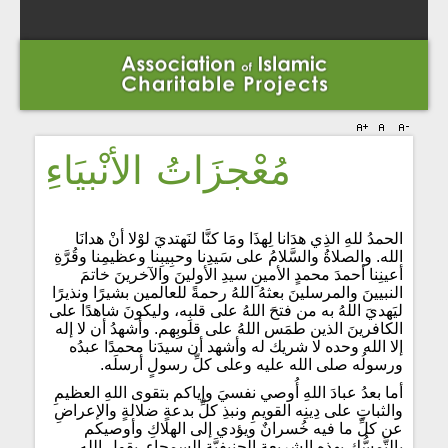
مُعْجزَاتُ الأنْبيَاءِ
الحمدُ للهِ الذِي هدَانا لِهذَا ومَا كنَّا لنَهتديَ لوْلا أنْ هدانَا
الله. والصلاةُ والسَّلامُ على سَيدِنا وحبِيبِنا وعظيمِنا وقُرَّةِ
أعينِنا أحمدَ محمدٍ الأمينِ سيدِ الأولينَ والآخرينَ خاتمَ
النبيينَ والمرسلينَ بعثهُ اللهُ رحمةً للعالمين بشيرًا ونذيرًا
ليَهديَ اللهُ به من فتحَ اللهُ على قلبِه، وليكونَ شاهدًا على
الكافرينَ الذين طمَس اللهُ على قلوبِهم. وأشهدُ أن لا إله
إلا الله وحده لا شريك له وأشهد أن سيدَنا محمدًا عبدُه
ورسولُه صلى الله عليه وعلى كلِّ رسولٍ أرسلَه.
أما بعدُ عبادَ اللهِ أُوصي نفسيَ وإياكم بتقوى اللهِ العظيمِ
والثباتِ على دِينِه القويمِ ونبذِ كلِّ بدعةٍ ضلالةٍ والإعراضِ
عن كلِّ ما فيه خُسرانٌ ويؤدي إلى الهلاكِ وأوصيكم
بالتَّمسُّكِ بهذهِ الشريعةِ الحنيفِيَّةِ السمحاءِ. يقول الله