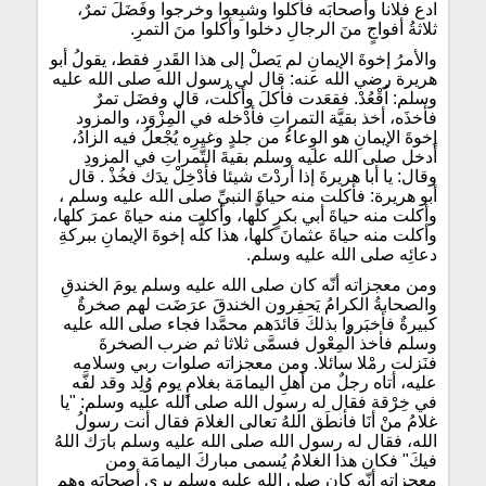
ادع فلانا وأصحابَه فأكلوا وشبِعوا وخرجوا وفَضَلَ تمرٌ،
ثلاثةُ أفواجٍ منَ الرجالِ دخلوا وأكلوا منَ التمرِ.
والأمرُ إخوةَ الإيمانِ لم يَصلْ إلى هذا القَدرِ فقط، يقولُ أبو
هريرة رضي الله عنه: قال لي رسول الله صلى الله عليه
وسلم: اُقْعُدْ. فقعَدت فأكلَ وأكلْت، قال وفضَل تمرٌ
فأخذَه، أخذ بقيَّة التمراتِ فأدْخله في الْمِزْوَد، والمزود
إخوةَ الإيمانِ هو الوِعاءُ من جلدٍ وغيرِه يُجْعلُ فيه الزادُ،
أَدخل صلى الله عليه وسلم بقيةَ التَّمراتِ في المزودِ
وقال: يا أبا هريرةَ إذا أردْتَ شيئا فأَدْخِلْ يدَك فخُذْ . قال
أبو هريرة: فأكلت منه حياةَ النبيِّ صلى الله عليه وسلم ،
وأكلت منه حياةَ أبي بكرٍ كلَّها، وأكلت منه حياةَ عمرَ كلها،
وأكلت منه حياةَ عثمانَ كلها، هذا كلُّه إخوةَ الإيمانِ ببركةِ
دعائِه صلى الله عليه وسلم.
ومن معجزاته أنّه كان صلى الله عليه وسلم يومَ الخندقِ
والصحابةُ الكرامُ يَحفِرون الخندقَ عرَضَت لهم صخرةٌ
كبيرةٌ فأَخبَروا بذلكَ قائدَهم محمَّدا فجاء صلى الله عليه
وسلم فأخذ الْمِعْول فسمَّى ثلاثا ثم ضرب الصخرةَ
فنَزلت رمْلا سائلا. ومن معجزاته صلوات ربي وسلامه
عليه، أتاه رجلٌ من أهلِ اليمامَة بغلامٍ يوم وُلِد وقد لفَّه
في خِرْقة فقال له رسول الله صلى الله عليه وسلم: "يا
غلامُ منْ أنَا فأنطَق اللهُ تعالى الغلامَ فقال أنت رسولُ
الله، فقال له رسول الله صلى الله عليه وسلم بارَك اللهُ
فيكَ" فكان هذا الغلامُ يُسمى مباركَ اليمامَة ومن
معجزاته أنّه كان صلى الله عليه وسلم يرى أصحابَه وهم