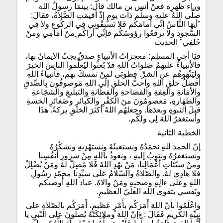
وراء ظهرِه فعنْ أنس بن مالك قال: بينمَا رسولُ الله
صلَّى اللهُ عليهِ وسلَّم ذاتَ يومٍ إذْ أقيمَتِ الصَّلاةُ، فقالَ:
"أيهَا النَّاسُ إنِّي أمامَكُم فَلا تَسبقُونِي فِي الركُوعِ ولا فِي
السُّجودِ ولا ترفعُوا رؤوسَكُم فإنِّي أراكُم ِمنْ أمَامِي ومنْ
خَلفِي" الحديث
فيَا أخِي المسلِم: معجزاتُ الأنبياءِ صدقٌ يجبُ الايمانُ بها،
فالأنبياءُ عليهمُ صَلواتُ اللهِ قدْ بُعثُوا ليُعلِّموا الناسَ الخيرَ
وليَنْهَوهُم عنِ الشرِّ. فطوبَى لمنْ تمسكَ بهم، فأنبياءُ اللهِ
أفضلُ خلقِ اللهِ وأحبُّ الخلقِ إلَى اللهِ مَوصوفُون بِالصِّدقِ
والأمَانةِ والعِفةِ والفصَاحةِ والفطَانةِ والتبليغِ والشجَاعةِ
والطهَارةِ، مَعصومُونَ منَ الكفْرِ والكَبائرِ وصَغائرِ الخسةِ
قبلَ النبوةِ وبعدَها. وجعلهُم اللهُ أكثرَ الخلقِ بركةً. هذَا
وأستغفرُ اللهَ لِي ولكُم.
الخطبة الثانية
إنّ الحمدَ للهِ نحمَدُهُ ونستعينُهُ ونستهْدِيهِ ونشكُرُهُ
ونستغفرُهُ ونتوبُ إليهِ ، ونعوذُ باللهِ مِنْ شرورِ أنفُسِنا
ومنْ سيّئاتِ أعْمَالِنا، مَنْ يَهْدِ اللهُ فَلا مُضِلَّ لهُ ومَنْ يُضْلِلْ
فلا هادِيَ لهُ. والصّلاةُ والسّلامُ عَلَى سيِّدِنا محمّدِ رَسُولِ
اللهِ وعلى ءالِهِ وصحبِهِ ومَنْ والاهُ. عبادَ اللهِ أُوصيكم
ونَفسي بتقوى الله العليّ العظيمِ.
واعْلَمُوا بأنّ اللهَ أَمَرَكُم بأَمْرٍ عَظيمٍ، أَمَرَكُم بالصّلاةِ على
نبيِّهِ الكريمِ فَقَالَ : ﴿إنّ اللهَ وملائِكَتَهُ يُصلّونَ على النّبيِ يا