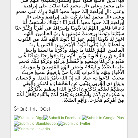
أيُّها الذينَ ءامَنُوا صلّوا عَلَيْهِ وَسلِّمُوا تَسْليماً﴾ اللّهُمّ صلّ
على محمدٍ وعلى ءالِ محمدٍ كما صلّيْتَ على إبراهيمَ
وعلى ءالِ إبراهيمَ إنّكَ حميدُ مجيدُ اللهمَّ بارِكْ على محمدٍ
وعلى ءالِ محمدٍ كَمَا بَاركْتَ على إبراهيمَ وعلى ءالِ
إبراهيمَ إنّكَ حميدٌ مجيدٌ. اللّهُمّ إنّا دَعَوْناكَ فاستجِبْ لَنَا
دُعاءَنا فاغفِرِ اللّهُمّ لنا ذُنُوبَنَا وإسْرَافَنَا في أمْرِنَا وَكَفِّرْ عنّا
سيّئاتِنَا وَتَوَفَّنَا بِرَحمتكَ مُؤمنينَ يا ربَّ العالمينَ. اللّهُم
اغفِرْ لَنَا ذُنُوبَنَا اللّهُم اغفِرْ لَنَا ذُنُوبَنَا اللّهُم نَقِّنَا من الذُّنوبِ
والخَطَايَا كَمَا يُنَقَّى الثَّوْبُ الأبيَضُ مِنَ الدّنَسِ يا ربَّ
العالمينَ اللّهُمّ عَلِّمْنَا ما جَهِلْنَا وذَكِّرْنَا ما نَسينا واجعَلِ
القُرءانَ ربيعَ قُلُوبِنَا ونُوراً لأبْصارِنَا وَجَوَارِحِنَا وَتَوَفَّنَا على
هَدْيِهِ وأكْرِمْنَا بِحِفْظِهِ واحْفَظْنَا بِبَرَكَتِهِ وَبَرَكَةِ نَبيِّكَ مُحمدٍ
عليهِ الصّلاةُ والسّلامُ واغفِرِ اللّهُمَ للمُؤمنينَ والمؤمناتِ
الأحْياءِ مِنهُم والأمواتِ إنّكَ يا حيُّ يا قيومُ سميعٌ قريبٌ
مجيبُ الدّعواتِ، عِبادَ اللهِ إنّ اللهَ يأمُرُ بالعدلِ والإحسانِ
وإيتاءِ ذي القُربى ويَنْهى عنِ الفَحْشاءِ والمُنكَرِ والبغْيِ
يَعِظُكُمْ لعلّكُم تَذَكّرُونَ اذكُرُوا اللهَ العظيمَ يَذْكُرْكُمْ
واشكُرُوهُ يَزِدْكُمْ واسْتَغْفِرُوهُ يَغْفِرْ لَكُمْ واتّقُوهُ يَجْعَلْ لَكُمْ
مِنْ أمْرِكم مَخْرَجاً. وَأَقِمِ الصّلاةَ.
Share this post