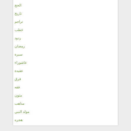
الحج
تاريخ
تراجم
خطب
ردود
رمضان
سيرة
عاشوراء
عقيدة
فرق
فقه
متون
مذاهب
مولد النبي
هجره