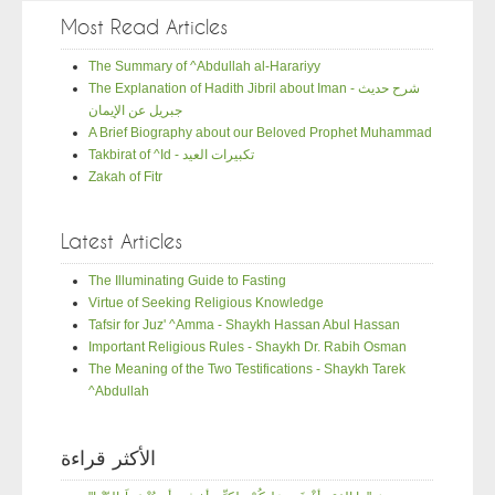
Most Read Articles
The Summary of ^Abdullah al-Harariyy
The Explanation of Hadith Jibril about Iman - شرح حديث
جبريل عن الإيمان
A Brief Biography about our Beloved Prophet Muhammad
Takbirat of ^Id - تكبيرات العيد
Zakah of Fitr
Latest Articles
The Illuminating Guide to Fasting
Virtue of Seeking Religious Knowledge
Tafsir for Juz' ^Amma - Shaykh Hassan Abul Hassan
Important Religious Rules - Shaykh Dr. Rabih Osman
The Meaning of the Two Testifications - Shaykh Tarek
^Abdullah
الأكثر قراءة