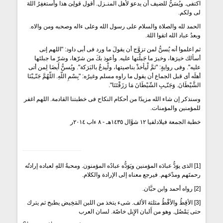
اكتفى. ويُسَنُّ للضيف أن يدعوَ لأهل المنـزل. أقول قولِىَ هذا وأَستغفِرُ اللهَ
لى ولكم.
الحمد لله والصلاة والسلام على رسول الله وعلى ءاله وصحبه ومن والاه.
وبعدُ عباد الله اتقوا اللهَ.
ثم اعلموا أنه يُسنُّ لمن تزوَّج أن يقولَ ما ورد فى أبى داود: "اللهم إنى
أسألك خيرَها، وخيرَ ما جَبلْتها عليه. وأعوذ بكَ من شرّها، وشرّ ما جبلتَها
عليه". وفى روايةٍ: "ثمَّ لْيأخذْ بناصيتها، ولْيدعُ بالبَرَكة". ويُسنُّ أَيضَا لِمن أتى
أهلَه أى قبل الجماع أن يقول ما راوه مسلم وغيرُه: "بِسْمِ اللّهِ. اللّهُمَّ جَنّـِبْنَا
الشَّيْطَانَ. وَجَنّـِبِ الشّيْطَانَ مَا رَزَقْتَنَا".
وسنذكر إن شاء الله مزيدًا من أحكام النكاح فى خطبتنا القادمة. اللهم اغفر
للمؤمنين والمؤمنات.
خطبة الجمعة فيلادلفيا ١٢ شوَّال ١٤٣٥هـ - ٨ ءاب ٢٠١٤ر
[1] الذى يوَدُّ عبادَه المؤمنين ويَوَدُّه عبادُه المؤمنون. ومحبةُ اللهِ لعباده إرادتُه
رحمتَهم ومدْحَهم. فيرجع معناه إلى الإرادة والكلام.
[2] رواه أحمد وابن حبَّان.
[3] الأقِطُ والأقْطُ مثلثة الألف. شىء يتخذ من اللبن المَخِيض يطبخ ثم يترك
حتى يَمْصُل. وهو من أَلبان الإِبل خاصّة. لسان العرب