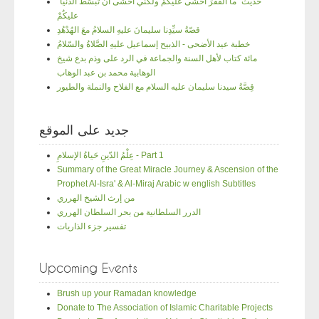
"حديث "ما الفقرَ أخْشَى عليكُمْ ولكنِّي أخشى أن تُبْسَطَ الدّنْيا
عليكُمْ
قصّةُ سيِّدِنا سليمانَ عليهِ السلامُ معَ الهُدْهُدِ
خطبة عيد الأضحى - الذبيح إسماعيل عليهِ الصَّلاةُ والسّلامُ
مائة كتاب لأهل السنة والجماعة في الرد على وذم بدع شيخ
الوهابية محمد بن عبد الوهاب
قِصَّةُ سيدنا سليمان عليه السلام مع الفلاح والنملة والطيور
جديد على الموقع
عِلْمُ الدّينِ حَياةُ الإسلامِ - Part 1
Summary of the Great Miracle Journey & Ascension of the
Prophet Al-Isra' & Al-Miraj Arabic w english Subtitles
من إرث الشيخ الهرري
الدرر السلطانية من بحر السلطان الهرري
تفسير جزء الذاريات
Upcoming Events
Brush up your Ramadan knowledge
Donate to The Association of Islamic Charitable Projects