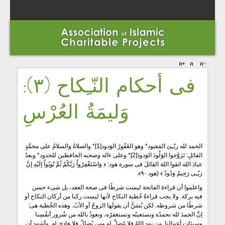
فى أحكام النّـِكاح (٣):
وَليمَةُ العُرْسِ
الحمد لله ربّـِىَ المَعبود* وهو الغَفُورُ الوَدود[1]* والصلاةُ والسلامُ على محمَّدٍ
القائلِ: تَزَوَّجوا الوَلُودَ الوَدودَ[2]* وعلى ءاله وصحبه الحافظين للحدود* وبعدُ
عبادَ الله اتقوا اللهَ القائلَ فى سورة هود: ﴿ وَاسْتَغْفِرُواْ رَبَّكُمْ ثُمَّ تُوبُواْ إلَيْهِ إنَّ
رَبّـِى رَحِيمٌ وَدُودٌ ﴾ (هود ٩٠﴾.
واعلموا أن قراءةَ الفاتحة ليست شرطًا فى صحة العقد، بل شىء حسن
فيه بركة. ولا يجب قراءةُ خُطبة النكاح لأنها ليست ركنا من أركان النكاح أو
شرطًا من شروطه. لكن يُسَنُّ أن يقولَها الزوجُ أو الأبُ. وهذه الخُطبة هى:
إنَّ الحمدَ لله نحمدُه ونستعينُه ونستغفرُه، ونعوذُ بالله من شُرور أنفُسِنا
وسيئات أعمالنا. من يهدِ اللهُ فلا مُضِلَّ له ومن يُضلِلْ فلا هادِىَ له. وأشهد أن