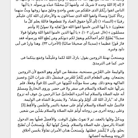
لا إله إلا اللهُ وحده لا شريكَ له، وأشهدُ أنَّ محمَّدًا عبدُه ورسولُه. ﴿ يا أيها
الناس اتقوا ربَّكمُ الذى خلقَكم من نفسٍ واحدةٍ وخلقَ منها زوجَها وبثَّ منهما
رجالًا كثيرًا ونساءً واتقوا اللهَ الذى تساءَلون به والأرحامَ إن اللهَ كان عليكُم
رقيبًا ﴾ (النساء ١) (أى أدُّوا حقوقَ العباد ولا تقطعوها فاللهُ يعلم كلَّ ما
تفعلون). ﴿ يا أيها الذين ءامنوا اتقوا اللهَ حقَّ تُقاتِه ولا تموتُنَّ إلا وأنتم
مسلمُون ﴾ (ءال عمران ١٠٢). ﴿ يا أيها الذين ءامنوا اتقوا اللهَ وقولوا قولا
سديدًا* يُصْلِحْ لكم أعمالَكم ويغفِرْ لكم ذنوبَكم ومَن يُطِعِ اللهَ ورسولَه فقد
فازَ فَوزًا عظيما ﴾ (سديدًا أى صحيحًا صائبًا) (الأحزاب ٣٣). وهذا وارِدٌ فى أبى
داود وغيرِه.
ويستحبُّ تهنئةُ الزوجين بقول: بارَكَ اللهُ لكما وعلَيكُما وجَمَع بينَكما فى
خير. كما فى الترمذىّ.
والوليمةُ على العُرْسِ مستحبة، مشتقةٌ من الوَلْم وهو الجمع لأن الزوجين
يجتمعان. وهى الطعام الذى يُتَّخَذُ للعُرس فيشمَلُ ذلك شرابَ البُنّ وعصيرَ
الفاكهة ونحوَ ذلك. وهى سنةٌ مؤكَّدة لثُبُوتِها عن النبى ﷺ قولًا وفعلًا، فلم
يتركْها عليه الصلاة والسلام فى سفر ولا فى حضر. وروَى البخارىُّ ومسلمٌ
أنه عليه الصلاة والسلام لما أخبرَه الصَّحابىُّ عبدُ الرحمن بنُ عوف أنه تزوجَ
قال له: "باركَ اللهُ لك. أَوْلِمْ ولو بشاة". ولا يشترط الشاة فى الوليمة.
فالنبىُّ عليه الصلاة والسلام أولَمَ على صفيةَ بالتمر والسَّمن والأَقِط.[3]
وعلى زوجة أخرى من زوجاته أولَمَ عليه الصلاة والسلام بمُدَّين من شعير.
ويدخُلُ وقتُها بالعقد، ثم لا تفوتُ بطول الوقت. والأفضلُ فعلُها بعد الدخول
اقتداءً بالرسول عليه الصلاة والسلام. ويُسَنُّ كونُها ليلًا. ويُستحَبُّ أن تُطبَخَ
بحلو، وأن لا يُكْسَرَ عظمُها. ويُستحبُّ هذان الأمران تفاؤلًا بحُسن أخلاق
الزوجة وبسلامة أعضائها.