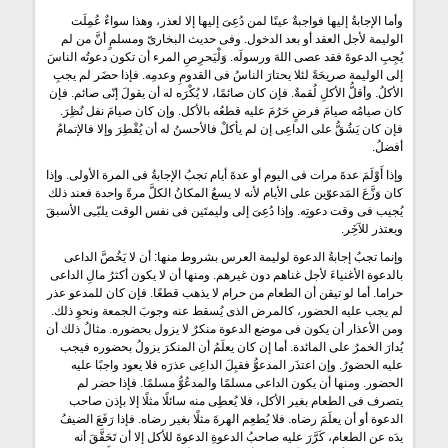
وأما الإجابةُ إليها فواجبةٌ عينًا لمن دُعِىَ إليها إلا لعذر، وهذا سواءٌ عُمِلَت
الوليمة لأجل العقد أو بعد الدخول. وفى حديث البخارىّ ومسلمٍ أنَّ من لم
يُجِبِ الدعوةَ فقد عصى اللهَ ورسولَه. وَلْيَحرِصِ المرء أن تكون دعوتُه الناسَ
إلى الوليمة صريحَةً لئلا يحتارَ الناسُ فى القدومِ وعدمِه. فإذا حضَر لم يجبِ
الأكلُ. وأقلُّ الأكلِ لُقمةٌ. فإن كان صائمًا، لا يُكْرَه له أن يقولَ إنّى صائم. فإن
كان صيامُه صيامَ فرضٍ حَرُمَ عليه قطعُه بالأكل. وإن كان صيامَ نفل نُظِرَ.
فإن كان يَشُقُّ على الداعِى إن لم يأكلْ فالأحسنُ له أن يُفْطِرَ وإلا فالإتمامُ
أفضلُ.
وإذا أَوْلَمَ عدةَ مرات فى اليوم أو عدةَ أيام تجبُ الإجابةُ فى المرة الأولى. وإذا
كان وَزَّعَ المَدعوّين على الأيام لأنه لا يسعُ المكانُ الكلَّ مرةً واحدة فعند ذلك
يُجيب فى وقت دعوتِه. وإذا دُعِىَ إلى وليمتَين فى نفس الوقت يلبّـِى الأسبقَ
ويعتذر للآخَِر.
وإنما تجبُ إجابةُ الدعوة لوليمة العرس بشروط منها: أن لا يَخُصَّ الداعى
بالدعوة الأغنياءَ لأجل غناهم دون غيرهم. ومنها أن لا يكون أكثرُ مالِ الداعى
حراما. أما لو تيقن أن الطعام من حرام لا يذهب قطعًا. فإن كان للمدعو عذر
لم يجب عليه الحضور، كالمرض الذى يُسقط عنه وجوبَ الجمعة ونحوِ ذلك.
ومن الأعذار أن يكون فى موضع الدعوة منكرٌ لا يزول بحضوره. مثالُ ذلك أن
يُدارَ الخمرُ على المائدة. أما إن كان يعلَمُ أن المنكرَ يزولُ بحضوره فيجب
عليه الحضورُ. وإن اعتذَر المدعوُّ فقبِلَ الداعِى عذرَه فلا يعود واجبًا عليه
الحضور. ومنها أن يكون الداعى مسلمًا والمدعُوُّ مسلمًا. فإذا حضر لم
يتصرف فى الطعام بغير الأكل، فلا يُعطِى منه سائلًا مثلًا إلا بإذن صاحب
الدعوة أو أن يعلَمَ رضاه. فلا يُطعِم الهرةَ مثلًا بغير رضاه. فإذا رَفَعَ الضيفُ
يدَه عن الطعام، كَرَّرَ عليه صاحبُ الدعوةِ الدعوةَ للأكل إلا أن تَحَقَّقَ أنه