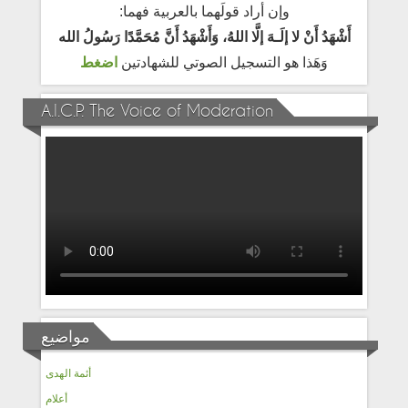
وإن أراد قولَهما بالعربية فهما:
أَشْهَدُ أَنْ لا إلَـهَ إلَّا اللهُ، وَأَشْهَدُ أَنَّ مُحَمَّدًا رَسُولُ الله
وَهَذا هو التسجيل الصوتي للشهادتين
اضغط
A.I.C.P. The Voice of Moderation
مواضيع
أئمة الهدى
أعلام