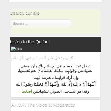
Search our site
Listen to the Qur'an
كيف يدخل غير المسلم في الإسلام
يَدخل غيرُ المسلم في الإسلام بالإيمان بمعنى
الشهادتين وقولِهِما سامعًا نفسَه بأيّ لغةٍ يُحسنها.
وإن أراد قولَهما بالعربية فهما:
أَشْهَدُ أَنْ لا إلَـهَ إلَّا اللهُ، وَأَشْهَدُ أَنَّ مُحَمَّدًا رَسُولُ الله
وَهَذا هو التسجيل الصوتي للشهادتين
اضغط
A.I.C.P. The Voice of Moderation