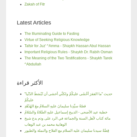
Zakah of Fitr
Latest Articles
The Illuminating Guide to Fasting
Virtue of Seeking Religious Knowledge
Tafsir for Juz' ^Amma - Shaykh Hassan Abul Hassan
Important Religious Rules - Shaykh Dr. Rabih Osman
The Meaning of the Two Testifications - Shaykh Tarek
^Abdullah
الأكثر قراءة
"حديث "ما الفقرَ أخْشَى عليكُمْ ولكنِّي أخشى أن تُبْسَطَ الدّنْيا
عليكُمْ
قصّةُ سيِّدِنا سليمانَ عليهِ السلامُ معَ الهُدْهُدِ
خطبة عيد الأضحى - الذبيح إسماعيل عليهِ الصَّلاةُ والسّلامُ
مائة كتاب لأهل السنة والجماعة في الرد على وذم بدع شيخ
الوهابية محمد بن عبد الوهاب
قِصَّةُ سيدنا سليمان عليه السلام مع الفلاح والنملة والطيور