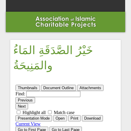
خَيْرُ الصَّدَقَةِ المَاءُ
والمَنِيحَةُ