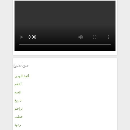
مواضيع
أئمة الهدى
أعلام
الحج
تاريخ
تراجم
خطب
ردود