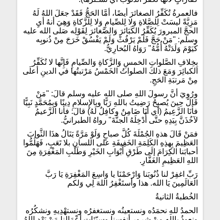
فالعمرةُ تُكَفِّرُ الصغائرَ أيضًا، أمَّا الحَجُّ فَقَدْ جعَلَ اللهُ لَهُ
مَزِيَّةً ليسَتْ لِلصَّلاةِ وَلا لِلصِّيامِ وَلا لِلزَّكاةِ وَهِيَ أنهُ أيِ
الحجَّ المبرورَ يُكَفِّرُ الكَبَائرَ وَالصَّغائرَ لِقَوْلِه صَلى الله عليه
وسلم: "مَنْ حَجَّ فَلَمْ يَرْفُثْ وَلَمْ يَفْسُقْ خَرَجَ مِنْ ذُنوبِه
كَيَوْمَ وَلَدَتْهُ أُمُّهُ" رَوَاهُ البُخارِيُّ.
بِخِلافِ الصَّلواتِ الخمسِ وَالزَّكاةِ وَالصِّيامِ فَإِنَّها لا تُكَفِّرُ
الكبائِرَ وَمَعَ ذلكَ الصلواتُ الخَمْسُ مَرْتبتُها في الدينِ أعلَى
مِنْ مَرتبَةِ الحَجِ.
ورُوِيَ أنَّ رسولَ اللهِ صلى الله عليه وسلم قالَ: "مَنْ
قَالَ حِينَ يُصبِحُ رَضِيتُ باللهِ رَبًّا وبالإِسلامِ دِينًا وَبِمُحَمَّدٍ نَبِيًّا
فأَنَا الزَّعِيمُ (أي أنَا ضَامِنٌ وكافِلٌ لَهُ) قالَ: فأنا الزَّعيمُ
لآخُذَنَّ بِيَدِهِ حتَّى أُدْخِلَهُ الجنَّةَ" رواهُ الطبرانيُّ.
فمَنْ قَالَ هذهِ الجُمْلَةَ كُلَّ صباحٍ وَلَوْ مَرَّةً يَنَالُ هذَا الثَّوابَ
العَظِيمَ بِهذِهِ الكَلِمَةِ الخَفِيفَةِ على اللسانِ بلا تَعَبٍ، فَهَلُمُّوا
أحبابَنا الكِرَامَ إلَى طَرْقِ أَبْوَابِ الخَيْرِ وَطَلَبِ المَغْفِرَةِ مِنَ
اللهِ العَظِيمِ الغَفَّارِ.
رَبِّ اغفِرْ لنا ذُنُوبَنا وَارْحَمْنَا يا وَاسِعَ المَغْفِرَةِ يَا رَبَّ
العَالَمِينَ يَا الله. هذا وأستَغْفِرُ اللهَ لِي وَلكم
الخُطبةُ الثانيةُ
الحمدُ للهِ نحمَدُه ونستعينُه ونستغفرُه ونستهْدِيهِ ونشكُرُه
ونعوذُ باللهِ مِنْ شرورِ أنفسِنا وسيّئاتِ أعْمَالِنا مَنْ يَهْدِ اللهُ