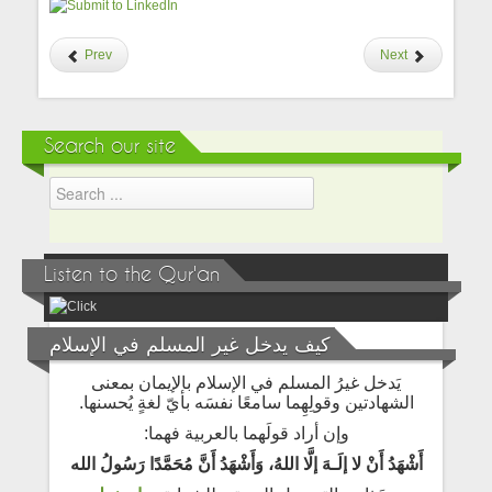
Prev
Next
Search our site
Listen to the Qur'an
كيف يدخل غير المسلم في الإسلام
يَدخل غيرُ المسلم في الإسلام بالإيمان بمعنى
الشهادتين وقولِهِما سامعًا نفسَه بأيّ لغةٍ يُحسنها.
وإن أراد قولَهما بالعربية فهما:
أَشْهَدُ أَنْ لا إلَـهَ إلَّا اللهُ، وَأَشْهَدُ أَنَّ مُحَمَّدًا رَسُولُ الله