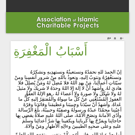
أَسْبَابُ الْمَغْفِرَةِ
إنّ الحمدَ للهِ نحمَدُهُ ونستعينُهُ ونستهدِيهِ ونشكرُهُ
ونستغْفِرُهُ ونتوبُ إليهِ، ونعوذُ باللهِ منْ شرورِ أنفسِنا ومنْ
سيّئاتِ أعمالِنا، مَنْ يهدِ اللهُ فلا مُضِلَّ لهُ ومَنْ يُضلِلْ فلا
هاديَ لهُ. وأشهدُ أنْ لا إلهَ إلا اللهُ وحدَهُ لا شريكَ ولا مثيلَ
لهُ ولا شَكْلَ ولا صورةَ ولا أعضاءَ لهُ ، هوَ الإلهُ العفُوُّ
الغفورُ الْمُسْتَغْنِي عنْ كلِّ ما سِواهُ والْمُفتقِرُ إليهِ كلُّ ما
عَداهُ. وأشهدُ أنّ سيّدَنا وحبيبَنا وعظيمَنا وقائدَنا وقرّةَ
أعيُنِنا محمّدًا عبدُهُ ورسولُهُ وصفِيّهُ وحبيبُهُ، بلّغَ الرِّسالةَ
وأدّى الأمانةَ ونصَحَ الأمّةَ، صلّى اللهُ عليهِ صلاةً يقضي بِها
حاجاتِنا ويفرِّجُ بِها كُرباتِنا ويكفينا بِها شرَّ أعدائِنا وسلَّمَ
عليهِ وعلى صحبِهِ الطيبينَ وءالِهِ الأطهارِ ومَنْ والاهُ.
أما بعدُ عبادَ اللهِ، فإني أوُصيكُمْ ونفسِي بتقوَى اللهِ العليِّ