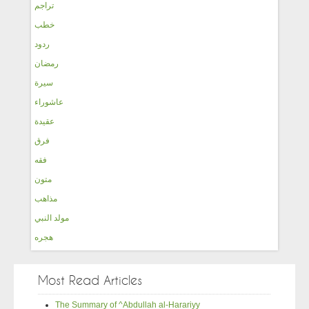
تراجم
خطب
ردود
رمضان
سيرة
عاشوراء
عقيدة
فرق
فقه
متون
مذاهب
مولد النبي
هجره
Most Read Articles
The Summary of ^Abdullah al-Harariyy