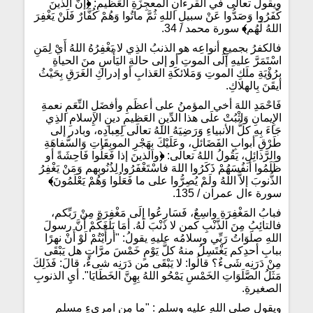
ويقولُ تعالى في القرءانِ المعجِزَةِ العَظيمِ:
﴿
إنَّ الذينَ
كَفَرُوا وَصَدُّوا عَنْ سبيلِ اللهِ ثُمَّ ماتُوا وَهُمْ كُفَّارٌ فَلَنْ يَغْفِرَ
اللهُ لَهُم
﴾
سورة محمد / 34.
فالكفرُ بجميعِ أنواعِه هو الذنبُ الذِي لا يَغْفِرُهُ اللهُ أَيْ لِمَنِ
اسْتَمَرَّ عليهِ إلَى الموتِ أو إلى حالةِ اليَأْسِ منَ الحياةِ
برُؤْيَةِ ملَكِ الموتِ وَمَلائكَةِ العَذابِ أو إدراكِ الغَرَقِ بِحَيْثُ
أيقَنَ بِالهلاكِ.
فَاحْمَدِ اللهَ أخي المؤمنُ على أعظَمِ وأفضَلِ النِّعَمِ نعمةِ
الإِيمانِ وَاثْبُتْ علَى هذا الدِّينِ العَظيمِ دينِ الإِسلامِ الذِي
جَاءَ بِهِ كلُّ الأنبياءِ وَرَضِيَهُ اللهُ تعالَى لِعِبادِه، وبادر إلى
طَرْقِ أبوابِ الفَضَائلِ، وعَلَيْكَ بِهَجْرِ الموبِقَاتِ وَالسَّفاهَةِ
والرَّذائِلِ، يَقُولُ اللهُ تعالى:
﴿
والذينَ إذا فَعَلُوا فَاحِشَةً أو
ظَلَمُوا أنفُسَهُمْ ذَكَرُوا اللهَ فاسْتَغْفَرُوا لِذُنُوبِهم وَمَنْ يَغْفِرُ
الذُّنوبَ إلاَّ اللهُ ولَمْ يُصِرُّوا على ما فَعَلُوا وَهُمْ يَعْلَمُونَ
﴾
سورة ءال عمران / 135.
فبابُ المَغْفِرَةِ واسِعٌ، فَسَارِعُوا إلَى مَغْفِرَةٍ مِنْ رَبِّكم،
فالتائِبُ مِنَ الذَّنْبِ كمن لا ذَنْبَ لَهُ. أمَا بَلَغَكُمْ أَنَّ رسولَ
اللهِ صلَوَاتُ رَبِّي وسلامُه عليهِ يقولُ: "أرأَيْتُمْ لَوْ أَنْ نهرًا
ببابِ أحدِكم يَغْتَسِلُ منهُ كلَّ يَوْمٍ خَمْسَ مرَّاتٍ هل يَبْقَى
مِنْ دَرَنِه شَىءٌ؟ قالُوا: لا يَبْقَى من دَرَنِه شىءٌ، قالَ: فَذَلِكَ
مَثَلُ الصَّلَوَاتِ الخَمْسِ يَمْحُو اللهُ بِهِنَّ الخَطَايَا". أيِ الذنوبِ
الصغيرةِ.
ويقول صلى الله عليه وسلم : "ما مِنِ امرِىءٍ مسلمٍ