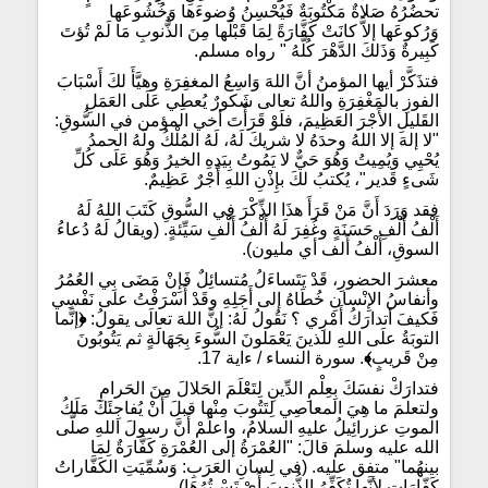
تحضُرُهُ صَلاةٌ مَكْتُوبَةٌ فَيُحْسِنُ وُضوءَها وَخُشُوعَها
وَرُكوعَها إلاَّ كانَتْ كَفَّارَةً لِمَا قَبْلَها مِنَ الذُّنوبِ مَا لَمْ تُؤتَ
كَبِيرةٌ وَذَلكَ الدَّهْرَ كُلَّهُ " رواه مسلم.
فتذَكَّرْ أيها المؤمنُ أنَّ اللهَ وَاسِعُ المغفِرَةِ وهيَّأَ لكَ أَسْبَابَ
الفوزِ بالمَغْفِرَةِ واللهُ تعالى شَكورٌ يُعطِي عَلَى العَمَلِ
القَليلِ الأَجْرَ العَظِيمَ، فلَوْ قَرَأْتَ أخي المؤمن في السُّوقِ:
"لا إلهَ إلا اللهُ وحدَهُ لا شريكَ لَهُ، لَهُ المُلْكُ ولَهُ الحمدُ
يُحْيِي وَيُمِيتُ وَهُوَ حَيٌّ لا يَمُوتُ بِيَدِهِ الخيرُ وَهُوَ عَلَى كُلِّ
شَىءٍ قَدير"، يُكتبُ لكَ بإِذْنِ اللهِ أَجْرٌ عَظِيمٌ.
فقد وَرَدَ أَنَّ مَنْ قَرَأَ هذَا الذِّكْرَ فِي السُّوقِ كَتَبَ اللهُ لَهُ
أَلْفُ أَلْفِ حَسَنَةٍ وغُفِرَ لَهُ أَلْفُ أَلْفِ سَيِّئةٍ. (ويقالُ لَهُ دُعاءُ
السوقِ، أَلْفُ أَلف أي مليون).
معشرَ الحضورِ، قَدْ يَتَساءَلُ مُتسائِلٌ فَإِنْ مَضَى بِي العُمُرُ
وأنفاسُ الإِنْسانِ خُطَاهُ إلى أَجَلِهِ وقَدْ أَسْرَفْتُ على نَفْسِي
فَكيفَ أتدارَكُ أَمْرِي ؟ نَقُولُ لَهُ: إنَّ اللهَ تعالَى يقولُ:
﴿
إنَّما
التوبَةُ علَى اللهِ للذينَ يَعْمَلونَ السُّوءَ بِجَهَالَةٍ ثم يَتُوبُونَ
مِنْ قَريبٍ
﴾
. سورة النساء / ءاية 17.
فتدارَكْ نفسَكَ بِعِلْمِ الدِّينِ لِتَعْلَمَ الحَلالَ مِنَ الحَرامِ
ولتعلمَ ما هِيَ المعاصِي لِتَتُوبَ مِنْها قبلَ أَنْ يُفاجِئَكَ مَلَكُ
الموتِ عزرائِيلُ عليهِ السلامُ، واعلَمْ أَنَّ رسولَ اللهِ صلَّى
الله عليه وسلمَ قالَ: "العُمْرَةُ إلَى العُمْرَةِ كَفَّارَةٌ لِمَا
بينهُما" متفق عليه. (في لِسانِ العَرَبِ: وَسُمِّيَتِ الكَفَّاراتُ
كَفّارَاتٍ لأنَّها تُكَفِّرُ الذُّنوبَ أَيْ تَسْـتُرُهَا).