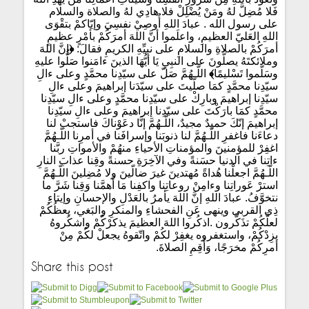
فَلا مُضِلَّ لهُ ومَنْ يُضْلِلْ فلا هادِي لهُ والصلاة والسلام
على رسول الله . عبادَ اللهِ أُوصِيْ نفسِيَ وإيّاكمْ بتقْوَى
اللهِ العَليّ العظيمِ، واعلَموا أنَّ اللهَ أمرَكُمْ بأمْرٍ عظيمٍ
أمرَكُمْ بالصلاةِ والسلامِ على نبيِّهِ الكريمِ فقالَ:
﴿
إنَّ اللهَ
وملائكتَهُ يصلُّونَ على النبِيِ يَا أيُّهَا الذينَ ءامَنوا صَلُّوا عليهِ
وسَلّموا تَسْليمًا
﴾
اللّـهُمَّ صَلّ على سيّدِنا محمَّدٍ وعلى ءالِ
سيّدِنا محمَّدٍ كمَا صلّيتَ على سيّدَنا إبراهيمَ وعلى ءالِ
سيّدِنا إبراهيمَ وبارِكْ على سيّدِنا محمَّدٍ وعلى ءالِ سيّدِنا
محمَّدٍ كمَا بارَكْتَ على سيّدِنا إبراهيمَ وعلى ءالِ سيّدِنا
إبراهيمَ إنّكَ حميدٌ مجيدٌ، اللّـهُمَّ إنَّا دعَوْناكَ فاستجبْ لنا
دعاءَنا فاغفرِ اللّـهُمَّ لنا ذنوبَنا وإسرافَنا في أمرِنا اللّـهُمَّ
اغفِرْ للمؤمنينَ والمؤمناتِ الأحياءِ منهُمْ والأمواتِ ربَّنا
ءاتِنا في الدنيا حسَنةً وفي الآخِرَةِ حسنةً وقِنا عذابَ النارِ
اللّـهُمَّ اجعلْنا هُداةً مُهتدينَ غيرَ ضالّينَ ولا مُضِلينَ اللّـهُمَّ
استرْ عَوراتِنا وءامِنْ روعاتِنا واكفِنا مَا أَهمَّنا وَقِنا شَرَّ ما
نتخوَّفُ. عبادَ اللهِ إنَّ اللهَ يأمرُ بالعَدْلِ والإحسانِ وإيتاءِ
ذِي القربى وينهى عَنِ الفحشاءِ والمنكرِ والبَغي، يعظُكُمْ
لعلَّكُمْ تذَكَّرون .اذكُروا اللهَ العظيمَ يذكرْكُمْ واشكُروهُ
يزِدْكُمْ، واستغفروه يغفِرْ لكُمْ واتّقوهُ يجعلْ لكُمْ مِنْ
أمرِكُمْ مخرَجًا، وَأَقِمِ الصلاةَ.
Share this post