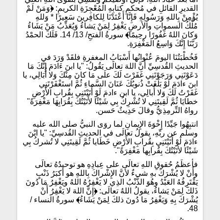
القديرِ القائلِ في مُحكمِ كتابِهِ الْمُعْجِزَةِ الكريمِ:
﴿
وَمَنْ لَمْ
يُؤْمِنْ بِاللهِ وَرَسُولِهِ فَإِنَّا أَعْتَدْنَا لِلكافِرينَ سَعِيرًا * وَللهِ
مُلْكُ السمواتِ والأرضِ يَغْفِرُ لِمَنْ يَشاءُ وَيُعَذِّبُ مَنْ يَشَاءُ
وَكانَ اللهُ غَفُورًا رحِيمًا
﴾
سورةُ الفتحِ/ 13/ 14. فَلَكَ الحمْدُ
رَبَّنَا إِنَّكَ وَاسِعُ المَغْفِرَةِ.
فَخُطْبَتُنَا اليومَ عُنْوانُها أَسْبَابُ المغفرةِ فلقَدْ وَرَدَ في
الحديثِ القُدسِيِّ أَنَّ اللهَ تعالَى يَقُولُ: "يا ابنَ ءَادَمَ إِنَّكَ مَا
دَعَوْتَنِي وَرَجَوْتَنِي غَفَرْتَ لَكَ علَى مَا كانَ مِنْكَ وَلا أُبَالِي، يا
ابنَ ءادَمَ لَوْ بَلَغَتْ ذُنوبُكَ عَنَانَ السَّماءِ ثُمَّ استَغْفَرْتَنِي
غَفَرْتُ لَكَ وَلا أُبالِي، يا ابن ءادمَ لَوْ أَتَيْتَنِي بِقُرابِ الأَرْضِ
خطايَا ثُمَّ لَقِيتَنِي لا تُشْرِكُ بِي شَيْئًا لأَتَيْتُكَ بِقُرَابِهَا مَغْفِرَةً"
رواهُ التِّرمِذِيُّ وقالَ حَدِيثٌ حَسن.
انتبِهُوا جَيِّدًا إِخْوَةَ الإِيمانِ لما روَى النبيُّ صلى الله عليه
وسلم عن ربِّهِ، يقولُ تعالَى في الحديثِ القُدسِيِّ: "يا ابْنَ
ءادَمَ لَوْ أَتَيْتَنِي بِقُرابِ الأَرْضِ خَطَايا ثُمَّ لَقِيتَنِي لا تُشركُ بِي
شَيْئًا لأتَيْتُكَ بِقُرابِها مَغْفِرَةً".
فأعظَمُ حُقوقِ اللهِ تعالَى على عِبادِهِ هو توحيدُهُ تعالَى
وأَنْ لا يُشْرَكَ بهِ شىءٌ لأنَّ الإِشْراكَ بِاللهِ هو أكبَرُ ذَنْبٍ
يَقْتَرِفُهُ العَبْدُ وهُوَ الذَّنْبُ الذِي لا يَغْفِرُهُ اللهُ ويَغْفِرُ مَا دُونَ
ذَلكَ لِمَنْ يَشاءُ، يقولُ اللهُ تعالَى:
﴿
إِنَّ اللهَ لا يَغْفِرُ أَنْ
يُشْرَكَ بِهِ وَيَغْفِرُ مَا دُونَ ذلكَ لِمَنْ يَشَاءُ
﴾
سورةُ النساء /
48.