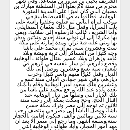
الشريف يحيي بن سرور بن مساعد، وفي شهر
محرم من سنة 29 بعثوا إلى السلطنة مبارك بن
مضيان الذي كان أميرًا على المدينة المنورة
للوهابية، فطافوا به في القسطنطينية في
موكب ليراه الناس ثم قتلوه وعلقوا رأسه على
باب السرايا، وفعل مثل ذلك بعثمان المضايفي،
وأما الشريف غالب فأرسلوه إلى سلانيك وبقي
بها مكرمًا إلى أن توفي سنة إحدى وثلاثين ودفن
بها وبني عليه قبة تزار، ومدة إمارته على مكة
ست وعشرون سنة. ثم إن محمد علي باشا
وجه كثيرًا من العساكر إلى تربة وبيشة وبلاد
غامد وزهران وبلاد عسير لقتال طوائف الوهابية
وقطع دابرهم، ثم سار بنفسه في أثرهم في
شعبان سنة تسع وعشرين ووصل إلى تلك
الديار وقتل كثيرًا منهم وأسر كثيرًا وخرب
ديارهم، وفي شهر جمادى الأولى سنة تسع
وعشرين هلك سعود أمير الوهابية وقام بالمُلْك
بعده ولده عبد الله ورجع محمد علي باشا من
تلك الديار التي وصلها من ديار الوهابية عند
إقبال الحج، وحج ومكث بمكة إلى رجب سنة
ثلاثين ثم توجه إلى مصر وترك بمكة حسن
باشا، ووصل الباشا إلى مصر في منتصف رجب
سنة ثلاثين ومائتين وألف، فتكون إقامته بالحجاز
سنة وسبعة أشهر، وما رجع إلى مصر إلا بعد أن
مهد أمور الحجاز، وأباد طوائف الوهابية التي