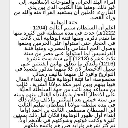
أمراء البلد الحرام، والفتوحات الإسلامية، إلى
غير ذلك. ومنها هذا الكتيب الذي بين يدي
القارىء، ءاملين أن يستفيد القراء منه والله من
وراء القصد.
فتنة الوهابية
اعلم أن السلطان سليم الثالث (1204-
1222هـ) حدث في مدة سلطنته فتن كثيرة منها
ما تقدم ذكره، ومنها فتنة الوهابية التي كانت
في الحجاز حتى استولوا على الحرمين ومنعوا
وصول الحج الشامي والمصري، ومنها فتنة
الفرنسيس لما استولوا على مصر من سنة
ثلاث عشرة (1213) إلى سنة ست عشرة
(1216) ولنذكر ما يتعلق بهاتين الفتنتين على
سبيل الاختصار لأن كلاً منهما مذكور تفصيلاً في
التواريخ وأفرد كل منهما بتأليف رسائل
مخصوصة، أما فتنة الوهابية فكان ابتداء القتال
فيها بينهم وبين أمير مكة مولانا الشريف غالب
بن مساعد وهو نائب من جهة السلطنة العليَّة
على الأقطار الحجازية وابتداء القتال بينهم وبينه
من سنة خمس بعد المائتين والألف وكان ذلك
في مدة سلطنة مولانا السلطان سليم الثالث
ابن السلطان مصطفى الثالث بن أحمد (وأما
ابتداء أول ظهور الوهابية) فكان قبل ذلك بسنين
كثيرة وكانت قوتهم وشوكتهم في بلادهم أولاً،
ثم كثر شرهم وتزايد ضررهم واتسع ملكهم