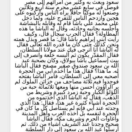
سعود وبعث به وكثير من أمرائهم إلى مصر
فوصل في سابع عشر محرم سنة أربع وثلاثين
وصنعوا له موكبًا حافلاً يراه الناس وأركبوه على
هجين وازدحم الناس للتفرج عليه، ولما دخل
على محمد علي باشا قام له وقابله بالبشاشة
وأجلسه بجانبه وحادثه، وقال له الباشا ما هذه
المطاولة؟ فقال الحرب سجال قال، وكيف
رأيت ابني إبراهيم باشا قال: ما قصر وبذل همته
ونحن كذلك حتى كان ما قدره الله تعالى فقال
له الباشا أنا أترجى فيك عند مولانا السلطان،
فقال المقدّر يكون ثم ألبسه خلعة وانصرف إلى
بيت إسماعيل باشا ببولاق، وكان بصحبة عبد
الله بن سعود صندوق صغير مصفح فقال الباشا
له. ما هذا؟ فقال هذا ما أخذه أبي من الحجرة
أصحبه معي إلى السلطان، فأمر الباشا بفتحه
فوجدوا فيه ثلاثة مصاحف من خزائن الملوك لم
ير الراؤون أحسن منها ومعها ثلاثمائة حبة من
اللؤلؤ الكبار وحبة زمرد كبيرة وشريط من
الذهب، فقال له الباشا الذي أخذتموه من
الحجرة أشياء كثيرة غير هذا، فقال: هذا الذي
وجدته عند أبي فإنه لم يستأصل كل ما كان في
الحجرة لنفسه بل أخذه العرب وأهل المدينة
وأغاوات الحرم وشريف مكة، فقال الباشا
صحيح وجدنا عند الشريف أشياء من ذلك. ثم
أرسلوا عبد الله بن سعود إلى دار السلطنة