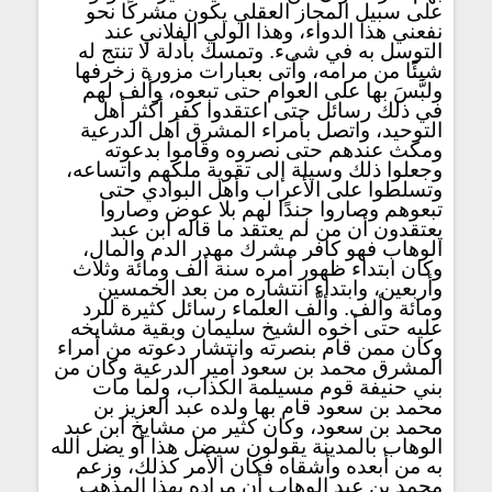
على سبيل المجاز العقلي يكون مشركًا نحو
نفعني هذا الدواء، وهذا الولي الفلاني عند
التوسل به في شىء. وتمسك بأدلة لا تنتج له
شيئًا من مرامه، وأتى بعبارات مزورة زخرفها
ولبَّسَ بها على العوام حتى تبعوه، وألف لهم
في ذلك رسائل حتى اعتقدوا كفر أكثر أهل
التوحيد، واتصل بأمراء المشرق أهل الدرعية
ومكث عندهم حتى نصروه وقاموا بدعوته
وجعلوا ذلك وسيلة إلى تقوية ملكهم واتساعه،
وتسلطوا على الأعراب وأهل البوادي حتى
تبعوهم وصاروا جندًا لهم بلا عوض وصاروا
يعتقدون أن من لم يعتقد ما قاله ابن عبد
الوهاب فهو كافر مشرك مهدر الدم والمال،
وكان ابتداء ظهور أمره سنة ألف ومائة وثلاث
وأربعين، وابتداء انتشاره من بعد الخمسين
ومائة وألف. وألّف العلماء رسائل كثيرة للرد
عليه حتى أخوه الشيخ سليمان وبقية مشايخه
وكان ممن قام بنصرته وانتشار دعوته من أمراء
المشرق محمد بن سعود أمير الدرعية وكان من
بني حنيفة قوم مسيلمة الكذاب، ولما مات
محمد بن سعود قام بها ولده عبد العزيز بن
محمد بن سعود، وكان كثير من مشايخ ابن عبد
الوهاب بالمدينة يقولون سيضل هذا أو يضل الله
به من أبعده وأشقاه فكان الأمر كذلك، وزعم
محمد بن عبد الوهاب أن مراده بهذا المذهب