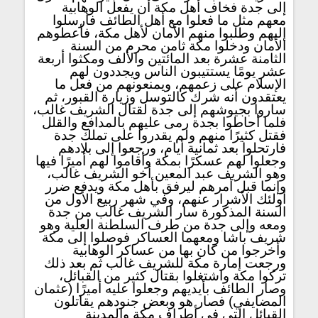
إلى جدة فخاف أهل مكة أن يفعل الوهابية
معهم مثل ما فعلوا مع أهل الطائف فأرسلوا
إليهم وطلبوا منهم الأمان لأهل مكة، فأعطوهم
الأمان ودخلوا مكة ثامن محرم من السنة
الثامنة عشرة بعد المائتين والألف ومكثوا أربعة
عشر يومًا يستتيبون الناس ويجددون لهم
الإسلام على زعمهم، ويمنعونهم من فعل ما
يعتقدون أنه شرك كالتوسل وزيارة القبور، ثم
ساروا بجيوشهم إلى جدة لقتال الشريف غالب،
فلما أحاطوا بجدة رمى عليهم بالمدافع والقلل
فقتل كثيرًا منهم ولم يقدروا على تملك جدة
فارتحلوا بعد ثمانية أيام، ورجعوا إلى بلادهم
وجعلوا لهم عسكرًا بمكة وأقاموا لهم أميرًا فيها
وهو الشريف عبد المعين أخو الشريف غالب،
وإنما قبل أمرهم ليرفق بأهل مكة ويدفع ضرر
أولئك الأشرار عنهم، وفي شهر ربيع الأول من
السنة المذكورة سار الشريف غالب من جدة
ومعه وإلى جدة من طرف السلطنة العلية وهو
شريف باشا ومعهما العساكر فوصلوا إلى مكة
وأخرجوا من كان بها من عساكر الوهابية
ورجعت إمارة مكة للشريف غالب ثم بعد ذلك
تركوا مكة واشتغلوا بقتال كثير من القبائل،
وصار الطائف بأيديهم وجعلوا عليه أميرًا (عثمان
المضايفي) فصار هو وبعض جنودهم يقاتلون
القبائل التي في أطراف مكة والمدينة