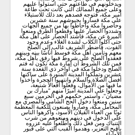
ويدخلونهم في طاعتهم حتى استولوا عليهم
وعلى جميع الممالك التي كانت تحت طاعة
أمير مكة، فتوجه قصدهم بعد ذلك للاستيلاء
على مكة فساروا بجيوشهم سنة عشرين
وحاصروا مكة وأحاطوا بها من جميع الجهات
وشددوا الحصار عليها وقطعوا الطرق ومنعوا
الميرة عن مكة، فاشتد الحصار على أهل مكة
حتى أكلوا الكلاب لشدة الغلاء وعدم وجود
القوت، فاضطر الشريف غالب إلى الصلح
معهم وتأمين أهل مكة فوسط أناسًا بينه وبينهم
فعقدوا الصلح على شروط فيها رفق بأهل مكة،
فمن تلك الشروط أن إمارة مكة تكون له فتم
الصلح ودخلوا مكة في أواخر ذي القعدة سنة
عشرين وتملكوا المدينة المنورة على ساكنها
أفضل الصلاة والسلام وانتهبوا الحجرة وأخذوا
ما فيها من الأموال، وفعلوا أفعالاً شنيعة،
وجعلوا على المدينة أميرًا منهم "مبارك بن
مضيان"، واستمر حكمهم في الحرمين سبع
سنين ومنعوا دخول الحج الشامي والمصري مع
المحامل مكة، وصاروا يصنعون للكعبة المعظمة
ثوبًا من العباء القيلان الأسود، وأكرهوا الناس
على الدخول في دينهم ومنعوهم من شرب
التنباك ومن فعل ذلك وأطّلعوا عليه عزروه
بأقبح التعزير، وهدموا القبب التي على قبور
الأولياء.