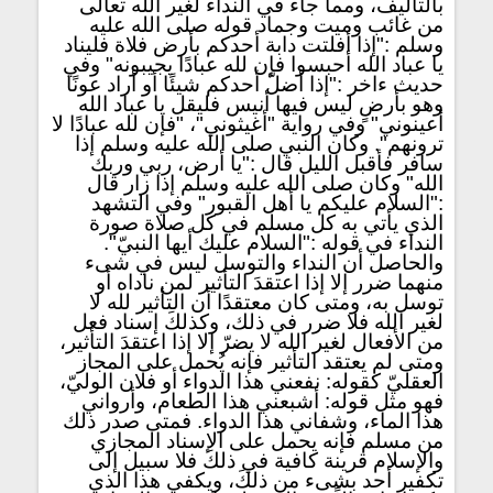
بالتأليف، ومما جاء في النداء لغير الله تعالى
من غائب وميت وجماد قوله صلى الله عليه
وسلم :"إذا أفلتت دابة أحدكم بأرض فلاة فليناد
يا عباد الله أحبسوا فإن لله عبادًا يجيبونه" وفي
حديث ءاخر :"إذا أضلّ أحدكم شيئًا أو أراد عونًا
وهو بأرضٍ ليس فيها أنيس فليقل يا عباد الله
أعينوني" وفي رواية "أغيثوني"، "فإن لله عبادًا لا
ترونهم". وكان النبي صلى الله عليه وسلم إذا
سافر فأقبل الليل قال :"يا أرض، ربي وربك
الله" وكان صلى الله عليه وسلم إذا زار قال
:"السلام عليكم يا أهل القبور" وفي التشهد
الذي يأتي به كل مسلم في كل صلاة صورة
النداء في قوله :"السلام عليك أيها النبيّ".
والحاصل أن النداء والتوسل ليس في شىء
منهما ضرر إلا إذا اعتقدَ التأثير لمن ناداه أو
توسل به، ومتى كان معتقدًا أن التأثير لله لا
لغير الله فلا ضرر في ذلك، وكذلكَ إسناد فعل
من الأفعال لغير الله لا يضرّ إلا إذا اعتقدَ التأثير،
ومتى لم يعتقد التأثير فإنه يُحمل على المجاز
العقليّ كقوله: نفعني هذا الدواء أو فلان الوليّ،
فهو مثل قوله: أشبعني هذا الطعام، وأرواني
هذا الماء، وشفاني هذا الدواء. فمتى صدر ذلك
من مسلم فإنه يحمل على الإسناد المجازي
والإسلام قرينة كافية في ذلكَ فلا سبيل إلى
تكفير أحد بشىء من ذلكَ، ويكفي هذا الذي