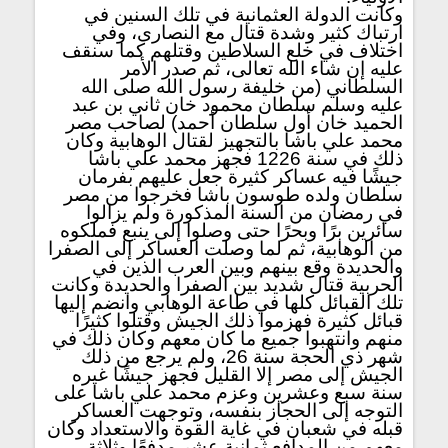
وكانت الدولة العثمانية في تلك السنين في
ارتباك كثير وشدة قتال مع النصارى، وفي
اختلاف في خلع السلاطين وقتلهم كما سنقف
عليه إن شاء الله تعالى، ثم صدر الأمر
السلطاني (من خليفة رسول الله صلى الله
عليه وسلم سلطان محمود خان ثاني بن عبد
الحميد خان أول سلطان أحمد) لصاحب مصر
محمد علي باشا بالتجهيز لقتال الوهابية وكان
ذلك في سنة 1226 فجهز محمد علي باشا
جيشًا فيه عساكر كثيرة جعل عليهم بفرمان
سلطان ولده طوسون باشا فخرجوا من مصر
في رمضان من السنة المذكورة ولم يزالوا
سائرين برًا وبحرًا حتى وصلوا إلى ينبع فملكوه
من الوهابية، ثم لما وصلت العساكر إلى الصفرا
والحديدة وقع بينهم وبين العرب الذين في
الحربية قتال شديد بين الصفرا والحديدة وكانت
تلك القبائل كلها في طاعة الوهابي وانضم إليها
قبائل كثيرة فهزموا ذلك الجيش وقتلوا كثيرًا
منهم وانتهبوا جميع ما كان معهم وكان ذلك في
شهر ذي الحجة سنة 26، ولم يرجع من ذلك
الجيش إلى مصر إلا القليل فجهز جيشًا غيره
سنة سبع وعشرين وعزم محمد علي باشا على
التوجه إلى الحجاز بنفسه، وتوجهت العساكر
قبله في شعبان في غاية القوة والاستعداد وكان
معهم من المدافع ثمانية عشر مدفعًا وثلاثة