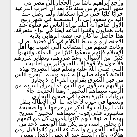
ورجع إبراهيم باشا من الحجاز إلى مصر في
شهر المحرم من سنة 35 بعد أن أخرب الدرعية
خرابًا كليًا حتى تركوا سكناها. ولما وصل عبد
الله بن سعود إلى دار السلطنة في شهر ربيع
الأول طافوا به البلد ليراه الناس ثم قتلوه عند
باب همايون وقتلوا أتباعه أيضًا في نواح متفرقة.
هذا حاصل ما كان في قصة الوهابي بغاية
الاختصار ولو بسط الكلام في كل قضية لطال،
وكانت فتنهم من المصائب التي أصيب بها أهل
الإسلام فإنهم سفكوا كثيرًا من الدماء، وانتهبوا
كثيرًا من الأموال، وعمَّ ضررهم، وتطاير شررهم
فلا حول ولا قوة إلا بالله، وكثير من أحاديث
النبي صلى الله عليه وسلم فيها التصريح بهذه
الفتنة كقوله صلى الله عليه وسلم :"يخرج أناس
من قبل الشرق يقرأون القرءان لا يجاوز
تراقيهم يمرقون من الدين كما يمرق السهم من
الرمية سيماهم التحليق" وهذا الحديث جاء
بروايات كثيرة بعضها في صحيح البخاري
وبعضها في غيره لا حاجة لنا إلى الإطالة بنقل
تلك الروايات ولا لذكر من خرجها لأنها صحيحة
مشهورة ففي قوله "سيماهم التحليق" تصريح
بهذه الطائفة لأنهم كانوا يأمرون كل من اتبعهم
أن يحلق رأسه، ولم يكن هذا الوصف لأحد من
طوائف الخوارج والمبتدعة الذين كانوا قبل زمن
هؤلاء، وكان السيد عبد الرحمن الأهدل مفتي