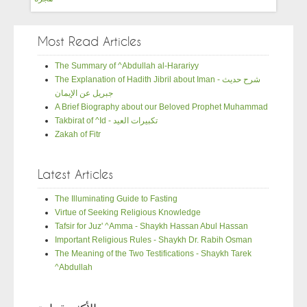
Most Read Articles
The Summary of ^Abdullah al-Harariyy
The Explanation of Hadith Jibril about Iman - شرح حديث
جبريل عن الإيمان
A Brief Biography about our Beloved Prophet Muhammad
Takbirat of ^Id - تكبيرات العيد
Zakah of Fitr
Latest Articles
The Illuminating Guide to Fasting
Virtue of Seeking Religious Knowledge
Tafsir for Juz' ^Amma - Shaykh Hassan Abul Hassan
Important Religious Rules - Shaykh Dr. Rabih Osman
The Meaning of the Two Testifications - Shaykh Tarek
^Abdullah