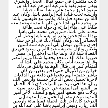
كانت منتشرة في جميع قبائل الحجاز والشرق
وبقي منهم بقية بالدرعية أميرهم عبد الله بن
سعود فجهز محمد علي باشا لقتاله جيشًا
وأرسله تحت قيادة ابنه إبراهيم باشا، وكان عبد
الله بن سعود قبل ذلك يكاتب مع طوسون باشا
بن محمد علي باشا حين كان بالمدينة وعقد معه
صلحًا على بقاء إمارته ودخوله تحت طاعة
محمد علي باشا، فلم يرض محمد علي باشا
بهذا الصلح فجهز ولده إبراهيم باشا وجعل أمر
العساكر إليه، وكان ابتداء ذلك في أواخر سنة
إحدى وثلاثين فوصل إلى الدرعية سنة اثنتين
وثلاثين ونازل بجيوشه عبد الله بن سعود في ذي
القعدة سنة 33، ولما جاءت الأخبار إلى مصر
ضربوا لذلك ألف مدفع وفعلوا شنكًا وزينوا مصر
وقراها سبعة أيام، وكان محمد علي باشا له
اهتمام كبير في قتال الوهابية وأنفق في ذلك
خزائن من الأموال حتى أخبر بعض من كان
يباشر خدمته أنهم دفعوا في دفعة من الدفعات
لأجرة تحميل بعض الذخائر خمسة وأربعين ألف
ريال، هذا في مرة من المرات كان ذلك الحمل
من الينبع إلى المدينة عن أجرة كل بعير ست
ريالات دفع نصفها أمير ينبع والنصف الآخر أمير
المدينة، وعند وصول الحمل من المدينة إلى
الدرعية كان أجر تلك الحملة فقط مائة وأربعين
ألف ريال، وقبض إبراهيم باشا على عبد الله بن