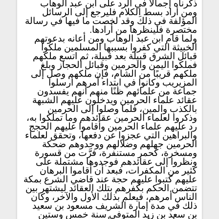
ذكرناه إجمالاً في الرد على ابن عبد الوهاب
ومن أراد بسط الكلام فليرجع إلى الرسائل
المؤلفة في ذلكَ وقد لخصت ما فيها في رسالة
مختصرة فلينظرها من أرادها.
ولما قام ابن عبد الوهاب ومن أعانه بدعوتهم
الخبيثة التي كفروا بسببها المسلمين ملكوا
قبائل الشرق قبيلة بعد قبيلة، ثم اتسع ملكهم
فملكوا اليمن والحرمين وقبائل الحجاز وبلغ
ملكهم قريبًا من الشام، فإن ملكهم وصل إلى
المزيريب وكانوا في ابتداء أمرهم أرسلوا
جماعة من علمائهم ظنًا منهم أنهم يفسدون
عقائد علماء الحرمين ويدخلون عليهم الشبهة
بالكذب والمين، فلما وصلوا إلى الحرمين
وذكروا لعلماء الحرمين عقائدهم وما تملكوا به،
رد عليهم علماء الحرمين وأقاموا عليهم الحجج
والبراهين التي عجزوا عن دفعها، وتحقق لعلماء
الحرمين جهلهم وضلالهم ووجدوهم ضحكة
ومسخرة، كحمر مستنفرة، فرَّت من قسورة
ونظروا إلى عقائدهم فوجدوها مشتملة على
كثير من المكفرات، فبعد أن أقاموا البرهان
عليهم كتبوا عليهم حجة عند قاضي الشرع بمكة
تتضمن الحكم بكفرهم بتلك العقائد ليشتهر بين
الناس أمرهم، فيعلم بذلك الأول والآخر، وكان
ذلك في مدة إمارة الشريف مسعود بن سعيد
بن سعد بن زيد المتوفى سنة خمس وستين