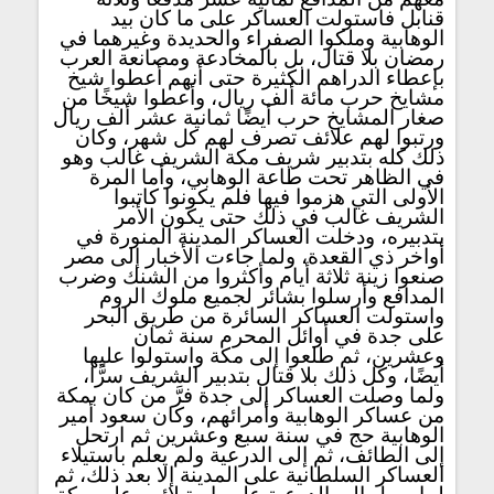
قنابل فاستولت العساكر على ما كان بيد
الوهابية وملكوا الصفراء والحديدة وغيرهما في
رمضان بلا قتال، بل بالمخادعة ومصانعة العرب
بإعطاء الدراهم الكثيرة حتى أنهم أعطوا شيخ
مشايخ حرب مائة ألف ريال، وأعطوا شيخًا من
صغار المشايخ حرب أيضًا ثمانية عشر ألف ريال
ورتبوا لهم علائف تصرف لهم كل شهر، وكان
ذلك كله بتدبير شريف مكة الشريف غالب وهو
في الظاهر تحت طاعة الوهابي، وأما المرة
الأولى التي هزموا فيها فلم يكونوا كاتبوا
الشريف غالب في ذلك حتى يكون الأمر
بتدبيره، ودخلت العساكر المدينة المنورة في
أواخر ذي القعدة، ولما جاءت الأخبار إلى مصر
صنعوا زينة ثلاثة أيام وأكثروا من الشنك وضرب
المدافع وأرسلوا بشائر لجميع ملوك الروم
واستولت العساكر السائرة من طريق البحر
على جدة في أوائل المحرم سنة ثمان
وعشرين، ثم طلعوا إلى مكة واستولوا عليها
أيضًا، وكل ذلك بلا قتال بتدبير الشريف سرًّا،
ولما وصلت العساكر إلى جدة فرَّ من كان بمكة
من عساكر الوهابية وأمرائهم، وكان سعود أمير
الوهابية حج في سنة سبع وعشرين ثم ارتحل
إلى الطائف، ثم إلى الدرعية ولم يعلم باستيلاء
العساكر السلطانية على المدينة إلا بعد ذلك، ثم