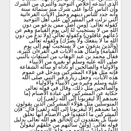
الذي ابتدعه إخلاص التوحيد والتبري من الشرك
وأن الناس كانوا على شرك منذ ستمائة سنة
وأنه جدد للناس دينهم وحمل الآيات القرءانية
التي نزلت في المشركين على أهل التوحيد
كقوله تعالى: {ومن أضلّ ممن يدعو من دونِ
اللهِ من لا يستجيبُ لهُ إلى يومِ القيامةِ وهم عن
دُعائهم غافلون} وكقوله تعالى {ولا تدعُ من دونِ
اللهِ ما لا ينفعكَ ولا يضرُّك} وكقوله تعالى
{والذينَ يدعونَ من لا يستجيبُ لهم إلى يومِ
القيامة} وأمثال هذه الآيات في القرءان كثيرة،
فقال محمد بن عبد الوهاب من استغاث بالنبي
صلى الله عليه وسلم أو بغيره من الأنبياء
والأولياء والصالحين أو ناداه أو سأله الشفاعة
فإنه مثل هؤلاء المشركين ويدخل في عموم
هذه الآيات، وجعل زيارة قبر النبي صلى الله
عليه وسلم وغيره من الأنبياء والأولياء
والصالحين مثل ذلك، وقال في قوله تعالى
حكاية عن المشركين في عبادة الأصنام {ما
نعبدهم إلا ليقربونا إلى الله زلفى} إن
المتوسلين مثل هؤلاء المشركين الذين يقولون
{ما نعبدهم إلا ليقربونا إلى الله زلفى} قال:"فإن
المشركين ما اعتقدوا في الأصنام أنها تخلق
شيئًا بل يعتقدون أن الخالق هو الله تعالى بدليل
قوله تعالى: {ولئنْ سألتهم من خلقهُم ليقولنَّ
الله} و {ولئنْ سألتهم من خلقَ السمواتِ