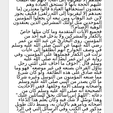
عليهم الحجة بأنها لا تستحق العبادة وهم
يعتقدون استحقاقها العبادة قالوا معتذرين (ما
نعبدهم إلا ليقربونا إلى الله زلفى) فكيف يجوز
لابن عبد الوهاب ومن تبعه أن يجعلوا المؤمنين
الموحدين مثل أولئك المشركين الذين يعتقدون
ألوهية الأصنام؟!
فجميع الآيات المتقدمة وما كان مثلها خاصّ
بالكفار والمشركين ولا يدخل فيه أحد من
المؤمنين. روى البخاريّ عن عبد الله بن عمر
رضي الله عنهما عن النبيّ صلى الله عليه وسلم
في وصف الخوارج أنهم انطلقوا إلى ءايات
نزلت في الكفار فحملوها على المؤمنين، وفي
رواية عن ابن عمر أيضًا أنه صلى الله عليه
وسلم قال :"أخوَفُ ما أخاف على أمّتي رجل
يتأوّل القرءان بصنعه في غير موضعه" فهو وما
قبله صادق على هذه الطائفة. ولو كان شىء
مما صنعه المؤمنون من التوسل وغيره شركًا
ما كان يصدر من النبي صلى الله عليه وسلم
وأصحابه وسلف الأمة وخلفها. ففي الأحاديث
الصحيحة أنه صلى الله عليه وسلم كان من
دعائه :"اللهمّ إني أسألك بحقّ السائلين عليك"
وهذا توسّل لا شكّ فيهِ وكان يُعلّم هذا الدّعاء
أصحابَه ويأمرهم بالإتيانِ به، وبسط ذلكَ طويل
مذكور في الكتب وفي الرسائل التي في الردّ