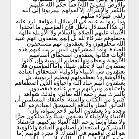
والأرضَ ليقولنَّ الله} فما حكم الله عليهم
بالكفر والإشراك إلا لقولهم ليقربونا إلى الله
زلفى فهؤلاء مثلهم".
وما ردوا به عليه في الرسائل المؤلفة للرد عليه
أن هذا استدلال باطل فإن المؤمنين ما اتخذوا
الأنبياء عليهم الصلاة والسلام ولا الأولياء ءالهة
وجعلوهم شركاء لله بل إنهم يعتقدون أنهم عبيد
الله مخلوقون ولا يعتقدون أنهم مستحقون
العبادة. وأما المشركون الذين نزلت فيهم هذه
الآيات فكانوا يعتقدون استحقاق أصنامهم
الألوهية ويعظمونها تعظيم الربوبية وإن كانوا
يعتقدون أنها لا تخلق شيئًا، وأما المؤمنون فلا
يعتقدون في الأنبياء والأولياء استحقاق العبادة
والألوهية ولا يعظمونهم تعظيم الربوبية، بل
يعتقدون أنهم عباد الله وأحباؤه الذين اصطفاهم
واجتباهم وببركتهم يرحم عباده فيقصدون
بالتبرك بهم رحمة الله تعالى، ولذلك شواهد
كثيرة من الكتاب والسنة. فاعتقاد المسلمين أن
الخالق الضار والنافع المستحقّ العبادة هو الله
وحده ولا يعتقدون التأثير لأحد سواه، وأن
الأنبياء والأولياء لا يخلقون شيئًَا ولا يملكون ضرًّا
ولا نفعًا وإنما يرحم اللهُ العبادَ ببركتهم. فاعتقاد
المشركين استحقاق أصنامهم العبادة والألوهية
هو الذي أوقعهم في الشركِ لا مجرد قولهم (ما
نعبدهم إلا ليقربونا إلى الله)، لأنهم لما أقيمت