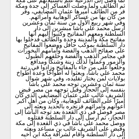
لما وصل إلى الدرعية علم باستيلائهم على مكة
ثم الطائف ولما وصلت العساكر إلى جدة ومكة
فر من الطائف أميرها عثمان المضايفي، وفر
من كان بها من عساكر الوهابية وأمرائهم.
وفي شهر ربيع الأول من سنة ثمان وعشرين
أرسل محمد علي باشا مبشرين إلى دار
السلطنة ومعهم المفاتيح وكتبوا إليهم أنها
مفاتيح مكة والمدينة وجدة والطائف فدخلوا بها
دار السلطنة بموكب حافل ووضعوا المفاتيح
على صفائح الذهب والفضة وأمامهم البخورات
في مجامر الذهب والفضة وخلفهم الطبول
والزمور وعملوا لذلك زينة وشنكًا ومدافع
وخلعوا على من جاء بالمفاتيح وزادوا في رتبة
محمد علي باشا، وبعثوا له أطواخًا وعدة أطواخ
بولايات لمن يختار تقليده، وفي شهر شوال
سنة ثمان وعشرين توجه محمد علي باشا
بنفسه إلى الحجاز وقبل توجهه من مصر قبض
الشريف غالب على عثمان المضايفي الذي كان
أميرًا على الطائف للوهابية، وكان من أهل أكبر
أعوانهم وأمرائهم فزنجره بالحديد وبعثه إلى
مصر فوصل في ذي القعدة بعد توجه الباشا إلى
الحجاز، ثم أرسل إلى دار السلطنة فقتلوه
ووصل محمد علي باشا في ذي القعدة إلى مكة
وقبض على الشريف غالب بن مساعد وبعثه
إلى دار السلطنة وأقام لشرافة مكة ابن أخيه