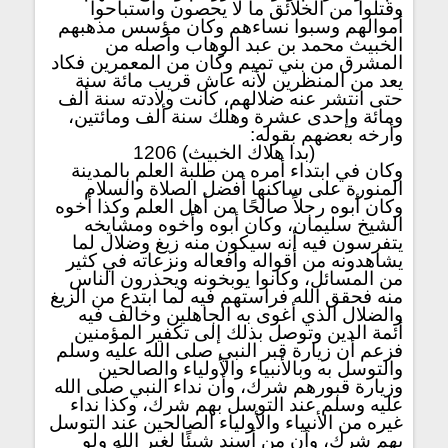
وقتلوا من الخلائق ما لا يحصون واستباحوا
أموالهم وسبوا نساءهم وكان مؤسس مذهبهم
الخبيث محمد بن عبد الوهاب وأصله من
المشرق من بني تميم وكان من المعمرين فكاد
يعد من المنظرين لأنه عاش قريب مائة سنة
حتى انتشر عنه ضلالهم، كانت ولادته سنة ألف
ومائة وإحدى عشرة وهلك سنة ألف ومائتين،
وأرخه بعضهم بقوله:
(بدا هلاك الخبيث) 1206
وكان في ابتداء أمره من طلبة العلم بالمدينة
المنورة على ساكنها أفضل الصلاة والسلام
وكان أبوه رجلاً صالحًا من أهل العلم وكذا أخوه
الشيخ سليمان، وكان أبوه وأخوه ومشايخه
يتفرسون فيه أنه سيكون منه زيغ وضلال لما
يشاهدونه من أقواله وأفعاله ونزعاته في كثير
من المسائل، وكانوا يوبخونه ويحذرون الناس
منه فحقق الله فراستهم فيه لما ابتدع من الزيغ
والضلال الذي أغوى به الجاهلين وخالف فيه
أئمة الدين وتوصل بذلك إلى تكفير المؤمنين
فزعم أن زيارة قبر النبي صلى الله عليه وسلم
والتوسل به وبالأنبياء والأولياء والصالحين
وزيارة قبورهم شرك، وأن نداء النبي صلى الله
عليه وسلم عند التوسل بهم شرك، وكذا نداء
غيره من الأنبياء والأولياء الصالحين عند التوسل
بهم شرك، وأن من أسند شيئًا لغير الله ولو