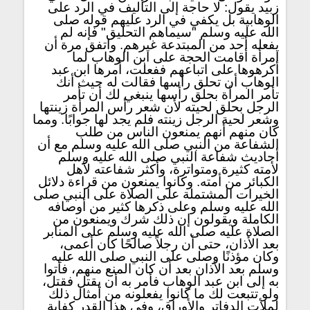
زبيد يقول: لا حاجة إلى التأليف في الرد على
الوهابية بل يكفي في الرد عليهم قوله صلى
الله عليه وسلم "سيماهم التحليق" فإنه لم
يفعله أحد من المبتدعة غيرهم. واتفق مرة أن
امرأة أقامت الحجة على ابن الوهاب لما
أكرهوها على اتباعهم ففعلت، أمرها ابن عبد
الوهاب أن تحلق رأسها فقالت له حيث أنك
تأمر المرأة بحلق رأسها ينبغي لك أن تأمر
الرجل بحلق لحيته لأن شعر رأس المرأة زينتها
وشعر لحية الرجل زينته فلم يجد لها جوابًا. ومما
كان منهم أنهم يمنعون الناس من طلب
الشفاعة من النبي صلى الله عليه وسلم مع أن
أحاديث شفاعة النبي صلى الله عليه وسلم
لأمته كثيرة ومتواترة، وأكثر شفاعته لأهل
الكبائر من أمته. وكانوا يمنعون من قراءة دلائل
الخيرات المشتملة على الصلاة على النبي صلى
الله عليه وسلم وعلى ذكرها كثير من أوصافه
الكاملة ويقولون إن ذلك شرك ويمنعون من
الصلاة عليه صلى الله عليه وسلم على المنابر
بعد الأذان، حتى أن رجلاً صالحًا كان أعمى،
وكان مؤذنًا وصلى على النبي صلى الله عليه
وسلم بعد الأذان بعد أن كان المنع منهم، فأتوا
به إلى ابن عبد الوهاب فأمر به أن يقتل فقتل،
ولو تتبعت لك ما كانوا يفعلونه من أمثال ذلك
لملأت الدفاتر والأوراق، وفي هذا القدر كفاية