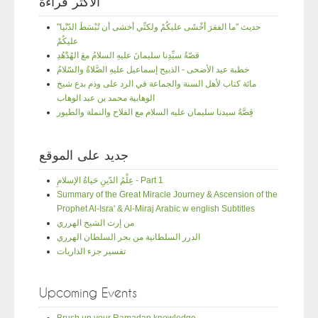
الأكثر قراءة
"حديث "ما الفقرَ أخْشَى عليكُمْ ولكنِّي أخشى أن تُبْسَطَ الدّنْيا
عليكُمْ
قصّةُ سيِّدِنا سليمانَ عليهِ السلامُ معَ الهُدْهُدِ
خطبة عيد الأضحى - الذبيح إسماعيل عليهِ الصَّلاةُ والسّلامُ
مائة كتاب لأهل السنة والجماعة في الرد على وذم بدع شيخ
الوهابية محمد بن عبد الوهاب
قِصَّةُ سيدنا سليمان عليه السلام مع الفلاح والنملة والطيور
جديد على الموقع
عِلْمُ الدّينِ حَياةُ الإسلامِ - Part 1
Summary of the Great Miracle Journey & Ascension of the
Prophet Al-Isra' & Al-Miraj Arabic w english Subtitles
من إرث الشيخ الهرري
الدرر السلطانية من بحر السلطان الهرري
تفسير جزء الذاريات
Upcoming Events
Brush up your Ramadan knowledge