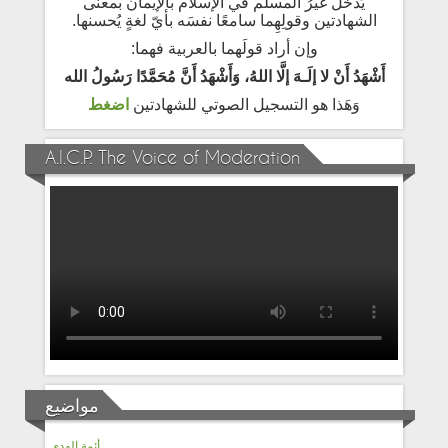
يَدخل غيرُ المسلم في الإسلام بالإيمان بمعنى
الشهادتين وقولِهِما سامعًا نفسَه بأيّ لغةٍ يُحسنها.
وإن أراد قولَهما بالعربية فهما:
أَشْهَدُ أَنْ لا إلَـهَ إلَّا اللهُ، وَأَشْهَدُ أَنَّ مُحَمَّدًا رَسُولُ الله
وَهَذا هو التسجيل الصوتي للشهادتين
اضغط
A.I.C.P. The Voice of Moderation
مواضيع
أئمة الهدى