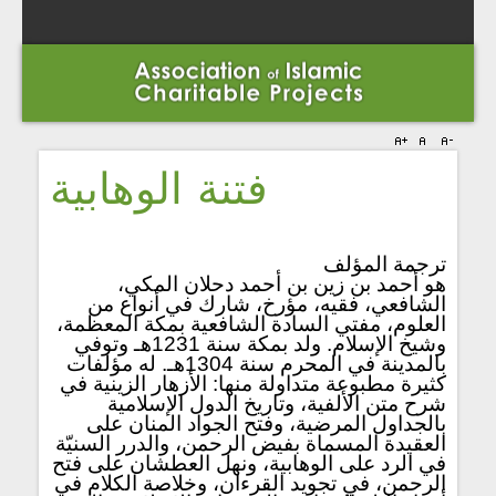
فتنة الوھابية
ترجمة المؤلف
هو أحمد بن زين بن أحمد دحلان المكي،
الشافعي، فقيه، مؤرخ، شارك في أنواع من
العلوم، مفتي السادة الشافعية بمكة المعظمة،
وشيخ الإسلام. ولد بمكة سنة 1231هـ وتوفي
بالمدينة في المحرم سنة 1304هـ. له مؤلفات
كثيرة مطبوعة متداولة منها: الأزهار الزينية في
شرح متن الألفية، وتاريخ الدول الإسلامية
بالجداول المرضية، وفتح الجواد المنان على
العقيدة المسماة بفيض الرحمن، والدرر السنيّة
في الرد على الوهابية، ونهل العطشان على فتح
الرحمن، في تجويد القرءان، وخلاصة الكلام في