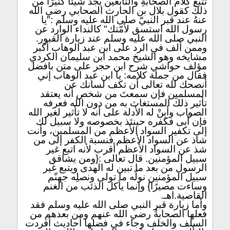
تتبع كلام الصحابةِ والتابعين يجد شيئًا كثيرًا من
ذلكَ كقول بلال بن الحارث الصحابي رضي الله
عنهُ عند قبر النبيّ صلى الله عليه وسلم :"يا
رسول الله استسق لأمّتك" كالنداء الوارد عن
النبي صلى الله عليه وسلم عند زيارة القبور.
وممن ألف في الرد على ابن عبد الوهاب أكبر
مشايخه وهو الشيخ محمد ابن سليمان الكردي
مؤلف حواشي شرح ابن حجر على متن بافضل
فقال من جملة كلامه: يا ابن عبد الوهاب إني
أنصحك لله تعالى أن تكف لسانك عن
المسلمين فإن سمعتَ من شخص أنه يعتقد
تأثير ذلكَ المستغاث به من دون الله فعرفه
الصواب وأبِنْ له الأدلة على أنه لا تأثير لغير الله
فإن أبى فكفره حينئذ بخصوصه ولا سبيل لك
إلى تكفير السواد الأعظم من المسلمين، وأنت
شاذ عن السواد الأعظم فنسبة الكفر إلى من
شذ عن السواد الأعظم أقرب لأنه اتبع غير
سبيل المؤمنين. قال تعالى :{ومن يشاقق
الرسول من بعد ما تبين له الهدى ويتبع غير
سبيل المؤمنين نولّه ما تولى ونصلِه جهنّم
وساءت مصيرًا} وإنما يأكل الذئب من الغنم
القاصية.اهـ.
وأما زيارة قبر النبي صلى الله عليه وسلم فقد
فعلها الصحابةُ رضي الله عنهم ومن بعدهم من
السلف والخلف وجاء في فضلها أحاديث أفردت