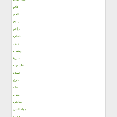
أعلام
الحج
تاريخ
تراجم
خطب
ردود
رمضان
سيرة
عاشوراء
عقيدة
فرق
فقه
متون
مذاهب
مولد النبي
هجره