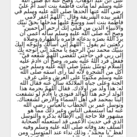
على ابن عبد الوهاب. وصحّ عنه أنه صلى الله
عليه وسلم لما ماتت فاطمة بنت أسد أمّ عليّ
رضي الله عنها ألحدها صلى الله عليه وسلم في
القبر بيده الشريفة وقال :"اللهمَّ اغفر لأمي
فاطمة بنت أسد ووسّعْ عليها مدخلها بحقّ نبيّك
والأنبياء الذين من قبلي إنك أرحم الراحمين"
وصح أنّه صلى الله عليه وسلم سأله أعمى أن
يردّ اللهُ بصرَه بدعائِه فأمره بالطهارةِ وصلاة
ركعتين ثم يقول :"اللهمَّ إني أسألُك وأتوجّه إليكَ
بنبيّك محمد نبيّ الرحمةِ يا محمّد إنّي أتوجه بكَ
إلى ربي في حاجتي لتُقضى اللهمَّ شفّعه فيَّ"
ففعل فرد اللهُ عليه بصره، وصحّ أن ءادمَ عليه
السلام توسّل بنبيّنا صلى الله عليه وسلم حين
أكل من الشجرةِ لأنّه لما رأى اسمَه صلى الله
عليه وسلم مكتوبًا على العرشِ وعلى غرف
الجنة وعلى جباه الملائكة سأل عنه فقال الله
له: هذا ولد من أولادك. فقال اللهمّ بحرمة هذا
الولد ارحم هذا الوالد فنودي يا ءادمُ لو تشفعت
إلينا بمحمد في أهل السماء والأرض لشفعناك.
وتوسل عمر بن الخطاب بالعباس رضي الله
عنه لما استسقى الناس وغير ذلك مما هو
مشهور فلا حاجة إلى الإطالة بذكره والتوسل
الذي في حديث الأعمى قد استعمله الصحابة
السلف بعد وفاته صلى الله عليه وسلم وفيه
لفظ "يا محمَّد"، وذلك نداء عند المتوسل. ومن