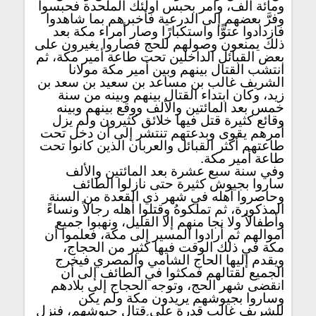
ومائة ألف، وأمر بحبس أولئك الملحدة فحبسوا
وفرَّ بعضهم إلى الدرعية فأخبرهم بما شاهدوا
فازدادوا عتوًّا واستكبارًا وصار أمراء مكة بعد
ذلك يمنعون وصولهم للحج فصاروا يغيرون على
بعض القبائل الداخلين تحت طاعة أمير مكة، ثم
انتشب القتال بينهم وبين أمير مكة مولانا
الشريف غالب بن مساعد بن سعيد بن سعد بن
زيد، وكان ابتداء القتال بينهم وبينه من سنة
خمس بعد المائتين والألف ووقع بينهم وبينه
وقائع كثيرة قتل فيها خلائق كثيرون ولم يزل
أمرهم يقوى وبدعتهم تنتشر إلى أن دخل تحت
طاعتهم أكثر القبائل والعربان الذين كانوا تحت
طاعة أمير مكة.
وفي سنة سبع عشرة بعد المائتين والألف
ساروا بجيوش كثيرة حتى نازلوا الطائف
وحاصروا أهله في شهر ذي القعدة من السنة
المذكورة، ثم تملكوهُ وقتلوا أهله رجالاً ونساءً
وأطفالاً ولا نجا منهم إلا القليل، ونهبوا جميع
أموالهم ثم أرادوا المسير إلى مكة، فعلموا أن
مكة في ذلك الوقت فيها كثير من الحجاج،
ويقدم إليها الحاج الشامي والمصري فيخرج
الجميع لقتالهم فمكثوا في الطائف إلى أن
انقضى شهر الحج، وتوجه الحجاج إلى بلادهم
وساروا بجيوشهم يريدون مكة ولم يكن
للشريف غالب قدرة على قتال جيوشهم، فنزل