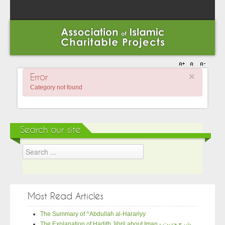
×
Error
Category not found
Search our site
Most Read Articles
The Summary of ^Abdullah al-Harariyy
The Explanation of Hadith Jibril about Iman - شرح حديث