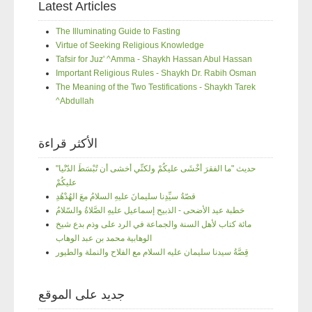
Latest Articles
The Illuminating Guide to Fasting
Virtue of Seeking Religious Knowledge
Tafsir for Juz' ^Amma - Shaykh Hassan Abul Hassan
Important Religious Rules - Shaykh Dr. Rabih Osman
The Meaning of the Two Testifications - Shaykh Tarek
^Abdullah
الأكثر قراءة
"حديث "ما الفقرَ أخْشَى عليكُمْ ولكنِّي أخشى أن تُبْسَطَ الدّنْيا
عليكُمْ
قصّةُ سيِّدِنا سليمانَ عليهِ السلامُ معَ الهُدْهُدِ
خطبة عيد الأضحى - الذبيح إسماعيل عليهِ الصَّلاةُ والسّلامُ
مائة كتاب لأهل السنة والجماعة في الرد على وذم بدع شيخ
الوهابية محمد بن عبد الوهاب
قِصَّةُ سيدنا سليمان عليه السلام مع الفلاح والنملة والطيور
جديد على الموقع