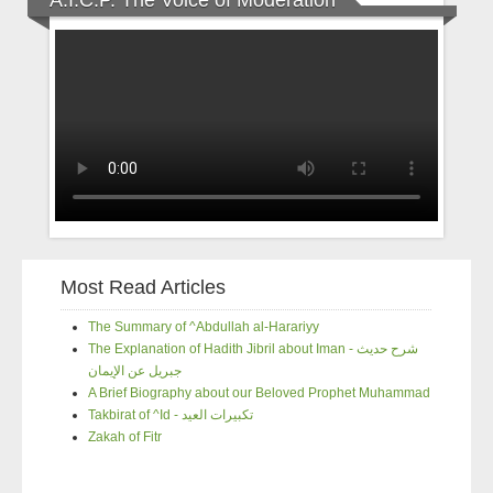
A.I.C.P. The Voice of Moderation
Most Read Articles
The Summary of ^Abdullah al-Harariyy
The Explanation of Hadith Jibril about Iman - شرح حديث
جبريل عن الإيمان
A Brief Biography about our Beloved Prophet Muhammad
Takbirat of ^Id - تكبيرات العيد
Zakah of Fitr